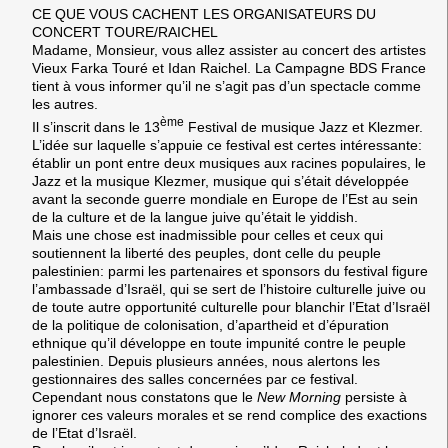
CE QUE VOUS CACHENT LES ORGANISATEURS DU
CONCERT TOURE/RAICHEL
Madame, Monsieur, vous allez assister au concert des artistes
Vieux Farka Touré et Idan Raichel. La Campagne BDS France
tient à vous informer qu’il ne s’agit pas d’un spectacle comme
les autres.
ème
Il s’inscrit dans le 13
Festival de musique Jazz et Klezmer.
L’idée sur laquelle s’appuie ce festival est certes intéressante:
établir un pont entre deux musiques aux racines populaires, le
Jazz et la musique Klezmer, musique qui s’était développée
avant la seconde guerre mondiale en Europe de l’Est au sein
de la culture et de la langue juive qu’était le yiddish.
Mais une chose est inadmissible pour celles et ceux qui
soutiennent la liberté des peuples, dont celle du peuple
palestinien:
parmi les partenaires et sponsors du festival figure
l’ambassade d’Israël
, qui se sert de l’histoire culturelle juive ou
de toute autre opportunité culturelle pour blanchir l’Etat d’Israël
de la politique de colonisation, d’apartheid et d’épuration
ethnique qu’il développe en toute impunité contre le peuple
palestinien. Depuis plusieurs années, nous alertons les
gestionnaires des salles concernées par ce festival.
Cependant nous constatons que le
New Morning
persiste à
ignorer ces valeurs morales et se rend complice des exactions
de l’Etat d’Israël.