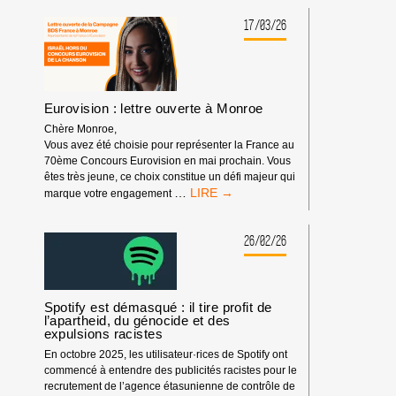
POUR
LE
17/03/26
PROGRÈS
HUMAIN,
PARTENAIRE
DE
FESTIVALS
Eurovision : lettre ouverte à Monroe
Chère Monroe,
Vous avez été choisie pour représenter la France au
70ème Concours Eurovision en mai prochain. Vous
êtes très jeune, ce choix constitue un défi majeur qui
EUROVISION
…
marque votre engagement
:
LETTRE
OUVERTE
26/02/26
À
MONROE
Spotify est démasqué : il tire profit de
l’apartheid, du génocide et des
expulsions racistes
En octobre 2025, les utilisateur·rices de Spotify ont
commencé à entendre des publicités racistes pour le
recrutement de l’agence étasunienne de contrôle de