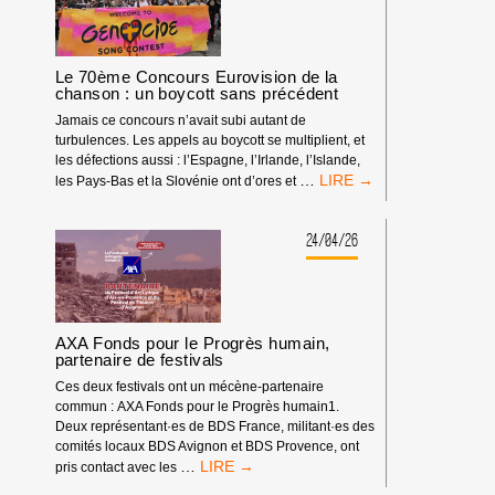
D’APARTHEID
GÉNOCIDAIRE
À
LA
Le 70ème Concours Eurovision de la
TV
chanson : un boycott sans précédent
POUR
Jamais ce concours n’avait subi autant de
LE
turbulences. Les appels au boycott se multiplient, et
CONCOURS
les défections aussi : l’Espagne, l’Irlande, l’Islande,
EUROVISION
LE
…
les Pays-Bas et la Slovénie ont d’ores et
DE
70ÈME
LA
CONCOURS
CHANSON
EUROVISION
24/04/26
2026
DE
!
LA
CHANSON
:
UN
AXA Fonds pour le Progrès humain,
BOYCOTT
partenaire de festivals
SANS
Ces deux festivals ont un mécène-partenaire
PRÉCÉDENT
commun : AXA Fonds pour le Progrès humain1.
Deux représentant·es de BDS France, militant·es des
comités locaux BDS Avignon et BDS Provence, ont
AXA
…
pris contact avec les
FONDS