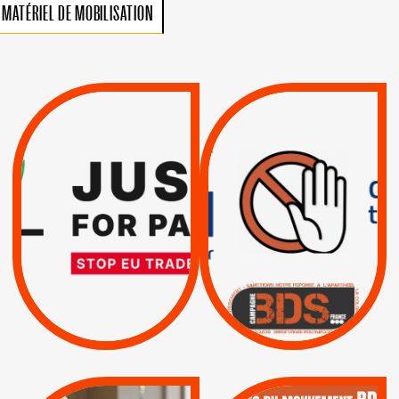
MATÉRIEL DE MOBILISATION
VIOLATIONS DES
TREIZIÈME APPEL.
DROITS DE L’HOMME
RESPECT DU DROIT
PAR ISRAËL :
INTERNATIONAL ?
EXIGEONS LA
TRUMP, MACRON :
SUSPENSION
MÊME COMBAT
TOTALE DE
L’ACCORD
|
|
Actus
D’ASSOCIATION UE-
BOYCOTT DES
ENTREPRISES
ISRAËL
|
|
Boycott militaire
/
APPELS
SANCTIONS
Lettres d'interpellation
|
|
Actus
Pétitions