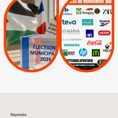
QUE BOYCOTTER ?
MUNICIPALES 2026 :
/
JE VOTE POUR LE
BOYCOTT
DÉSINVESTISSEME
RESPECT DU DROIT
|
|
|
Actus
Ahava
INTERNATIONAL EN
|
|
|
AXA
BNP
CAF
PALESTINE
|
|
Carrefour
HP
|
Keter
|
|
APPELS
Actus
|
Livres et brochures
Espaces Sans
Apartheid
|
|
Mehadrin
PUMA
|
Lettres d'interpellation
|
Sodastream
|
Pétitions
Visuels, tracts,
affiches,...
Rejoindre