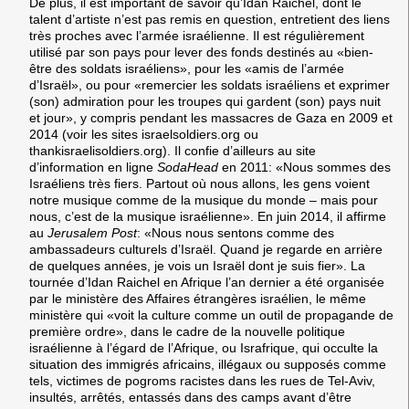
De plus, il est important de savoir qu’Idan Raichel, dont le
talent d’artiste n’est pas remis en question, entretient des liens
très proches avec l’armée israélienne. Il est régulièrement
utilisé par son pays pour lever des fonds destinés au «bien-
être des soldats israéliens», pour les «amis de l’armée
d’Israël», ou pour «remercier les soldats israéliens et exprimer
(son) admiration pour les troupes qui gardent (son) pays nuit
et jour», y compris pendant les massacres de Gaza en 2009 et
2014 (voir les sites israelsoldiers.org ou
thankisraelisoldiers.org). Il confie d’ailleurs au site
d’information en ligne
SodaHead
en 2011: «Nous sommes des
Israéliens très fiers. Partout où nous allons, les gens voient
notre musique comme de la musique du monde – mais pour
nous, c’est de la musique israélienne». En juin 2014, il affirme
au
Jerusalem Post
: «
Nous nous sentons comme des
ambassadeurs culturels d’Israël. Quand je regarde en arrière
de quelques années, je vois un Israël dont je suis fier
». La
tournée d’Idan Raichel en Afrique l’an dernier a été organisée
par le ministère des Affaires étrangères israélien, le même
ministère qui «voit la culture comme un outil de propagande de
première ordre», dans le cadre de la nouvelle politique
israélienne à l’égard de l’Afrique, ou Israfrique, qui occulte la
situation des immigrés africains, illégaux ou supposés comme
tels, victimes de pogroms racistes dans les rues de Tel-Aviv,
insultés, arrêtés, entassés dans des camps avant d’être