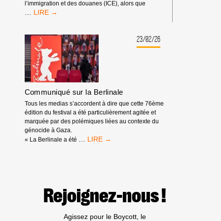
l’immigration et des douanes (ICE), alors que
SPOTIFY
…
EST
DÉMASQUÉ
:
23/02/26
IL
TIRE
PROFIT
DE
L’APARTHEID,
Communiqué sur la Berlinale
DU
GÉNOCIDE
Tous les medias s’accordent à dire que cette 76ème
ET
édition du festival a été particulièrement agitée et
DES
marquée par des polémiques liées au contexte du
EXPULSIONS
génocide à Gaza.
RACISTES
COMMUNIQUÉ
…
« La Berlinale a été
SUR
LA
BERLINALE
Rejoignez-nous !
Agissez pour le Boycott, le