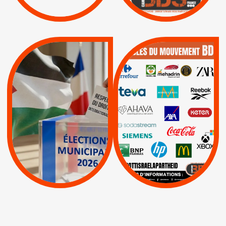
Lettres d'interpellation
|
|
Actus
Pétitions
QUE BOYCOTTER ?
MUNICIPALES 2026 :
/
JE VOTE POUR LE
BOYCOTT
DÉSINVESTISSEME
RESPECT DU DROIT
|
|
|
Actus
Ahava
INTERNATIONAL EN
|
|
|
AXA
BNP
CAF
PALESTINE
|
|
Carrefour
HP
|
Keter
|
|
APPELS
Actus
|
Livres et brochures
Espaces Sans
Apartheid
|
|
Mehadrin
PUMA
|
Lettres d'interpellation
|
Sodastream
|
Pétitions
Visuels, tracts,
affiches,...