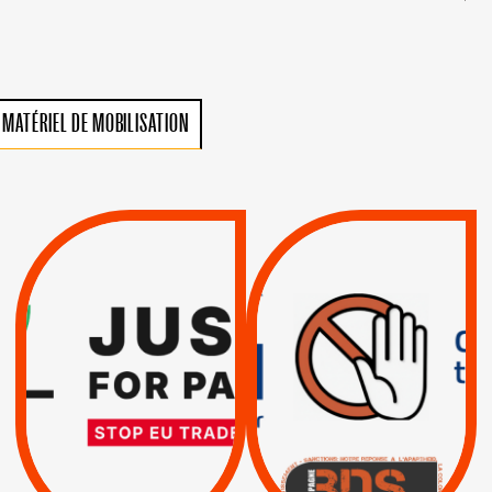
MATÉRIEL DE MOBILISATION
VIOLATIONS DES
TREIZIÈME APPEL.
DROITS DE L’HOMME
RESPECT DU DROIT
PAR ISRAËL :
INTERNATIONAL ?
EXIGEONS LA
TRUMP, MACRON :
SUSPENSION
MÊME COMBAT
TOTALE DE
L’ACCORD
|
|
Actus
D’ASSOCIATION UE-
BOYCOTT DES
ENTREPRISES
ISRAËL
|
|
Boycott militaire
/
APPELS
SANCTIONS