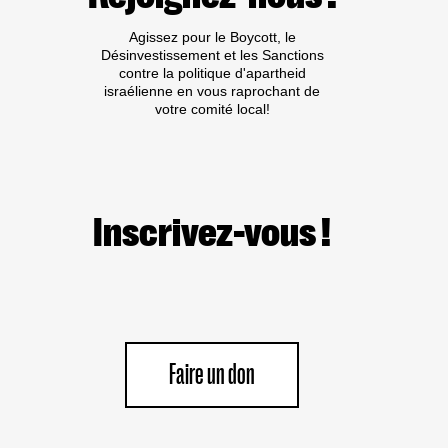
DE
TRIBUNE
Agissez pour le Boycott, le
AUX
Désinvestissement et les Sanctions
CRIMINEL·LES
contre la politique d'apartheid
DE
israélienne en vous raprochant de
GUERRE
votre comité local!
ISRAÉLIEN·NES
PRÉSUMÉ·ES
DANS
LES
MILIEUX
UNIVERSITAIRES
OU
Inscrivez-vous !
CULTURELS
Faire un don