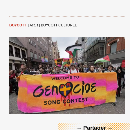
BOYCOTT
|
Actus
|
BOYCOTT CULTUREL
← Merci ! →
→ Partager ←