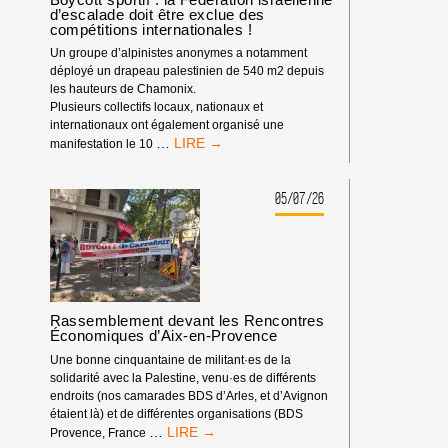
d’escalade doit être exclue des
DE
compétitions internationales !
L’ANNÉE
2026
Un groupe d’alpinistes anonymes a notamment
déployé un drapeau palestinien de 540 m2 depuis
les hauteurs de Chamonix.
Plusieurs collectifs locaux, nationaux et
internationaux ont également organisé une
BOYCOTT
…
manifestation le 10
SPORTIF
:
LA
05/07/26
FÉDÉRATION
ISRAÉLIENNE
D’ESCALADE
DOIT
ÊTRE
EXCLUE
Rassemblement devant les Rencontres
DES
Économiques d’Aix-en-Provence
COMPÉTITIONS
INTERNATIONALES
Une bonne cinquantaine de militant·es de la
!
solidarité avec la Palestine, venu·es de différents
endroits (nos camarades BDS d’Arles, et d’Avignon
étaient là) et de différentes organisations (BDS
RASSEMBLEMENT
…
Provence, France