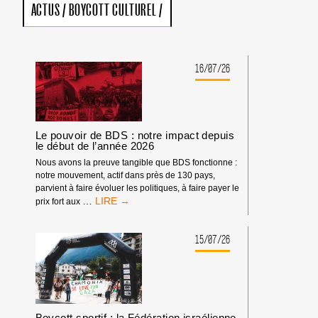
ACTUS
/
BOYCOTT CULTUREL
/
16/07/26
Le pouvoir de BDS : notre impact depuis
le début de l’année 2026
Nous avons la preuve tangible que BDS fonctionne :
notre mouvement, actif dans près de 130 pays,
parvient à faire évoluer les politiques, à faire payer le
LE
…
prix fort aux
POUVOIR
DE
BDS
15/07/26
:
NOTRE
IMPACT
DEPUIS
LE
DÉBUT
Boycott sportif : la Fédération israélienne