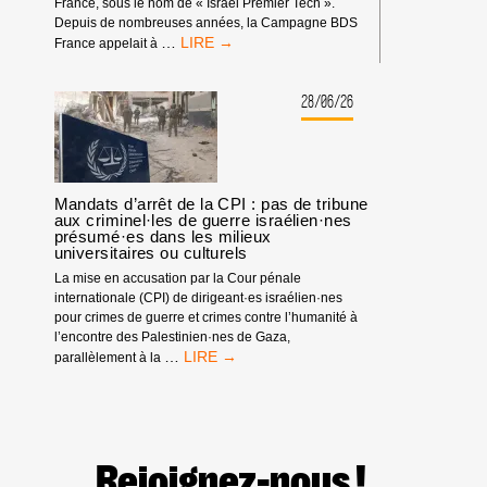
France, sous le nom de « Israël Premier Tech ».
Depuis de nombreuses années, la Campagne BDS
TOUR
…
France appelait à
DE
FRANCE
:
28/06/26
PAS
D’ÉQUIPE
ISRAÉLIENNE
!
Mandats d’arrêt de la CPI : pas de tribune
aux criminel·les de guerre israélien·nes
présumé·es dans les milieux
universitaires ou culturels
La mise en accusation par la Cour pénale
internationale (CPI) de dirigeant·es israélien·nes
pour crimes de guerre et crimes contre l’humanité à
l’encontre des Palestinien·nes de Gaza,
MANDATS
…
parallèlement à la
D’ARRÊT
DE
LA
CPI
:
Rejoignez-nous !
PAS