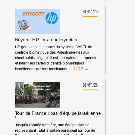
DEVANT
LES
RENCONTRES
01/07/26
ÉCONOMIQUES
D’AIX-
EN-
PROVENCE
Boycott HP : matériel syndical
HP gère la maintenance du système BASEL de
contrôle biométrique des Palestinien·nes aux
checkpoints illégaux, il est l’opérateur du répertoire
et fournit les cartes d’identité biométriques
BOYCOTT
…
israéliennes qui font fonctionner
HP
:
MATÉRIEL
01/07/26
SYNDICAL
Tour de France : pas d’équipe israélienne
!
Jusqu’à l’année dernière, une équipe cycliste
représentant l’État israélien participait au Tour de