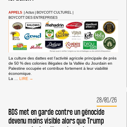
APPELS
|
Actus
|
BOYCOTT CULTUREL
|
BOYCOTT DES ENTREPRISES
La culture des dattes est l’activité agricole principale de près
de 50 % des colonies illégales de la Vallée du Jourdain en
Palestine occupée et contribue fortement à leur viabilité
économique.
BOYCOTTONS
La
…
LES
DATTES
DE
28/01/26
L’APARTHEID
ISRAÉLIEN
!
BDS met en garde contre un génocide
devenu moins visible alors que Trump