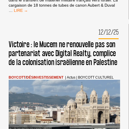
La semaine dernière, nous dénoncions la complicité de ZIM
dans le transfert de matériel militaire français vers Israël. La
cargaison de 18 tonnes de tubes de canon Aubert & Duval
ONZIÈME
…
APPEL
:
NOUS
12/12/25
LE
RÉPÉTONS,
LA
Victoire : le Mucem ne renouvelle pas son
FRANCE
partenariat avec Digital Realty, complice
DOIT
METTRE
de la colonisation israélienne en Palestine
UN
TERME