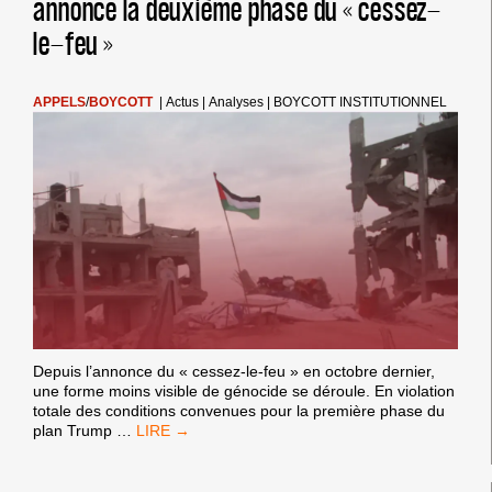
annonce la deuxième phase du « cessez-
le-feu »
APPELS
/
BOYCOTT
|
Actus
|
Analyses
|
BOYCOTT INSTITUTIONNEL
Depuis l’annonce du « cessez-le-feu » en octobre dernier,
une forme moins visible de génocide se déroule. En violation
totale des conditions convenues pour la première phase du
BDS
plan Trump
…
MET
EN
GARDE