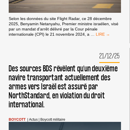
Selon les données du site Flight Radar, ce 28 décembre
2025, Benyamin Netanyahu, Premier ministre israélien, visé
par un mandat d’arrêt délivré par la Cour pénale
SURVOL
internationale (CPI) le 21 novembre 2024, a
…
DE
LA
FRANCE
21/12/25
PAR
NETANYAHU
:
Des sources BDS révèlent qu’un deuxième
LE
navire transportant actuellement des
GOUVERNEMENT
FRANÇAIS
armes vers Israël est assuré par
PIÉTINE
LE DROIT
NorthStandard, en violation du droit
INTERNATIONAL
international.
BOYCOTT
|
Actus
|
Boycott militaire