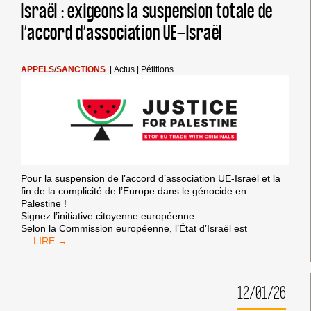
Israël : exigeons la suspension totale de
DOIT
COMMENCER
l’accord d’association UE-Israël
EN
METTANT
FIN
AU
APPELS
/
SANCTIONS
|
Actus
|
Pétitions
GÉNOCIDE
ISRAÉLIEN
Pour la suspension de l’accord d’association UE-Israël et la
fin de la complicité de l’Europe dans le génocide en
Palestine !
Signez l’initiative citoyenne européenne
Selon la Commission européenne, l’État d’Israël est
VIOLATIONS
…
DES
DROITS
DE
12/01/26
L’HOMME
PAR