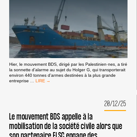
Hier, le mouvement BDS, dirigé par les Palestinien·nes, a tiré
la sonnette d’alarme au sujet du Holger G, qui transporterait
environ 440 tonnes d’armes destinées à la plus grande
DES
entreprise
…
SOURCES
BDS
RÉVÈLENT
20/12/25
QU’UN
DEUXIÈME
NAVIRE
Le mouvement BDS appelle à la
TRANSPORTANT
mobilisation de la société civile alors que
ACTUELLEMENT
DES
son partenaire ELSC engage des
ARMES