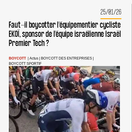
:
CAMPAGNE
25/01/26
CONTRE
ZIM
Faut-il boycotter l’équipementier cycliste
EKOÏ, sponsor de l’équipe israélienne Israël
Premier Tech ?
BOYCOTT
|
Actus
|
BOYCOTT DES ENTREPRISES
|
BOYCOTT SPORTIF