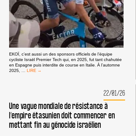
EKOÏ, c’est aussi un des sponsors officiels de l’équipe
cycliste Israël Premier Tech qui, en 2025, fut tant chahutée
en Espagne puis interdite de course en Italie. À l’automne
FAUT-
2025,
…
IL
BOYCOTTER
L’ÉQUIPEMENTIER
22/01/26
CYCLISTE
EKOÏ,
SPONSOR
Une vague mondiale de résistance à
DE
l’empire étasunien doit commencer en
L’ÉQUIPE
ISRAÉLIENNE
mettant fin au génocide israélien
ISRAËL
PREMIER
TECH