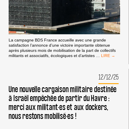
À
SA
BOYCOTT
/
DÉSINVESTISSEMENT
|
Actus
|
BOYCOTT CULTUREL
COMPLICITÉ
ET
INTERDIRE
L’ACCÈS
À
NOS
PORTS
AUX
NAVIRES
FACILITANT
LES
CRIMES
ISRAÉLIENS
!
La campagne BDS France accueille avec une grande
satisfaction l’annonce d’une victoire importante obtenue
après plusieurs mois de mobilisation de la part de collectifs
VICTOIRE :
militants et associatifs, écologiques et d’artistes
…
LE
MUCEM