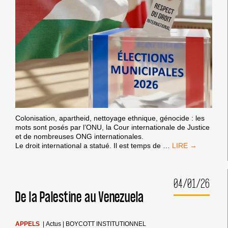
Colonisation, apartheid, nettoyage ethnique, génocide : les
mots sont posés par l’ONU, la Cour internationale de Justice
et de nombreuses ONG internationales.
MUNICIPALES
Le droit international a statué. Il est temps de
…
2026 :
JE
VOTE
04/01/26
POUR
LE
De la Palestine au Venezuela
RESPECT
DU
DROIT
APPELS
|
Actus
|
BOYCOTT INSTITUTIONNEL
INTERNATIONAL