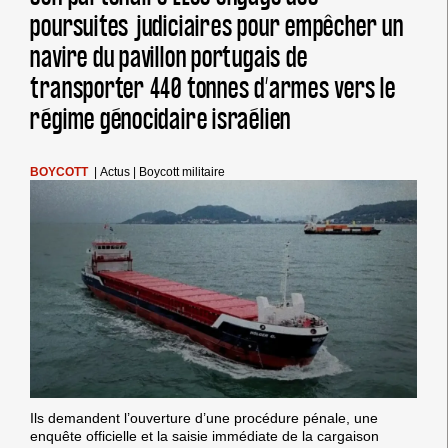
VERS
poursuites judiciaires pour empêcher un
ISRAËL
EST
navire du pavillon portugais de
ASSURÉ
transporter 440 tonnes d’armes vers le
PAR
NORTHSTANDARD,
régime génocidaire israélien
EN
VIOLATION
DU
BOYCOTT
|
Actus
|
Boycott militaire
DROIT
INTERNATIONAL.
Ils demandent l’ouverture d’une procédure pénale, une
enquête officielle et la saisie immédiate de la cargaison