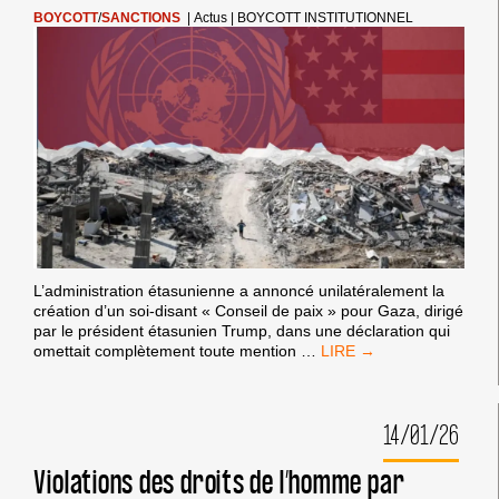
?
BOYCOTT
/
SANCTIONS
|
Actus
|
BOYCOTT INSTITUTIONNEL
L’administration étasunienne a annoncé unilatéralement la
création d’un soi-disant « Conseil de paix » pour Gaza, dirigé
par le président étasunien Trump, dans une déclaration qui
UNE
omettait complètement toute mention
…
VAGUE
MONDIALE
DE
14/01/26
RÉSISTANCE
À
L’EMPIRE
Violations des droits de l’homme par
ÉTASUNIEN