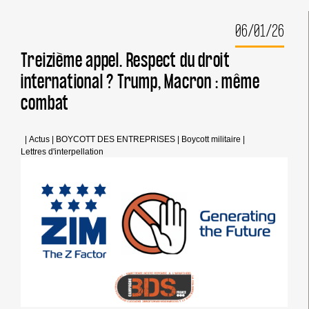
:
LE
06/01/26
GOUVERNEMENT
FRANÇAIS
S’ENFONCE
Treizième appel. Respect du droit
DANS
international ? Trump, Macron : même
LA
COMPLICITÉ !
combat
|
Actus
|
BOYCOTT DES ENTREPRISES
|
Boycott militaire
|
Lettres d'interpellation