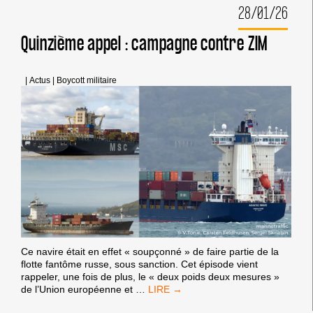
28/01/26
CONTRE
UN
GÉNOCIDE
Quinzième appel : campagne contre ZIM
DEVENU
MOINS
VISIBLE
|
Actus
|
Boycott militaire
ALORS
QUE
TRUMP
ANNONCE
LA
DEUXIÈME
PHASE
DU
«
CESSEZ-
LE-
FEU
»
Ce navire était en effet « soupçonné » de faire partie de la
flotte fantôme russe, sous sanction. Cet épisode vient
rappeler, une fois de plus, le « deux poids deux mesures »
QUINZIÈME
de l’Union européenne et
…
APPEL