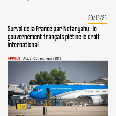
APPEL :
LE
GOUVERNEMENT
29/12/25
FRANÇAIS
S’ENFONCE
DANS
Survol de la France par Netanyahu : le
UNE
gouvernement français piétine le droit
COMPLICITÉ
AVEUGLANTE
international
EN
CONTINUANT
À
PIÉTINER
APPELS
|
Actus
|
Communiqués BDS
SES
OBLIGATIONS
MORALES
ET
LÉGALES.