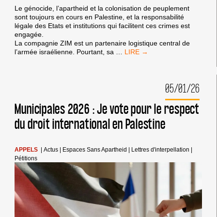
Le génocide, l’apartheid et la colonisation de peuplement
sont toujours en cours en Palestine, et la responsabilité
légale des Etats et institutions qui facilitent ces crimes est
engagée.
La compagnie ZIM est un partenaire logistique central de
TREIZIÈME
l’armée israélienne. Pourtant, sa
…
APPEL.
RESPECT
DU
05/01/26
DROIT
INTERNATIONAL
?
Municipales 2026 : Je vote pour le respect
TRUMP,
du droit international en Palestine
MACRON
:
MÊME
COMBAT
APPELS
|
Actus
|
Espaces Sans Apartheid
|
Lettres d'interpellation
|
Pétitions