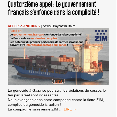
ISRAËL
Quatorzième appel : Le gouvernement
:
français s’enfonce dans la complicité !
EXIGEONS
LA
SUSPENSION
TOTALE
APPELS
/
SANCTIONS
|
Actus
|
Boycott militaire
DE
L’ACCORD
D’ASSOCIATION
UE-
ISRAËL
Le génocide à Gaza se poursuit, les violations du cessez-le-
feu par Israël sont incessantes.
Nous avançons dans notre campagne contre la flotte ZIM,
complice du génocide israélien !
QUATORZIÈME
La compagnie israélienne ZIM
…
APPEL