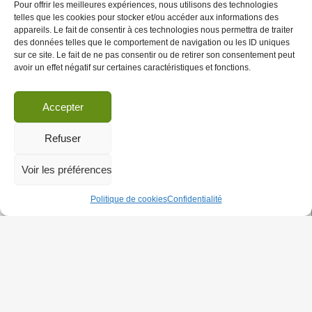
Pour offrir les meilleures expériences, nous utilisons des technologies
telles que les cookies pour stocker et/ou accéder aux informations des
appareils. Le fait de consentir à ces technologies nous permettra de traiter
des données telles que le comportement de navigation ou les ID uniques
sur ce site. Le fait de ne pas consentir ou de retirer son consentement peut
Il y a quelques jours, nous avons reçu une information du
avoir un effet négatif sur certaines caractéristiques et fonctions.
journal d’investigation The Ditch et nous lancions une alerte
sur un chargement de matériel militaire français qui devait
UNE
être acheminé
…
NOUVELLE
Accepter
CARGAISON
MILITAIRE
Refuser
11/12/25
DESTINÉE
À
ISRAËL
Voir les préférences
Sermat : une première victoire pour
EMPÊCHÉE
l’embargo militaire contre Israël !
DE
Politique de cookies
Confidentialité
PARTIR
DU
HAVRE :
BOYCOTT
|
Actus
|
Boycott militaire
MERCI
AUX
MILITANT·ES
ET
AUX
DOCKERS,