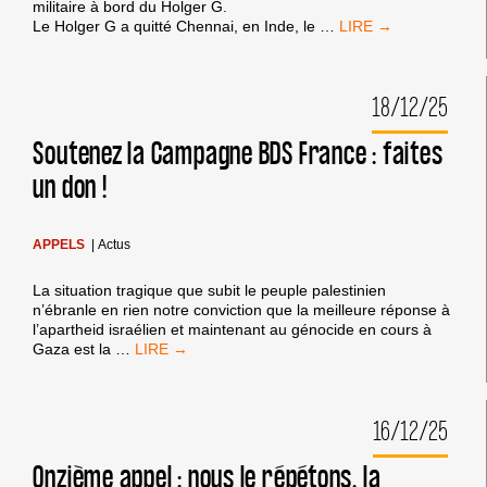
militaire à bord du Holger G.
LE
Le Holger G a quitté Chennai, en Inde, le
…
MOUVEMENT
BDS
APPELLE
18/12/25
À
LA
MOBILISATION
Soutenez la Campagne BDS France : faites
DE
un don !
LA
SOCIÉTÉ
CIVILE
ALORS
APPELS
|
Actus
QUE
SON
PARTENAIRE
ELSC
ENGAGE
DES
POURSUITES
JUDICIAIRES
POUR
EMPÊCHER
UN
NAVIRE