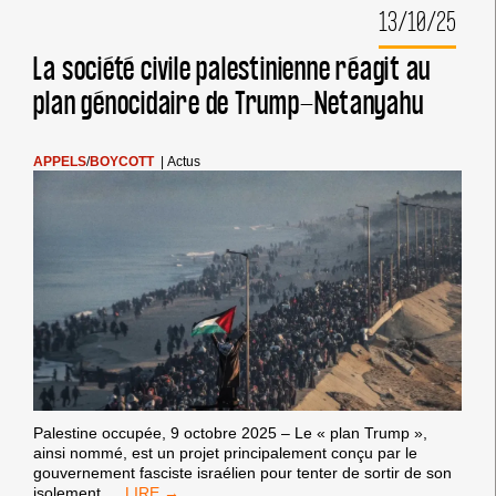
13/10/25
DU
GÉNOCIDE
NE
La société civile palestinienne réagit au
DOIT
plan génocidaire de Trump-Netanyahu
PAS
ÊTRE
ACCUEILLIE
DANS
APPELS
/
BOYCOTT
|
Actus
NOS
PORTS,
ELLE
DOIT
ÊTRE
SANCTIONNÉE !
Palestine occupée, 9 octobre 2025 – Le « plan Trump »,
ainsi nommé, est un projet principalement conçu par le
gouvernement fasciste israélien pour tenter de sortir de son
LA
isolement
…