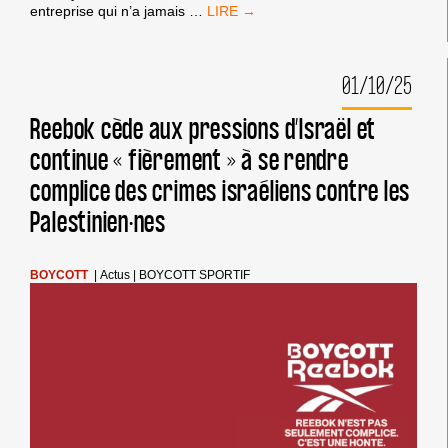
COMMUNIQUÉ
entreprise qui n’a jamais
…
DE
SOUTIEN
AUX
01/10/25
MILITANT·ES
INTERPELLÉ·ES
À
Reebok cède aux pressions d’Israël et
MARSEILLE
continue « fièrement » à se rendre
complice des crimes israéliens contre les
Palestinien·nes
BOYCOTT
|
Actus
|
BOYCOTT SPORTIF