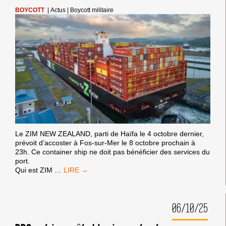
BOYCOTT
|
Actus
|
Boycott militaire
Le ZIM NEW ZEALAND, parti de Haïfa le 4 octobre dernier,
prévoit d’accoster à Fos-sur-Mer le 8 octobre prochain à
23h. Ce container ship ne doit pas bénéficier des services du
port.
LA
Qui est ZIM
…
FLOTILLE
DU
GÉNOCIDE
06/10/25
NE
DOIT
PAS