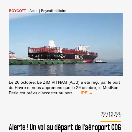
BOYCOTT
|
Actus
|
Boycott militaire
Le 26 octobre, Le ZIM VITNAM (ACB) a été reçu par le port
du Havre et nous apprenons que le 29 octobre, le MedKon
QUATRIÈME
Perla est prévu d’accoster au port
…
APPEL
:
NOS
22/10/25
PORTS
NE
DOIVENT
Alerte ! Un vol au départ de l’aéroport CDG
PAS