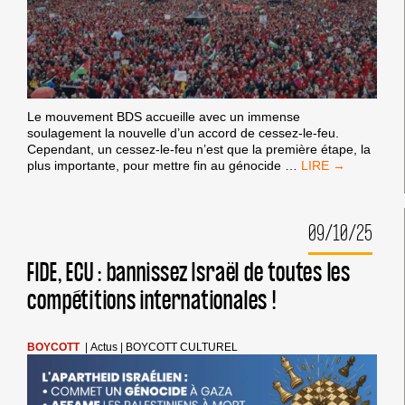
Le mouvement BDS accueille avec un immense
soulagement la nouvelle d’un accord de cessez-le-feu.
Cependant, un cessez-le-feu n’est que la première étape, la
BOYCOTT,
plus importante, pour mettre fin au génocide
…
DÉSINVESTISSEM
SANCTIONS
:
09/10/25
UN
CESSEZ-
LE-
FIDE, ECU : bannissez Israël de toutes les
FEU
compétitions internationales !
AUJOURD’HUI
N’ARRÊTERA
PAS
LE
BOYCOTT
|
Actus
|
BOYCOTT CULTUREL
GÉNOCIDE
ISRAÉLIEN
CONTRE