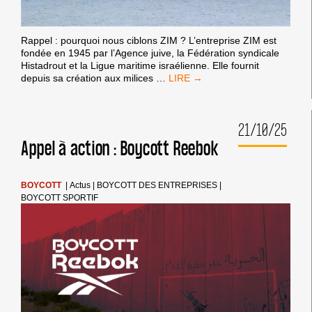
Rappel : pourquoi nous ciblons ZIM ? L’entreprise ZIM est
fondée en 1945 par l’Agence juive, la Fédération syndicale
Histadrout et la Ligue maritime israélienne. Elle fournit
TROISIÈME
depuis sa création aux milices
…
APPEL
:
LE
21/10/25
PORT
DE
Appel à action : Boycott Reebok
FOS-
SUR-
MER
BOYCOTT
|
Actus
|
BOYCOTT DES ENTREPRISES
|
NE
BOYCOTT SPORTIF
DOIT
PAS
ACCUEILLIR
LE
ZIM
NEW
ZEALAND.
STOP
À