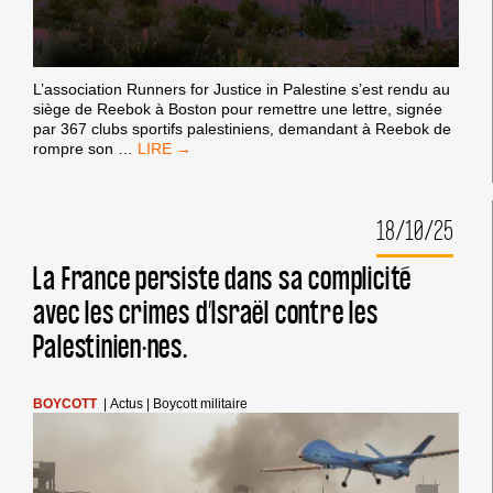
LA
COMPLICITÉ
DE
CRIMES
DE
L’association Runners for Justice in Palestine s’est rendu au
GUERRE
siège de Reebok à Boston pour remettre une lettre, signée
ET
par 367 clubs sportifs palestiniens, demandant à Reebok de
DE
APPEL
rompre son
…
CRIMES
À
CONTRE
ACTION :
L’HUMANITÉ
BOYCOTT
EN
18/10/25
REEBOK
PALESTINE.
La France persiste dans sa complicité
avec les crimes d’Israël contre les
Palestinien·nes.
BOYCOTT
|
Actus
|
Boycott militaire