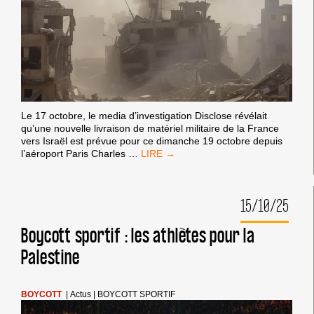
Le 17 octobre, le media d’investigation Disclose révélait
qu’une nouvelle livraison de matériel militaire de la France
vers Israël est prévue pour ce dimanche 19 octobre depuis
LA
l’aéroport Paris Charles
…
FRANCE
PERSISTE
DANS
15/10/25
SA
COMPLICITÉ
AVEC
Boycott sportif : les athlètes pour la
LES
Palestine
CRIMES
D’ISRAËL CONTRE
LES
PALESTINIEN·NES.
BOYCOTT
|
Actus
|
BOYCOTT SPORTIF