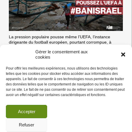
LES
PALESTINIEN·NES
La pression populaire pousse même l’UEFA, l’instance
dirigeante du football européen, pourtant corrompue, à
envisager la suspension d’Israël.
Gérer le consentement aux
C’est ce qu’affirment plusieurs médias. La pression monte,
cookies
FAITES
tant au niveau local qu’au
…
PRESSION
SUR
Pour offrir les meilleures expériences, nous utilisons des technologies
LES
telles que les cookies pour stocker et/ou accéder aux informations des
26/09/25
FÉDÉRATIONS
appareils. Le fait de consentir à ces technologies nous permettra de traiter
DE
des données telles que le comportement de navigation ou les ID uniques
Un éclairage BDS sur Nadav Lapid
FOOTBALL
sur ce site. Le fait de ne pas consentir ou de retirer son consentement peut
POUR
avoir un effet négatif sur certaines caractéristiques et fonctions.
POUSSER
BOYCOTT
|
Actus
|
BOYCOTT CULTUREL
L’UEFA
À
Accepter
#BANISRAEL
Refuser