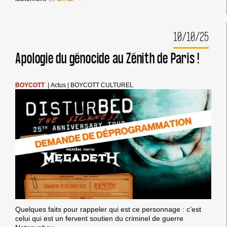
SOCIÉTÉ
CIVILE
PALESTINIENNE
10/10/25
RÉAGIT
AU
PLAN
Apologie du génocide au Zénith de Paris !
GÉNOCIDAIRE
DE
TRUMP-
BOYCOTT
|
Actus
|
BOYCOTT CULTUREL
NETANYAHU
Quelques faits pour rappeler qui est ce personnage : c’est
celui qui est un fervent soutien du criminel de guerre