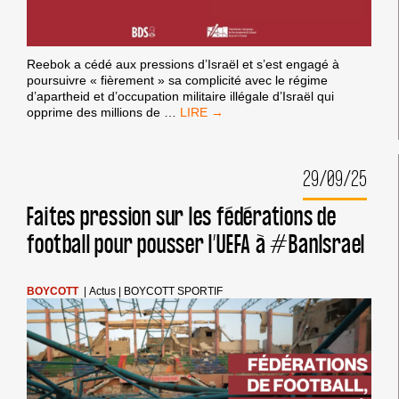
Reebok a cédé aux pressions d’Israël et s’est engagé à
poursuivre « fièrement » sa complicité avec le régime
d’apartheid et d’occupation militaire illégale d’Israël qui
REEBOK
opprime des millions de
…
CÈDE
AUX
PRESSIONS
29/09/25
D’ISRAËL
ET
CONTINUE
Faites pression sur les fédérations de
«
football pour pousser l’UEFA à #BanIsrael
FIÈREMENT
»
À
SE
BOYCOTT
|
Actus
|
BOYCOTT SPORTIF
RENDRE
COMPLICE
DES
CRIMES
ISRAÉLIENS
CONTRE