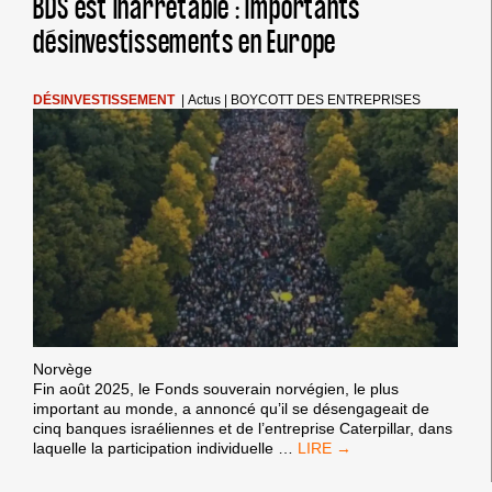
BDS est inarrêtable : importants
ÊTRE
désinvestissements en Europe
ACCUEILLIE
DANS
NOS
PORTS,
DÉSINVESTISSEMENT
|
Actus
|
BOYCOTT DES ENTREPRISES
ELLE
DOIT
ÊTRE
SANCTIONNÉE
Norvège
Fin août 2025, le Fonds souverain norvégien, le plus
important au monde, a annoncé qu’il se désengageait de
cinq banques israéliennes et de l’entreprise Caterpillar, dans
BDS
laquelle la participation individuelle
…
EST
INARRÊTABLE