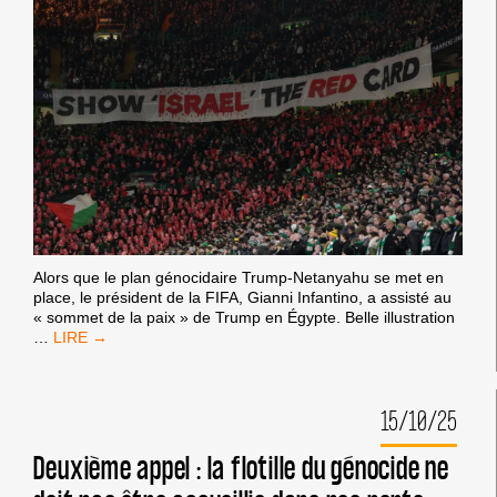
Alors que le plan génocidaire Trump-Netanyahu se met en
place, le président de la FIFA, Gianni Infantino, a assisté au
« sommet de la paix » de Trump en Égypte. Belle illustration
BOYCOTT
…
SPORTIF :
LES
ATHLÈTES
15/10/25
POUR
LA
PALESTINE
Deuxième appel : la flotille du génocide ne