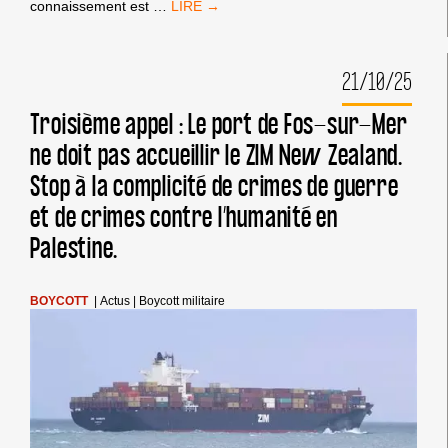
ALERTE
connaissement est
…
!
UN
VOL
21/10/25
AU
DÉPART
DE
Troisième appel : Le port de Fos-sur-Mer
L’AÉROPORT
ne doit pas accueillir le ZIM New Zealand.
CDG
LIVRE
Stop à la complicité de crimes de guerre
DEMAIN
DU
et de crimes contre l’humanité en
MATÉRIEL
MILITAIRE
Palestine.
À
DESTINATION
DE
BOYCOTT
|
Actus
|
Boycott militaire
L’ARMÉE
GÉNOCIDAIRE
ISRAÉLIENNE