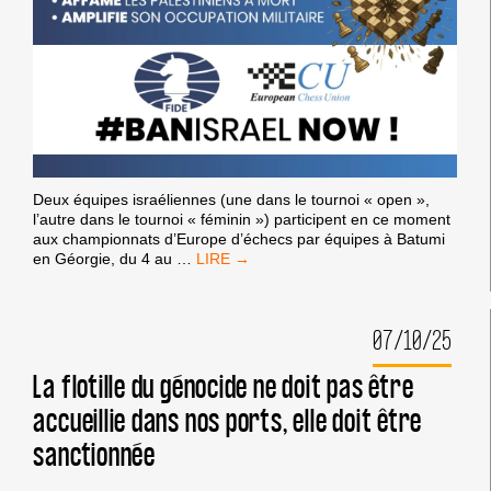
LES
PALESTINIEN·NES
SEULE
UNE
VÉRITABLE
RESPONSABILISA
LE
PERMETTRA.
Deux équipes israéliennes (une dans le tournoi « open »,
l’autre dans le tournoi « féminin ») participent en ce moment
aux championnats d’Europe d’échecs par équipes à Batumi
FIDE,
en Géorgie, du 4 au
…
ECU
:
BANNISSEZ
07/10/25
ISRAËL
DE
TOUTES
La flotille du génocide ne doit pas être
LES
accueillie dans nos ports, elle doit être
COMPÉTITIONS
INTERNATIONALES
sanctionnée
!