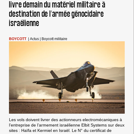
livre demain du matériel militaire à
ACCUEILLIR
UN
destination de l’armée génocidaire
ACTEUR
DU
israélienne
GÉNOCIDE
BOYCOTT
|
Actus
|
Boycott militaire
Les vols doivent livrer des actionneurs electromécaniques à
l’entreprise de l’armement israélienne Elbit Systems sur deux
sites : Haïfa et Kermiel en Israël. Le N° du certificat de