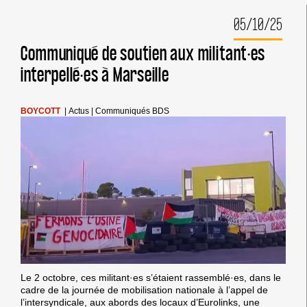
:
05/10/25
IMPORTANTS
DÉSINVESTISSEMENTS
EN
Communiqué de soutien aux militant·es
EUROPE
interpellé·es à Marseille
BOYCOTT
|
Actus
|
Communiqués BDS
Le 2 octobre, ces militant·es s’étaient rassemblé·es, dans le
cadre de la journée de mobilisation nationale à l’appel de
l’intersyndicale, aux abords des locaux d’Eurolinks, une