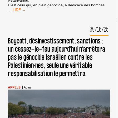
Netanyahou.
C’est celui qui, en plein génocide, a dédicacé des bombes
APOLOGIE
…
DU
GÉNOCIDE
AU
09/10/25
ZÉNITH
DE
PARIS
Boycott, désinvestissement, sanctions :
!
un cessez-le-feu aujourd’hui n’arrêtera
pas le génocide israélien contre les
Palestinien·nes, seule une véritable
responsabilisation le permettra.
APPELS
|
Actus