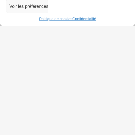
Voir les préférences
Politique de cookies
Confidentialité
Tout d’abord, il faut rappeler que le boycott culturel initié et
demandé par la société civile palestinienne ne consiste pas
en une censure basée sur le contenu des œuvres. Il
UN
…
ÉCLAIRAGE
BDS
SUR
23/09/25
NADAV
LAPID
Boycott culturel : les artistes pour la
Palestine
BOYCOTT
|
Actus
|
BOYCOTT CULTUREL