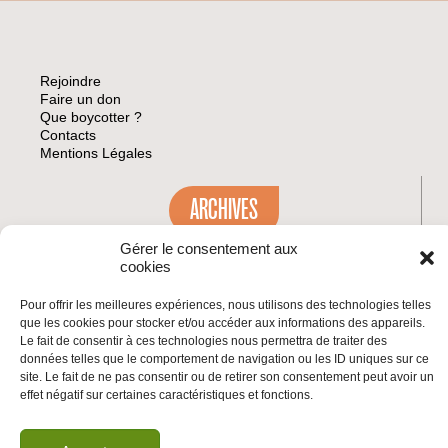
–
DÉBUT
2016
Rejoindre
Faire un don
Que boycotter ?
Contacts
Mentions Légales
ARCHIVES
Gérer le consentement aux
cookies
Pour offrir les meilleures expériences, nous utilisons des technologies telles
INSCRIVEZ-VOUS À LA NEWSLETTER
que les cookies pour stocker et/ou accéder aux informations des appareils.
Inscrivez-vous à la Newsletter
Le fait de consentir à ces technologies nous permettra de traiter des
données telles que le comportement de navigation ou les ID uniques sur ce
Email
site. Le fait de ne pas consentir ou de retirer son consentement peut avoir un
effet négatif sur certaines caractéristiques et fonctions.
Valider