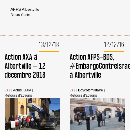
AFPS Albertville
Nous écrire
13/12/18
12/12/16
Action AXA à
Action AFPS-BDS,
Albertville – 12
#EmbargoContreIsraë
décembre 2018
à Albertville
/
73
|
Actus
|
AXA
|
/
73
|
Boycott militaire
|
Retours d'actions
Retours d'actions