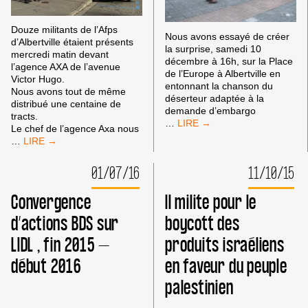
Douze militants de l’Afps
Nous avons essayé de créer
d’Albertville étaient présents
la surprise, samedi 10
mercredi matin devant
décembre à 16h, sur la Place
l’agence AXA de l’avenue
de l’Europe à Albertville en
Victor Hugo.
entonnant la chanson du
Nous avons tout de même
déserteur adaptée à la
distribué une centaine de
demande d’embargo
tracts.
ACTION
…
Le chef de l’agence Axa nous
AFPS-
ACTION
…
BDS,
AXA
#EMBARGOCONTREISRAËL
À
01/07/16
11/10/15
À
ALBERTVILLE
ALBERTVILLE
–
Convergence
Il milite pour le
12
DÉCEMBRE
d’actions BDS sur
boycott des
2018
LIDL , fin 2015 –
produits israéliens
début 2016
en faveur du peuple
palestinien