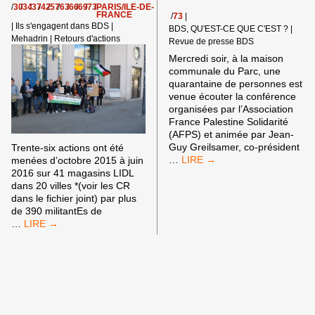
/
30
/
34
/
37
/
42
/
57
/
63
/
66
/
69
/
73
/
PARIS/ILE-DE-
FRANCE
/
73
|
|
Ils s'engagent dans BDS
|
BDS, QU'EST-CE QUE C'EST ?
|
Mehadrin
|
Retours d'actions
Revue de presse BDS
Mercredi soir, à la maison
communale du Parc, une
quarantaine de personnes est
venue écouter la conférence
organisées par l’Association
France Palestine Solidarité
(AFPS) et animée par Jean-
Guy Greilsamer, co-président
Trente-six actions ont été
IL
…
menées d’octobre 2015 à juin
MILITE
2016 sur 41 magasins LIDL
POUR
dans 20 villes *(voir les CR
LE
dans le fichier joint) par plus
BOYCOTT
de 390 militantEs de
DES
CONVERGENCE
…
PRODUITS
D’ACTIONS
ISRAÉLIENS
BDS
EN
SUR
FAVEUR
LIDL
DU
,
PEUPLE
FIN
PALESTINIEN
2015