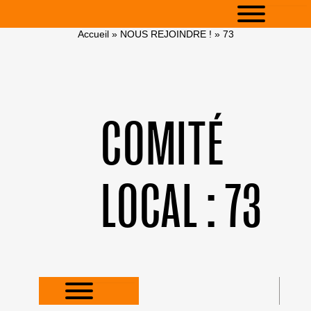
Accueil
»
NOUS REJOINDRE !
»
73
COMITÉ
LOCAL :
73