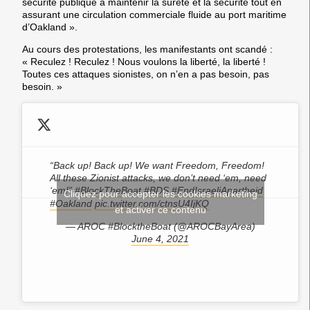
sécurité publique à maintenir la sûreté et la sécurité tout en
assurant une circulation commerciale fluide au port maritime
d’Oakland ».
Au cours des protestations, les manifestants ont scandé :
« Reculez ! Reculez ! Nous voulons la liberté, la liberté !
Toutes ces attaques sionistes, on n’en a pas besoin, pas
besoin. »
“Back up! Back up! We want Freedom, Freedom!
All these Zionist attacks, we don’t need ‘em, need
‘em!”
#BlockTheBoat
#BDS
#EndIsraeliApartheid
Cliquez pour accepter les cookies marketing
#Oakland
pic.twitter.com/ctnsU4IjKQ
et activer ce contenu
— AROC #BlocktheBoat (@AROCBayArea)
June 4, 2021