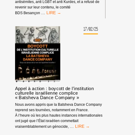
antisémites, anti LGBT et anti Kurdes, et a refusé de
DE
revenir sur leur contenu, le comité
STRASBOURG
BESANÇON:
…
BDS Besançon
DÉCISION
DE
LA
17/02/25
COORDINATION
NATIONALE
BDS
FRANCE
Appel à action : boycott de l’institution
culturelle israélienne complice
« Batsheva Dance Company »
Nous avons appris que la Batsheva Dance Company
reprend ses tournées, notamment en France.
À l’heure où les plus hautes instances internationales
ont jugé que l’État israélien commettait
APPEL
…
vraisemblablement un génocide,
À