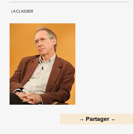
|
A CLASSER
← Merci ! →
→ Partager ←