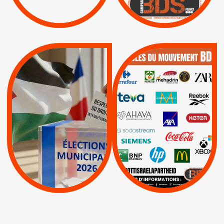
/
APPELS
SANCTIONS
Lettres d'interpellation
|
|
Actus
Pétitions
QUE BOYCOTTER ?
MUNICIPALES 2026 :
/
JE VOTE POUR LE
BOYCOTT
DÉSINVESTISSEME
RESPECT DU DROIT
|
|
|
Actus
Ahava
INTERNATIONAL EN
|
|
|
AXA
BNP
CAF
PALESTINE
|
|
Carrefour
HP
|
Keter
|
|
APPELS
Actus
|
Livres et brochures
Espaces Sans
Apartheid
|
|
Mehadrin
PUMA
|
Lettres d'interpellation
|
Sodastream
|
Pétitions
Visuels, tracts,
affiches,...