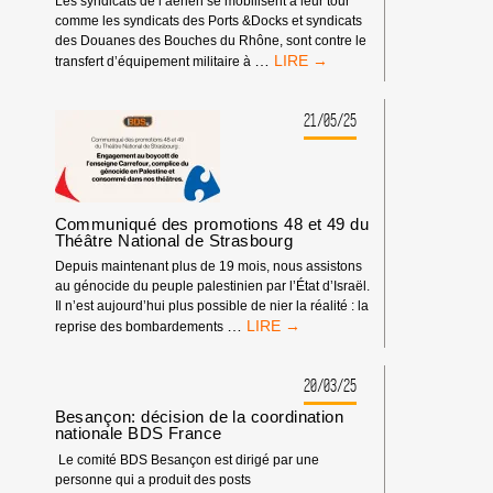
Les syndicats de l’aérien se mobilisent à leur tour
comme les syndicats des Ports &Docks et syndicats
des Douanes des Bouches du Rhône, sont contre le
LES
…
transfert d’équipement militaire à
SYNDICATS
SE
MOBILISENT
21/05/25
CONTRE
LE
GÉNOCIDE
À
GAZA
Communiqué des promotions 48 et 49 du
Théâtre National de Strasbourg
Depuis maintenant plus de 19 mois, nous assistons
au génocide du peuple palestinien par l’État d’Israël.
Il n’est aujourd’hui plus possible de nier la réalité : la
COMMUNIQUÉ
…
reprise des bombardements
DES
PROMOTIONS
48
20/03/25
ET
Besançon: décision de la coordination
49
nationale BDS France
DU
Le comité BDS Besançon est dirigé par une
THÉÂTRE
personne qui a produit des posts
NATIONAL