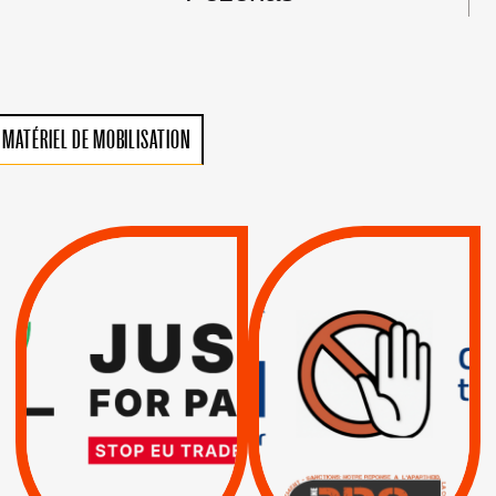
MATÉRIEL DE MOBILISATION
VIOLATIONS DES
TREIZIÈME APPEL.
DROITS DE L’HOMME
RESPECT DU DROIT
PAR ISRAËL :
INTERNATIONAL ?
EXIGEONS LA
TRUMP, MACRON :
SUSPENSION
MÊME COMBAT
TOTALE DE
L’ACCORD
|
|
Actus
D’ASSOCIATION UE-
BOYCOTT DES
ENTREPRISES
ISRAËL
|
|
Boycott militaire