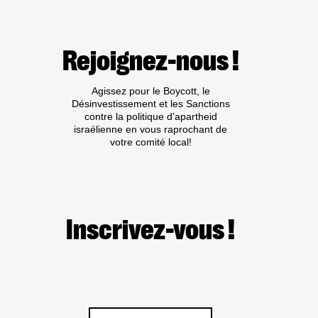
ACTION
:
BOYCOTT
DE
Rejoignez-nous !
L’INSTITUTION
CULTURELLE
ISRAÉLIENNE
Agissez pour le Boycott, le
COMPLICE
Désinvestissement et les Sanctions
« BATSHEVA
contre la politique d'apartheid
DANCE
israélienne en vous raprochant de
COMPANY »
votre comité local!
Inscrivez-vous !