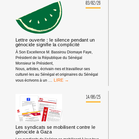
PORTUALI
03/02/26
À
PORT-
DE-
BOUC
Lettre ouverte : le silence pendant un
génocide signifie la complicité
À Son Excellence M. Bassirou Diomaye Faye,
Président de la République du Sénégal
Monsieur le Président,
Nous, artistes, écrivain·nes et travailleur·ses
culturel·les au Sénégal et originaires du Sénégal
LETTRE
…
vous écrivons à un
OUVERTE
:
LE
14/06/25
SILENCE
PENDANT
UN
GÉNOCIDE
SIGNIFIE
Les syndicats se mobilisent contre le
LA
génocide à Gaza
COMPLICITÉ