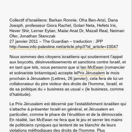
Collectif d’Israéliens: Barkan Ronnie, Ofra Ben-Artzi, Dana
Joesph, professeur Giora Rachel, Golan Neta, Hefets Iris,
Hever Shir, Lerner Eytan, Matar Anat Dr, Mazali Real, Neiman
Ofer, Jonathan Stanczak
27 janvier 2011 – The Guardian – traduction : JPP
http://www.info-palestine.net/article.php3?id_article=10047
Nous sommes des citoyens israéliens qui soutiennent l’appel
aux boycotts, désinvestissements et sanctions contre Israël, et
en tant que tels, nous pensons que si
Ian McEwan
(romancier
et scénariste britannique) accepte le
Prix Jérusalem
le mois
prochain à Jérusalem (Lettres, 26 janvier), cela fera de lui un
collaborateur du pire violeur des droits de l’homme, Israël, et
de sa politique du « business as usual » (le business, comme
d’habitude).
Le Prix Jérusalem est décerné par l’establishment israélien qui
s’attache à présenter Israël en général, et Jérusalem en
particulier, comme le phare de l’érudition et de la démocratie.
En réalité, Ian McEwan ne fera que le jeu et serrer les mains
de politiciens cyniques qui tentent de se blanchir de leurs
violations méthodiques des droits de l’homme. Plus