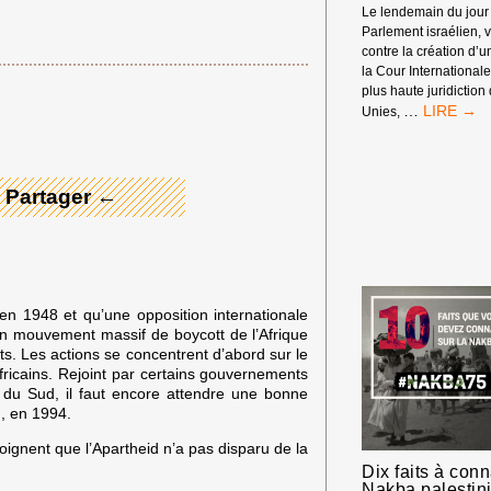
Le lendemain du jour 
Parlement israélien,
contre la création d’u
la Cour Internationale
 Merci ! →
plus haute juridiction
LA
…
Unies,
CAMPAG
BDS
FRANCE
SE
 Partager ←
RÉJOUIT
DE
L’AVIS
PRONON
LE
19
 en 1948 et qu’une opposition internationale
JUILLET
n mouvement massif de boycott de l’Afrique
2024
ts. Les actions se concentrent d’abord sur le
PAR
africains. Rejoint par certains gouvernements
LA
e du Sud, il faut encore attendre une bonne
CIJ
, en 1994.
moignent que l’Apartheid n’a pas disparu de la
Dix faits à conn
Nakba palestin