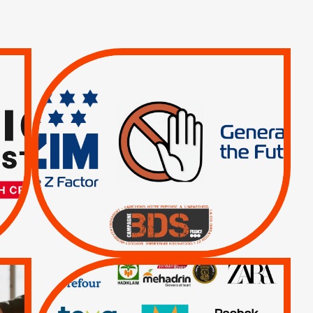
TREIZIÈME APPEL.
RESPECT DU DROIT
INTERNATIONAL ?
TRUMP, MACRON :
MÊME COMBAT
|
|
Actus
BOYCOTT DES
ENTREPRISES
|
|
Boycott militaire
Lettres d'interpellation
QUE BOYCOTTER ?
/
BOYCOTT
DÉSINVESTISSEMENT