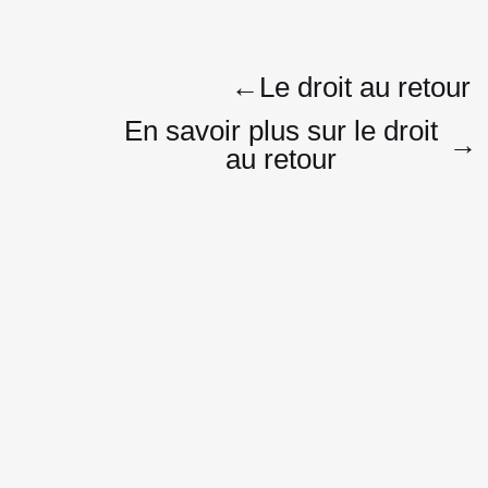
Navigatio
←
Le droit au retour
En savoir plus sur le droit
→
au retour
de
l’article