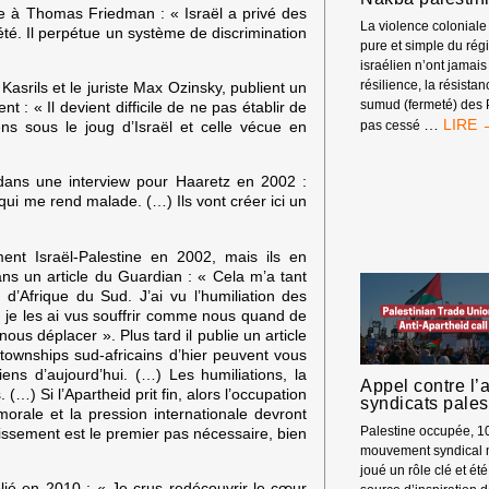
e à Thomas Friedman : « Israël a privé des
La violence coloniale 
iété. Il perpétue un système de discrimination
pure et simple du rég
israélien n’ont jamais
résilience, la résistan
Kasrils et le juriste Max Ozinsky, publient un
sumud (fermeté) des P
 : « Il devient difficile de ne pas établir de
DIX
…
ens sous le joug d’Israël et celle vécue en
pas cessé
FAITS
À
, dans une interview pour Haaretz en 2002 :
CONNA
qui me rend malade. (…) Ils vont créer ici un
SUR
LA
NAKBA
nt Israël-Palestine en 2002, mais ils en
PALES
ans un article du Guardian : « Cela m’a tant
d’Afrique du Sud. J’ai vu l’humiliation des
, je les ai vus souffrir comme nous quand de
ous déplacer ». Plus tard il publie un article
townships sud-africains d’hier peuvent vous
iens d’aujourd’hui. (…) Les humiliations, la
Appel contre l’
(…) Si l’Apartheid prit fin, alors l’occupation
syndicats pales
morale et la pression internationale devront
stissement est le premier pas nécessaire, bien
Palestine occupée, 10
mouvement syndical m
joué un rôle clé et é
blié en 2010 : « Je crus redécouvrir le cœur