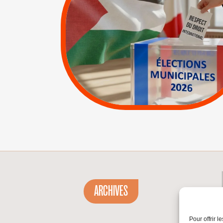
RESPECT DU DROIT
INTERNATIONAL EN
PALESTINE
|
|
APPELS
Actus
Espaces Sans
Apartheid
|
Lettres d'interpellation
|
Pétitions
ARCHIVES
Pour offrir 