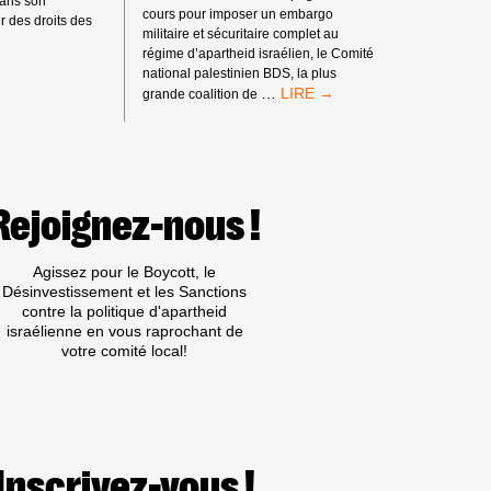
dans son
cours pour imposer un embargo
 des droits des
militaire et sécuritaire complet au
régime d’apartheid israélien, le Comité
national palestinien BDS, la plus
<STRONG>LA
…
grande coalition de
SOCIÉTÉ
CIVILE
PALESTINIENNE
LANCE
UNE
CAMPAGNE
Rejoignez-nous !
POUR
FAIRE
DISPARAÎTRE
Agissez pour le Boycott, le
D’EUROPE
Désinvestissement et les Sanctions
LES
contre la politique d'apartheid
LOGICIELS
israélienne en vous raprochant de
ESPIONS
votre comité local!
ISRAÉLIENS</STRONG>
Inscrivez-vous !