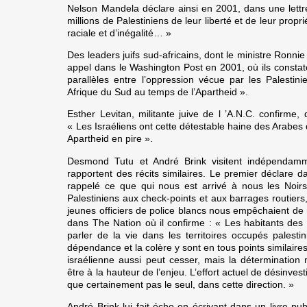
Nelson Mandela déclare ainsi en 2001, dans une lettr
millions de Palestiniens de leur liberté et de leur propr
raciale et d’inégalité… »
Des leaders juifs sud-africains, dont le ministre Ronnie 
appel dans le Washington Post en 2001, où ils constatent
parallèles entre l’oppression vécue par les Palestini
Afrique du Sud au temps de l’Apartheid ».
Esther Levitan, militante juive de l ’A.N.C. confirme
« Les Israéliens ont cette détestable haine des Arabes 
Apartheid en pire ».
Desmond Tutu et André Brink visitent indépendamme
rapportent des récits similaires. Le premier déclare d
rappelé ce que qui nous est arrivé à nous les Noirs 
Palestiniens aux check-points et aux barrages routiers
jeunes officiers de police blancs nous empêchaient de n
dans The Nation où il confirme : « Les habitants des 
parler de la vie dans les territoires occupés palestin
dépendance et la colère y sont en tous points similaires. 
israélienne aussi peut cesser, mais la détermination 
être à la hauteur de l’enjeu. L’effort actuel de désinve
que certainement pas le seul, dans cette direction. »
André Brink lui fait écho en écrivant dans un livre pu