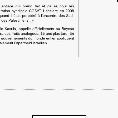
ut entière qui prend fait et cause pour les
fédération syndicale COSATU déclare en 2008
 quand il était perpétré à l’encontre des Sud-
re des Palestiniens ! »
 Kasrils, appelle officiellement au Boycott
a des fruits analogues, 15 ans plus tard. En
es gouvernements du monde entier appliquent
alement l’Apartheid israélien.