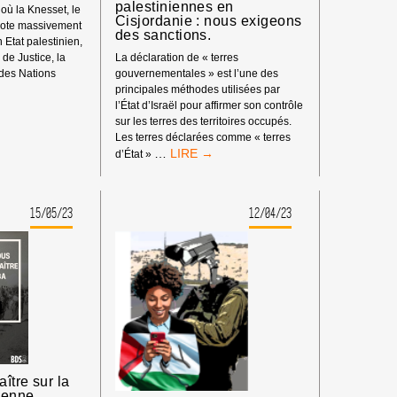
palestiniennes en
où la Knesset, le
Cisjordanie : nous exigeons
 vote massivement
des sanctions.
n Etat palestinien,
 de Justice, la
La déclaration de « terres
 des Nations
gouvernementales » est l’une des
principales méthodes utilisées par
NE
l’État d’Israël pour affirmer son contrôle
sur les terres des territoires occupés.
Les terres déclarées comme « terres
ISRAËL
…
d’État »
INTENSIFIE
SA
POLITIQUE
15/05/23
12/04/23
CÉ
DE
VOL
DES
TERRES
PALESTINIENNES
EN
CISJORDANIE :
NOUS
EXIGEONS
DES
SANCTIONS.
aître sur la
ienne