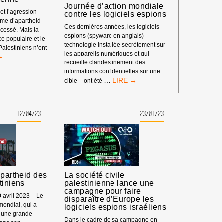
Journée d’action mondiale
et l’agression
contre les logiciels espions
ime d’apartheid
Ces dernières années, les logiciels
 cessé. Mais la
espions (spyware en anglais) –
ce populaire et le
technologie installée secrètement sur
alestiniens n’ont
les appareils numériques et qui
recueille clandestinement des
informations confidentielles sur une
JOURNÉE
…
cible – ont été
ÎTRE
D’ACTION
MONDIALE
CONTRE
12/04/23
23/01/23
LES
TINIENNE
LOGICIELS
ESPIONS
apartheid des
La société civile
tiniens
palestinienne lance une
campagne pour faire
 avril 2023 – Le
disparaître d’Europe les
ondial, qui a
logiciels espions israéliens
té une grande
Dans le cadre de sa campagne en