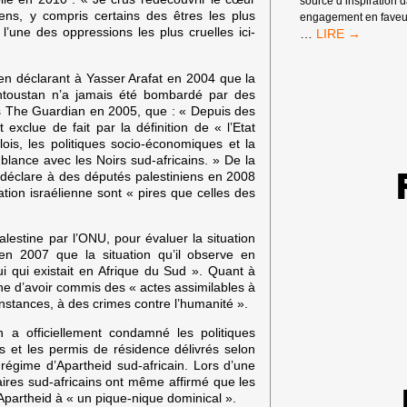
source d’inspiration 
iens, y compris certains des êtres les plus
engagement en faveur
l’une des oppressions les plus cruelles ici-
APPEL
…
CONTRE
L’APARTHEID
 en déclarant à Yasser Arafat en 2004 que la
DES
antoustan n’a jamais été bombardé par des
SYNDICATS
ans The Guardian en 2005, que : « Depuis des
PALESTINIENS
 exclue de fait par la définition de « l’Etat
lois, les politiques socio-économiques et la
blance avec les Noirs sud-africains. » De la
déclare à des députés palestiniens en 2008
tion israélienne sont « pires que celles des
alestine par l’ONU, pour évaluer la situation
en 2007 que la situation qu’il observe en
ui qui existait en Afrique du Sud ». Quant à
ne d’avoir commis des « actes assimilables à
onstances, à des crimes contre l’humanité ».
 a officiellement condamné les politiques
ns et les permis de résidence délivrés selon
 régime d’Apartheid sud-africain. Lors d’une
ires sud-africains ont même affirmé que les
’Apartheid à « un pique-nique dominical ».