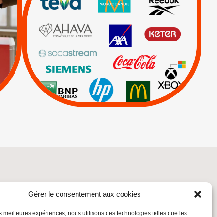
|
|
|
Actus
Ahava
|
|
|
AXA
BNP
CAF
|
|
Carrefour
HP
|
Keter
|
Livres et brochures
|
|
Mehadrin
PUMA
|
Sodastream
Visuels, tracts,
affiches,...
INSCRIVEZ-VOUS À LA NEWSLETTER
Gérer le consentement aux cookies
Inscrivez-vous à la Newsletter
les meilleures expériences, nous utilisons des technologies telles que les