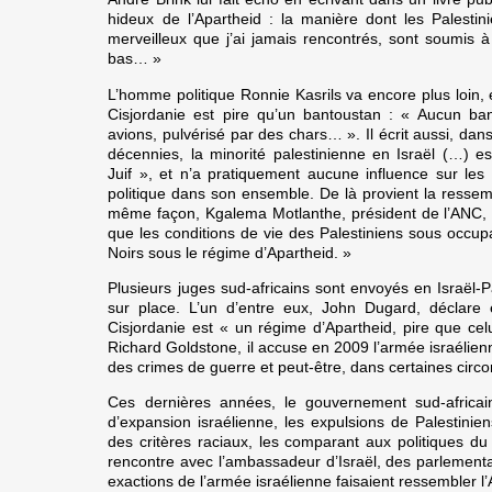
hideux de l’Apartheid : la manière dont les Palestin
merveilleux que j’ai jamais rencontrés, sont soumis à 
bas… »
L’homme politique Ronnie Kasrils va encore plus loin,
Cisjordanie est pire qu’un bantoustan : « Aucun b
avions, pulvérisé par des chars… ». Il écrit aussi, d
décennies, la minorité palestinienne en Israël (…) est
Juif », et n’a pratiquement aucune influence sur les 
politique dans son ensemble. De là provient la ressem
même façon, Kgalema Motlanthe, président de l’ANC, 
que les conditions de vie des Palestiniens sous occupa
Noirs sous le régime d’Apartheid. »
Plusieurs juges sud-africains sont envoyés en Israël-P
sur place. L’un d’entre eux, John Dugard, déclare 
Cisjordanie est « un régime d’Apartheid, pire que cel
Richard Goldstone, il accuse en 2009 l’armée israélien
des crimes de guerre et peut-être, dans certaines circ
Ces dernières années, le gouvernement sud-africain
d’expansion israélienne, les expulsions de Palestinie
des critères raciaux, les comparant aux politiques du
rencontre avec l’ambassadeur d’Israël, des parlementa
exactions de l’armée israélienne faisaient ressembler l