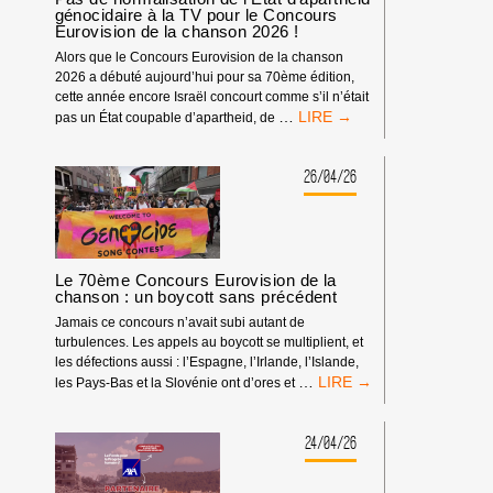
génocidaire à la TV pour le Concours
Eurovision de la chanson 2026 !
Alors que le Concours Eurovision de la chanson
2026 a débuté aujourd’hui pour sa 70ème édition,
cette année encore Israël concourt comme s’il n’était
PAS
…
pas un État coupable d’apartheid, de
DE
NORMALISATION
DE
26/04/26
L’ÉTAT
D’APARTHEID
GÉNOCIDAIRE
À
LA
Le 70ème Concours Eurovision de la
TV
chanson : un boycott sans précédent
POUR
Jamais ce concours n’avait subi autant de
LE
turbulences. Les appels au boycott se multiplient, et
CONCOURS
les défections aussi : l’Espagne, l’Irlande, l’Islande,
EUROVISION
LE
…
les Pays-Bas et la Slovénie ont d’ores et
DE
70ÈME
LA
CONCOURS
CHANSON
EUROVISION
24/04/26
2026
DE
!
LA