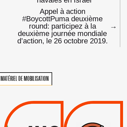
Appel à action
#BoycottPuma deuxième
round: participez à la
→
deuxième journée mondiale
d’action, le 26 octobre 2019.
MATÉRIEL DE MOBILISATION
VIOLATIONS DES
TREIZIÈME APPEL.
DROITS DE L’HOMME
RESPECT DU DROIT
PAR ISRAËL :