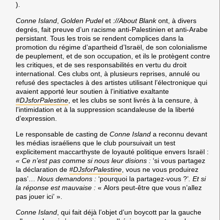
).
Conne Island
,
Golden Pudel
et
://About Blank
ont, à divers
degrés, fait preuve d’un racisme anti-Palestinien et anti-Arabe
persistant. Tous les trois se rendent complices dans la
promotion du régime d’apartheid d’Israël, de son colonialisme
de peuplement, et de son occupation, et ils le protègent contre
les critiques, et de ses responsabilités en vertu du droit
international. Ces clubs ont, à plusieurs reprises, annulé ou
refusé des spectacles à des artistes utilisant l’électronique qui
avaient apporté leur soutien à l’initiative exaltante
#DJsforPalestine
, et les clubs se sont livrés à la censure, à
l’intimidation et à la suppression scandaleuse de la liberté
d’expression.
Le responsable de casting de
Conne Island
a reconnu devant
les médias israéliens que le club poursuivait un test
explicitement maccarthyste de loyauté politique envers Israël :
« Ce n’est pas comme si nous leur disions :
‘si vous partagez
la déclaration de
#DJsforPalestine
, vous ne vous produirez
pas’…
Nous demandons :
‘pourquoi la partagez-vous ?’
. Et si
la réponse est mauvaise :
« Alors peut-être que vous n’allez
pas jouer ici’ ».
Conne Island
, qui fait déjà l’objet d’un boycott par la gauche