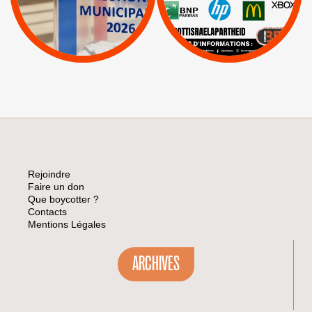
|
|
Mehadrin
PUMA
|
Lettres d'interpellation
|
Sodastream
|
Pétitions
Visuels, tracts,
affiches,...
Rejoindre
Faire un don
Que boycotter ?
Contacts
Mentions Légales
ARCHIVES