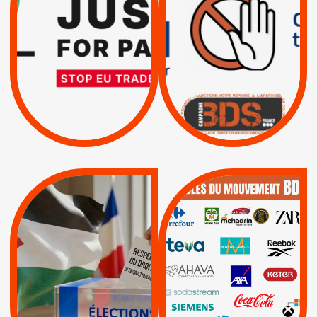
INTERNATIONAL ?
EXIGEONS LA
TRUMP, MACRON :
SUSPENSION
MÊME COMBAT
TOTALE DE
L’ACCORD
|
|
Actus
D’ASSOCIATION UE-
BOYCOTT DES
ENTREPRISES
ISRAËL
|
|
Boycott militaire
/
APPELS
SANCTIONS
Lettres d'interpellation
|
|
Actus
Pétitions
QUE BOYCOTTER ?
MUNICIPALES 2026 :
/
JE VOTE POUR LE
BOYCOTT
DÉSINVESTISSEME
RESPECT DU DROIT
|
|
|
Actus
Ahava
INTERNATIONAL EN
|
|
|
AXA
BNP
CAF
PALESTINE
|
|
Carrefour
HP
|
Keter
|
|
APPELS
Actus
|
Livres et brochures
Espaces Sans
Apartheid