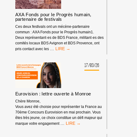
CHANSON
:
UN
AXA Fonds pour le Progrès humain,
BOYCOTT
partenaire de festivals
SANS
Ces deux festivals ont un mécène-partenaire
PRÉCÉDENT
commun : AXA Fonds pour le Progrès humain1.
Deux représentant·es de BDS France, militant·es des
comités locaux BDS Avignon et BDS Provence, ont
AXA
…
pris contact avec les
FONDS
POUR
LE
17/03/26
PROGRÈS
HUMAIN,
PARTENAIRE
DE
FESTIVALS
Eurovision : lettre ouverte à Monroe
Chère Monroe,
Vous avez été choisie pour représenter la France au
70ème Concours Eurovision en mai prochain. Vous
êtes très jeune, ce choix constitue un défi majeur qui
EUROVISION
…
marque votre engagement
:
LETTRE