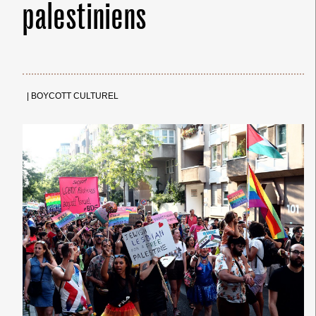
palestiniens
|
BOYCOTT CULTUREL
← Merci ! →