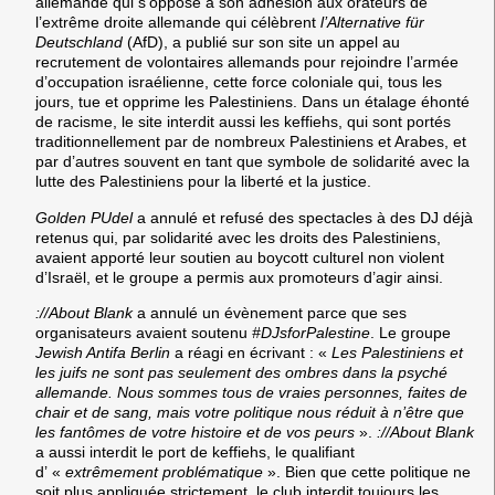
allemande qui s’oppose à son adhésion aux orateurs de
l’extrême droite allemande qui célèbrent
l’Alternative für
Deutschland
(AfD), a publié sur son site un appel au
recrutement de volontaires allemands pour rejoindre l’armée
d’occupation israélienne, cette force coloniale qui, tous les
jours, tue et opprime les Palestiniens. Dans un étalage éhonté
de racisme, le site interdit aussi les keffiehs, qui sont portés
traditionnellement par de nombreux Palestiniens et Arabes, et
par d’autres souvent en tant que symbole de solidarité avec la
lutte des Palestiniens pour la liberté et la justice.
Golden PUdel
a annulé et refusé des spectacles à des DJ déjà
retenus qui, par solidarité avec les droits des Palestiniens,
avaient apporté leur soutien au boycott culturel non violent
d’Israël, et le groupe a permis aux promoteurs d’agir ainsi.
://About Blank
a annulé un évènement parce que ses
organisateurs avaient soutenu
#DJsforPalestine
. Le groupe
Jewish Antifa Berlin
a réagi en écrivant : «
Les Palestiniens et
les juifs ne sont pas seulement des ombres dans la psyché
allemande. Nous sommes tous de vraies personnes, faites de
chair et de sang, mais votre politique nous réduit à n’être que
les fantômes de votre histoire et de vos peurs
».
://About Blank
a aussi interdit le port de keffiehs, le qualifiant
d’ «
extrêmement problématique
». Bien que cette politique ne
soit plus appliquée strictement, le club interdit toujours les