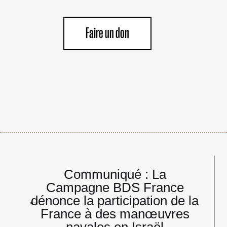
Faire un don
Navigation
Communiqué : La
de
Campagne BDS France
l’article
←
dénonce la participation de la
France à des manœuvres
navales en Israël