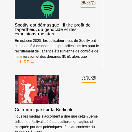
OUVERTE
26/02/26
À
MONROE
Spotify est démasqué : il tire profit de
l’apartheid, du génocide et des
expulsions racistes
En octobre 2025, les utilisateur·rices de Spotify ont
commencé à entendre des publicités racistes pour le
recrutement de l’agence étasunienne de contrôle de
l’immigration et des douanes (ICE), alors que
SPOTIFY
…
EST
DÉMASQUÉ
:
23/02/26
IL
TIRE
PROFIT
DE
L’APARTHEID,
Communiqué sur la Berlinale
DU
GÉNOCIDE
Tous les medias s’accordent à dire que cette 76ème
ET
édition du festival a été particulièrement agitée et
DES
marquée par des polémiques liées au contexte du
EXPULSIONS