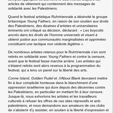
articles de vêtement qui contiennent des messages de
solidarité avec les Palestiniens.
Quand le festival artistique Ruhrtriennale a désinvité le groupe
britannique
Young Fathers
, en raison de son soutien aux droits
des Palestiniens, des dizaines d’artistes et universitaires
éminents ont critiqué sa décision, déclarant : «
Les boycotts
ancrés dans les droits de l’homme universels et visant à
obtenir justice aux communautés marginalisées et opprimées
constituent une tactique non violente légitime
».
De nombreux artistes retenus pour le Ruhrtriennale s’en sont
retirés en solidarité avec
Young Fathers
et contre la censure,
avant que le festival fasse marche arrière. Les artistes qui
s’étaient retirés sont alors revenus à la programmation du
festival, qui a tenu un panel sur la liberté des arts.
Conne Island
,
Golden Pudel
et
://About Blank
devraient mettre
fin à leur complicité honteuse dans le blanchiment d’une
oppression israélienne qui dure depuis des décennies contre
les Palestiniens, en particulier en mettant fin à leur censure.
Jusque-là, nous exhortons les artistes et les travailleurs
culturels à refuser les offres de ces sites répressifs et anti-
palestiniens, et nous demandons aux amateurs de ces clubs
de s’abstenir d’y assister, en soutien à la liberté d’expression et