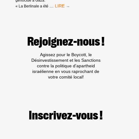
génocide à Gaza.
RACISTES
COMMUNIQUÉ
…
« La Berlinale a été
SUR
LA
BERLINALE
Rejoignez-nous !
Agissez pour le Boycott, le
Désinvestissement et les Sanctions
contre la politique d'apartheid
israélienne en vous raprochant de
votre comité local!
Inscrivez-vous !