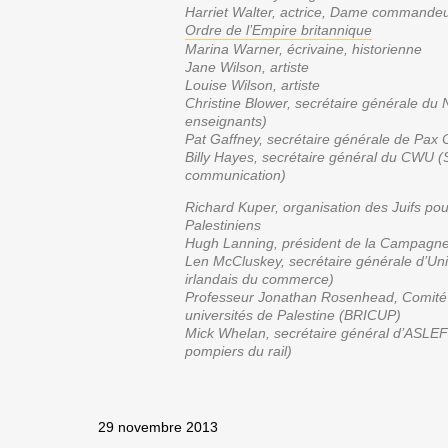
Harriet Walter, actrice,
Dame commandeur
Ordre de l’Empire britannique
Marina Warner, écrivaine, historienne
Jane Wilson, artiste
Louise Wilson, artiste
Christine Blower, secrétaire générale
du 
enseignants)
Pat Gaffney, secrétaire générale de
Pax C
Billy Hayes, secrétaire général du CWU (S
communication)
Richard Kuper, organisation des Juifs pour
Palestiniens
Hugh Lanning, président de la Campagne 
Len McCluskey, secrétaire générale d’Unit
irlandais du commerce)
Professeur Jonathan Rosenhead, Comité 
universités de Palestine (BRICUP)
Mick Whelan, secrétaire général d’ASLEF
pompiers du rail)
29 novembre 2013