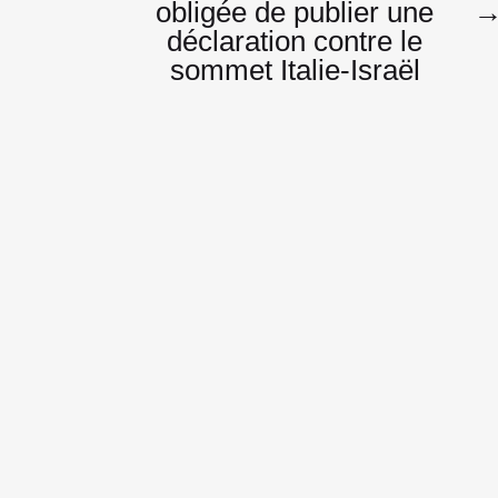
l’article
obligée de publier une
déclaration contre le
sommet Italie-Israël