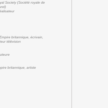
al Society (
Société royale de
rel)
éalisateur
’Empire britannique
, écrivain,
eur télévision
auteure
pire britannique, artiste