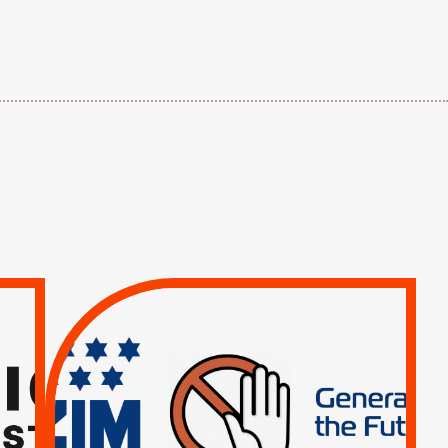
TREIZIÈME APPEL.
RESPECT DU DROIT
INTERNATIONAL ?
TRUMP, MACRON :
MÊME COMBAT