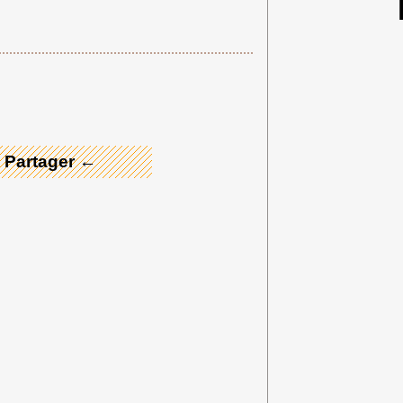
 Merci ! →
 Partager ←