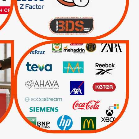
|
|
Actus
BOYCOTT DES
ENTREPRISES
|
|
Boycott militaire
Lettres d'interpellation
QUE BOYCOTTER ?
/
BOYCOTT
DÉSINVESTISSEMENT
|
|
|
Actus
Ahava
|
|
|
AXA
BNP
CAF
|
|
Carrefour
HP
|
Keter
|
Livres et brochures
|
|
Mehadrin
PUMA
|
Sodastream
Visuels, tracts,
affiches,...