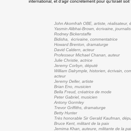
international, et d’agir concrètement pour qu’Israël soi
John Akomfrah OBE, artiste
,
réalisateur, 
Yasmin Alibhai-Brown, écrivaine, journalis
Rodney Bickerstaffe
Bidisha, écrivaine, commentatrice
Howard Brenton, dramaturge
David Caldern, acteur
Professeur Michael Chanan, auteur
Julie Christie, actrice
J
eremy Corbyn, député
William Dalrymple, historien, écrivain, c
acteur
Jeremy Deller, artiste
Brian Eno, musicien
Bella Freud, créatrice de mode
Peter Gabriel, musicien
Antony Gormley
Trevor Griffiths, dramaturge
Betty Hunter
Très honorable Sir Gerald Kaufman, dép
Bruce Kent, militant de la paix
Jemima Khan, auteure, militante de la pa