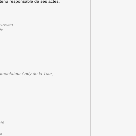
t tenu responsable de ses actes.
écrivain
te
ommentateur Andy de la Tour,
uté
ix