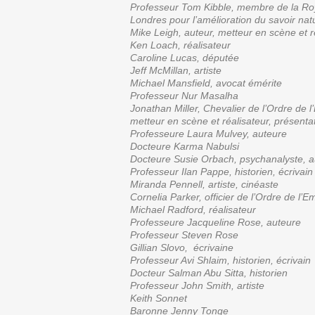
Professeur Tom Kibble, membre de la Roy
Londres pour l’amélioration du savoir natu
Mike Leigh, auteur, metteur en scène et r
Ken Loach, réalisateur
Caroline Lucas, députée
Jeff McMillan, artiste
Michael Mansfield, avocat émérite
Professeur Nur Masalha
Jonathan Miller,
Chevalier de l’Ordre de l
metteur en scène et réalisateur, présentat
Professeure Laura Mulvey, auteure
Docteure Karma Nabulsi
Docteure Susie Orbach, psychanalyste
, 
Professeur Ilan Pappe, historien, écrivain
Miranda Pennell, artiste, cinéaste
Cornelia Parker, officier de l’Ordre de l’Em
Michael Radford, réalisateur
Professeure Jacqueline Rose, auteure
Professeur Steven Rose
Gillian Slovo, écrivaine
Professeur Avi Shlaim, historien, écrivain
Docteur Salman Abu Sitta, historien
Professeur John Smith, artiste
Keith Sonnet
Baronne Jenny Tonge