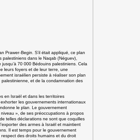
an Prawer-Begin. S’il était appliqué, ce plan
ages palestiniens dans le Naqab (Néguev),
 de jusqu’à 70 000 Bédouins palestiniens. Cela
e leurs foyers et de leur terre, une
ement israélien persiste à réaliser son plan
 palestinienne, et de la condamnation des
 en Israël et dans les territoires
 exhorter les gouvernements internationaux
abandonne le plan. Le gouvernement
ut niveau », de ses préoccupations à propos
e telles déclarations ne sont que coquilles
’exporter des armes à Israël et maintient
liens. Il est temps pour le gouvernement
 respect des droits humains et du droit