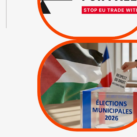
L’ACCORD
→
D’ASSOCIATION UE-
ISRAËL
/
APPELS
SANCTIONS
|
|
Actus
Pétitions
MUNICIPALES 2026 :
JE VOTE POUR LE
RESPECT DU DROIT
INTERNATIONAL EN
PALESTINE
|
|
APPELS
Actus
Espaces Sans
Apartheid
|
Lettres d'interpellation
|
Pétitions