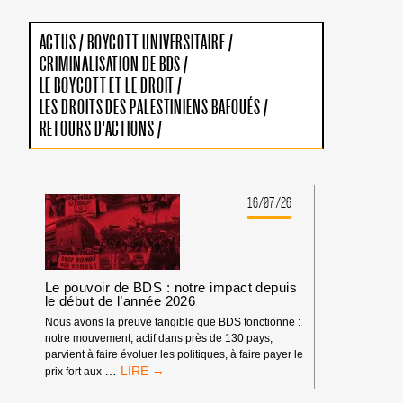
ACTUS
/
BOYCOTT UNIVERSITAIRE
/
CRIMINALISATION DE BDS
/
LE BOYCOTT ET LE DROIT
/
LES DROITS DES PALESTINIENS BAFOUÉS
/
RETOURS D'ACTIONS
/
16/07/26
Le pouvoir de BDS : notre impact depuis
le début de l’année 2026
Nous avons la preuve tangible que BDS fonctionne :
notre mouvement, actif dans près de 130 pays,
parvient à faire évoluer les politiques, à faire payer le
LE
…
prix fort aux
POUVOIR
DE