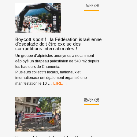
BDS
15/07/26
:
NOTRE
IMPACT
DEPUIS
LE
DÉBUT
Boycott sportif : la Fédération israélienne
d’escalade doit être exclue des
DE
compétitions internationales !
L’ANNÉE
2026
Un groupe d’alpinistes anonymes a notamment
déployé un drapeau palestinien de 540 m2 depuis
les hauteurs de Chamonix.
Plusieurs collectifs locaux, nationaux et
internationaux ont également organisé une
BOYCOTT
…
manifestation le 10
SPORTIF
:
LA
05/07/26
FÉDÉRATION
ISRAÉLIENNE
D’ESCALADE
DOIT
ÊTRE
EXCLUE