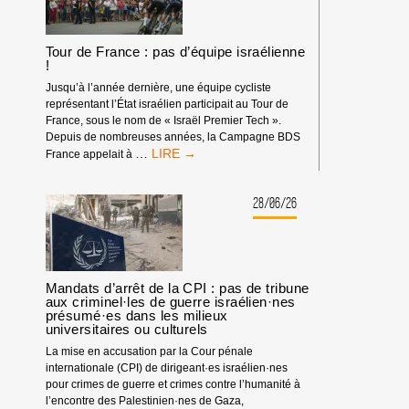
Tour de France : pas d’équipe israélienne
!
Jusqu’à l’année dernière, une équipe cycliste
représentant l’État israélien participait au Tour de
France, sous le nom de « Israël Premier Tech ».
Depuis de nombreuses années, la Campagne BDS
TOUR
…
France appelait à
DE
FRANCE
:
28/06/26
PAS
D’ÉQUIPE
ISRAÉLIENNE
!
Mandats d’arrêt de la CPI : pas de tribune
aux criminel·les de guerre israélien·nes
présumé·es dans les milieux
universitaires ou culturels
La mise en accusation par la Cour pénale
internationale (CPI) de dirigeant·es israélien·nes
pour crimes de guerre et crimes contre l’humanité à
l’encontre des Palestinien·nes de Gaza,