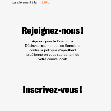
MANDATS
…
parallèlement à la
D’ARRÊT
DE
LA
CPI
:
Rejoignez-nous !
PAS
DE
TRIBUNE
Agissez pour le Boycott, le
AUX
Désinvestissement et les Sanctions
CRIMINEL·LES
contre la politique d'apartheid
DE
israélienne en vous raprochant de
GUERRE
votre comité local!
ISRAÉLIEN·NES
PRÉSUMÉ·ES
DANS
LES
MILIEUX
UNIVERSITAIRES
OU
Inscrivez-vous !
CULTURELS