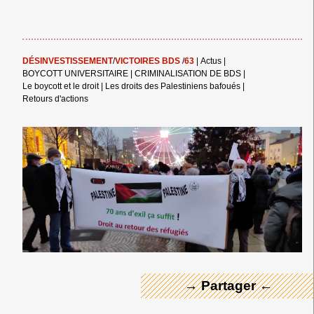
DÉSINVESTISSEMENT
/
VICTOIRES BDS
/
63
|
Actus
|
BOYCOTT UNIVERSITAIRE
|
CRIMINALISATION DE BDS
|
Le boycott et le droit
|
Les droits des Palestiniens bafoués
|
Retours d'actions
← Merci ! →
→ Partager ←