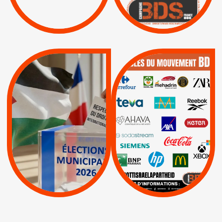
Boycott militaire
/
APPELS
SANCTIONS
Lettres d'interpellation
|
|
Actus
Pétitions
QUE BOYCOTTER ?
MUNICIPALES 2026 :
/
JE VOTE POUR LE
BOYCOTT
DÉSINVESTISSEME
RESPECT DU DROIT
|
|
|
Actus
Ahava
INTERNATIONAL EN
|
|
|
AXA
BNP
CAF
PALESTINE
|
|
Carrefour
HP
|
Keter
|
|
APPELS
Actus
|
Livres et brochures
Espaces Sans
Apartheid
|
|
Mehadrin
PUMA
|
Lettres d'interpellation
|
Sodastream
|
Pétitions
Visuels, tracts,
affiches,...