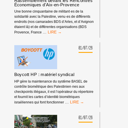
Rassemblement devant les Rencontres
DES
Économiques d’Aix-en-Provence
COMPÉTITIONS
INTERNATIONALES
Une bonne cinquantaine de militant·es de la
!
solidarité avec la Palestine, venu·es de différents
endroits (nos camarades BDS d’Arles, et d’Avignon
étaient là) et de différentes organisations (BDS
RASSEMBLEMENT
…
Provence, France
DEVANT
LES
RENCONTRES
01/07/26
ÉCONOMIQUES
D’AIX-
EN-
PROVENCE
Boycott HP : matériel syndical
HP gère la maintenance du système BASEL de
contrôle biométrique des Palestinien·nes aux
checkpoints illégaux, il est l’opérateur du répertoire
et fournit les cartes d’identité biométriques
BOYCOTT
…
israéliennes qui font fonctionner
HP
:
MATÉRIEL
01/07/26
SYNDICAL