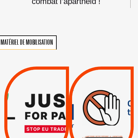
combat l’apartheid !
MATÉRIEL DE MOBILISATION
VIOLATIONS DES
TREIZIÈME APPEL.
DROITS DE L’HOMME
RESPECT DU DROIT
PAR ISRAËL :
INTERNATIONAL ?
EXIGEONS LA
TRUMP, MACRON :
SUSPENSION
MÊME COMBAT
TOTALE DE
L’ACCORD
|
|
Actus
D’ASSOCIATION UE-
BOYCOTT DES
ENTREPRISES
ISRAËL
|
|