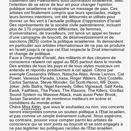
traitement des Palestiniens sous domination israélienne, avec
l’intention de se servir de leur art pour changer l’opinion
publique israélienne et répandre un message de paix. Ces
artistes ont finalement compris que leurs spectacles, malgré
leurs bonnes intentions, ont été détournés et utilisés pour
donner un feu vert à l’actuelle politique d’oppression d’Israël.
Des représentants de la société civile palestinienne, incluant
plus de 170 organisations différentes, de femmes,
d’universitaires, de travailleurs, ont lancé un appel en faveur
d’une campagne de boycott, de désinvestissement et de
sanctions (BDS) contre la politique israélienne. Ils demandent
en particulier aux artistes internationaux de ne pas se produire
en Israël jusqu’à ce que cet Etat respecte le Droit international
et change de politique.
Face à l’impunité d’Israël, des militants et des citoyens de
conscience relaient cet appel au BDS partout dans le monde.
Des artistes de tous les pays et de tous styles musicaux ont
entendu et répondu positivement à cet appel. Citons par
exemple Cassandra Wilson, Natacha Atlas, Annie Lennox, Cat
Power, Vanessa Paradis, Lhasa, Roger Waters, Elvis Costello,
Carlos Santana, Stevie Wonder, Gil Scott-Heron, MF Doom,
Joker, Jello Biafra, Nigel Kennedy, Gilles Vigneault, Salif Keita,
Ewok, Faithless, The Pixies, The Klaxons, The Killers, Gorillaz
Sound System ou Massive Attack, mais aussi Peter Brook,
Susan Sarandon et de nombreux metteurs en scène et
comédiens du monde entier.
Chère
Miss Kittin
, que vous le souhaitiez ou non, vos concerts
seront interprétés comme un soutien politique à l’Etat israélien,
et pas comme un simple événement culturel. Nous espérons,
au contraire, pouvoir vous compter parmi les artistes de
conscience qui se sont joints au boycott et se sont engagés à
ne pas légitimer les politiques racistes de l’Etat israélien.