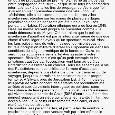
un outil de propagande de premier plan et ne distingue pas
entre propagande et culture», et qui utilise tous les spectacles
internationaux à de telles fins de propagande. Alors que Tel
Aviv est souvent présentée comme une ville «cool» et
«éclairée», elle s’est, comme beaucoup d’autres villes
israéliennes, étendue sur les ruines de plusieurs villages
palestiniens dont les habitants ont été tués ou expulsés
pendant la Nakba, l’épuration ethnique qui a eu lieu en 1948.
Israël va même souvent jusqu’à se présenter comme « la
seule démocratie du Moyen-Orient», alors que la politique
israélienne d’apartheid est partie intégrante même de quelque
chose d’aussi léger et joyeux qu’un spectacle musical. Ainsi,
les fans palestiniens de votre musique, qui vivent sous la
brutale occupation militaire d’Israël en Cisjordanie ou dans les
conditions du siège hermétique de la bande de Gaza, ne
seront pas autorisés à venir à Tel Aviv assister à votre
spectacle. Bien sûr, ceci n’est qu’un petit exemple et les
privations causées par l’occupation vont bien au-delà de
l’interdiction d’assister à un concert. Tous les aspects de la vie
des Palestiniens sont contrôlés par l’armée d’occupation
israélienne, depuis la possibilité d’étudier, de travailler ou de
voyager, jusqu’aux permis de construction sur leur propre
territoire. À Silwan, près de Jérusalem Est, à 45 minutes du
lieu prévu de votre concert, des enfants ont récemment été
arrêtés et subi de violents interrogatoires policiers, sans
l’assistance de leurs parents ou d’un avocat. Les Palestiniens
qui vivent dans la bande de Gaza (56% d’entre eux étant des
jeunes) supportent un siège qui affecte leur santé, limitant leur
accès à l’eau, aux soins et traitements médicaux, et aux
matériaux de construction.
De nombreuses personnalités, et parmi elles de nombreux
musiciens et artistes, sont venues voir par elles-mêmes le