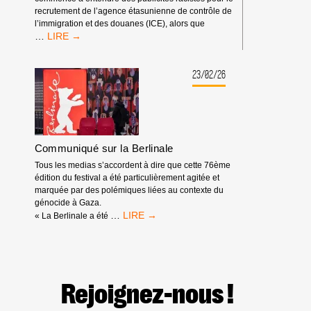
recrutement de l’agence étasunienne de contrôle de
l’immigration et des douanes (ICE), alors que
SPOTIFY
…
EST
DÉMASQUÉ
:
23/02/26
IL
TIRE
PROFIT
DE
L’APARTHEID,
Communiqué sur la Berlinale
DU
GÉNOCIDE
Tous les medias s’accordent à dire que cette 76ème
ET
édition du festival a été particulièrement agitée et
DES
marquée par des polémiques liées au contexte du
EXPULSIONS
génocide à Gaza.
RACISTES
COMMUNIQUÉ
…
« La Berlinale a été
SUR
LA
BERLINALE
Rejoignez-nous !