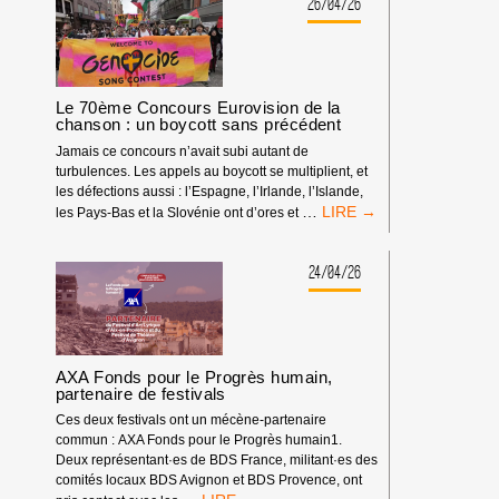
DE
26/04/26
L’ÉTAT
D’APARTHEID
GÉNOCIDAIRE
À
LA
Le 70ème Concours Eurovision de la
TV
chanson : un boycott sans précédent
POUR
Jamais ce concours n’avait subi autant de
LE
turbulences. Les appels au boycott se multiplient, et
CONCOURS
les défections aussi : l’Espagne, l’Irlande, l’Islande,
EUROVISION
LE
…
les Pays-Bas et la Slovénie ont d’ores et
DE
70ÈME
LA
CONCOURS
CHANSON
EUROVISION
24/04/26
2026
DE
!
LA
CHANSON
:
UN
AXA Fonds pour le Progrès humain,
BOYCOTT
partenaire de festivals
SANS
Ces deux festivals ont un mécène-partenaire
PRÉCÉDENT
commun : AXA Fonds pour le Progrès humain1.
Deux représentant·es de BDS France, militant·es des
comités locaux BDS Avignon et BDS Provence, ont