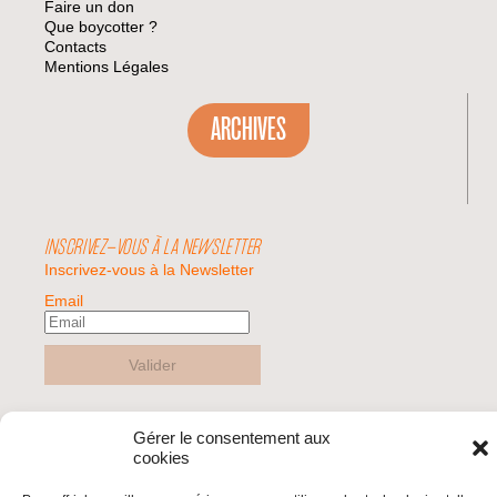
Faire un don
Que boycotter ?
Contacts
Mentions Légales
ARCHIVES
INSCRIVEZ-VOUS À LA NEWSLETTER
Inscrivez-vous à la Newsletter
Email
Valider
Gérer le consentement aux
© 2026 | BDS France | Boycott Désinvestissement Sanctions, la réponse
cookies
citoyenne et non-violente à l'impunité d'Israël |