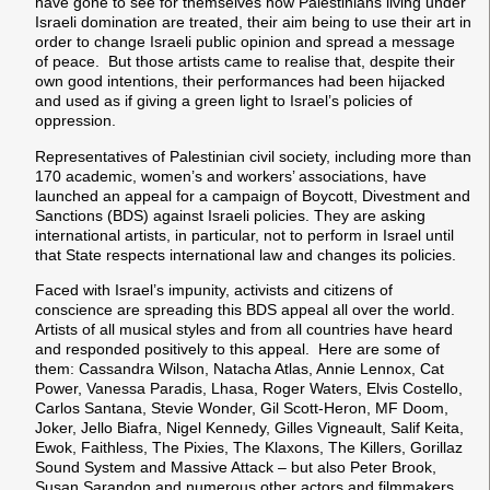
have gone to see for themselves how Palestinians living under
Israeli domination are treated, their aim being to use their art in
order to change Israeli public opinion and spread a message
of peace. But those artists came to realise that, despite their
own good intentions, their performances had been hijacked
and used as if giving a green light to Israel’s policies of
oppression.
Representatives of Palestinian civil society, including more than
170 academic, women’s and workers’ associations, have
launched an appeal for a campaign of Boycott, Divestment and
Sanctions (BDS) against Israeli policies. They are asking
international artists, in particular, not to perform in Israel until
that State respects international law and changes its policies.
Faced with Israel’s impunity, activists and citizens of
conscience are spreading this BDS appeal all over the world.
Artists of all musical styles and from all countries have heard
and responded positively to this appeal. Here are some of
them: Cassandra Wilson, Natacha Atlas, Annie Lennox, Cat
Power, Vanessa Paradis, Lhasa, Roger Waters, Elvis Costello,
Carlos Santana, Stevie Wonder, Gil Scott-Heron, MF Doom,
Joker, Jello Biafra, Nigel Kennedy, Gilles Vigneault, Salif Keita,
Ewok, Faithless, The Pixies, The Klaxons, The Killers, Gorillaz
Sound System and Massive Attack – but also Peter Brook,
Susan Sarandon and numerous other actors and filmmakers