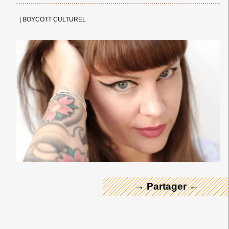
|
BOYCOTT CULTUREL
← Merci ! →
→ Partager ←