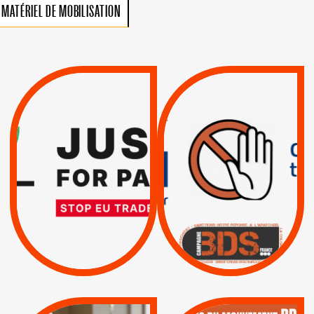
MATÉRIEL DE MOBILISATION
VIOLATIONS DES
TREIZIÈME APPEL.
DROITS DE L’HOMME
RESPECT DU DROIT
PAR ISRAËL :
INTERNATIONAL ?
EXIGEONS LA
TRUMP, MACRON :
SUSPENSION
MÊME COMBAT
TOTALE DE
L’ACCORD
|
|
Actus
D’ASSOCIATION UE-
BOYCOTT DES
ENTREPRISES
ISRAËL
|
|
Boycott militaire
/
APPELS
SANCTIONS
Lettres d'interpellation
|
|
Actus
Pétitions