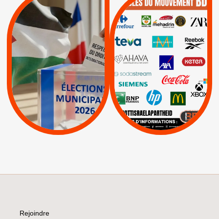
QUE BOYCOTTER ?
MUNICIPALES 2026 :
/
JE VOTE POUR LE
BOYCOTT
DÉSINVESTISSEME
RESPECT DU DROIT
|
|
|
Actus
Ahava
INTERNATIONAL EN
|
|
|
AXA
BNP
CAF
PALESTINE
|
|
Carrefour
HP
|
Keter
|
|
APPELS
Actus
|
Livres et brochures
Espaces Sans
Apartheid
|
|
Mehadrin
PUMA
|
Lettres d'interpellation
|
Sodastream
|
Pétitions
Visuels, tracts,
affiches,...
Rejoindre