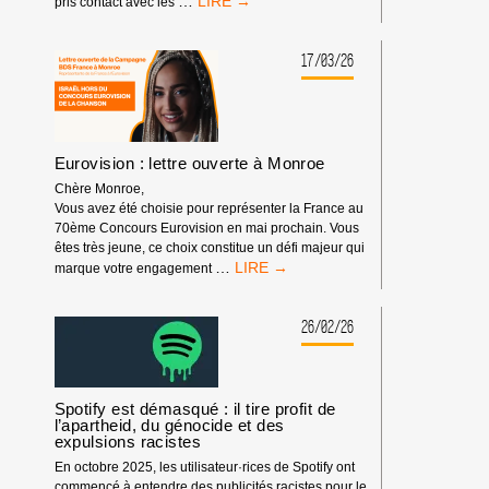
AXA
…
pris contact avec les
FONDS
POUR
LE
17/03/26
PROGRÈS
HUMAIN,
PARTENAIRE
DE
FESTIVALS
Eurovision : lettre ouverte à Monroe
Chère Monroe,
Vous avez été choisie pour représenter la France au
70ème Concours Eurovision en mai prochain. Vous
êtes très jeune, ce choix constitue un défi majeur qui
EUROVISION
…
marque votre engagement
:
LETTRE
OUVERTE
26/02/26
À
MONROE
Spotify est démasqué : il tire profit de
l’apartheid, du génocide et des
expulsions racistes
En octobre 2025, les utilisateur·rices de Spotify ont
commencé à entendre des publicités racistes pour le