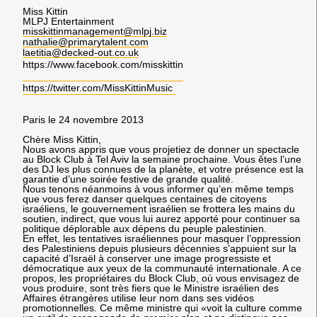
Miss Kittin
MLPJ Entertainment
misskittinmanagement@mlpj.biz
nathalie@primarytalent.com
laetitia@decked-out.co.uk
https://www.facebook.com/misskittin
https://twitter.com/MissKittinMusic
Paris le 24 novembre 2013
Chère Miss Kittin,
Nous avons appris que vous projetiez de donner un spectacle
au Block Club à Tel Aviv la semaine prochaine. Vous êtes l’une
des DJ les plus connues de la planète, et votre présence est la
garantie d’une soirée festive de grande qualité.
Nous tenons néanmoins à vous informer qu’en même temps
que vous ferez danser quelques centaines de citoyens
israéliens, le gouvernement israélien se frottera les mains du
soutien, indirect, que vous lui aurez apporté pour continuer sa
politique déplorable aux dépens du peuple palestinien.
En effet, les tentatives israéliennes pour masquer l’oppression
des Palestiniens depuis plusieurs décennies s’appuient sur la
capacité d’Israël à conserver une image progressiste et
démocratique aux yeux de la communauté internationale. A ce
propos, les propriétaires du Block Club, où vous envisagez de
vous produire, sont très fiers que le Ministre israélien des
Affaires étrangères utilise leur nom dans ses vidéos
promotionnelles. Ce même ministre qui «voit la culture comme