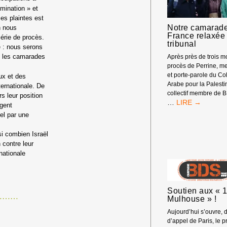
imination » et
 ces plaintes est
Notre camarad
n nous
France relaxée 
érie de procès.
tribunal
e : nous serons
e les camarades
Après près de trois mo
procès de Perrine, m
et porte-parole du Col
ux et des
Arabe pour la Palest
ernationale. De
collectif membre de 
s leur position
NOTRE
…
agent
CAMARADE
el par une
DE
BDS
si combien Israël
FRANCE
 contre leur
RELAXÉE
nationale
PAR
LE
TRIBUNAL
Soutien aux « 
…………
Mulhouse » !
Aujourd’hui s’ouvre, 
d’appel de Paris, le p