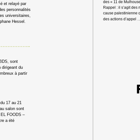
des « 11 de Mulhouse
é et relayé par
Rappel : il s’agit des 
des personnalités
cause palestinienne 
es universitaires,
des actions d’appel
éphane Hessel.
………………..
 BDS, sont
 dirigeant du
mbreux à partir
 du 17 au 21
 au salon sont
TH EL FOODS –
e a été