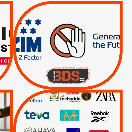
TREIZIÈME APPEL.
RESPECT DU DROIT
INTERNATIONAL ?
TRUMP, MACRON :
MÊME COMBAT
|
|
Actus
BOYCOTT DES
ENTREPRISES
|
|
Boycott militaire
Lettres d'interpellation
QUE BOYCOTTER ?
/
BOYCOTT
DÉSINVESTISSEMENT
|
|
|
Actus
Ahava
|
|
|
AXA
BNP
CAF
|
|
Carrefour
HP