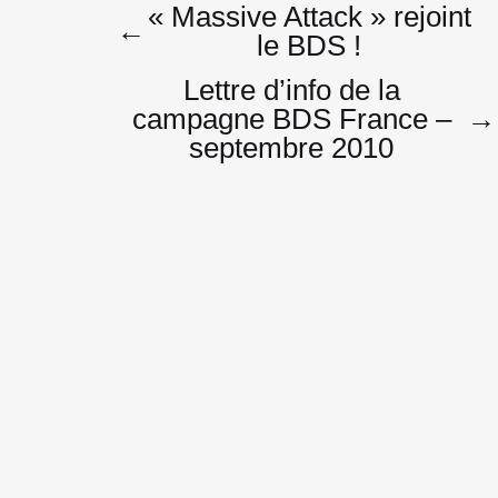
Navigatio
« Massive Attack » rejoint
←
le BDS !
Lettre d’info de la
de
campagne BDS France –
→
septembre 2010
l’article