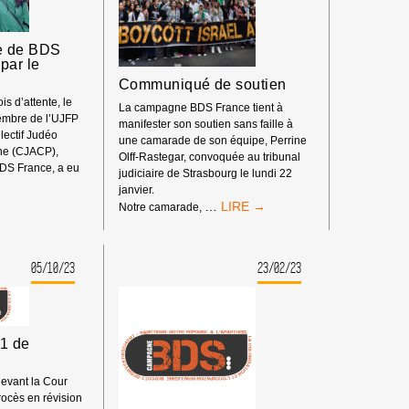
AVEC
L’APARTHEID
ET
e de BDS
LE
par le
GÉNOCIDE
Communiqué de soutien
ISRAÉLIENS
is d’attente, le
La campagne BDS France tient à
CONTRE
embre de l’UJFP
manifester son soutien sans faille à
LES
lectif Judéo
une camarade de son équipe, Perrine
PALESTINIEN·NES.
ine (CJACP),
Olff-Rastegar, convoquée au tribunal
BDS France, a eu
judiciaire de Strasbourg le lundi 22
janvier.
COMMUNIQUÉ
…
Notre camarade,
DE
SOUTIEN
05/10/23
23/02/23
11 de
devant la Cour
rocès en révision