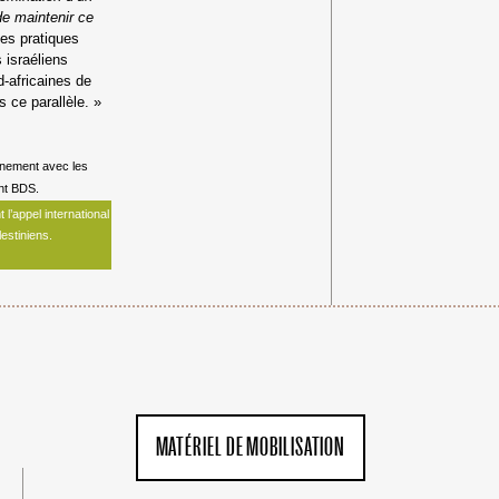
 de maintenir ce
les pratiques
s israéliens
d-africaines de
 ce parallèle.
»
nnement avec les
nt BDS.
’appel international
estiniens.
MATÉRIEL DE MOBILISATION