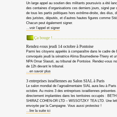
Un large appel au soutien des militants poursuivis a été lanc
des centaines d’organisations ces derniers jours, signé par 
de tous les partis politiques hors extrême-droite, des élus, d
des juristes, députés, et d’autres hautes figures comme St
Chacun peut également signer.
…voir l’appel et signer
Ça bouge !………………………………………
Rendez-vous jeudi 14 octobre à Pontoise
Parmi les citoyens appelés à comparaître dans le cadre de
convoqués jeudi la sénatrice Alima Boumediene-Thiery et un
NPA Omar Slaouti, au tribunal de Pontoise. Rendez-vous no
de 12h devant le tribunal.
…en savoir plus
3 entreprises israéliennes au Salon SIAL à Paris
Le salon mondial de l’agroalimentaire SIAL aura lieu à Paris
octobre. Au moins 3 des entreprises israéliennes présentes
directement implantées dans les territoires occupés : BE
SHIRAZ COHEN-OR LTD – WISSOTZKY TEA LTD. Une lettr
envoyée par la Campagne. Vous aussi protestez !
…lire la suite ici