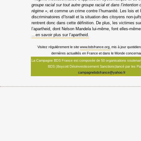
groupe racial sur tout autre groupe racial et dans l’intention
régime »
, et comme un crime contre l’humanité. Les lois et 
discriminatoires d’Israël et la situation des citoyens non-juif
rentrent donc dans cette définition. De plus, les victimes su
l’apartheid, dont Nelson Mandela lui-même, font elles-mêmes
…en savoir plus sur l’apartheid.
Visitez régulièrement le site
www.bdsfrance.org,
mis à jour quotidie
dernières actualités en France et dans le Monde concerna
La Campagne BDS France est composée de 50 organisations soutenant l
BDS (Boycott Désinvestissement Sanctions)lancé par les Pal
campagnebdsfrance@yahoo.fr