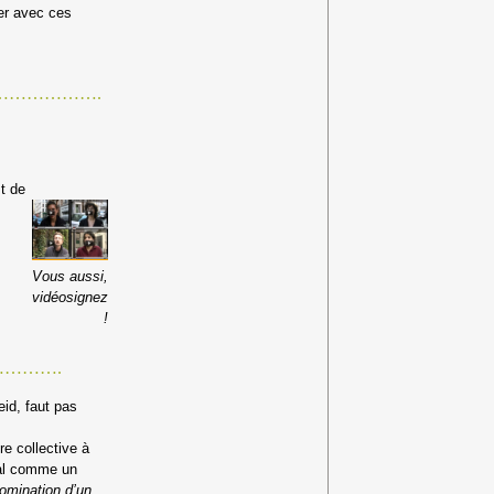
ser avec ces
………………….
t de
s
Vous aussi,
vidéosignez
!
…………….
eid, faut pas
re collective à
onal comme un
domination d’un