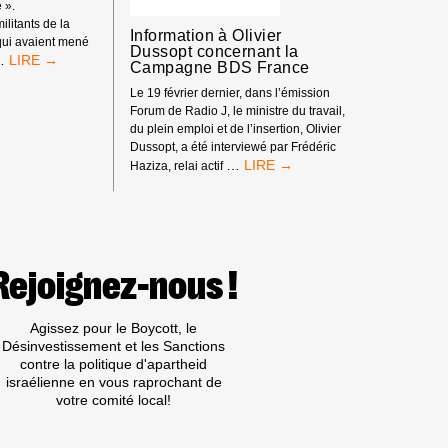
 ».
militants de la
Information à Olivier
qui avaient mené
Dussopt concernant la
SOUTIEN
…
Campagne BDS France
AUX
« 11
Le 19 février dernier, dans l’émission
DE
Forum de Radio J, le ministre du travail,
MULHOUSE »
du plein emploi et de l’insertion, Olivier
!
Dussopt, a été interviewé par Frédéric
<STRONG>INFORMATION
…
Haziza, relai actif
À
OLIVIER
DUSSOPT
CONCERNANT
LA
CAMPAGNE
Rejoignez-nous !
BDS
FRANCE</STRONG>
Agissez pour le Boycott, le
Désinvestissement et les Sanctions
contre la politique d'apartheid
israélienne en vous raprochant de
votre comité local!