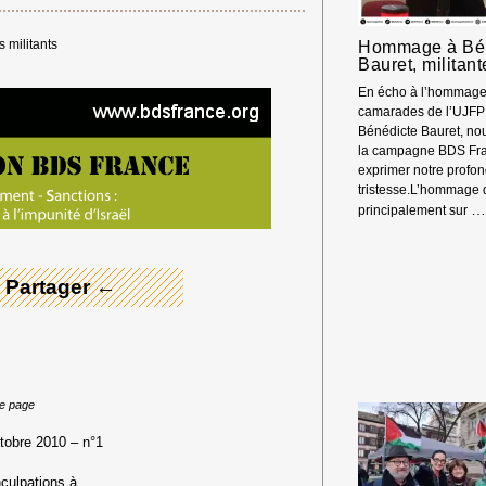
 militants
Hommage à Bé
Bauret, militan
En écho à l’hommage
camarades de l’UJFP 
Bénédicte Bauret, nou
la campagne BDS Fra
exprimer notre profo
 Merci ! →
tristesse.L’hommage 
principalement sur
 Partager ←
te page
 2010 – n°1
culpations à