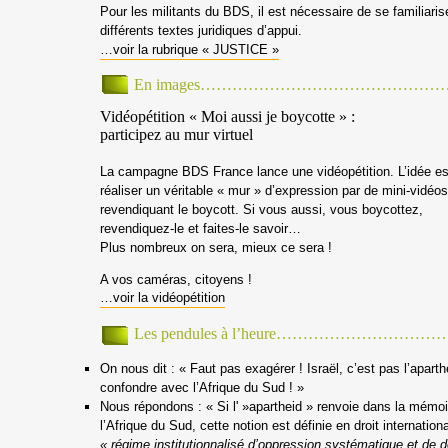
Pour les militants du BDS, il est nécessaire de se familiari
différents textes juridiques d’appui.
…voir la rubrique « JUSTICE »
En images……………………………………
Vidéopétition « Moi aussi je boycotte » :
participez au mur virtuel
La campagne BDS France lance une vidéopétition. L’idée es
réaliser un véritable « mur » d’expression par de mini-vidéo
revendiquant le boycott. Si vous aussi, vous boycottez,
revendiquez-le et faites-le savoir…
Plus nombreux on sera, mieux ce sera !
A vos caméras, citoyens !
…voir la vidéopétition
Les pendules à l’heure………………………
On nous dit :
« Faut pas exagérer ! Israël, c’est pas l’aparth
confondre avec l’Afrique du Sud ! »
Nous répondons :
« Si l' »apartheid » renvoie dans la mémoi
l’Afrique du Sud, cette notion est définie en droit internati
« régime institutionnalisé d’oppression systématique et de 