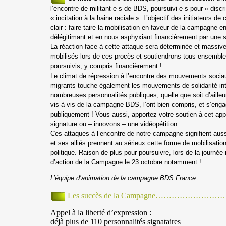
l’encontre de militant-e-s de BDS, poursuivi-e-s pour « discr
« incitation à la haine raciale ». L’objectif des initiateurs de
clair : faire taire la mobilisation en faveur de la campagne e
délégitimant et en nous asphyxiant financièrement par une s
La réaction face à cette attaque sera déterminée et massiv
mobilisés lors de ces procès et soutiendrons tous ensembl
poursuivis,
y compris financièrement
!
Le climat de répression à l’encontre des mouvements socia
migrants touche également les mouvements de solidarité int
nombreuses personnalités publiques, quelle que soit d’ailleur
vis-à-vis de la campagne BDS, l’ont bien compris, et s’eng
publiquement ! Vous aussi, apportez votre soutien à cet app
signature ou – innovons – une vidéopétition.
Ces attaques à l’encontre de notre campagne signifient aus
et ses alliés prennent au sérieux cette forme de mobilisation
politique. Raison de plus pour poursuivre, lors de la
journée 
d’action de la Campagne le 23 octobre
notamment !
L’équipe d’animation de la campagne BDS France
Les succès de la Campagne…………………
Appel à la liberté d’expression :
déjà plus de 110 personnalités signataires