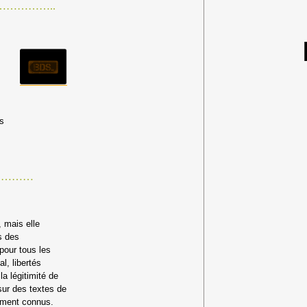
………………..
is
…………
 mais elle
s des
 pour tous les
l, libertés
a légitimité de
sur des textes de
lement connus.