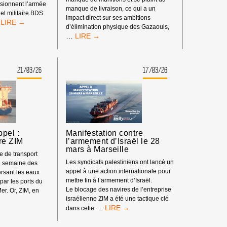
isionnent l’armée
manque de livraison, ce qui a un
el militaire.BDS
impact direct sur ses ambitions
RETOURS
d’élimination physique des Gazaouis,
DE
LE
…
LA
BLOCAGE
MANIFESTATION
DES
À
TRANSFERTS
MARSEILLE
21/03/26
17/03/26
D’ARMES
CONTRE
EST
L’ARMEMENT
UN
D’ISRAËL
MOYEN
PACIFIQUE
POUR
AFFAIBLIR
pel :
Manifestation contre
LE
re ZIM
l’armement d’Israël le 28
GÉNOCIDE
mars à Marseille
se de transport
Les syndicats palestiniens ont lancé un
e semaine des
appel à une action internationale pour
ersant les eaux
mettre fin à l’armement d’Israël.
par les ports du
Le blocage des navires de l’entreprise
er. Or, ZIM, en
israélienne ZIM a été une tactique clé
MANIFESTATION
…
dans cette
CONTRE
L’ARMEMENT