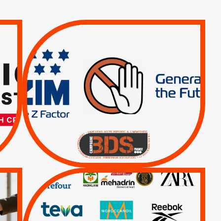
TREIZIÈME APPEL.
RESPECT DU DROIT
INTERNATIONAL ?
TRUMP, MACRON :
MÊME COMBAT
|
|
Actus
BOYCOTT DES
ENTREPRISES
|
|
Boycott militaire
Lettres d'interpellation
QUE BOYCOTTER ?
/
BOYCOTT
DÉSINVESTISSEMENT
|
|
|
Actus
Ahava