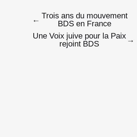
Navigatio
Trois ans du mouvement
←
BDS en France
Une Voix juive pour la Paix
de
→
rejoint BDS
l’article