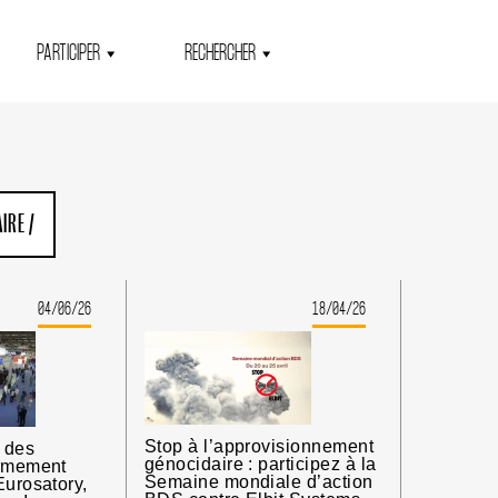
PARTICIPER
RECHERCHER
AIRE
/
04/06/26
18/04/26
Stop à l’approvisionnement
n des
génocidaire : participez à la
armement
Semaine mondiale d’action
Eurosatory,