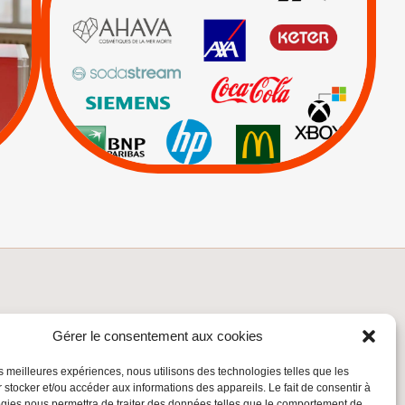
|
|
|
AXA
BNP
CAF
|
|
Carrefour
HP
|
Keter
|
Livres et brochures
|
|
Mehadrin
PUMA
|
Sodastream
Visuels, tracts,
affiches,...
INSCRIVEZ-VOUS À LA NEWSLETTER
Gérer le consentement aux cookies
Inscrivez-vous à la Newsletter
les meilleures expériences, nous utilisons des technologies telles que les
Email
 stocker et/ou accéder aux informations des appareils. Le fait de consentir à
gies nous permettra de traiter des données telles que le comportement de