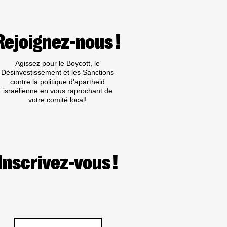
D’ISRAËL
LE
28
MARS
Rejoignez-nous !
À
MARSEILLE
Agissez pour le Boycott, le
Désinvestissement et les Sanctions
contre la politique d'apartheid
israélienne en vous raprochant de
votre comité local!
Inscrivez-vous !