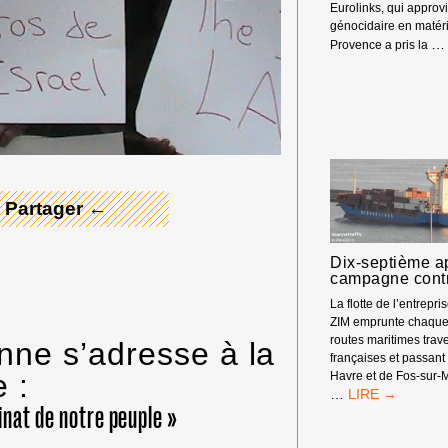
Eurolinks, qui approv
génocidaire en matéri
…
Provence a pris la
 Merci ! →
 Partager ←
Dix-septième ap
campagne cont
La flotte de l’entrepri
ZIM emprunte chaqu
routes maritimes trav
nne s’adresse à la
françaises et passant 
 :
Havre et de Fos-sur-M
DIX-
…
SEPTIÈME
inat de notre peuple »
APPEL
: