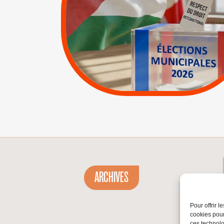
INTERNATIONAL EN
PALESTINE
|
|
APPELS
Actus
Espaces Sans
Apartheid
|
Lettres d'interpellation
|
Pétitions
ARCHIVES
Pour offrir 
cookies pour
ces technolo