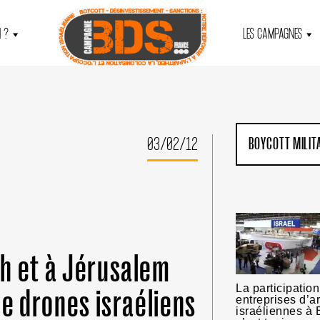
 ?
LES CAMPAGNES
03/02/12
BOYCOTT MILIT
h et à Jérusalem
La participatio
de drones israéliens
entreprises d’
israéliennes à 