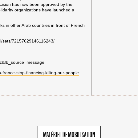
decision has now been approved by the
lidarity organizations have launched a
ks in other Arab countries in front of French
all/sets/72157629146116243/
lz&fb_source=message
-france-stop-financing-killing-our-people
MATÉRIEL DE MOBILISATION