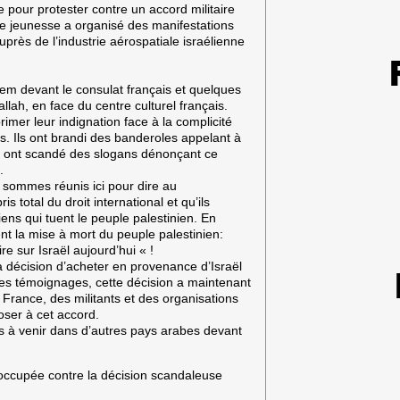
e pour protester contre un accord militaire
CAMPAGNE
 de jeunesse a organisé des manifestations
CONTRE
près de l’industrie aérospatiale israélienne
ZIM
m devant le consulat français et quelques
lah, en face du centre culturel français.
primer leur indignation face à la complicité
ns. Ils ont brandi des banderoles appelant à
Ils ont scandé des slogans dénonçant ce
.
 sommes réunis ici pour dire au
total du droit international et qu’ils
ens qui tuent le peuple palestinien. En
ent la mise à mort du peuple palestinien:
e sur Israël aujourd’hui « !
 la décision d’acheter en provenance d’Israël
les témoignages, cette décision a maintenant
France, des militants et des organisations
oser à cet accord.
s à venir dans d’autres pays arabes devant
 occupée contre la décision scandaleuse