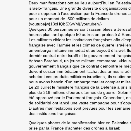
Deux manifestations ont eu lieu aujourd’hui en Palestin
israélo-français. Une grande diversité d’organisations
pour s’opposer à l’acquisition par la Francede drones au
pour un montant de 500 millions de dollars.
{youtubejw}13xHQbSXvVM{/youtubejw}
Quelques 30 personnes se sont rassemblées à Jérusale
heures plus tard quelque 50 autres ont protesté à Ramal
Les militants ciblent les institutions françaises afin d’ex
française avec l’armée et les crimes de guerre israélie
un embargo militaire immédiat et au boycott d’Israël. 
dernièr contrat entre Israël et le gouvernement français
Aghsan Barghouti, un jeune militant, commente: «Nous
gouvernement français que ce contrat démontre le mépris 
doivent cesser immédiatement l’achat des armes israéli
achetant ces produits militaires israéliens, ils soutienn
nous avons besoin d’un embargo total et complet militair
Le 20 Juillet le ministère français de la Défense a pris
plus de 318 millions d’euros d’armes de guerre. Selon 
été approuvé par le Parlement français. Cependant, en 
de solidarité ont lancé une vaste campagne pour s’opp
D’autres manifestations sont prévues pour les semaine
des institutions françaises.
Quelques photos de la manifestation hier en Palestine
prise par la France d’acheter des drônes à Israel: