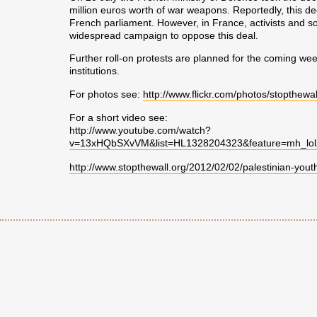
million euros worth of war weapons. Reportedly, this 
French parliament. However, in France, activists and so
widespread campaign to oppose this deal.
Further roll-on protests are planned for the coming wee
institutions.
For photos see:
http://www.flickr.com/photos/stopthew
For a short video see:
http://www.youtube.com/watch?
v=13xHQbSXvVM&list=HL1328204323&feature=mh_lo
http://www.stopthewall.org/2012/02/02/palestinian-youth