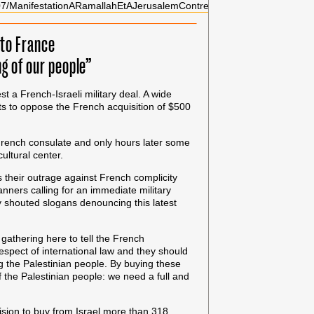
7/ManifestationARamallahEtAJerusalemContreLAchatFrancaisDeDrone
 to France
ng of our people”
t a French-Israeli military deal. A wide
ts to oppose the French acquisition of $500
French consulate and only hours later some
ultural center.
ss their outrage against French complicity
banners calling for an immediate military
y shouted slogans denouncing this latest
gathering here to tell the French
espect of international law and they should
ng the Palestinian people. By buying these
of the Palestinian people: we need a full and
ision to buy from Israel more than 318