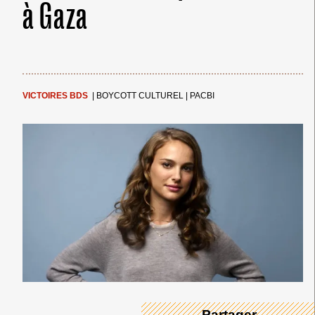
à Gaza
VICTOIRES BDS
|
BOYCOTT CULTUREL
|
PACBI
← Merci ! →
→ Partager ←