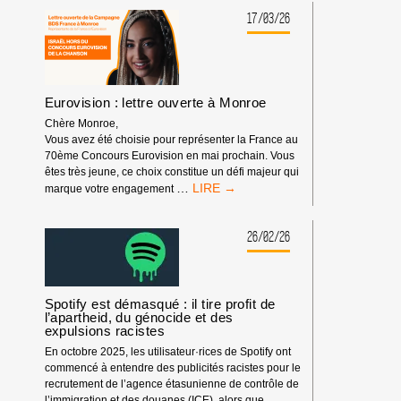
POUR
LE
17/03/26
PROGRÈS
HUMAIN,
PARTENAIRE
DE
FESTIVALS
Eurovision : lettre ouverte à Monroe
Chère Monroe,
Vous avez été choisie pour représenter la France au
70ème Concours Eurovision en mai prochain. Vous
êtes très jeune, ce choix constitue un défi majeur qui
EUROVISION
…
marque votre engagement
:
LETTRE
OUVERTE
26/02/26
À
MONROE
Spotify est démasqué : il tire profit de
l’apartheid, du génocide et des
expulsions racistes
En octobre 2025, les utilisateur·rices de Spotify ont
commencé à entendre des publicités racistes pour le
recrutement de l’agence étasunienne de contrôle de
l’immigration et des douanes (ICE), alors que