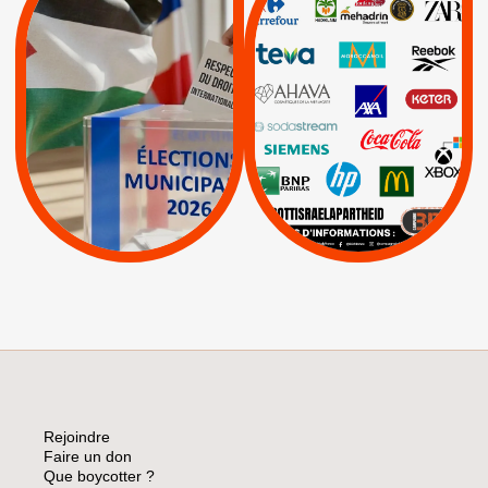
/
JE VOTE POUR LE
BOYCOTT
DÉSINVESTISSEME
RESPECT DU DROIT
|
|
|
Actus
Ahava
INTERNATIONAL EN
|
|
|
AXA
BNP
CAF
PALESTINE
|
|
Carrefour
HP
|
Keter
|
|
APPELS
Actus
|
Livres et brochures
Espaces Sans
Apartheid
|
|
Mehadrin
PUMA
|
Lettres d'interpellation
|
Sodastream
|
Pétitions
Visuels, tracts,
affiches,...
Rejoindre
Faire un don
Que boycotter ?