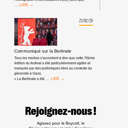
SPOTIFY
…
EST
DÉMASQUÉ
:
23/02/26
IL
TIRE
PROFIT
DE
L’APARTHEID,
Communiqué sur la Berlinale
DU
GÉNOCIDE
Tous les medias s’accordent à dire que cette 76ème
ET
édition du festival a été particulièrement agitée et
DES
marquée par des polémiques liées au contexte du
EXPULSIONS
génocide à Gaza.
RACISTES
COMMUNIQUÉ
…
« La Berlinale a été
SUR
LA
BERLINALE
Rejoignez-nous !
Agissez pour le Boycott, le