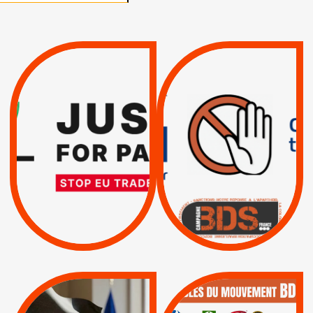
VIOLATIONS DES
TREIZIÈME APPEL.
DROITS DE L’HOMME
RESPECT DU DROIT
PAR ISRAËL :
INTERNATIONAL ?
EXIGEONS LA
TRUMP, MACRON :
SUSPENSION
MÊME COMBAT
TOTALE DE
L’ACCORD
|
|
Actus
D’ASSOCIATION UE-
BOYCOTT DES
ENTREPRISES
ISRAËL
|
|
Boycott militaire
/
APPELS
SANCTIONS
Lettres d'interpellation
|
|
Actus
Pétitions
QUE BOYCOTTER ?
MUNICIPALES 2026 :