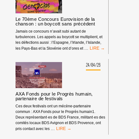
D’APARTHEID
GÉNOCIDAIRE
À
LA
Le 70ème Concours Eurovision de la
TV
chanson : un boycott sans précédent
POUR
Jamais ce concours n’avait subi autant de
LE
turbulences. Les appels au boycott se multiplient, et
CONCOURS
les défections aussi : l’Espagne, l’Irlande, l’Islande,
EUROVISION
LE
…
les Pays-Bas et la Slovénie ont d’ores et
DE
70ÈME
LA
CONCOURS
CHANSON
EUROVISION
24/04/26
2026
DE
!
LA
CHANSON
:
UN
AXA Fonds pour le Progrès humain,
BOYCOTT
partenaire de festivals
SANS
Ces deux festivals ont un mécène-partenaire
PRÉCÉDENT
commun : AXA Fonds pour le Progrès humain1.
Deux représentant·es de BDS France, militant·es des
comités locaux BDS Avignon et BDS Provence, ont
AXA
…
pris contact avec les
FONDS