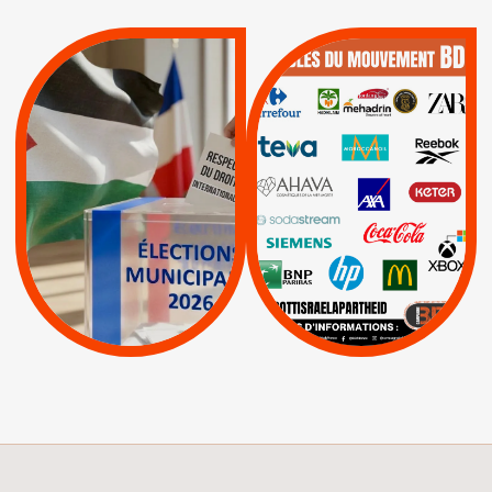
QUE BOYCOTTER ?
MUNICIPALES 2026 :
/
JE VOTE POUR LE
BOYCOTT
DÉSINVESTISSEME
RESPECT DU DROIT
|
|
|
Actus
Ahava
INTERNATIONAL EN
|
|
|
AXA
BNP
CAF
PALESTINE
|
|
Carrefour
HP
|
Keter
|
|
APPELS
Actus
|
Livres et brochures
Espaces Sans
Apartheid
|
|
Mehadrin
PUMA
|
Lettres d'interpellation
|
Sodastream
|
Pétitions
Visuels, tracts,
affiches,...