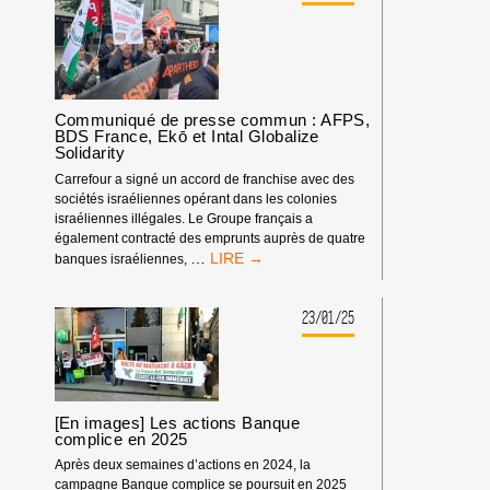
À
LA
FÊTE
DE
L’HUMANITÉ
2025
Communiqué de presse commun : AFPS,
BDS France, Ekō et Intal Globalize
Solidarity
Carrefour a signé un accord de franchise avec des
sociétés israéliennes opérant dans les colonies
israéliennes illégales. Le Groupe français a
également contracté des emprunts auprès de quatre
COMMUNIQUÉ
…
banques israéliennes,
DE
PRESSE
COMMUN
23/01/25
:
AFPS,
BDS
FRANCE,
EKŌ
[En images] Les actions Banque
ET
complice en 2025
INTAL
Après deux semaines d’actions en 2024, la
GLOBALIZE
campagne Banque complice se poursuit en 2025