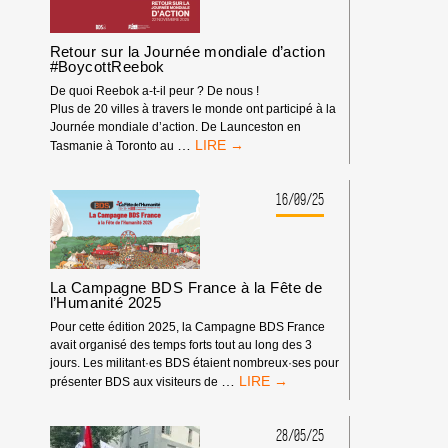
CONTRE
L’ARMEMENT
D’ISRAËL
Retour sur la Journée mondiale d’action
#BoycottReebok
De quoi Reebok a-t-il peur ? De nous !
Plus de 20 villes à travers le monde ont participé à la
Journée mondiale d’action. De Launceston en
RETOUR
…
Tasmanie à Toronto au
SUR
LA
JOURNÉE
16/09/25
MONDIALE
D’ACTION
#BOYCOTTREEBOK
La Campagne BDS France à la Fête de
l’Humanité 2025
Pour cette édition 2025, la Campagne BDS France
avait organisé des temps forts tout au long des 3
jours. Les militant·es BDS étaient nombreux·ses pour
LA
…
présenter BDS aux visiteurs de
CAMPAGNE
BDS
FRANCE
28/05/25