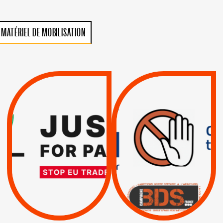
MATÉRIEL DE MOBILISATION
VIOLATIONS DES
TREIZIÈME APPEL.
DROITS DE L’HOMME
RESPECT DU DROIT
PAR ISRAËL :
INTERNATIONAL ?
EXIGEONS LA
TRUMP, MACRON :
SUSPENSION
MÊME COMBAT
TOTALE DE
L’ACCORD
|
|
Actus
D’ASSOCIATION UE-
BOYCOTT DES
ENTREPRISES
ISRAËL
|
|
Boycott militaire
/
APPELS
SANCTIONS
Lettres d'interpellation
|
|
Actus
Pétitions