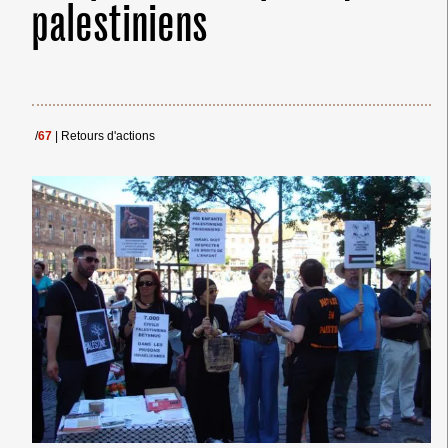
palestiniens
/
67
|
Retours d'actions
← Merci ! →