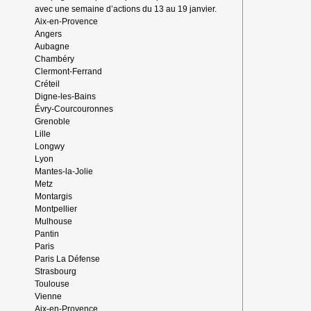
SOLIDARITY
avec une semaine d’actions du 13 au 19 janvier.
Aix-en-Provence
Angers
Aubagne
Chambéry
Clermont-Ferrand
Créteil
Digne-les-Bains
Évry-Courcouronnes
Grenoble
Lille
Longwy
Lyon
Mantes-la-Jolie
Metz
Montargis
Montpellier
Mulhouse
Pantin
Paris
Paris La Défense
Strasbourg
Toulouse
Vienne
Aix-en-Provence