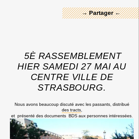
→ Partager ←
5È RASSEMBLEMENT
HIER
SAMEDI
27 MAI AU
CENTRE VILLE DE
STRASBOURG.
Nous avons beaucoup discuté avec les passants, distribué
des tracts
,
et présenté des documents BDS aux personnes intéressées.