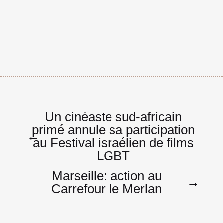
Navigation
Un cinéaste sud-africain
de
primé annule sa participation
l’article
←
au Festival israélien de films
LGBT
Marseille: action au
→
Carrefour le Merlan