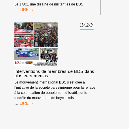
Le 17/01, une dizaine de militant·es de BDS
[EN
…
IMAGES]
LES
ACTIONS
15/12/24
BANQUE
COMPLICE
EN
2025
Interventions de membres de BDS dans
plusieurs médias
Le mouvement international BDS s’est créé à
l’initiative de la société palestinienne pour faire face
à la colonisation de peuplement d’Israël, sur le
modèle du mouvement de boycott mis en
INTERVENTIONS
…
DE
MEMBRES
DE
BDS
DANS