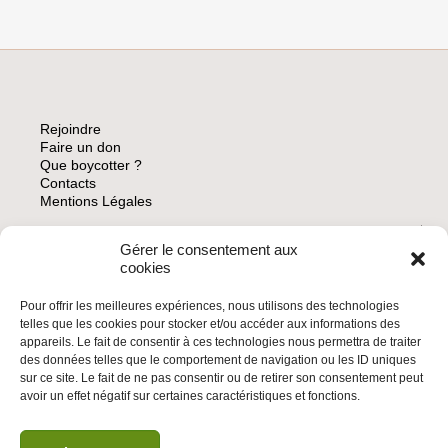
L’INITIATIVE
CITOYENNE
EUROPÉENNE
#STOPSETTLEMENTS
Rejoindre
Faire un don
Que boycotter ?
Contacts
Mentions Légales
Gérer le consentement aux
ARCHIVES
cookies
Pour offrir les meilleures expériences, nous utilisons des technologies
telles que les cookies pour stocker et/ou accéder aux informations des
appareils. Le fait de consentir à ces technologies nous permettra de traiter
des données telles que le comportement de navigation ou les ID uniques
INSCRIVEZ-VOUS À LA NEWSLETTER
sur ce site. Le fait de ne pas consentir ou de retirer son consentement peut
Inscrivez-vous à la Newsletter
avoir un effet négatif sur certaines caractéristiques et fonctions.
Email