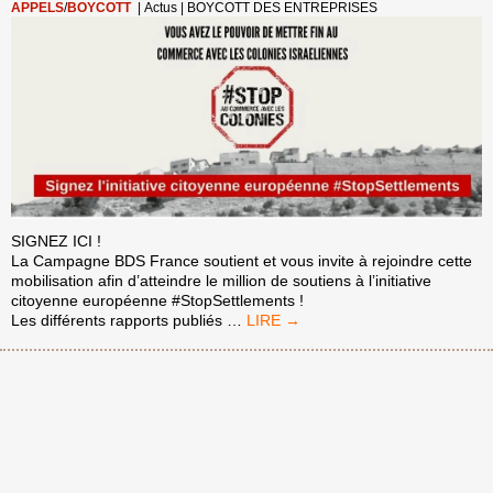
APPELS
/
BOYCOTT
|
Actus
|
BOYCOTT DES ENTREPRISES
SIGNEZ ICI !
La Campagne BDS France soutient et vous invite à rejoindre cette
mobilisation afin d’atteindre le million de soutiens à l’initiative
citoyenne européenne #StopSettlements !
POUR
Les différents rapports publiés
…
INTERDIRE
LE
COMMERCE
DES
PRODUITS
DES
COLONIES,
SIGNEZ