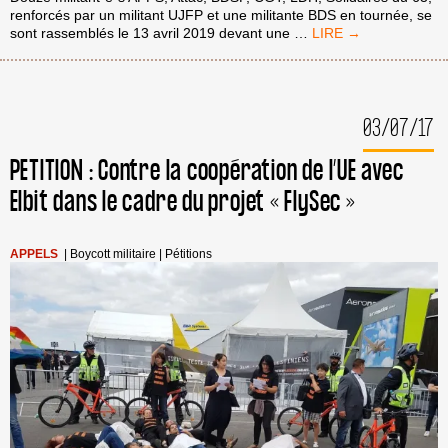
renforcés par un militant UJFP et une militante BDS en tournée, se
COALITION
sont rassemblés le 13 avril 2019 devant une
…
STOP
AXA
À
CLERMONT-
03/07/17
FERRAND
PETITION : Contre la coopération de l’UE avec
Elbit dans le cadre du projet « FlySec »
APPELS
|
Boycott militaire
|
Pétitions