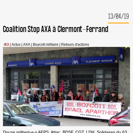
SA
PROTESTATION
13/04/19
CONTRE
UN
FABRICANT
Coalition Stop AXA à Clermont-Ferrand
D’ARMES
ISRAÉLIEN
/
63
|
Actus
|
AXA
|
Boycott militaire
|
Retours d'actions
Douze militant-e-s AFPS, Attac, BDSF, CGT, LDH, Solidaires du 63,