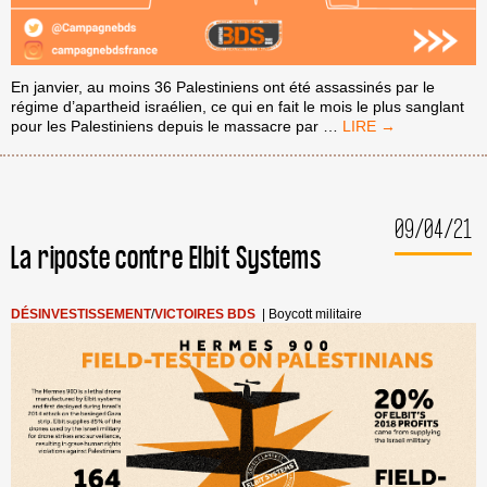
En janvier, au moins 36 Palestiniens ont été assassinés par le
régime d’apartheid israélien, ce qui en fait le mois le plus sanglant
#THEYOPPRESSWE
pour les Palestiniens depuis le massacre par
…
!
5
ACTIONS
DE
09/04/21
SOLIDARITÉ
POUR
La riposte contre Elbit Systems
AIDER
À
DÉMANTELER
DÉSINVESTISSEMENT
/
VICTOIRES BDS
|
Boycott militaire
L’APARTHEID
#ENDISRAELIAPART