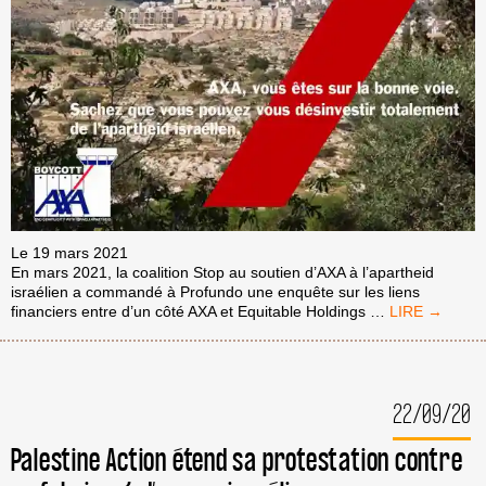
Le 19 mars 2021
En mars 2021, la coalition Stop au soutien d’AXA à l’apartheid
israélien a commandé à Profundo une enquête sur les liens
AXA
financiers entre d’un côté AXA et Equitable Holdings
…
CONTINUE
À
INVESTIR
DANS
22/09/20
L’APARTHEID
ISRAÉLIEN.
BOYCOTTON
Palestine Action étend sa protestation contre
AXA
DÈS