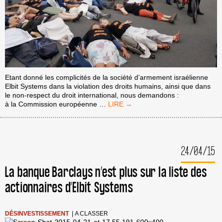
Etant donné les complicités de la société d’armement israélienne
Elbit Systems dans la violation des droits humains, ainsi que dans
le non‐respect du droit international, nous demandons :
PETITION
à la Commission européenne
…
:
CONTRE
LA
COOPÉRATION
24/04/15
DE
L’UE
AVEC
La banque Barclays n’est plus sur la liste des
ELBIT
actionnaires d’Elbit Systems
DANS
LE
CADRE
DU
DÉSINVESTISSEMENT
|
A CLASSER
PROJET