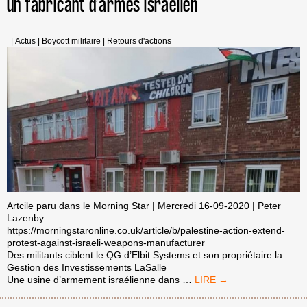
un fabricant d’armes israélien
MAINTENANT
!
|
Actus
|
Boycott militaire
|
Retours d'actions
Artcile paru dans le Morning Star | Mercredi 16-09-2020 | Peter
Lazenby
https://morningstaronline.co.uk/article/b/palestine-action-extend-
protest-against-israeli-weapons-manufacturer
Des militants ciblent le QG d’Elbit Systems et son propriétaire la
Gestion des Investissements LaSalle
PALESTINE
Une usine d’armement israélienne dans
…
ACTION
ÉTEND