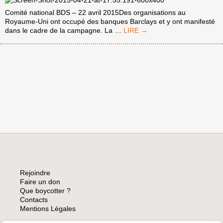
« FLYSEC »
Comité national BDS – 22 avril 2015Des organisations au
Royaume-Uni ont occupé des banques Barclays et y ont manifesté
LA
dans le cadre de la campagne. La
…
BANQUE
BARCLAYS
N’EST
PLUS
SUR
LA
LISTE
DES
ACTIONNAIRES
D’ELBIT
SYSTEMS
Rejoindre
Faire un don
Que boycotter ?
Contacts
Mentions Légales