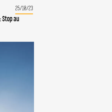
E
25/10/23
ESTION
MINISTE
: Stop au
PEL
S
MMES
LESTINIENNES