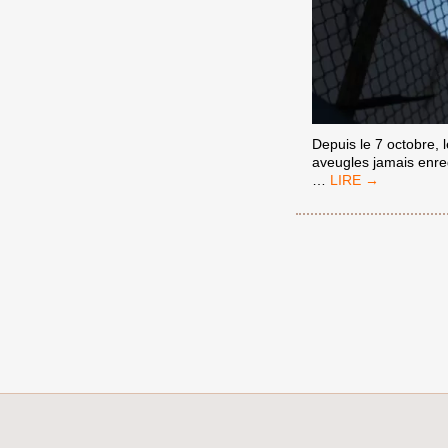
Depuis le 7 octobre, 
aveugles jamais enreg
APPEL
…
DES
ÉTUDIANTS
PALESTINIENS
AUX
ÉTUDIANTS
DU
MONDE
ENTIER
:
STOP
AU
GÉNOCIDE
ET
FIN