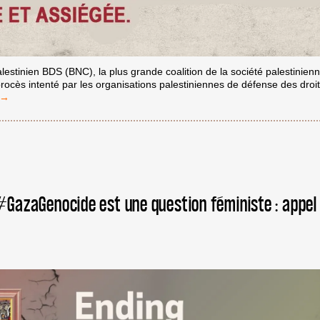
lestinien BDS (BNC), la plus grande coalition de la société palestinienn
ocès intenté par les organisations palestiniennes de défense des droi
SUIVRE
INELS
RE
#GazaGenocide est une question féministe : appe
RTHEID
LIEN