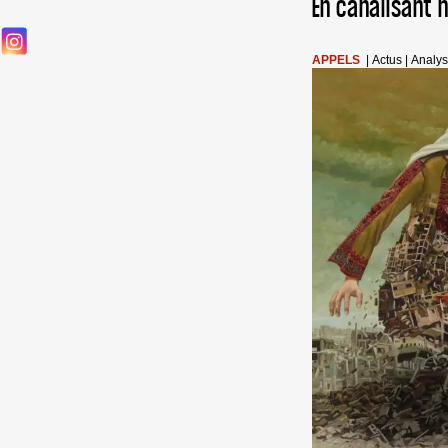
En canalisant n
APPELS
|
Actus
|
Analy