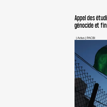
Appel des étud
génocide et fin
|
Actus
|
PACBI