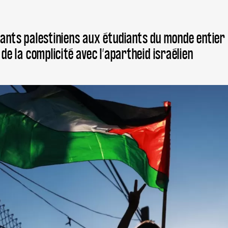
UN
QU
FÉ
iants palestiniens aux étudiants du monde entier 
:
AP
 de la complicité avec l’apartheid israélien
DE
FE
PA