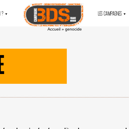
 ?
LES CAMPAGNES
Accueil
»
genocide
E