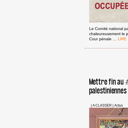
Le Comité national pa
chaleureusement le pr
CPI
Cour pénale
…
:
POUR
LES
CRIM
DE
GUER
DE
Mettre fin au 
L’APA
ISRAÉ
palestiniennes
|
A CLASSER
|
Actus