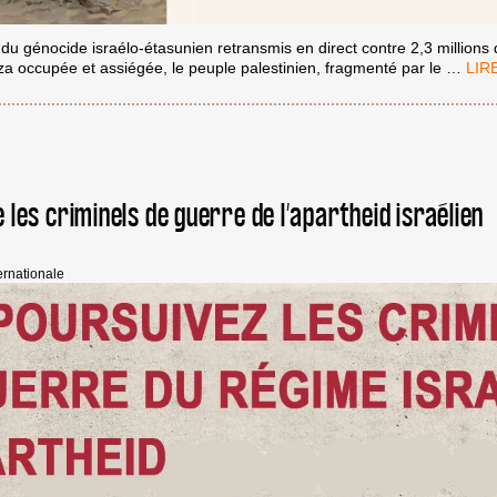
du génocide israélo-étasunien retransmis en direct contre 2,3 millions 
EN
a occupée et assiégée, le peuple palestinien, fragmenté par le
…
CAN
NOT
CHA
ET
NOT
COL
LEV
e les criminels de guerre de l’apartheid israélien
NOU
POU
LA
ernationale
LIBÉ
!