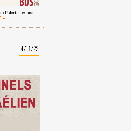
de Palestinien·nes
ALISANT
RE
GRIN
RE
14/11/23
ÈRE,
ONS-
S
R
RATION