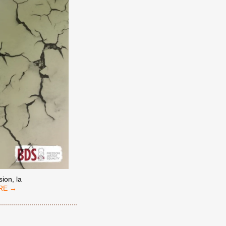
ion, la
TTRE
N
AZAGENOCIDE
T