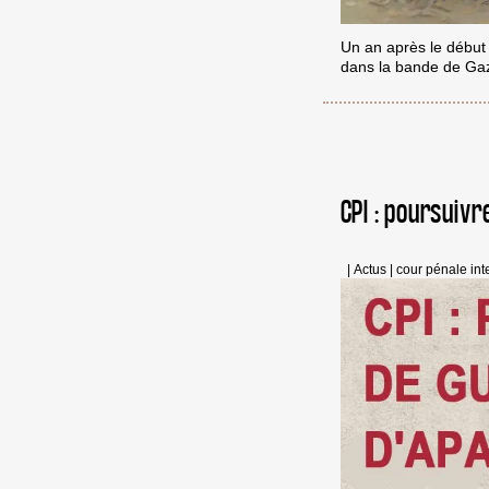
Un an après le début 
dans la bande de Gaz
CPI : poursuivr
|
Actus
|
cour pénale int