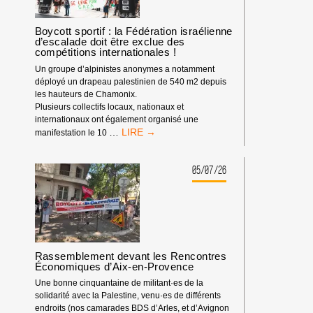
DEPUIS
LE
DÉBUT
Boycott sportif : la Fédération israélienne
d’escalade doit être exclue des
DE
compétitions internationales !
L’ANNÉE
2026
Un groupe d’alpinistes anonymes a notamment
déployé un drapeau palestinien de 540 m2 depuis
les hauteurs de Chamonix.
Plusieurs collectifs locaux, nationaux et
internationaux ont également organisé une
BOYCOTT
…
manifestation le 10
SPORTIF
:
LA
05/07/26
FÉDÉRATION
ISRAÉLIENNE
D’ESCALADE
DOIT
ÊTRE
EXCLUE
Rassemblement devant les Rencontres
DES
Économiques d’Aix-en-Provence
COMPÉTITIONS
INTERNATIONALES
Une bonne cinquantaine de militant·es de la
!
solidarité avec la Palestine, venu·es de différents
endroits (nos camarades BDS d’Arles, et d’Avignon