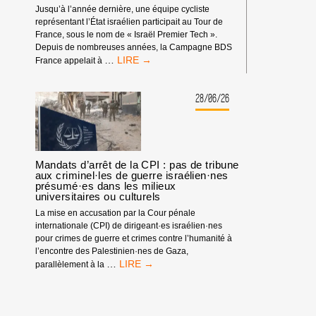
Jusqu’à l’année dernière, une équipe cycliste
représentant l’État israélien participait au Tour de
France, sous le nom de « Israël Premier Tech ».
Depuis de nombreuses années, la Campagne BDS
TOUR
…
France appelait à
DE
FRANCE
:
28/06/26
PAS
D’ÉQUIPE
ISRAÉLIENNE
!
Mandats d’arrêt de la CPI : pas de tribune
aux criminel·les de guerre israélien·nes
présumé·es dans les milieux
universitaires ou culturels
La mise en accusation par la Cour pénale
internationale (CPI) de dirigeant·es israélien·nes
pour crimes de guerre et crimes contre l’humanité à
l’encontre des Palestinien·nes de Gaza,
MANDATS
…
parallèlement à la
D’ARRÊT
DE
LA
CPI