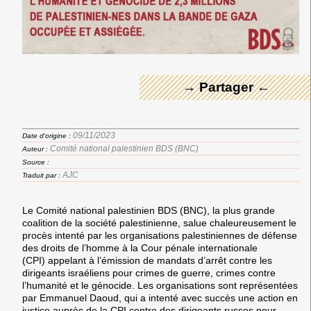
← Merci ! →
→ Partager ←
09/11/2023
Date d'origine :
Comité national palestinien BDS (BNC)
Auteur :
Source :
AJC
Traduit par :
Le
Comité national palestinien BDS (BNC),
la plus grande
coalition de la société palestinienne,
salue chaleureusement le
procès intenté par les organisations palestiniennes de défense
des droits de l’homme à la Cour pénale internationale
(CPI)
appelant à l’émission
de mandats d’arrêt contre les
dirigeants israéliens pour crimes de guerre, crimes contre
l’humanité et le génocide.
Les organisations sont représentées
par Emmanuel Daoud, qui a intenté avec succès une action en
justice auprès de la CPI contre des dirigeants russes pour