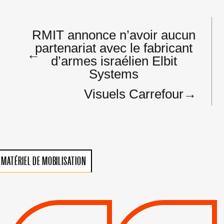
Navigation
RMIT annonce n’avoir aucun
de
partenariat avec le fabricant
l’article
←
d’armes israélien Elbit
Systems
Visuels Carrefour
→
MATÉRIEL DE MOBILISATION
VIOLATIONS DES
TREIZIÈME APPEL.