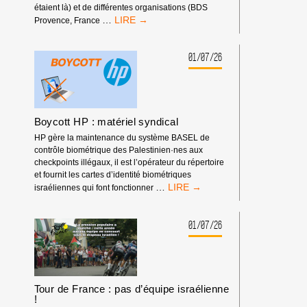
étaient là) et de différentes organisations (BDS
RASSEMBLEMENT
…
Provence, France
DEVANT
LES
RENCONTRES
01/07/26
ÉCONOMIQUES
D’AIX-
EN-
PROVENCE
Boycott HP : matériel syndical
HP gère la maintenance du système BASEL de
contrôle biométrique des Palestinien·nes aux
checkpoints illégaux, il est l’opérateur du répertoire
et fournit les cartes d’identité biométriques
BOYCOTT
…
israéliennes qui font fonctionner
HP
:
MATÉRIEL
01/07/26
SYNDICAL
Tour de France : pas d’équipe israélienne
!