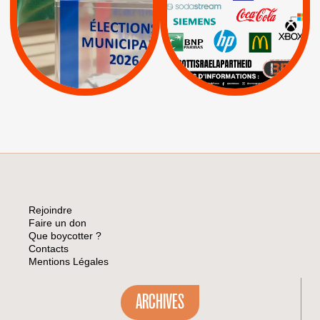
|
|
APPELS
Actus
|
Livres et brochures
Espaces Sans
Apartheid
|
|
Mehadrin
PUMA
|
Lettres d'interpellation
|
Sodastream
|
Pétitions
Visuels, tracts,
affiches,...
Rejoindre
Faire un don
Que boycotter ?
Contacts
Mentions Légales
ARCHIVES