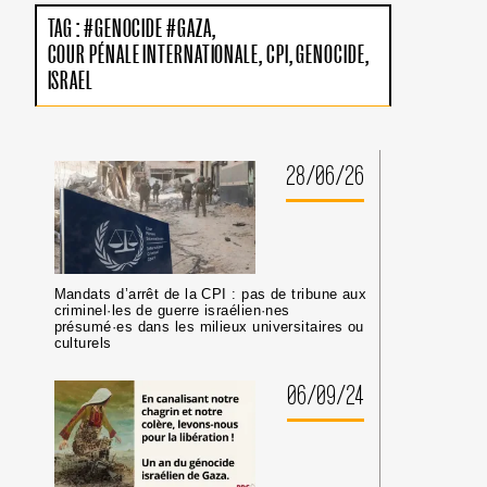
:
TAG :
#GENOCIDE #GAZA
PAS
COUR PÉNALE INTERNATIONALE
CPI
GENOCIDE
DE
TRIBUNE
ISRAEL
AUX
CRIMINEL·LES
DE
GUERRE
28/06/26
ISRAÉLIEN·NES
PRÉSUMÉ·ES
DANS
LES
MILIEUX
UNIVERSITAIRES
OU
Mandats d’arrêt de la CPI : pas de tribune aux
CULTURELS
criminel·les de guerre israélien·nes
présumé·es dans les milieux universitaires ou
culturels
06/09/24