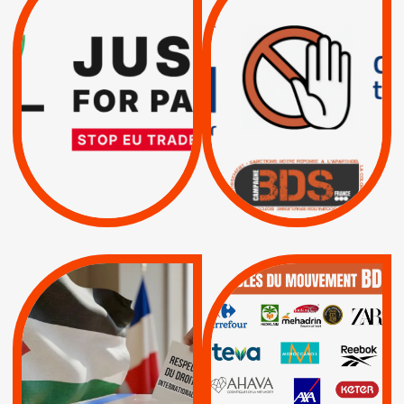
DROITS DE L’HOMME
RESPECT DU DROIT
PAR ISRAËL :
INTERNATIONAL ?
EXIGEONS LA
TRUMP, MACRON :
SUSPENSION
MÊME COMBAT
TOTALE DE
L’ACCORD
|
|
Actus
D’ASSOCIATION UE-
BOYCOTT DES
ENTREPRISES
ISRAËL
|
|
Boycott militaire
/
APPELS
SANCTIONS
Lettres d'interpellation
|
|
Actus
Pétitions
QUE BOYCOTTER ?
MUNICIPALES 2026 :
/
JE VOTE POUR LE
BOYCOTT
DÉSINVESTISSEME
RESPECT DU DROIT
|
|
|
Actus
Ahava
INTERNATIONAL EN
|
|
|
AXA
BNP
CAF
PALESTINE
|
|
Carrefour
HP
|
Keter