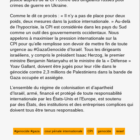
crimes de guerre en Ukraine.
Comme le dit ce procès : « Il n’y a pas de place pour deux
poids, deux mesures dans la justice internationale. » Au-delà
de l’hypocrisie, la
CPI est considérée dans les pays du Sud
comme un outil des gouvernements occidentaux.
Nous
appelons à maximiser
la pression internationale sur la
CPI
pour qu’elle remplisse son devoir de mettre fin de toute
urgence au #GazaGenocide d’Israël.
Tous les dirigeants
israéliens,
y compris le président Isaac Herzog, le premier
ministre Benjamin Netanyahu et le ministre de la « Défense »
Yoav Gallant,
doivent être jugés pour leur rôle dans le
génocide contre 2,3 millions de Palestiniens dans la bande de
Gaza occupée et assiégée.
L’ensemble du régime de colonisation et d’apartheid
d’Israël,
armé, financé et protégé de toute responsabilité
internationale par les États-Unis et l’Europe,
est soutenu
par
des États, des institutions et des entreprises complices
qui
doivent tous être tenus responsables.
#genocide #gaza
cour pénale internationale
CPI
genocide
israel