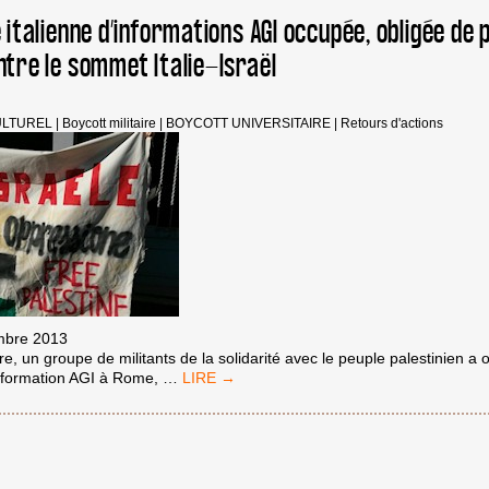
 italienne d’informations AGI occupée, obligée de 
ntre le sommet Italie-Israël
ULTUREL
|
Boycott militaire
|
BOYCOTT UNIVERSITAIRE
|
Retours d'actions
embre 2013
, un groupe de militants de la solidarité avec le peuple palestinien a 
ROME
information AGI à Rome,
…
:
L’AGENCE
ITALIENNE
D’INFORMATIONS
AGI