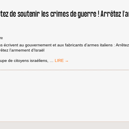
OCCUPÉE,
OBLIGÉE
rêtez de soutenir les crimes de guerre ! Arrêtez 
DE
PUBLIER
UNE
DÉCLARATION
CONTRE
LE
re
SOMMET
ns écrivent au gouvernement et aux fabricants d’armes italiens : Arrêtez
ITALIE-
rêtez l’armement d’Israël
ISRAËL
BDS
pe de citoyens israéliens,
…
ITALIA
:ARRÊTEZ
DE
SOUTENIR
LES
CRIMES
DE
GUERRE
!
ARRÊTEZ
L’ARMEMENT
D’ISRAËL