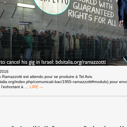
 2016
s Ramazzotti est attendu pour se produire à Tel Aviv.
dsitalia.org/index.php/comunicati-bac/1955-ramazzotti#modulo) pour en
EROS
 l’exhortant à
…
RAMAZZOTTI
:
«
PERFETTO
»
SERAIT
UN