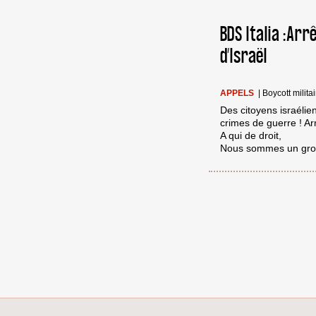
BDS Italia :Ar
d’Israël
APPELS
|
Boycott militai
Des citoyens israélie
crimes de guerre ! Ar
A qui de droit,
Nous sommes un grou