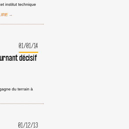
t institut technique
70
NIVERSITAIRES
’UNIVERSITÉS
TALIENNES
PPELLENT
U
01/01/14
OYCOTT
ES
urnant décisif
NSTITUTIONS
SRAÉLIENNES
gagne du terrain à
01/12/13