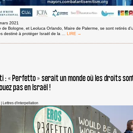
 mars 2021
e de Bologne, et Leoluca Orlando, Maire de Palerme, se sont retirés d
LES
es destiné à protéger Israël de la
…
MAIRES
DE
BOLOGNE
ET
PALERME
SE
RETIRENT
i : « Perfetto » serait un monde où les droits son
D’UN
SOMMET
ouez pas en Israël !
DESTINÉ
À
PROTÉGER
ISRAËL
|
Lettres d'interpellation
DE
SA
RESPONSABILITÉ