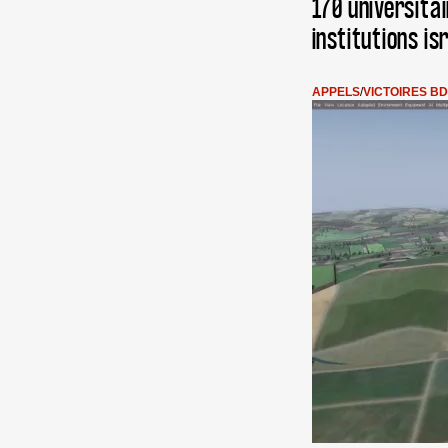
170 universitai
institutions is
APPELS
/
VICTOIRES B