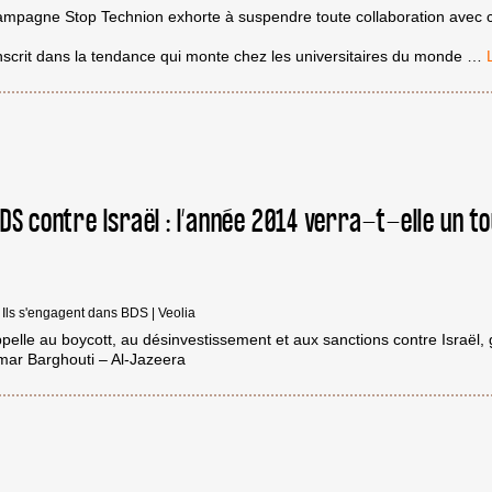
ampagne Stop Technion exhorte à suspendre toute collaboration avec ce
1
 s’inscrit dans la tendance qui monte chez les universitaires du monde
…
U
D
I
A
A
B
D
S contre Israël : l’année 2014 verra-t-elle un to
I
I
|
Ils s'engagent dans BDS
|
Veolia
lle au boycott, au désinvestissement et aux sanctions contre Israël, 
mar Barghouti – Al-Jazeera