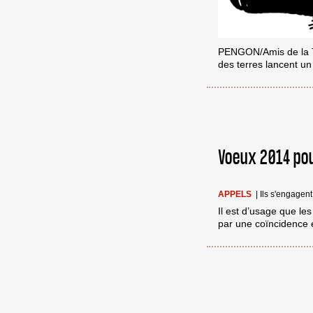
PENGON/Amis de la Te
des terres lancent un
Voeux 2014 po
APPELS
|
Ils s'engagen
Il est d’usage que le
par une coïncidence 