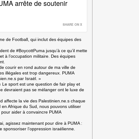
UMA arrête de soutenir
SHARE ON X
nne de Football, qui inclut des équipes des
ndent de #BoycottPuma jusqu’à ce qu’il mette
t à l’occupation militaire. Des équipes
nt.
e courir en rond autour de ma ville de
es illégales est trop dangereux. PUMA
ien.ne.s par Israël. »
 Le sport est une question de fair play et
e ne devraient pas se mélanger ont le luxe de
eid affecte la vie des Palestinien.ne.s chaque
id en Afrique du Sud, nous pouvons utiliser
et pour aider à convaincre PUMA
ai, agissez maintenant pour dire à PUMA :
e sponsoriser l’oppression israélienne.