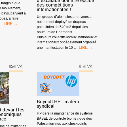
d’escalade doit être exclue
 tangible que
des compétitions
re mouvement,
internationales !
0 pays, parvient à
Un groupe d’alpinistes anonymes a
iques, à faire
notamment déployé un drapeau
LE
…
palestinien de 540 m2 depuis les
POUVOIR
hauteurs de Chamonix.
DE
Plusieurs collectifs locaux, nationaux et
BDS
internationaux ont également organisé
:
BOYCOTT
…
une manifestation le 10
NOTRE
SPORTIF
IMPACT
:
DEPUIS
LA
LE
05/07/26
01/07/26
FÉDÉRATION
DÉBUT
ISRAÉLIENNE
DE
D’ESCALADE
L’ANNÉE
DOIT
2026
ÊTRE
EXCLUE
DES
Boycott HP : matériel
COMPÉTITIONS
syndical
INTERNATIONALES
 devant les
!
HP gère la maintenance du système
onomiques
nce
BASEL de contrôle biométrique des
Palestinien·nes aux checkpoints
ne de militant·es