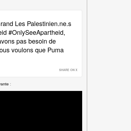
and Les Palestinien.ne.s
heid #OnlySeeApartheid,
avons pas besoin de
 Nous voulons que Puma
SHARE ON X
vante :