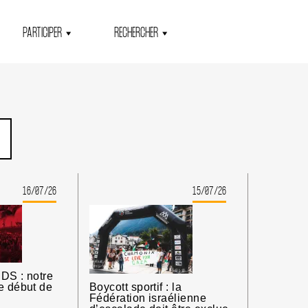
PARTICIPER
RECHERCHER
16/07/26
15/07/26
DS : notre
e début de
Boycott sportif : la
Fédération israélienne