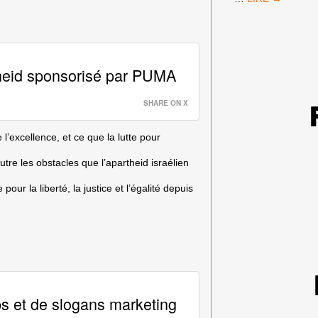
DE
FRANCE
:
PAS
D’ÉQUIPE
heid sponsorisé par PUMA
ISRAÉLIENNE
!
SHARE ON X
excellence, et ce que la lutte pour
utre les obstacles que l’apartheid israélien
our la liberté, la justice et l’égalité depuis
s et de slogans marketing