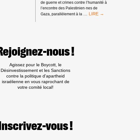
de guerre et crimes contre l’humanité à
l’encontre des Palestinien·nes de
MANDATS
…
Gaza, parallèlement à la
D’ARRÊT
DE
LA
CPI
:
PAS
Rejoignez-nous !
DE
TRIBUNE
AUX
Agissez pour le Boycott, le
CRIMINEL·LES
Désinvestissement et les Sanctions
DE
contre la politique d'apartheid
GUERRE
israélienne en vous raprochant de
ISRAÉLIEN·NES
votre comité local!
PRÉSUMÉ·ES
DANS
LES
MILIEUX
UNIVERSITAIRES
OU
Inscrivez-vous !
CULTURELS