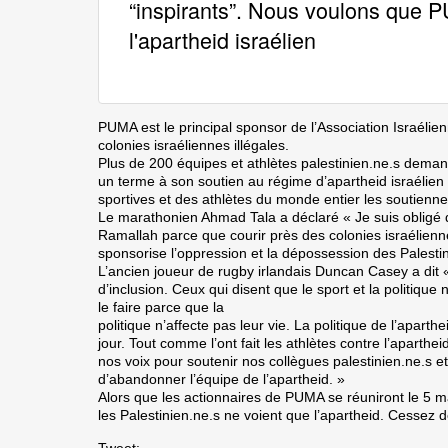
“inspirants”. Nous voulons que P
l'apartheid israélien
PUMA est le principal sponsor de l’Association Israélie
colonies israéliennes illégales.
Plus de 200 équipes et athlètes palestinien.ne.s dema
un terme à son soutien au régime d’apartheid israélien e
sportives et des athlètes du monde entier les soutienne
Le marathonien Ahmad Tala a déclaré « Je suis obligé d
Ramallah parce que courir près des colonies israélienn
sponsorise l’oppression et la dépossession des Palestin
L’ancien joueur de rugby irlandais Duncan Casey a dit «
d’inclusion. Ceux qui disent que le sport et la politiqu
le faire parce que la
politique n’affecte pas leur vie. La politique de l’aparth
jour. Tout comme l’ont fait les athlètes contre l’aparthe
nos voix pour soutenir nos collègues palestinien.ne.s 
d’abandonner l’équipe de l’apartheid. »
Alors que les actionnaires de PUMA se réuniront le 5 m
les Palestinien.ne.s ne voient que l’apartheid. Cessez d
Tweet: