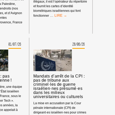
illégaux, il est l’opérateur du répertoire
la Palestine,
et fournit les cartes d’identité
 endroits (nos
biométriques israéliennes qui font
s, et d’Avignon
BOYCOTT
…
fonctionner
rentes
HP
rovence, France
:
ENT
MATÉRIEL
SYNDICAL
01/07/26
28/06/26
S
: pas
Mandats d’arrêt de la CPI :
ienne !
pas de tribune aux
criminel·les de guerre
ière, une équipe
israélien·nes présumé·es
’État israélien
dans les milieux
 France, sous le
universitaires ou culturels
er Tech ».
La mise en accusation par la Cour
s années, la
pénale internationale (CPI) de
e appelait à
dirigeant·es israélien·nes pour crimes