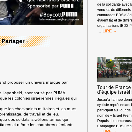
de la solidarité avec 
 Merci ! →
venu·es de différents
camarades BDS d’Arle
étaient là) et de diffé
organisations (BDS P
RASSEMBLEM
…
DEVANT
 Partager ←
LES
RENCONTRES
ÉCONOMIQUE
D’AIX-
EN-
PROVENCE
end proposer un univers marqué par
Tour de France 
d’équipe israél
ue l’apartheid, sponsorisé par PUMA.
 que les colonies israéliennes illégales qui
Jusqu’à l’année dern
cycliste représentant l
 que les checkpoints militaires et les murs
participait au Tour de
prentissage, de travail et de jeu.
nom de « Israël Premi
t que des soldats israéliens armés qui
Depuis de nombreuse
rsitaires et même les chambres d’enfants
Campagne BDS Franc
TOUR
…