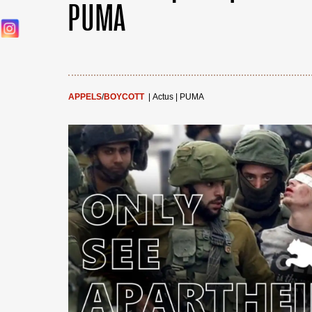
PUMA
APPELS
/
BOYCOTT
|
Actus
|
PUMA