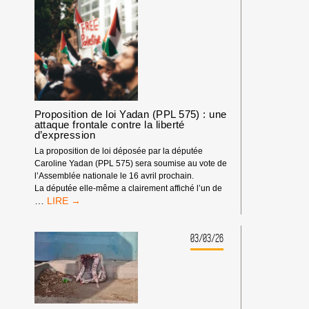
DANGEREUSES
POUR
LA
DÉMOCRATIE
!
Proposition de loi Yadan (PPL 575) : une
attaque frontale contre la liberté
d’expression
La proposition de loi déposée par la députée
Caroline Yadan (PPL 575) sera soumise au vote de
l’Assemblée nationale le 16 avril prochain.
La députée elle-même a clairement affiché l’un de
PROPOSITION
…
DE
LOI
YADAN
03/03/26
(PPL
575)
:
UNE
ATTAQUE