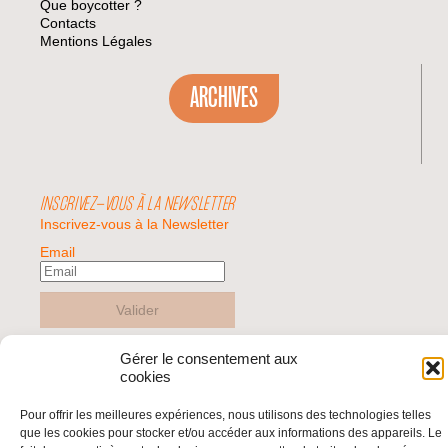
Que boycotter ?
Contacts
Mentions Légales
ARCHIVES
INSCRIVEZ-VOUS À LA NEWSLETTER
Inscrivez-vous à la Newsletter
Email
Valider
Gérer le consentement aux
cookies
© 2026 | BDS France | Boycott Désinvestissement Sanctions, la réponse
citoyenne et non-violente à l'impunité d'Israël |
Pour offrir les meilleures expériences, nous utilisons des technologies telles
que les cookies pour stocker et/ou accéder aux informations des appareils. Le