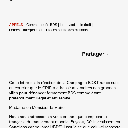
← Merci ! →
APPELS
|
Communiqués BDS
|
Le boycott et le droit
|
Lettres d'interpellation
|
Procès contre des militants
→ Partager ←
Cette lettre est la réaction de la Campagne BDS France suite
au courrier que le CRIF a adressé aux maires des grandes
villes pour dénoncer fermement BDS comme étant
prétendument illégal et antisémite.
Madame ou Monsieur le Maire,
Nous nous adressons à vous en tant que composante
française du mouvement mondial Boycott, Désinvestissement,
Sanctions contre Israël (BDS) jusqu’à ce que celui-ci respecte