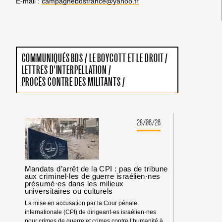
E-mail :
campagnebdsfrance@yahoo.fr
COMMUNIQUÉS BDS
/
LE BOYCOTT ET LE DROIT
/
LETTRES D'INTERPELLATION
/
PROCÈS CONTRE DES MILITANTS
/
28/06/26
Mandats d’arrêt de la CPI : pas de tribune
aux criminel·les de guerre israélien·nes
présumé·es dans les milieux
universitaires ou culturels
La mise en accusation par la Cour pénale
internationale (CPI) de dirigeant·es israélien·nes
pour crimes de guerre et crimes contre l’humanité à