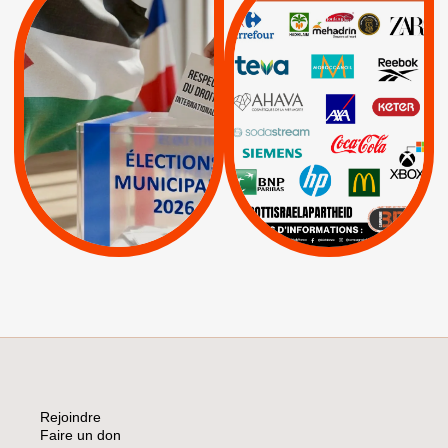
MUNICIPALES 2026 :
/
JE VOTE POUR LE
BOYCOTT
DÉSINVESTISSEME
RESPECT DU DROIT
|
|
|
Actus
Ahava
INTERNATIONAL EN
|
|
|
AXA
BNP
CAF
PALESTINE
|
|
Carrefour
HP
|
Keter
|
|
APPELS
Actus
|
Livres et brochures
Espaces Sans
Apartheid
|
|
Mehadrin
PUMA
|
Lettres d'interpellation
|
Sodastream
|
Pétitions
Visuels, tracts,
affiches,...
Rejoindre
Faire un don