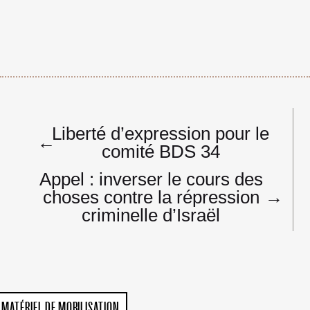
Navigation
Liberté d’expression pour le
de
←
comité BDS 34
l’article
Appel : inverser le cours des
choses contre la répression
→
criminelle d’Israël
MATÉRIEL DE MOBILISATION