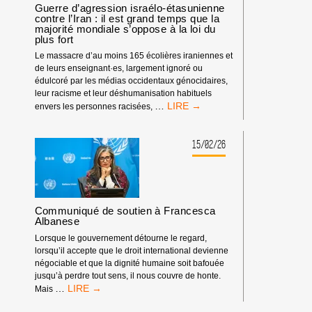
FRONTALE
Guerre d’agression israélo-étasunienne
CONTRE
contre l’Iran : il est grand temps que la
LA
majorité mondiale s’oppose à la loi du
plus fort
LIBERTÉ
D’EXPRESSION
Le massacre d’au moins 165 écolières iraniennes et
de leurs enseignant·es, largement ignoré ou
édulcoré par les médias occidentaux génocidaires,
leur racisme et leur déshumanisation habituels
GUERRE
…
envers les personnes racisées,
D’AGRESSION
ISRAÉLO-
ÉTASUNIENNE
15/02/26
CONTRE
L’IRAN
:
IL
EST
Communiqué de soutien à Francesca
GRAND
Albanese
TEMPS
Lorsque le gouvernement détourne le regard,
QUE
lorsqu’il accepte que le droit international devienne
LA
négociable et que la dignité humaine soit bafouée
MAJORITÉ
jusqu’à perdre tout sens, il nous couvre de honte.
MONDIALE
COMMUNIQUÉ
…
Mais
S’OPPOSE
DE
À