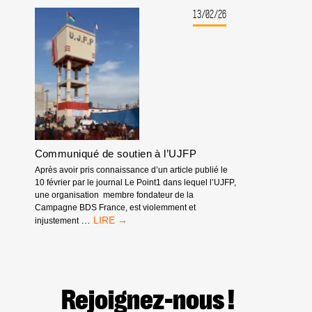
SOUTIEN
LA
À
13/02/26
LOI
FRANCESCA
DU
ALBANESE
PLUS
FORT
Communiqué de soutien à l’UJFP
Après avoir pris connaissance d’un article publié le
10 février par le journal Le Point1 dans lequel l’UJFP,
une organisation membre fondateur de la
Campagne BDS France, est violemment et
COMMUNIQUÉ
…
injustement
DE
SOUTIEN
À
L’UJFP
Rejoignez-nous !