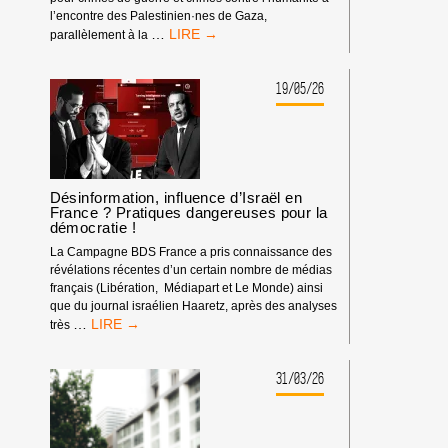
l’encontre des Palestinien·nes de Gaza,
MANDATS
…
parallèlement à la
D’ARRÊT
DE
LA
19/05/26
CPI
:
PAS
DE
TRIBUNE
AUX
Désinformation, influence d’Israël en
France ? Pratiques dangereuses pour la
CRIMINEL·LES
démocratie !
DE
GUERRE
La Campagne BDS France a pris connaissance des
ISRAÉLIEN·NES
révélations récentes d’un certain nombre de médias
PRÉSUMÉ·ES
français (Libération, Médiapart et Le Monde) ainsi
DANS
que du journal israélien Haaretz, après des analyses
LES
DÉSINFORMATION,
…
très
MILIEUX
INFLUENCE
UNIVERSITAIRES
D’ISRAËL
OU
EN
31/03/26
CULTURELS
FRANCE
?
PRATIQUES