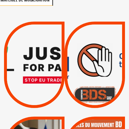
VIOLATIONS DES
TREIZIÈME APPEL.
DROITS DE L’HOMME
RESPECT DU DROIT
PAR ISRAËL :
INTERNATIONAL ?
EXIGEONS LA
TRUMP, MACRON :
SUSPENSION
MÊME COMBAT
TOTALE DE
L’ACCORD
|
|
Actus
D’ASSOCIATION UE-
BOYCOTT DES
ENTREPRISES
ISRAËL
|
|
Boycott militaire
/
APPELS
SANCTIONS
Lettres d'interpellation
|
|
Actus
Pétitions
QUE BOYCOTTER ?