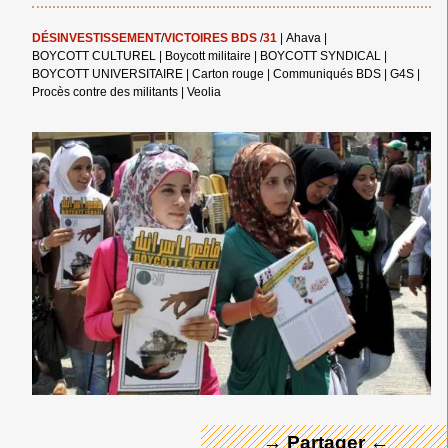
DÉSINVESTISSEMENT
/
VICTOIRES BDS
/
31
|
Ahava
|
BOYCOTT CULTUREL
|
Boycott militaire
|
BOYCOTT SYNDICAL
|
BOYCOTT UNIVERSITAIRE
|
Carton rouge
|
Communiqués BDS
|
G4S
|
Procès contre des militants
|
Veolia
← Merci ! →
→ Partager ←