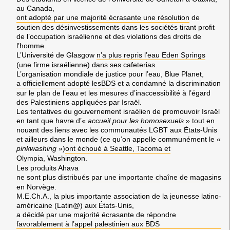
au
Canada
,
ont adopté par une majorité écrasante une résolution
de
soutien des désinvestissements dans les sociétés tirant profit
de l’occupation israélienne et des violations des droits de
l’homme.
L’Université de
Glasgow
n’a plus repris l’eau
Eden Springs
(une firme israélienne) dans ses cafeterias.
L’organisation mondiale de justice pour l’eau,
Blue Planet
,
a officiellement adopté les
BDS
et a condamné la discrimination
sur le plan de l’eau et les mesures d’inaccessibilité à l’égard
des
Palestiniens
appliquées par
Israël
.
Les tentatives du gouvernement israélien de promouvoir
Israël
en tant que havre d’«
accueil pour les homosexuels
» tout en
nouant des liens avec les communautés
LGBT
aux
États-Unis
et ailleurs dans le monde (ce qu’on appelle communément le «
pinkwashing
»)
ont échoué à
Seattle, Tacoma
et
Olympia, Washington
.
Les produits
Ahava
ne sont plus distribués par une importante chaîne de magasins
en
Norvège.
M.E.Ch.A.
, la plus importante association de la jeunesse latino-
américaine (
Latin@
) aux
États-Uni
s,
a décidé par une majorité écrasante de répondre
favorablement à l’appel palestinien aux
BDS