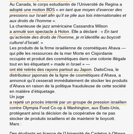
Au
Canada
, le corps estudiantin de l’Université de
Regina
a
adopté une motion
BDS
«
en tant que moyen d’exercer des
pressions sur Israël afin qu’il se plie aux lois internationales et
aux droits de l’homme
».
La chanteuse de jazz américaine
Cassandra Wilson
a annulé son spectacle à
Holon
. Elle a déclaré : «
En tant
qu’activiste des droits de l’homme, je m’identifie au boycott
culturel d’
Israël.
»
Les produits de la firme israélienne de cosmétiques
Ahava
—
qui pille les ressources de la
mer Morte
en
Cisjordanie
occupée et produit des cosmétiques dans une colonie illégale
tout en les étiquetant «
made in
Israe
l
» —
ont été retirés des rayons partout au
Japon
.
DaitoCrea
, le
distributeur japonais de la ligne de cosmétiques d’
Ahava
, a
annoncé qu’il cesserait immédiatement de stocker les produits
d’
Ahava
en raison de la politique frauduleuse de cette société
en matière d’étiquetage.
Un juge
a rejeté un procès intenté par un groupe de pression israélien
contre
Olympia Food Co-op
à
Washington
, aux
États-Unis
,
protégeant ainsi la décision de la coopérative de ne pas
stocker de produits israéliens et de maintenir le boycott.
Mars
:
Des étudiants en licence de l’Université de
Carleton
à
Ottawa
,