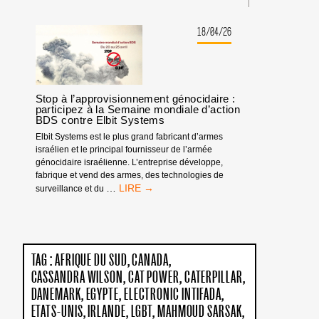
FONDS
POUR
LE
18/04/26
PROGRÈS
HUMAIN,
PARTENAIRE
DE
FESTIVALS
Stop à l’approvisionnement génocidaire :
participez à la Semaine mondiale d’action
BDS contre Elbit Systems
Elbit Systems est le plus grand fabricant d’armes
israélien et le principal fournisseur de l’armée
génocidaire israélienne. L’entreprise développe,
fabrique et vend des armes, des technologies de
STOP
…
surveillance et du
À
L’APPROVISIONNEMENT
GÉNOCIDAIRE
:
PARTICIPEZ
TAG :
AFRIQUE DU SUD
CANADA
À
CASSANDRA WILSON
CAT POWER
CATERPILLAR
LA
SEMAINE
DANEMARK
EGYPTE
ELECTRONIC INTIFADA
MONDIALE
ETATS-UNIS
IRLANDE
LGBT
MAHMOUD SARSAK
D’ACTION