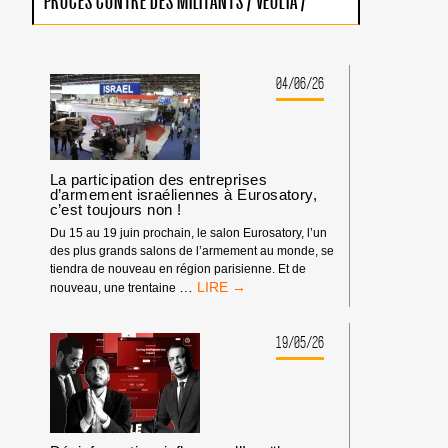
PROCÈS CONTRE DES MILITANTS
/
VEOLIA
/
04/06/26
La participation des entreprises
d’armement israéliennes à Eurosatory,
c’est toujours non !
Du 15 au 19 juin prochain, le salon Eurosatory, l’un
des plus grands salons de l’armement au monde, se
tiendra de nouveau en région parisienne. Et de
LA
…
nouveau, une trentaine
PARTICIPATION
DES
ENTREPRISES
19/05/26
D’ARMEMENT
ISRAÉLIENNES
À
EUROSATORY,
C’EST