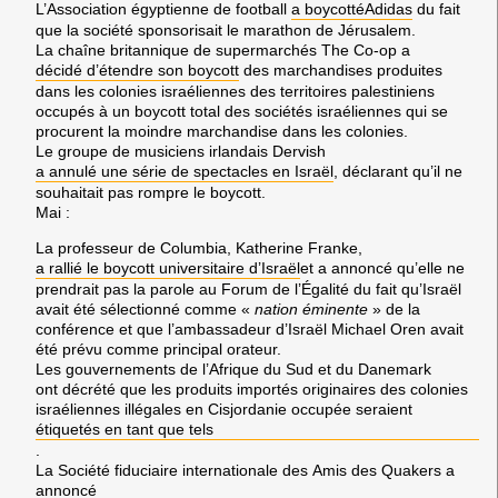
L’Association égyptienne de football
a boycotté
Adidas
du fait
que la société sponsorisait le marathon de
Jérusalem.
La chaîne britannique de supermarchés
The Co-op
a
décidé d’étendre son boycott
des marchandises produites
dans les colonies israéliennes des territoires palestiniens
occupés à un boycott total des sociétés israéliennes qui se
procurent la moindre marchandise dans les colonies.
Le groupe de musiciens irlandais
Dervish
a annulé une série de spectacles en Israël
, déclarant qu’il ne
souhaitait pas rompre le boycott.
Mai
:
La professeur de
Columbia, Katherine Franke
,
a rallié le boycott universitaire d’
Israël
et a annoncé qu’elle ne
prendrait pas la parole au
Forum de l’Égalité
du fait qu’
Israël
avait été sélectionné comme «
nation éminente
» de la
conférence et que l’ambassadeur d’
Israël Michael Oren
avait
été prévu comme principal orateur.
Les gouvernements de l’
Afrique du Sud
et du
Danemark
ont décrété que les produits importés originaires des colonies
israéliennes illégales en
Cisjordanie
occupée seraient
étiquetés en tant que tels
.
La Société fiduciaire internationale des
Amis des Quakers
a
annoncé