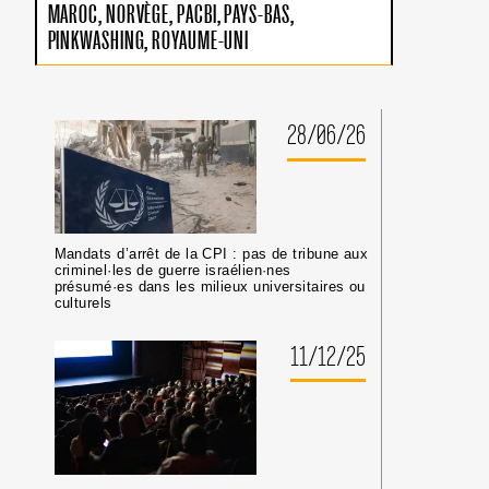
MAROC
NORVÈGE
PACBI
PAYS-BAS
BDS
CONTRE
PINKWASHING
ROYAUME-UNI
ELBIT
SYSTEMS
28/06/26
Mandats d’arrêt de la CPI : pas de tribune aux
criminel·les de guerre israélien·nes
présumé·es dans les milieux universitaires ou
culturels
11/12/25