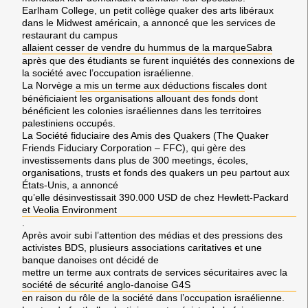
Earlham College
, un petit collège quaker des arts libéraux
dans le
Midwest américain
, a annoncé que les services de
restaurant du campus
allaient cesser de vendre du hummus de la marque
Sabra
après que des étudiants se furent inquiétés des connexions de
la société avec l’occupation israélienne.
La
Norvège
a mis un terme aux déductions fiscales
dont
bénéficiaient les organisations allouant des fonds dont
bénéficient les colonies israéliennes dans les territoires
palestiniens occupés.
La
Société fiduciaire des Amis des Quakers (
The Quaker
Friends Fiduciary Corporation – FFC), qui gère des
investissements dans plus de 300 meetings, écoles,
organisations, trusts et fonds des quakers un peu partout aux
États-Unis
, a annoncé
qu’elle désinvestissait 390.000 USD de chez
Hewlett-Packard
et
Veolia Environment
.
Après avoir subi l’attention des médias et des pressions des
activistes
BDS
, plusieurs associations caritatives et une
banque danoises ont décidé de
mettre un terme aux contrats de services sécuritaires avec la
société de sécurité anglo-danoise
G4S
en raison du rôle de la société dans l’occupation israélienne.