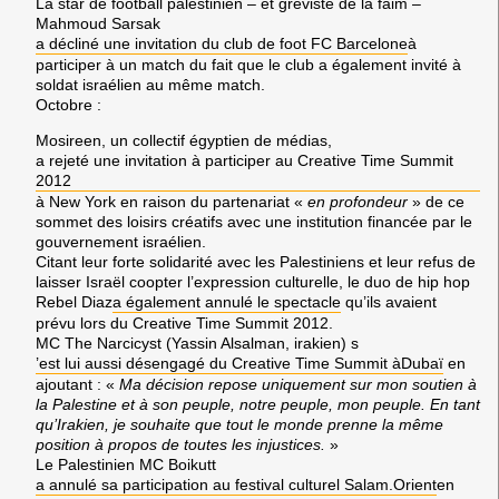
La star de football palestinien – et gréviste de la faim –
Mahmoud Sarsak
a décliné une invitation du club de foot
FC Barcelone
à
participer à un match du fait que le club a également invité à
soldat israélien au même match.
Octobre
:
Mosireen
, un collectif égyptien de médias,
a rejeté une invitation à participer au
Creative Time Summit
2012
à
New York
en raison du partenariat «
en profondeur
» de ce
sommet des loisirs créatifs avec une institution financée par le
gouvernement israélien.
Citant leur forte solidarité avec les
Palestiniens
et leur refus de
laisser
Israël
coopter l’expression culturelle, le duo de hip hop
Rebel Diaz
a également annulé le spectacle
qu’ils avaient
prévu lors du
Creative Time Summit 2012.
MC The Narcicyst (Yassin Alsalman
, irakien) s
’est lui aussi désengagé du
Creative Time Summit
à
Dubaï
en
ajoutant : «
Ma décision repose uniquement sur mon soutien à
la
Palestine
et à son peuple, notre peuple, mon peuple. En tant
qu’
Irakien
, je souhaite que tout le monde prenne la même
position à propos de toutes les injustices.
»
Le
Palestinien MC Boikutt
a annulé sa participation au festival culturel
Salam.Orient
en