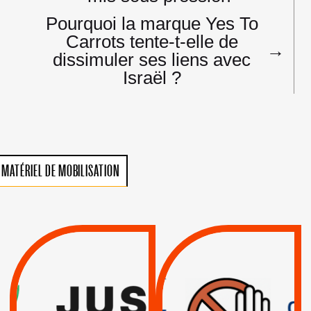
Pourquoi la marque Yes To
Carrots tente-t-elle de
→
dissimuler ses liens avec
Israël ?
MATÉRIEL DE MOBILISATION
VIOLATIONS DES
TREIZIÈME APPEL.
DROITS DE L’HOMME
RESPECT DU DROIT
PAR ISRAËL :
INTERNATIONAL ?
EXIGEONS LA
TRUMP, MACRON :
SUSPENSION