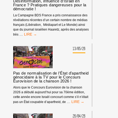
TOUJOURS
Désinformation, influence d’Israël en
France ? Pratiques dangereuses pour la
NON
démocratie !
!
La Campagne BDS France a pris connaissance des
révélations récentes d’un certain nombre de médias
français (Libération, Médiapart et Le Monde) ainsi
que du journal israélien Haaretz, après des analyses
DÉSINFORMATION,
…
très
INFLUENCE
D’ISRAËL
EN
13/05/26
FRANCE
?
PRATIQUES
DANGEREUSES
POUR
Pas de normalisation de l’État d’apartheid
LA
génocidaire à la TV pour le Concours
Eurovision de la chanson 2026 !
DÉMOCRATIE
!
Alors que le Concours Eurovision de la chanson
2026 a débuté aujourd’hui pour sa 70ème édition,
cette année encore Israël concourt comme s’il n’était
PAS
…
pas un État coupable d’apartheid, de
DE
NORMALISATION
DE
26/04/26