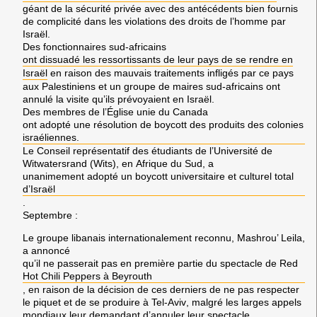
géant de la sécurité privée avec des antécédents bien fournis
de complicité dans les violations des droits de l’homme par
Israël
.
Des
fonctionnaires sud-africains
ont dissuadé les ressortissants de leur pays de se rendre en
Israël
en raison des mauvais traitements infligés par ce pays
aux
Palestiniens
et un groupe de
maires sud-africains
ont
annulé la visite qu’ils prévoyaient en
Israël
.
Des membres de l’
Église unie du Canada
ont adopté une résolution de boycott des produits des colonies
israéliennes.
Le Conseil représentatif des étudiants de l’
Université de
Witwatersrand (Wits)
, en
Afrique du Sud
, a
unanimement adopté un boycott universitaire et culturel total
d’
Israël
.
Septembre
:
Le groupe libanais internationalement reconnu,
Mashrou’ Leila
,
a annoncé
qu’il ne passerait pas en première partie du spectacle de
Red
Hot Chili Peppers
à
Beyrouth
, en raison de la décision de ces derniers de ne pas respecter
le piquet et de se produire à
Tel-Aviv
, malgré les larges appels
mondiaux leur demandant d’annuler leur spectacle.