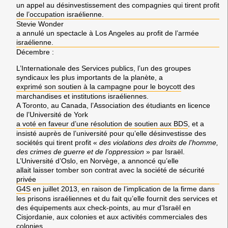
un appel au désinvestissement des compagnies qui tirent profit
de l’occupation israélienne.
Stevie Wonder
a annulé un spectacle à
Los Angeles
au profit de l’armée
israélienne.
Décembre
:
L’
Internationale des Services publics
, l’un des groupes
syndicaux les plus importants de la planète, a
exprimé son soutien à la campagne pour le boycott
des
marchandises et institutions israéliennes.
A
Toronto
, au
Canada
, l’
Association des étudiants en licence
de l’Université de York
a voté en faveur d’une résolution de soutien aux
BDS
, et a
insisté auprès de l’université pour qu’elle désinvestisse des
sociétés qui tirent profit «
des violations des droits de l’homme,
des crimes de guerre et de l’oppression
» par
Israël.
L’Université d’
Oslo,
en
Norvège
, a annoncé qu’elle
allait laisser tomber son contrat avec la société de sécurité
privée
G4S
en juillet 2013, en raison de l’implication de la firme dans
les prisons israéliennes et du fait qu’elle fournit des services et
des équipements aux check-points, au mur d’
Israël
en
Cisjordanie
, aux colonies et aux activités commerciales des
colonies.