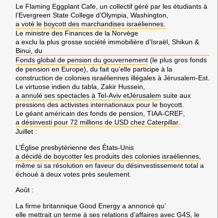
Le
Flaming Eggplant Cafe
, un collectif géré par les étudiants à
l’
Evergreen State College d’Olympia
,
Washington
,
a voté le boycott des marchandises israéliennes.
Le ministre des Finances de la
Norvège
a exclu la plus grosse société immobilière d’
Israël, Shikun &
Binui
, du
Fonds global de pension du gouvernement
(le plus gros fonds
de pension en Europe), du fait qu’elle participe à la
construction de colonies israéliennes illégales à
Jérusalem-Est.
Le virtuose indien du tabla,
Zakir Hussein
,
a annulé ses spectacles à
Tel-Aviv
et
Jérusalem
suite aux
pressions des activistes internationaux pour le boycott.
Le géant américain des fonds de pension,
TIAA-CREF
,
a désinvesti pour 72 millions de USD chez
Caterpillar
.
Juillet
:
L’
Église presbytérienne des États-Unis
a décidé de boycotter les produits des colonies israéliennes
,
même si sa résolution en faveur du désinvestissement total a
échoué à deux votes près seulement.
Août
:
La firme britannique
Good Energy
a annoncé qu’
elle mettrait un terme à ses relations d’affaires avec
G4S
, le