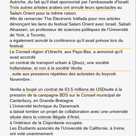
Autriche
, du fait qu’il était sponsorisé par l’ambassade d’
Israël.
Trois autres artistes arabes ont annulé leurs spectacles
au
Salam.Orient
pour la même raison.
Afin de remercier
The Electronic Intifada
pour nos articles
dénonçant les liens du festival
Salam.Orient
avec
Israël
,
Sabah
Alnasseri,
un professeur de sciences politiques de l’
Université
de York
, à
Toronto
,
a également annulé la conférence qu’il avait prévue lors du
festival.
Le
Conseil région d’Utrecht
, aux
Pays-Bas
, a annoncé qu’il
avait accordé
un contrat de transport urbain à
Qbuzz
, une société
hollandaise, et non à la société
Veolia
, suite aux pressions répétées des activistes du boycott.
Novembre
:
Veolia
a loupé un contrat de 63,5 millions de USD
suite à la
pression de la campagne
BDS
sur le Conseil municipal de
Canterbury,
en
Grande-Bretagne
.
L’Université technique du
Danemark
a laissé tomber un projet de collaboration avec une université
située dans la colonie illégale d’
Ariel,
à l’intérieur de la
Cisjordanie
occupée.
Les Étudiants associés de l’
Université de Californie
, à
Irvine
,
ont voté unanimement