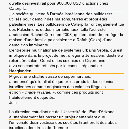
qu’elle désinvestirait pour 900.000 USD d’actions chez
Caterpillar
, la société qui vend à l’armée israélienne des bulldozers
utilisés pour démolir des maisons, terres et propriétés
palestiniennes. Les bulldozers de
Caterpillar
ont également tué
des
Palestiniens
et des internationaux, telle l’activiste
américaine
Rachel Corrie
en 2003, qui tentaient de protéger la
maison d’une famille palestinienne à
Rafah (Gaza)
d’une
démolition imminente.
L’entreprise multinationale de systèmes urbains
Veolia
, qui est
impliquée dans le projet de métro léger à
Jérusalem
, destiné à
relier
Jérusalem-Ouest
et les colonies en
Cisjordanie
,
a vu ses contrats refusés par le conseil régional de
Haaglanden
.
Migros
, une chaîne suisse de supermarchés,
a annoncé qu’elle allait étiqueter les produits des colonies
israéliennes comme originaires des colonies illégales
et non «
made in Israel
», comme ces produits sont
habituellement étiquetés.
Juin
:
La direction estudiantine de l’Université de l’État d’
Arizona
a unanimement fait passer un projet
demandant que
l’université désinvestisse des sociétés tirant profit des abus
israéliens des droits de l’homme.