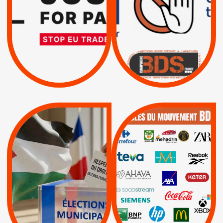
MÊME COMBAT
TOTALE DE
L’ACCORD
|
|
Actus
D’ASSOCIATION UE-
BOYCOTT DES
ENTREPRISES
ISRAËL
|
|
Boycott militaire
/
APPELS
SANCTIONS
Lettres d'interpellation
|
|
Actus
Pétitions
QUE BOYCOTTER ?
MUNICIPALES 2026 :
/
JE VOTE POUR LE
BOYCOTT
DÉSINVESTISSEME
RESPECT DU DROIT
|
|
|
Actus
Ahava
INTERNATIONAL EN
|
|
|
AXA
BNP
CAF
PALESTINE
|
|
Carrefour
HP
|
Keter
|
|
APPELS
Actus
|
Livres et brochures
Espaces Sans
Apartheid
|
|
Mehadrin
PUMA
|
Lettres d'interpellation
|
Sodastream