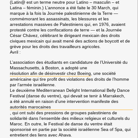
(
Latin@
est un terme neutre pour Latino – masculin – et
Latina – féminin.) L’annonce a été faite le 30 March, qui
marque à la fois la
Journée palestinienne de la Terre
—
commémorant les assassinats, les blessures et les
arrestations massives de
Palestiniens
qui, en 1976, avaient
protesté contre les confiscations de terre — et la Journée
César Chávez
, célébrant le dirigeant mexicain des droits
civiques mexicain qui avait mené des actions de boycott et de
grève pour les droits des travailleurs agricoles.
Avril
:
L’association des étudiants en candidature de l’Université du
Massachusetts
, à
Boston
, a adopté une
résolution afin de désinvestir chez
Boeing
, une société
américaine qui tire profit des violations des droits de l’homme
par l’armée israélienne.
Le deuxième
Mediterranean Delight International Belly Dance
Festival
(danse du ventre), qui devait se tenir à
Marrakech
,
a été annulé en raison d’une intervention manifeste des
autorités marocaines
, qui ont subi des pressions de groupes palestiniens de
solidarité dans l’ensemble des milieux religieux et culturels du
Maroc
. En outre, le Festival de danse du ventre était
sponsorisé en partie par la société israélienne
Sea of Spa
, qui
entretient des liens avec
Ahava
.