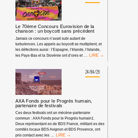
L’ÉTAT
D’APARTHEID
GÉNOCIDAIRE
À
LA
Le 70ème Concours Eurovision de la
TV
chanson : un boycott sans précédent
POUR
Jamais ce concours n’avait subi autant de
LE
turbulences. Les appels au boycott se multiplient, et
CONCOURS
les défections aussi : l’Espagne, l’Irlande, l’Islande,
EUROVISION
LE
…
les Pays-Bas et la Slovénie ont d’ores et
DE
70ÈME
LA
CONCOURS
CHANSON
EUROVISION
24/04/26
2026
DE
!
LA
CHANSON
:
UN
AXA Fonds pour le Progrès humain,
BOYCOTT
partenaire de festivals
SANS
Ces deux festivals ont un mécène-partenaire
PRÉCÉDENT
commun : AXA Fonds pour le Progrès humain1.
Deux représentant·es de BDS France, militant·es des
comités locaux BDS Avignon et BDS Provence, ont
AXA
…
pris contact avec les