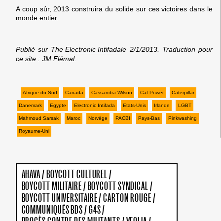
A coup sûr, 2013 construira du solide sur ces victoires dans le
monde entier.
Publié sur
The Electronic Intifada
le 2/1/2013. Traduction pour
ce site : JM Flémal.
Afrique du Sud
Canada
Cassandra Wilson
Cat Power
Caterpillar
Danemark
Egypte
Electronic Intifada
Etats-Unis
Irlande
LGBT
Mahmoud Sarsak
Maroc
Norvège
PACBI
Pays-Bas
Pinkwashing
Royaume-Uni
AHAVA
/
BOYCOTT CULTUREL
/
BOYCOTT MILITAIRE
/
BOYCOTT SYNDICAL
/
BOYCOTT UNIVERSITAIRE
/
CARTON ROUGE
/
COMMUNIQUÉS BDS
/
G4S
/