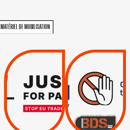
MATÉRIEL DE MOBILISATION
VIOLATIONS DES
TREIZIÈME APPEL.
DROITS DE L’HOMME
RESPECT DU DROIT
PAR ISRAËL :
INTERNATIONAL ?
EXIGEONS LA
TRUMP, MACRON :
SUSPENSION
MÊME COMBAT
TOTALE DE
L’ACCORD
|
|
Actus
D’ASSOCIATION UE-
BOYCOTT DES
ENTREPRISES
ISRAËL
|
|
Boycott militaire
/
APPELS
SANCTIONS
Lettres d'interpellation
|
|
Actus
Pétitions