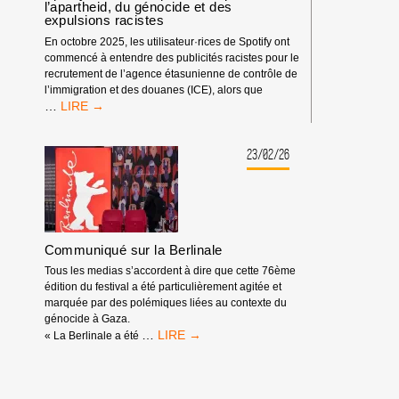
l’apartheid, du génocide et des
expulsions racistes
En octobre 2025, les utilisateur·rices de Spotify ont
commencé à entendre des publicités racistes pour le
recrutement de l’agence étasunienne de contrôle de
l’immigration et des douanes (ICE), alors que
SPOTIFY
…
EST
DÉMASQUÉ
:
23/02/26
IL
TIRE
PROFIT
DE
L’APARTHEID,
Communiqué sur la Berlinale
DU
GÉNOCIDE
Tous les medias s’accordent à dire que cette 76ème
ET
édition du festival a été particulièrement agitée et
DES
marquée par des polémiques liées au contexte du
EXPULSIONS
génocide à Gaza.
RACISTES
COMMUNIQUÉ
…
« La Berlinale a été
SUR
LA
BERLINALE