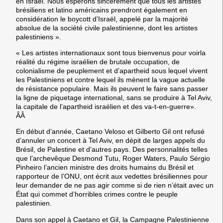
en Israël. Nous espérons sincèrement que tous les artistes
brésiliens et latino américains prendront également en
considération le boycott d’Israël, appelé par la majorité
absolue de la société civile palestinienne, dont les artistes
palestiniens ».
« Les artistes internationaux sont tous bienvenus pour voirla
réalité du régime israélien de brutale occupation, de
colonialisme de peuplement et d’apartheid sous lequel vivent
les Palestiniens et contre lequel ils mènent la vague actuelle
de résistance populaire. Mais ils peuvent le faire sans passer
la ligne de piquetage international, sans se produire à Tel Aviv,
la capitale de l’apartheid israélien et des va-t-en-guerre».
ÂÂ
En début d’année, Caetano Veloso et Gilberto Gil ont refusé
d’annuler un concert à Tel Aviv, en dépit de larges appels du
Brésil, de Palestine et d’autres pays. Des personnalités telles
que l’archevêque Desmond Tutu, Roger Waters, Paulo Sérgio
Pinheiro l’ancien ministre des droits humains du Brésil et
rapporteur de l’ONU, ont écrit aux vedettes brésiliennes pour
leur demander de ne pas agir comme si de rien n’était avec un
État qui commet d’horribles crimes contre le peuple
palestinien.
Dans son appel à Caetano et Gil, la Campagne Palestinienne