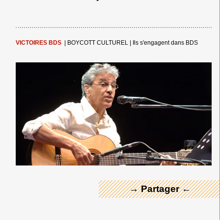
VICTOIRES BDS
|
BOYCOTT CULTUREL
|
Ils s'engagent dans BDS
← Merci ! →
→ Partager ←