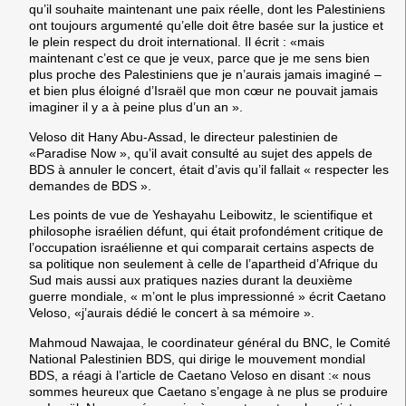
qu’il souhaite maintenant une paix réelle, dont les Palestiniens
ont toujours argumenté qu’elle doit être basée sur la justice et
le plein respect du droit international. Il écrit : «mais
maintenant c’est ce que je veux, parce que je me sens bien
plus proche des Palestiniens que je n’aurais jamais imaginé –
et bien plus éloigné d’Israël que mon cœur ne pouvait jamais
imaginer il y a à peine plus d’un an ».
Veloso dit Hany Abu-Assad, le directeur palestinien de
«Paradise Now », qu’il avait consulté au sujet des appels de
BDS à annuler le concert, était d’avis qu’il fallait « respecter les
demandes de BDS ».
Les points de vue de Yeshayahu Leibowitz, le scientifique et
philosophe israélien défunt, qui était profondément critique de
l’occupation israélienne et qui comparait certains aspects de
sa politique non seulement à celle de l’apartheid d’Afrique du
Sud mais aussi aux pratiques nazies durant la deuxième
guerre mondiale, « m’ont le plus impressionné » écrit Caetano
Veloso, «j’aurais dédié le concert à sa mémoire ».
Mahmoud Nawajaa, le coordinateur général du BNC, le Comité
National Palestinien BDS, qui dirige le mouvement mondial
BDS, a réagi à l’article de Caetano Veloso en disant :« nous
sommes heureux que Caetano s’engage à ne plus se produire