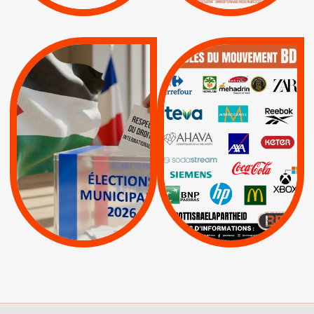
QUE BOYCOTTER ?
MUNICIPALES 2026 :
/
JE VOTE POUR LE
BOYCOTT
DÉSINVESTISSEME
RESPECT DU DROIT
|
|
|
Actus
Ahava
INTERNATIONAL EN
|
|
|
AXA
BNP
CAF
PALESTINE
|
|
Carrefour
HP
|
Keter
|
|
APPELS
Actus
|
Livres et brochures
Espaces Sans
Apartheid
|
|
Mehadrin
PUMA
|
Lettres d'interpellation
|
Sodastream
|
Pétitions
Visuels, tracts,
affiches,...