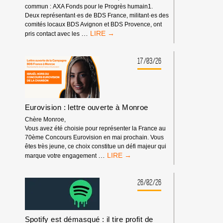
PRÉCÉDENT
commun : AXA Fonds pour le Progrès humain1.
Deux représentant·es de BDS France, militant·es des
comités locaux BDS Avignon et BDS Provence, ont
AXA
…
pris contact avec les
FONDS
POUR
LE
17/03/26
PROGRÈS
HUMAIN,
PARTENAIRE
DE
FESTIVALS
Eurovision : lettre ouverte à Monroe
Chère Monroe,
Vous avez été choisie pour représenter la France au
70ème Concours Eurovision en mai prochain. Vous
êtes très jeune, ce choix constitue un défi majeur qui
EUROVISION
…
marque votre engagement
:
LETTRE
OUVERTE
26/02/26
À
MONROE
Spotify est démasqué : il tire profit de