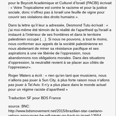
pour le Boycott Académique et Culturel d’Israël (PACBI) écrivait
: « Votre Tropicalisme est contre le racisme et pour la justice
sociale, donc n’offrez pas à Israël une feuille de vigne pour
couvrir ses violations des droits humains ».
Dans la lettre qu’il leur a adressée, Desmond Tutu écrivait : «
j’ai moi-même été témoin de la réalité de l’apartheid qu’Israël a
instauré à l’intérieur de ses frontières et dans le territoire
palestinien occupé (…). Si nous ne pouvons, à tout le moins,
nous conformer aux appels de la société palestinienne en
nous abstenant de miner sa résistance pacifique et ses
aspirations à une vie libérée de l’oppression, nous
abandonnons nos obligations morales. Dans des situations
d’oppression, la neutralité revient à se placer aux côtés de
l’oppresseur».
Roger Waters a écrit : « rien qu’en tant que musiciens, nous
n’allions pas jouer à Sun City, à plus forte raison nous n’allons
pas jouer à Tel Aviv. Il n’y a plus place dans le monde actuel
pour un régime raciste d’apartheid »
Traduction SF pour BDS France
source: BNC:
http://www.bdsmovement.net/2015/brazilian-star-caetano-
veloso-announces-he-will-never-go-back-to-israel-13554