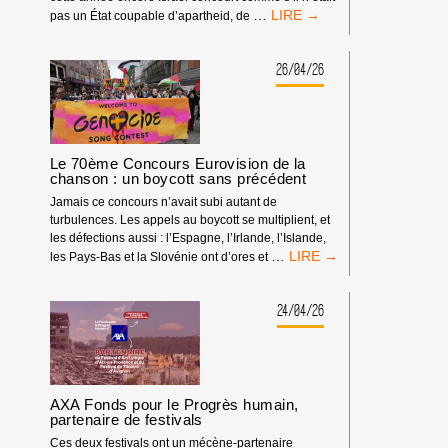
PAS
…
pas un État coupable d’apartheid, de
DE
NORMALISATION
DE
26/04/26
L’ÉTAT
D’APARTHEID
GÉNOCIDAIRE
À
LA
Le 70ème Concours Eurovision de la
TV
chanson : un boycott sans précédent
POUR
Jamais ce concours n’avait subi autant de
LE
turbulences. Les appels au boycott se multiplient, et
CONCOURS
les défections aussi : l’Espagne, l’Irlande, l’Islande,
EUROVISION
LE
…
les Pays-Bas et la Slovénie ont d’ores et
DE
70ÈME
LA
CONCOURS
CHANSON
EUROVISION
24/04/26
2026
DE
!
LA
CHANSON
:
UN
AXA Fonds pour le Progrès humain,
BOYCOTT
partenaire de festivals
SANS
Ces deux festivals ont un mécène-partenaire