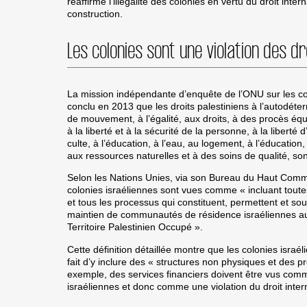
réaffirmé l’illégalité des colonies en vertu du droit inter
construction.
Les colonies sont une violation des dr
La mission indépendante d’enquête de l’ONU sur les c
conclu en 2013 que les droits palestiniens à l’autodéterm
de mouvement, à l’égalité, aux droits, à des procès équ
à la liberté et à la sécurité de la personne, à la liberté 
culte, à l’éducation, à l’eau, au logement, à l’éducation
aux ressources naturelles et à des soins de qualité, s
Selon les Nations Unies, via son Bureau du Haut Commi
colonies israéliennes sont vues comme « incluant toute
et tous les processus qui constituent, permettent et sou
maintien de communautés de résidence israéliennes au
Territoire Palestinien Occupé ».
Cette définition détaillée montre que les colonies israé
fait d’y inclure des « structures non physiques et des 
exemple, des services financiers doivent être vus comm
israéliennes et donc comme une violation du droit inter