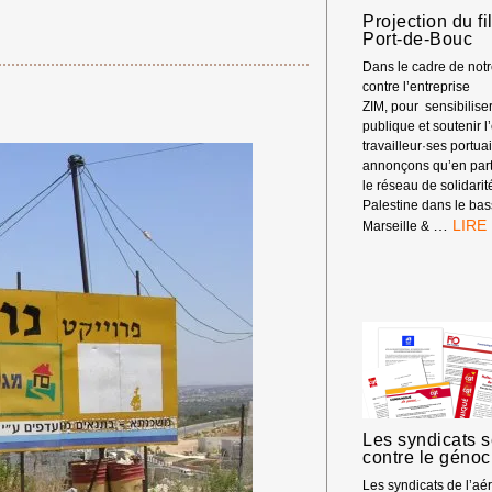
Projection du fi
Port-de-Bouc
Dans le cadre de no
contre l’entreprise
ZIM, pour sensibiliser
publique et soutenir
travailleur·ses portua
annonçons qu’en part
le réseau de solidarit
Palestine dans le bas
PROJ
…
Marseille &
DU
FILM
PORT
À
PORT
DE-
BOUC
Les syndicats s
contre le géno
Les syndicats de l’aé