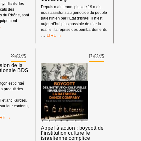
 syndicats des
Depuis maintenant plus de 19 mois,
icats des
nous assistons au génocide du peuple
 du Rhône, sont
palestinien par l’État d’Israël. Il n’est
’équipement
aujourd’hui plus possible de nier la
réalité : la reprise des bombardements
CATS
COMMUNIQUÉ
…
DES
ISENT
PROMOTIONS
RE
48
20/03/25
17/02/25
ET
IDE
49
sion de la
DU
ationale BDS
THÉÂTRE
NATIONAL
çon est dirigé
DE
 a produit des
STRASBOURG
 et anti Kurdes,
 sur leur contenu,
SANÇON:
CISION
Appel à action : boycott de
E
l’institution culturelle
israélienne complice
ORDINATION