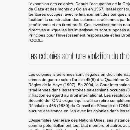
l’expansion des colonies. Depuis l’occupation de la Cis
de Gaza et des monts du Golan en 1967, Israël construit
territoires occupés, avec le financement des banques is
facilitent la construction des colonies israéliennes pa
israéliennes et en tirent profit. Ces investissements nour
directives auxquelles les investisseurs sont supposés a
Principes pour l’Investissement responsable et les Droi
l’OCDE.
Les colonies sont une violation du dro
Les colonies israéliennes sont illégales en droit intern
crimes de guerre selon l’article 49(6) d la Quatrième C
Règles de la Haye (1907). En 2004, la Cour Internation
israéliennes dans les territoires palestiniens occupés (
infraction eu égard au droit international. Les résolut
Sécurité de l’ONU exigent qu’Israël se retire complèteme
Résolution 465 (1980) du Conseil de Sécurité de l’ONU a
aucune assistance en lien avec les colonies dans les te
L’Assemblée Générale des Nations Unies, ses instances
comme potentiellement tout État membre et autres act