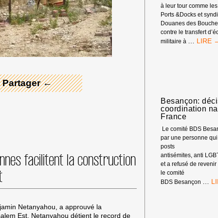
à leur tour comme les
Ports &Docks et synd
Douanes des Bouches
 Merci ! →
contre le transfert d
LES
…
militaire à
SYNDI
SE
MOBIL
CONT
 Partager ←
LE
GÉNOC
Besançon: déci
À
coordination n
GAZA
France
Le comité BDS Besan
par une personne qui
posts
nnes facilitent la construction
antisémites, anti LGBT
et a refusé de revenir
t
le comité
BE
…
BDS Besançon
DÉ
D
njamin Netanyahou, a approuvé la
LA
alem Est. Netanyahou détient le record de
CO