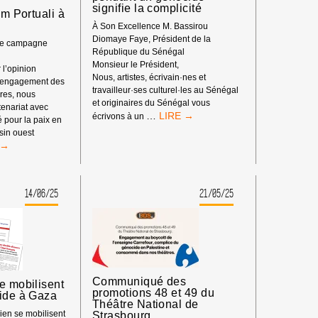
signifie la complicité
lm Portuali à
À Son Excellence M. Bassirou
Diomaye Faye, Président de la
tre campagne
République du Sénégal
Monsieur le Président,
 l’opinion
Nous, artistes, écrivain·nes et
 l’engagement des
travailleur·ses culturel·les au Sénégal
ires, nous
et originaires du Sénégal vous
enariat avec
LETTRE
…
écrivons à un
é pour la paix en
OUVERTE
sin ouest
:
ECTION
LE
SILENCE
PENDANT
UALI
UN
14/06/25
21/05/25
GÉNOCIDE
-
SIGNIFIE
LA
COMPLICITÉ
Communiqué des
e mobilisent
promotions 48 et 49 du
cide à Gaza
Théâtre National de
rien se mobilisent
Strasbourg