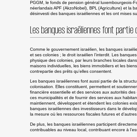
PGGM, le fonds de pension général luxembourgeois-Fo
néerlandais APF (AkzoNobel), BPL (Agriculture) et la
désinvesti des banques israéliennes et les ont mises sur
Les banques israéliennes font partie 
Comme le gouvernement israélien, les banques israélien
et ses colonies ; le droit israélien l’interdit. Les banque
physique des colonies, par leurs branches locales dans 
maisons individuelles, les biens immobiliers et les bie
contrepartie des prêts qu’elles consentent.
Les banques israéliennes font aussi partie de la struct
colonisation. Elles constituent, permettent et soutiennen
financière essentielle et des services aux autorités de
ces municipalités et de fournir des services aux habitan
maintiennent, développent et étendent les colonies exist
banques israéliennes des investisseurs dans le dévelop
la mesure où les ressources fiscales futures et d’autre
De plus, les banques israéliennes participent directem
contribuables au niveau local, contribuant encore à l’es