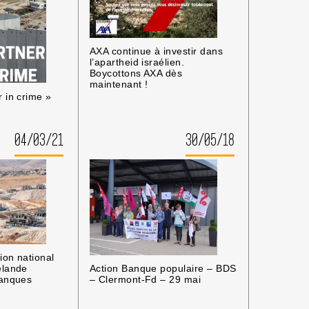
AXA continue à investir dans
l’apartheid israélien.
Boycottons AXA dès
maintenant !
 in crime »
04/03/21
30/05/18
ion national
Action Banque populaire – BDS
élande
– Clermont-Fd – 29 mai
banques