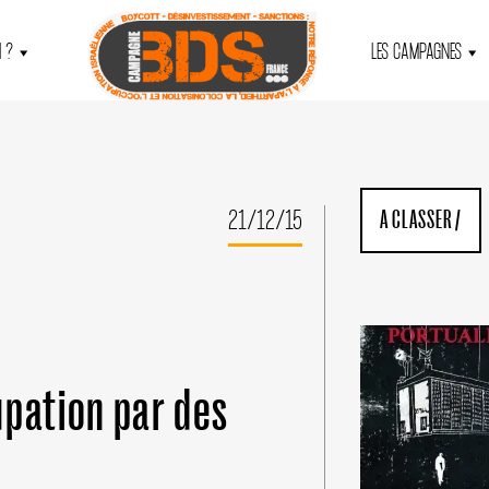
 ?
LES CAMPAGNES
21/12/15
A CLASSER
/
upation par des