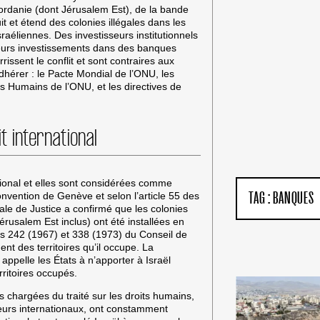
jordanie (dont Jérusalem Est), de la bande
NA
 et étend des colonies illégales dans les
B
raéliennes. Des investisseurs institutionnels
F
r leurs investissements dans des banques
rissent le conflit et sont contraires aux
dhérer : le Pacte Mondial de l’ONU, les
ts Humains de l’ONU, et les directives de
it international
ational et elles sont considérées comme
onvention de Genève et selon l’article 55 des
TAG :
BANQUES
ale de Justice a confirmé que les colonies
Jérusalem Est inclus) ont été installées en
ions 242 (1967) et 338 (1973) du Conseil de
nt des territoires qu’il occupe. La
ppelle les États à n’apporter à Israël
rritoires occupés.
 chargées du traité sur les droits humains,
eurs internationaux, ont constamment