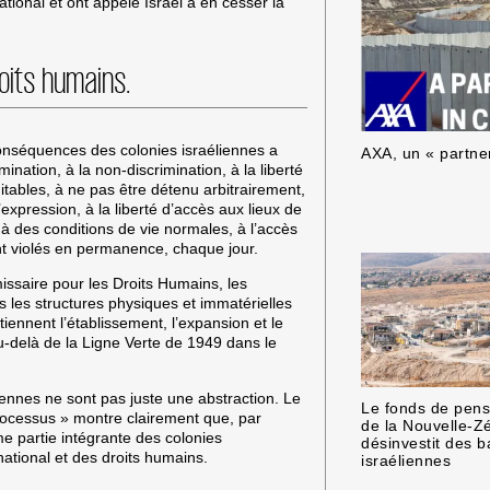
national et ont appelé Israël à en cesser la
oits humains.
onséquences des colonies israéliennes a
AXA, un « partner
ination, à la non-discrimination, à la liberté
itables, à ne pas être détenu arbitrairement,
d’expression, à la liberté d’accès aux lieux de
, à des conditions de vie normales, à l’accès
ont violés en permanence, chaque jour.
ssaire pour les Droits Humains, les
s les structures physiques et immatérielles
tiennent l’établissement, l’expansion et le
-delà de la Ligne Verte de 1949 dans le
liennes ne sont pas juste une abstraction. Le
Le fonds de pens
processus » montre clairement que, par
de la Nouvelle-Z
e partie intégrante des colonies
désinvestit des 
national et des droits humains.
israéliennes