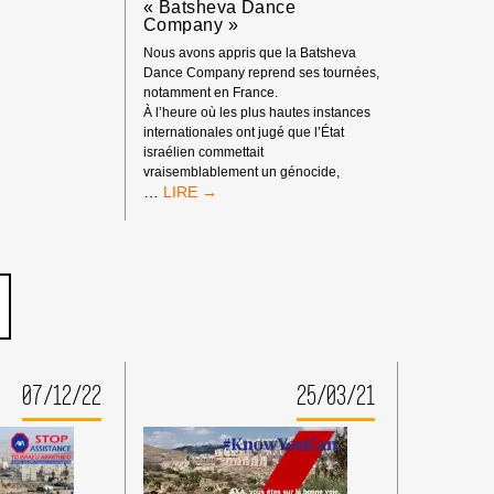
« Batsheva Dance
TIONALE
Company »
DS
RANCE
Nous avons appris que la Batsheva
Dance Company reprend ses tournées,
notamment en France.
À l’heure où les plus hautes instances
internationales ont jugé que l’État
israélien commettait
vraisemblablement un génocide,
APPEL
…
À
ACTION
:
BOYCOTT
DE
L’INSTITUTION
CULTURELLE
ISRAÉLIENNE
COMPLICE
07/12/22
25/03/21
« BATSHEVA
DANCE
COMPANY »