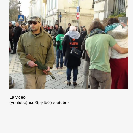
La vidéo:
{youtube}hcoXtpjztb0{/youtube}