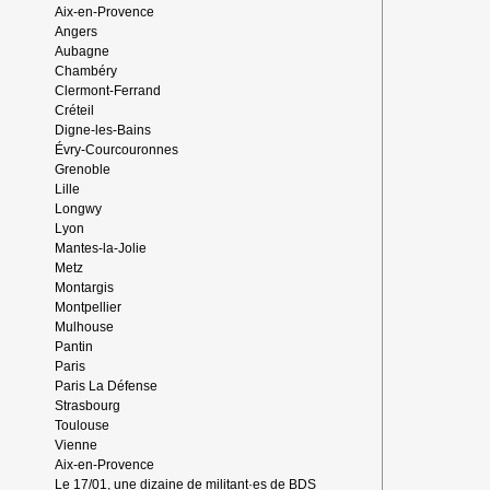
Aix-en-Provence
Angers
Aubagne
Chambéry
Clermont-Ferrand
Créteil
Digne-les-Bains
Évry-Courcouronnes
Grenoble
Lille
Longwy
Lyon
Mantes-la-Jolie
Metz
Montargis
Montpellier
Mulhouse
Pantin
Paris
Paris La Défense
Strasbourg
Toulouse
Vienne
Aix-en-Provence
Le 17/01, une dizaine de militant·es de BDS