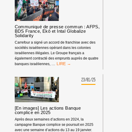
LA
FÊTE
DE
L’HUMANITÉ
2025
Communiqué de presse commun : AFPS,
BDS France, Ekō et Intal Globalize
Solidarity
Carrefour a signé un accord de franchise avec des
sociétés israéliennes opérant dans les colonies
israéliennes illégales. Le Groupe français a
également contracté des emprunts auprès de quatre
COMMUNIQUÉ
…
banques israéliennes,
DE
PRESSE
COMMUN
23/01/25
:
AFPS,
BDS
FRANCE,
EKŌ
[En images] Les actions Banque
ET
complice en 2025
INTAL
Après deux semaines d’actions en 2024, la
GLOBALIZE
campagne Banque complice se poursuit en 2025
SOLIDARITY
avec une semaine d’actions du 13 au 19 janvier.