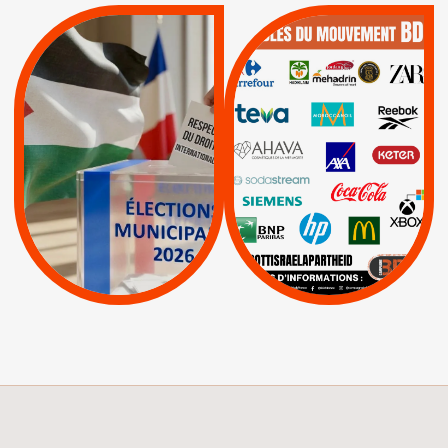
QUE BOYCOTTER ?
MUNICIPALES 2026 :
/
JE VOTE POUR LE
BOYCOTT
DÉSINVESTISSEME
RESPECT DU DROIT
|
|
|
Actus
Ahava
INTERNATIONAL EN
|
|
|
AXA
BNP
CAF
PALESTINE
|
|
Carrefour
HP
|
Keter
|
|
APPELS
Actus
|
Livres et brochures
Espaces Sans
Apartheid
|
|
Mehadrin
PUMA
|
Lettres d'interpellation
|
Sodastream
|
Pétitions
Visuels, tracts,
affiches,...