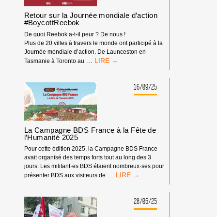
L’ARMEMENT
D’ISRAËL
Retour sur la Journée mondiale d’action
#BoycottReebok
De quoi Reebok a-t-il peur ? De nous !
Plus de 20 villes à travers le monde ont participé à la
Journée mondiale d’action. De Launceston en
RETOUR
…
Tasmanie à Toronto au
SUR
LA
JOURNÉE
16/09/25
MONDIALE
D’ACTION
#BOYCOTTREEBOK
La Campagne BDS France à la Fête de
l’Humanité 2025
Pour cette édition 2025, la Campagne BDS France
avait organisé des temps forts tout au long des 3
jours. Les militant·es BDS étaient nombreux·ses pour
LA
…
présenter BDS aux visiteurs de
CAMPAGNE
BDS
FRANCE
28/05/25
À