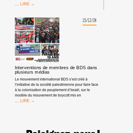
[EN
…
IMAGES]
LES
ACTIONS
15/12/24
BANQUE
COMPLICE
EN
2025
Interventions de membres de BDS dans
plusieurs médias
Le mouvement international BDS s’est créé à
l’initiative de la société palestinienne pour faire face
à la colonisation de peuplement d’Israël, sur le
modèle du mouvement de boycott mis en
INTERVENTIONS
…
DE
MEMBRES
DE
BDS
DANS
PLUSIEURS