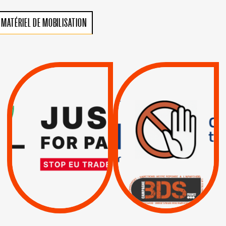
MATÉRIEL DE MOBILISATION
VIOLATIONS DES
TREIZIÈME APPEL.
DROITS DE L’HOMME
RESPECT DU DROIT
PAR ISRAËL :
INTERNATIONAL ?
EXIGEONS LA
TRUMP, MACRON :
SUSPENSION
MÊME COMBAT
TOTALE DE
L’ACCORD
|
|
Actus
D’ASSOCIATION UE-
BOYCOTT DES
ENTREPRISES
ISRAËL
|
|
Boycott militaire
/
APPELS
SANCTIONS
Lettres d'interpellation
|
|
Actus
Pétitions