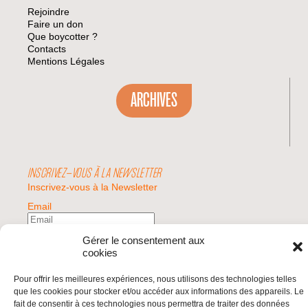
Rejoindre
Faire un don
Que boycotter ?
Contacts
Mentions Légales
ARCHIVES
INSCRIVEZ-VOUS À LA NEWSLETTER
Inscrivez-vous à la Newsletter
Email
Gérer le consentement aux
Valider
cookies
Pour offrir les meilleures expériences, nous utilisons des technologies telles
que les cookies pour stocker et/ou accéder aux informations des appareils. Le
© 2026 | BDS France | Boycott Désinvestissement Sanctions, la réponse
fait de consentir à ces technologies nous permettra de traiter des données
citoyenne et non-violente à l'impunité d'Israël |