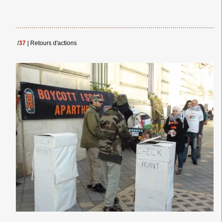
/
37
|
Retours d'actions
← Merci ! →