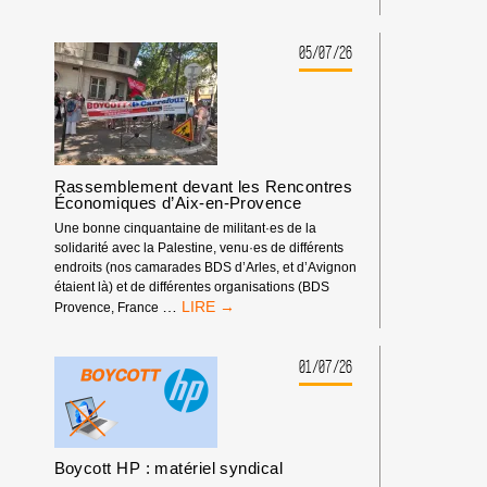
SPORTIF
:
LA
05/07/26
FÉDÉRATION
ISRAÉLIENNE
D’ESCALADE
DOIT
ÊTRE
EXCLUE
Rassemblement devant les Rencontres
DES
Économiques d’Aix-en-Provence
COMPÉTITIONS
INTERNATIONALES
Une bonne cinquantaine de militant·es de la
!
solidarité avec la Palestine, venu·es de différents
endroits (nos camarades BDS d’Arles, et d’Avignon
étaient là) et de différentes organisations (BDS
RASSEMBLEMENT
…
Provence, France
DEVANT
LES
RENCONTRES
01/07/26
ÉCONOMIQUES
D’AIX-
EN-
PROVENCE
Boycott HP : matériel syndical