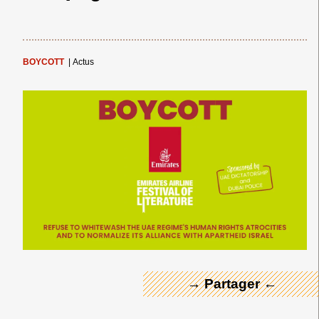
BOYCOTT
|
Actus
← Merci ! →
→ Partager ←