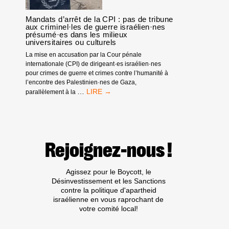
!
Mandats d’arrêt de la CPI : pas de tribune
aux criminel·les de guerre israélien·nes
présumé·es dans les milieux
universitaires ou culturels
La mise en accusation par la Cour pénale
internationale (CPI) de dirigeant·es israélien·nes
pour crimes de guerre et crimes contre l’humanité à
l’encontre des Palestinien·nes de Gaza,
MANDATS
…
parallèlement à la
D’ARRÊT
DE
LA
CPI
:
Rejoignez-nous !
PAS
DE
TRIBUNE
Agissez pour le Boycott, le
AUX
Désinvestissement et les Sanctions
CRIMINEL·LES
contre la politique d'apartheid
DE
israélienne en vous raprochant de
GUERRE
votre comité local!
ISRAÉLIEN·NES
PRÉSUMÉ·ES
DANS