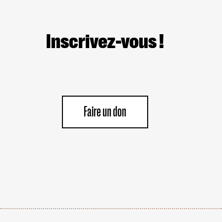
LES
MILIEUX
UNIVERSITAIRES
OU
Inscrivez-vous !
CULTURELS
Faire un don