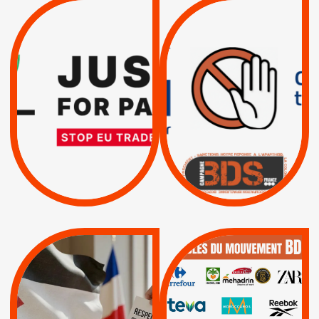
VIOLATIONS DES
TREIZIÈME APPEL.
DROITS DE L’HOMME
RESPECT DU DROIT
PAR ISRAËL :
INTERNATIONAL ?
EXIGEONS LA
TRUMP, MACRON :
SUSPENSION
MÊME COMBAT
TOTALE DE
L’ACCORD
|
|
Actus
D’ASSOCIATION UE-
BOYCOTT DES
ENTREPRISES
ISRAËL
|
|
Boycott militaire
/
APPELS
SANCTIONS
Lettres d'interpellation
|
|
Actus
Pétitions
QUE BOYCOTTER ?
MUNICIPALES 2026 :
/
JE VOTE POUR LE
BOYCOTT
DÉSINVESTISSEME
RESPECT DU DROIT
|
|
|
Actus
Ahava
INTERNATIONAL EN
|
|
|
AXA
BNP
CAF