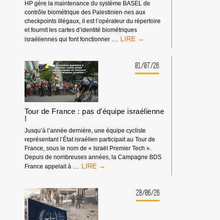
HP gère la maintenance du système BASEL de
contrôle biométrique des Palestinien·nes aux
checkpoints illégaux, il est l’opérateur du répertoire
et fournit les cartes d’identité biométriques
BOYCOTT
…
israéliennes qui font fonctionner
HP
:
MATÉRIEL
01/07/26
SYNDICAL
Tour de France : pas d’équipe israélienne
!
Jusqu’à l’année dernière, une équipe cycliste
représentant l’État israélien participait au Tour de
France, sous le nom de « Israël Premier Tech ».
Depuis de nombreuses années, la Campagne BDS
TOUR
…
France appelait à
DE
FRANCE
:
28/06/26
PAS
D’ÉQUIPE
ISRAÉLIENNE