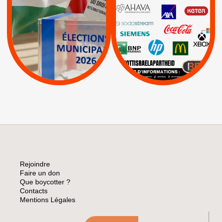
PALESTINE
|
|
Carrefour
HP
|
Keter
|
|
APPELS
Actus
|
Livres et brochures
Espaces Sans
Apartheid
|
|
Mehadrin
PUMA
|
Lettres d'interpellation
|
Sodastream
|
Pétitions
Visuels, tracts,
affiches,...
Rejoindre
Faire un don
Que boycotter ?
Contacts
Mentions Légales