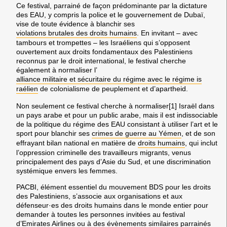
Ce festival, parrainé de façon prédominante par la dictature
des EAU, y compris la police et le gouvernement de Dubaï,
vise de toute évidence à blanchir ses
violations brutales des droits humains
. En invitant – avec
tambours et trompettes – les Israéliens qui s’opposent
ouvertement aux droits fondamentaux des Palestiniens
reconnus par le droit international, le festival cherche
également à normaliser l’
alliance militaire et sécuritaire du régime avec le régime i
s
raélien
de colonialisme de peuplement et d’apartheid.
Non seulement ce festival cherche à normaliser[1] Israël dans
un pays arabe et pour un public arabe, mais il est indissociable
de la politique du régime des EAU consistant à utiliser l’art et le
sport pour blanchir ses
crimes de guerre au Yémen
, et de son
effrayant bilan national en matière de
droits humains
, qui inclut
l’oppression criminelle des travailleurs migrants, venus
principalement des pays d’Asie du Sud, et une discrimination
systémique envers les femmes.
PACBI, élément essentiel du mouvement BDS pour les droits
des Palestiniens, s’associe aux organisations et aux
défenseur·es des droits humains dans le monde entier pour
demander à toutes les personnes invitées au festival
d’Emirates Airlines ou à des évènements similaires parrainés