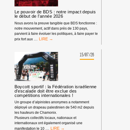
Le pouvoir de BDS : notre impact depuis
le début de l’année 2026
Nous avons la preuve tangible que BDS fonctionne :
notre mouvement, actif dans près de 130 pays,
parvient à faire évoluer les politiques, à faire payer le
LE
…
prix fort aux
POUVOIR
DE
BDS
15/07/26
:
NOTRE
IMPACT
DEPUIS
LE
DÉBUT
Boycott sportif : la Fédération israélienne
d’escalade doit être exclue des
DE
compétitions internationales !
L’ANNÉE
2026
Un groupe d’alpinistes anonymes a notamment
déployé un drapeau palestinien de 540 m2 depuis
les hauteurs de Chamonix.
Plusieurs collectifs locaux, nationaux et
internationaux ont également organisé une
BOYCOTT
…
manifestation le 10