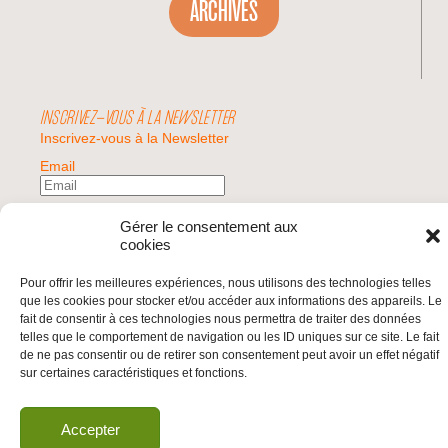
ARCHIVES
INSCRIVEZ-VOUS À LA NEWSLETTER
Inscrivez-vous à la Newsletter
Email
Valider
Gérer le consentement aux
cookies
Pour offrir les meilleures expériences, nous utilisons des technologies telles
© 2026 | BDS France | Boycott Désinvestissement Sanctions, la réponse
que les cookies pour stocker et/ou accéder aux informations des appareils. Le
citoyenne et non-violente à l'impunité d'Israël |
fait de consentir à ces technologies nous permettra de traiter des données
telles que le comportement de navigation ou les ID uniques sur ce site. Le fait
de ne pas consentir ou de retirer son consentement peut avoir un effet négatif
sur certaines caractéristiques et fonctions.
Accepter