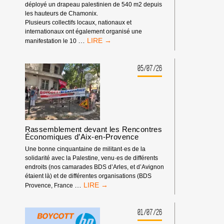
déployé un drapeau palestinien de 540 m2 depuis
les hauteurs de Chamonix.
Plusieurs collectifs locaux, nationaux et
internationaux ont également organisé une
BOYCOTT
…
manifestation le 10
SPORTIF
:
LA
05/07/26
FÉDÉRATION
ISRAÉLIENNE
D’ESCALADE
DOIT
ÊTRE
EXCLUE
Rassemblement devant les Rencontres
DES
Économiques d’Aix-en-Provence
COMPÉTITIONS
INTERNATIONALES
Une bonne cinquantaine de militant·es de la
!
solidarité avec la Palestine, venu·es de différents
endroits (nos camarades BDS d’Arles, et d’Avignon
étaient là) et de différentes organisations (BDS
RASSEMBLEMENT
…
Provence, France
DEVANT
LES
RENCONTRES
01/07/26
ÉCONOMIQUES