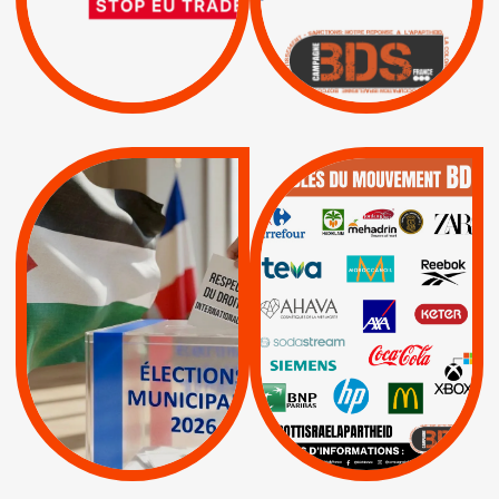
BOYCOTT DES
ENTREPRISES
ISRAËL
|
|
Boycott militaire
/
APPELS
SANCTIONS
Lettres d'interpellation
|
|
Actus
Pétitions
QUE BOYCOTTER ?
MUNICIPALES 2026 :
/
JE VOTE POUR LE
BOYCOTT
DÉSINVESTISSEME
RESPECT DU DROIT
|
|
|
Actus
Ahava
INTERNATIONAL EN
|
|
|
AXA
BNP
CAF
PALESTINE
|
|
Carrefour
HP
|
Keter
|
|
APPELS
Actus
|
Livres et brochures
Espaces Sans
Apartheid
|
|
Mehadrin
PUMA
|
Lettres d'interpellation
|
Sodastream
|
Pétitions
Visuels, tracts,
affiches,...