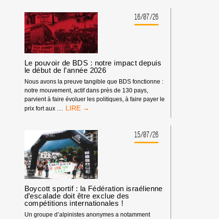
16/07/26
Le pouvoir de BDS : notre impact depuis
le début de l’année 2026
Nous avons la preuve tangible que BDS fonctionne :
notre mouvement, actif dans près de 130 pays,
parvient à faire évoluer les politiques, à faire payer le
LE
…
prix fort aux
POUVOIR
DE
BDS
15/07/26
:
NOTRE
IMPACT
DEPUIS
LE
DÉBUT
Boycott sportif : la Fédération israélienne
d’escalade doit être exclue des
DE
compétitions internationales !
L’ANNÉE
2026
Un groupe d’alpinistes anonymes a notamment