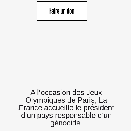
Faire un don
Navigation
A l’occasion des Jeux
de
Olympiques de Paris, La
l’article
←
France accueille le président
d’un pays responsable d’un
génocide.