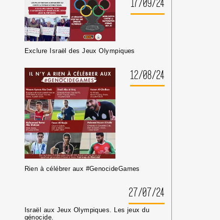
17/09/24
DE
GUERRE
ISRAÉLIEN·NES
PRÉSUMÉ·ES
DANS
Exclure Israël des Jeux Olympiques
LES
MILIEUX
UNIVERSITAIRES
12/08/24
OU
CULTURELS
Rien à célébrer aux #GenocideGames
27/07/24
Israël aux Jeux Olympiques. Les jeux du
génocide.