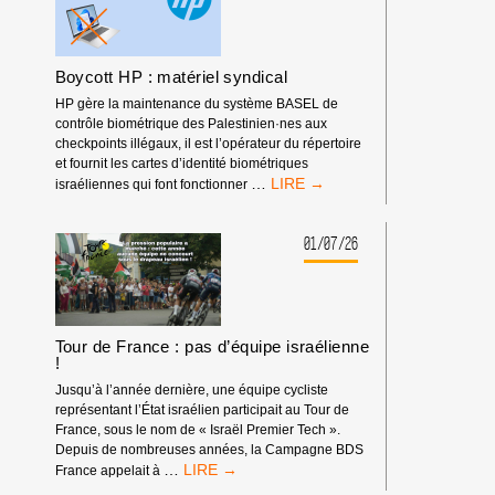
D’AIX-
EN-
PROVENCE
Boycott HP : matériel syndical
HP gère la maintenance du système BASEL de
contrôle biométrique des Palestinien·nes aux
checkpoints illégaux, il est l’opérateur du répertoire
et fournit les cartes d’identité biométriques
BOYCOTT
…
israéliennes qui font fonctionner
HP
:
MATÉRIEL
01/07/26
SYNDICAL
Tour de France : pas d’équipe israélienne
!
Jusqu’à l’année dernière, une équipe cycliste
représentant l’État israélien participait au Tour de
France, sous le nom de « Israël Premier Tech ».
Depuis de nombreuses années, la Campagne BDS
TOUR
…
France appelait à
DE