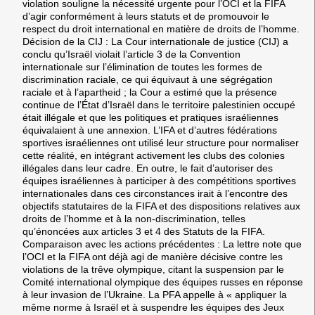
violation souligne la nécessité urgente pour l’OCI et la FIFA
d’agir conformément à leurs statuts et de promouvoir le
respect du droit international en matière de droits de l’homme.
Décision de la CIJ : La Cour internationale de justice (CIJ) a
conclu qu’Israël violait l’article 3 de la Convention
internationale sur l’élimination de toutes les formes de
discrimination raciale, ce qui équivaut à une ségrégation
raciale et à l’apartheid ; la Cour a estimé que la présence
continue de l’État d’Israël dans le territoire palestinien occupé
était illégale et que les politiques et pratiques israéliennes
équivalaient à une annexion. L’IFA et d’autres fédérations
sportives israéliennes ont utilisé leur structure pour normaliser
cette réalité, en intégrant activement les clubs des colonies
illégales dans leur cadre. En outre, le fait d’autoriser des
équipes israéliennes à participer à des compétitions sportives
internationales dans ces circonstances irait à l’encontre des
objectifs statutaires de la FIFA et des dispositions relatives aux
droits de l’homme et à la non-discrimination, telles
qu’énoncées aux articles 3 et 4 des Statuts de la FIFA.
Comparaison avec les actions précédentes : La lettre note que
l’OCI et la FIFA ont déjà agi de manière décisive contre les
violations de la trêve olympique, citant la suspension par le
Comité international olympique des équipes russes en réponse
à leur invasion de l’Ukraine. La PFA appelle à « appliquer la
même norme à Israël et à suspendre les équipes des Jeux