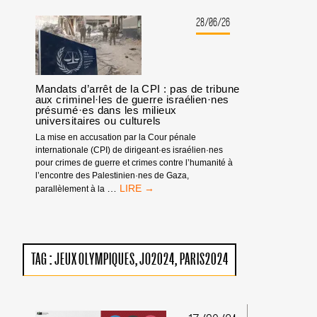
FRANCE
:
28/06/26
PAS
D’ÉQUIPE
ISRAÉLIENNE
!
Mandats d’arrêt de la CPI : pas de tribune
aux criminel·les de guerre israélien·nes
présumé·es dans les milieux
universitaires ou culturels
La mise en accusation par la Cour pénale
internationale (CPI) de dirigeant·es israélien·nes
pour crimes de guerre et crimes contre l’humanité à
l’encontre des Palestinien·nes de Gaza,
MANDATS
…
parallèlement à la
D’ARRÊT
DE
LA
CPI
:
TAG :
JEUX OLYMPIQUES
JO2024
PARIS2024
PAS
DE
TRIBUNE
AUX
CRIMINEL·LES