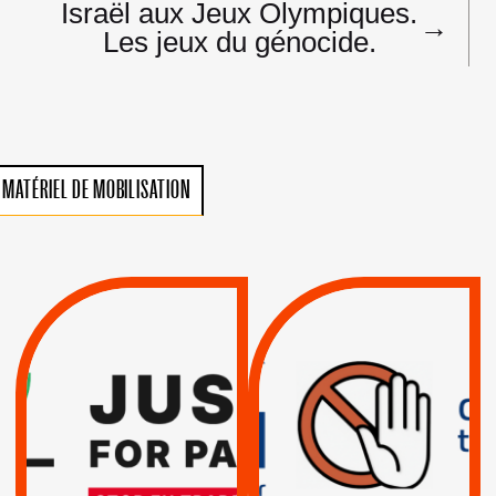
Israël aux Jeux Olympiques.
→
Les jeux du génocide.
MATÉRIEL DE MOBILISATION
VIOLATIONS DES
TREIZIÈME APPEL.
DROITS DE L’HOMME
RESPECT DU DROIT
PAR ISRAËL :
INTERNATIONAL ?
EXIGEONS LA
TRUMP, MACRON :
SUSPENSION
MÊME COMBAT
TOTALE DE
L’ACCORD
|
|
Actus
D’ASSOCIATION UE-