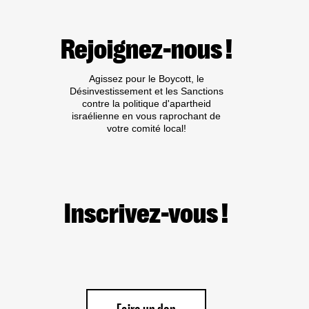
LA
CPI
:
Rejoignez-nous !
PAS
DE
TRIBUNE
Agissez pour le Boycott, le
AUX
Désinvestissement et les Sanctions
CRIMINEL·LES
contre la politique d'apartheid
DE
israélienne en vous raprochant de
GUERRE
votre comité local!
ISRAÉLIEN·NES
PRÉSUMÉ·ES
DANS
LES
MILIEUX
UNIVERSITAIRES
OU
Inscrivez-vous !
CULTURELS