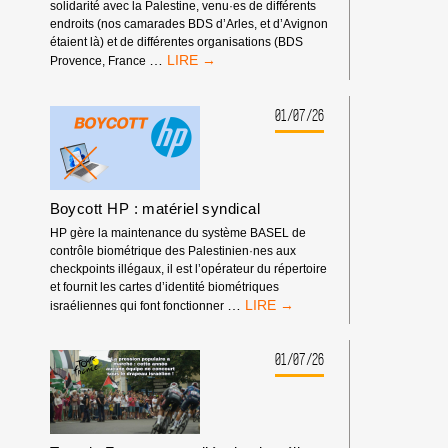
!
solidarité avec la Palestine, venu·es de différents
endroits (nos camarades BDS d’Arles, et d’Avignon
étaient là) et de différentes organisations (BDS
RASSEMBLEMENT
…
Provence, France
DEVANT
LES
RENCONTRES
01/07/26
ÉCONOMIQUES
D’AIX-
EN-
PROVENCE
Boycott HP : matériel syndical
HP gère la maintenance du système BASEL de
contrôle biométrique des Palestinien·nes aux
checkpoints illégaux, il est l’opérateur du répertoire
et fournit les cartes d’identité biométriques
BOYCOTT
…
israéliennes qui font fonctionner
HP
:
MATÉRIEL
01/07/26
SYNDICAL