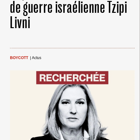
de guerre israélienne Tzipi
Livni
BOYCOTT
|
Actus
← Merci ! →