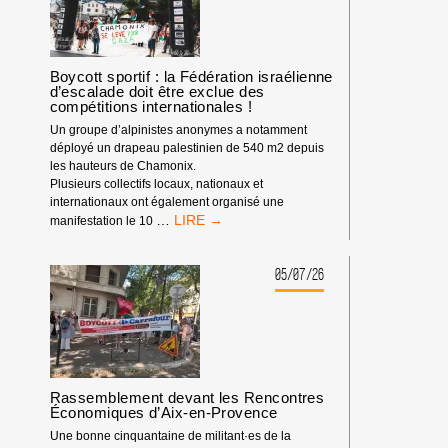
NOTRE
IMPACT
DEPUIS
LE
DÉBUT
Boycott sportif : la Fédération israélienne
d’escalade doit être exclue des
DE
compétitions internationales !
L’ANNÉE
2026
Un groupe d’alpinistes anonymes a notamment
déployé un drapeau palestinien de 540 m2 depuis
les hauteurs de Chamonix.
Plusieurs collectifs locaux, nationaux et
internationaux ont également organisé une
BOYCOTT
…
manifestation le 10
SPORTIF
:
LA
05/07/26
FÉDÉRATION
ISRAÉLIENNE
D’ESCALADE
DOIT
ÊTRE
EXCLUE
Rassemblement devant les Rencontres
DES
Économiques d’Aix-en-Provence
COMPÉTITIONS
INTERNATIONALES
Une bonne cinquantaine de militant·es de la