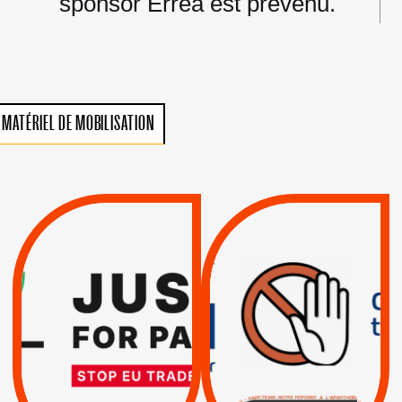
sponsor Erreà est prévenu.
MATÉRIEL DE MOBILISATION
VIOLATIONS DES
TREIZIÈME APPEL.
DROITS DE L’HOMME
RESPECT DU DROIT
PAR ISRAËL :
INTERNATIONAL ?
EXIGEONS LA
TRUMP, MACRON :
SUSPENSION
MÊME COMBAT
TOTALE DE
L’ACCORD
|
|
Actus
D’ASSOCIATION UE-
BOYCOTT DES
ENTREPRISES
ISRAËL
|
|