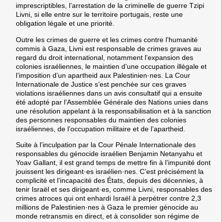
imprescriptibles, l’arrestation de la criminelle de guerre Tzipi
Livni, si elle entre sur le territoire portugais, reste une
obligation légale et une priorité.
Outre les crimes de guerre et les crimes contre l’humanité
commis à Gaza, Livni est responsable de crimes graves au
regard du droit international, notamment l’expansion des
colonies israéliennes, le maintien d’une occupation illégale et
l’imposition d’un apartheid aux Palestinien·nes. La Cour
Internationale de Justice s’est penchée sur ces graves
violations israéliennes dans un avis consultatif qui a ensuite
été adopté par l’Assemblée Générale des Nations unies dans
une résolution appelant à la responsabilisation et à la sanction
des personnes responsables du maintien des colonies
israéliennes, de l’occupation militaire et de l’apartheid.
Suite à l’inculpation par la Cour Pénale Internationale des
responsables du génocide israélien Benjamin Netanyahu et
Yoav Gallant, il est grand temps de mettre fin à l’impunité dont
jouissent les dirigeant·es israélien·nes. C’est précisément la
complicité et l’incapacité des États, depuis des décennies, à
tenir Israël et ses dirigeant·es, comme Livni, responsables des
crimes atroces qui ont enhardi Israël à perpétrer contre 2,3
millions de Palestinien·nes à Gaza le premier génocide au
monde retransmis en direct, et à consolider son régime de