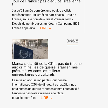
Tour de France : pas d’équipe israélienne
!
Jusqu’à l’année dernière, une équipe cycliste
représentant l’État israélien participait au Tour de
France, sous le nom de « Israël Premier Tech ».
Depuis de nombreuses années, la Campagne BDS
TOUR
…
France appelait à
DE
FRANCE
:
28/06/26
PAS
D’ÉQUIPE
ISRAÉLIENNE
!
Mandats d’arrêt de la CPI : pas de tribune
aux criminel·les de guerre israélien·nes
présumé·es dans les milieux
universitaires ou culturels
La mise en accusation par la Cour pénale
internationale (CPI) de dirigeant·es israélien·nes
pour crimes de guerre et crimes contre l’humanité à
l’encontre des Palestinien·nes de Gaza,
MANDATS
…
parallèlement à la
D’ARRÊT
DE