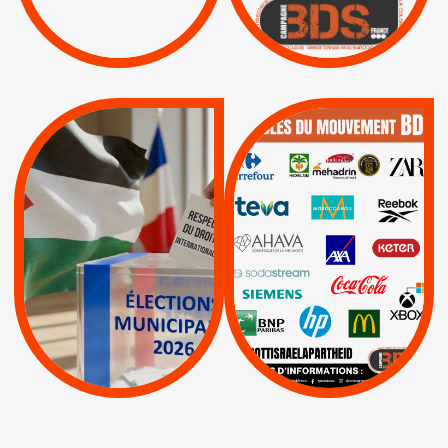
Boycott militaire
/
APPELS
SANCTIONS
Lettres d'interpellation
|
|
Actus
Pétitions
QUE BOYCOTTER ?
MUNICIPALES 2026 :
/
JE VOTE POUR LE
BOYCOTT
DÉSINVESTISSEME
RESPECT DU DROIT
|
|
|
Actus
Ahava
INTERNATIONAL EN
|
|
|
AXA
BNP
CAF
PALESTINE
|
|
Carrefour
HP
|
Keter
|
|
APPELS
Actus
|
Livres et brochures
Espaces Sans
Apartheid
|
|
Mehadrin
PUMA
|
Lettres d'interpellation
|
Sodastream
|
Pétitions
Visuels, tracts,
affiches,...