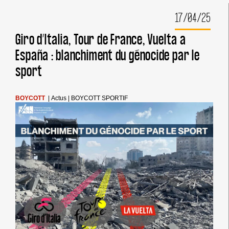
À
17/04/25
EUROPE
NETBALL
DE
Giro d’Italia, Tour de France, Vuelta a
BANNIR
España : blanchiment du génocide par le
ISRAËL
POUR
sport
CAUSE
D’IMPLICATION
DIRECTE
DANS
BOYCOTT
|
Actus
|
BOYCOTT SPORTIF
DES
CRIMES
DE
GUERRE