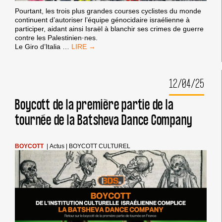
Pourtant, les trois plus grandes courses cyclistes du monde
continuent d’autoriser l’équipe génocidaire israélienne à
participer, aidant ainsi Israël à blanchir ses crimes de guerre
contre les Palestinien·nes.
GIRO
Le Giro d’Italia
…
D’ITALIA,
TOUR
DE
12/04/25
FRANCE,
VUELTA
A
Boycott de la première partie de la
ESPAÑA
tournée de la Batsheva Dance Company
:
BLANCHIMENT
DU
GÉNOCIDE
BOYCOTT
|
Actus
|
BOYCOTT CULTUREL
PAR
LE
SPORT