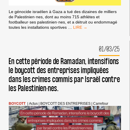
Le génocide israélien à Gaza a tué des dizaines de milliers
de Palestinien·nes, dont au moins 715 athlètes et
footballeur·ses palestinien·nes, et a détruit ou endommagé
PAS
toutes les installations sportives
…
D’ÉQUIPE
ISRAÉLIENNE
À
01/03/25
DÉCINES
(RHÔNE)
!
En cette période de Ramadan, intensifions
le boycott des entreprises impliquées
dans les crimes commis par Israël contre
les Palestinien·nes.
BOYCOTT
|
Actus
|
BOYCOTT DES ENTREPRISES
|
Carrefour