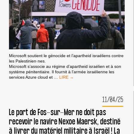
Microsoft soutient le génocide et l’apartheid israéliens contre
les Palestinien·nes.
Microsoft s’associe au régime d’apartheid israélien et à son
système pénitentiaire. Il fournit à l’armée israélienne les
NOUVELLE
services Azure cloud et
…
CIBLE
PRIORITAIRE
DU
11/04/25
BDS
:
MICROSOFT
Le port de Fos-sur-Mer ne doit pas
recevoir le navire Nexoe Maersk, destiné
à livrer du matériel militaire à Israël ! La