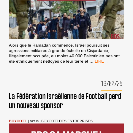
Alors que le Ramadan commence, Israël poursuit ses
agressions militaires à grande échelle en Cisjordanie,
illégalement occupée, au moins 40 000 Palestinien·nes ont
EN
été ethniquement nettoyés de leur terre et
…
CETTE
PÉRIODE
DE
19/02/25
RAMADAN,
INTENSIFIONS
LE
La Fédération Israélienne de Football perd
BOYCOTT
un nouveau sponsor
DES
ENTREPRISES
IMPLIQUÉES
DANS
BOYCOTT
|
Actus
|
BOYCOTT DES ENTREPRISES
LES
CRIMES