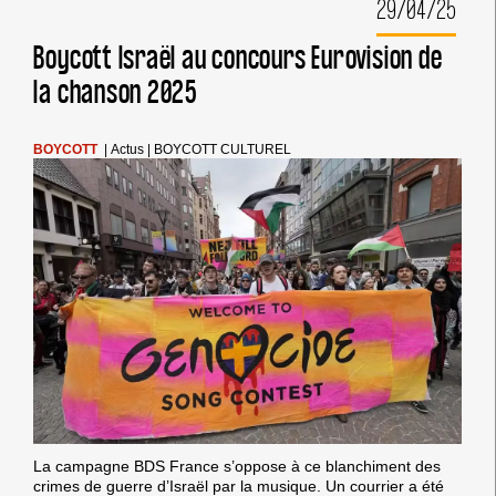
29/04/25
D’ISRAËL
AU
SALON
Boycott Israël au concours Eurovision de
DU
la chanson 2025
BOURGET,
SALON
DE
L’INDUSTRIE
BOYCOTT
|
Actus
|
BOYCOTT CULTUREL
AÉRONAUTIQUE
ET
SPATIALE
!
La campagne BDS France s’oppose à ce blanchiment des
crimes de guerre d’Israël par la musique. Un courrier a été