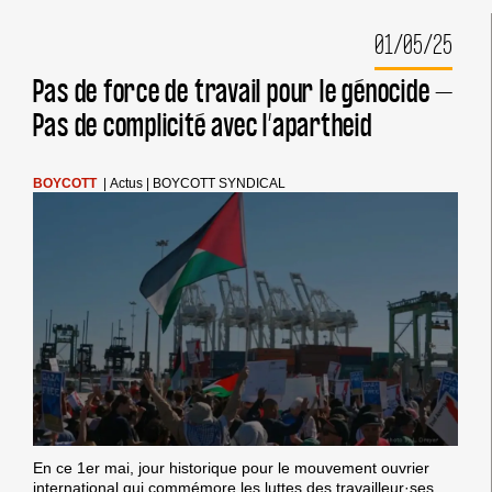
DU
CONCOURS
01/05/25
EUROVISION
DE
LA
Pas de force de travail pour le génocide –
CHANSON
Pas de complicité avec l’apartheid
BOYCOTT
|
Actus
|
BOYCOTT SYNDICAL
En ce 1er mai, jour historique pour le mouvement ouvrier
international qui commémore les luttes des travailleur·ses