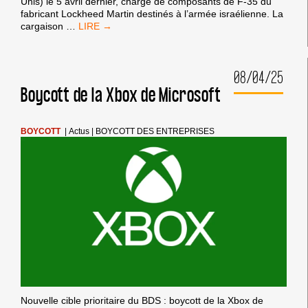
Unis) le 5 avril dernier, chargé de composants de F-35 du
fabricant Lockheed Martin destinés à l’armée israélienne. La
LE
cargaison
…
PORT
DE
FOS-
08/04/25
SUR-
MER
Boycott de la Xbox de Microsoft
NE
DOIT
PAS
BOYCOTT
|
Actus
|
BOYCOTT DES ENTREPRISES
RECEVOIR
LE
NAVIRE
NEXOE
MAERSK,
DESTINÉ
À
LIVRER
DU
MATÉRIEL
MILITAIRE
À
ISRAËL
!
Nouvelle cible prioritaire du BDS : boycott de la Xbox de