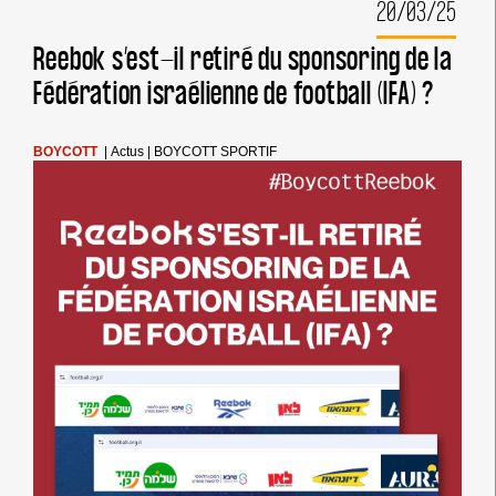
20/03/25
DÉNONCE
LA
TENUE
Reebok s’est-il retiré du sponsoring de la
DU
Fédération israélienne de football (IFA) ?
FESTIVAL
FRANÇAIS
EN
ISRAËL
BOYCOTT
|
Actus
|
BOYCOTT SPORTIF
EN
PLEIN
GÉNOCIDE