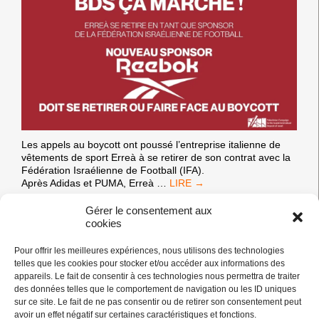
COMMIS
PAR
ISRAËL
CONTRE
LES
PALESTINIEN·NES.
Les appels au boycott ont poussé l’entreprise italienne de
vêtements de sport Erreà à se retirer de son contrat avec la
Fédération Israélienne de Football (IFA).
LA
Après Adidas et PUMA, Erreà
…
FÉDÉRATION
ISRAÉLIENNE
Gérer le consentement aux
DE
cookies
17/02/25
FOOTBALL
PERD
Pour offrir les meilleures expériences, nous utilisons des technologies
UN
Appel à action : boycott de l’institution
telles que les cookies pour stocker et/ou accéder aux informations des
NOUVEAU
appareils. Le fait de consentir à ces technologies nous permettra de traiter
culturelle israélienne complice « Batsheva
SPONSOR
des données telles que le comportement de navigation ou les ID uniques
sur ce site. Le fait de ne pas consentir ou de retirer son consentement peut
Dance Company »
avoir un effet négatif sur certaines caractéristiques et fonctions.