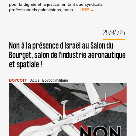
pour la dignité et la justice, en tant que syndicats
PAS
professionnels palestiniens, nous
…
DE
FORCE
DE
29/04/25
TRAVAIL
POUR
LE
Non à la présence d’Israël au Salon du
GÉNOCIDE
Bourget, salon de l’industrie aéronautique
–
PAS
et spatiale !
DE
COMPLICITÉ
AVEC
L’APARTHEID
BOYCOTT
|
Actus
|
Boycott militaire