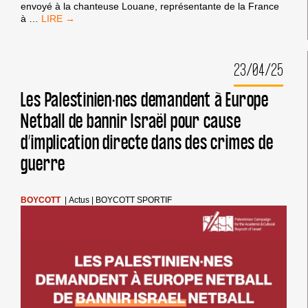
envoyé à la chanteuse Louane, représentante de la France
BOYCOTT
à
…
ISRAËL
AU
CONCOURS
23/04/25
EUROVISION
DE
LA
Les Palestinien·nes demandent à Europe
CHANSON
Netball de bannir Israël pour cause
2025
d’implication directe dans des crimes de
guerre
BOYCOTT
|
Actus
|
BOYCOTT SPORTIF