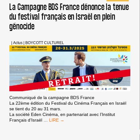
ACADÉMIQUE
La Campagne BDS France dénonce la tenue
ET
du festival français en Israël en plein
CULTUREL
D’ISRAËL
génocide
(PACBI)
REÇOIT
LE
SOUTIEN
|
Actus
|
BOYCOTT CULTUREL
DE
BOILER
ROOM
Communiqué de la campagne BDS France
La 22ème édition du Festival du Cinéma Français en Israël
se tient du 20 au 31 mars.
La société Eden Cinéma, en partenariat avec l’Institut
LA
Français d’Israël
…
CAMPAGNE
BDS
FRANCE