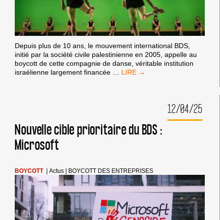
Depuis plus de 10 ans, le mouvement international BDS,
initié par la société civile palestinienne en 2005, appelle au
boycott de cette compagnie de danse, véritable institution
BOYCOTT
israélienne largement financée
…
DE
LA
PREMIÈRE
12/04/25
PARTIE
DE
LA
Nouvelle cible prioritaire du BDS :
TOURNÉE
Microsoft
DE
LA
BATSHEVA
DANCE
BOYCOTT
|
Actus
|
BOYCOTT DES ENTREPRISES
COMPANY