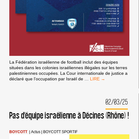
La Fédération israélienne de football inclut des équipes
situées dans les colonies israéliennes illégales sur les terres
palestiniennes occupées. La Cour internationale de justice a
REEBOK
déclaré que l’occupation par Israël de
…
S’EST-
IL
RETIRÉ
02/03/25
DU
SPONSORING
DE
Pas d’équipe israélienne à Décines (Rhône) !
LA
FÉDÉRATION
ISRAÉLIENNE
BOYCOTT
|
Actus
|
BOYCOTT SPORTIF
DE