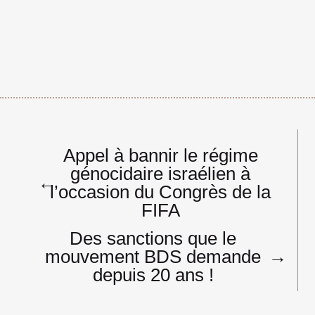
Navigation
Appel à bannir le régime
de
génocidaire israélien à
l’article
←
l’occasion du Congrès de la
FIFA
Des sanctions que le
mouvement BDS demande
→
depuis 20 ans !