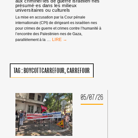
aux criminel·les de guerre israélien·nes
présumé·es dans les milieux
universitaires ou culturels
La mise en accusation par la Cour pénale
internationale (CPI) de dirigeant·es israélien·nes
pour crimes de guerre et crimes contre l’humanité à
l’encontre des Palestinien·nes de Gaza,
MANDATS
…
parallèlement à la
D’ARRÊT
DE
LA
CPI
:
TAG :
BOYCOTTCARREFOUR
CARREFOUR
PAS
DE
TRIBUNE
AUX
CRIMINEL·LES
05/07/26
DE
GUERRE
ISRAÉLIEN·NES
PRÉSUMÉ·ES
DANS
LES
MILIEUX