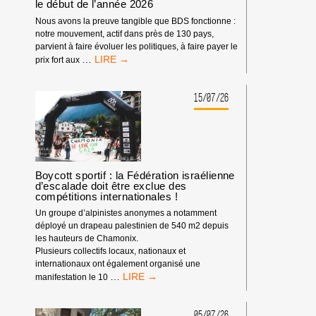
le début de l’année 2026
Nous avons la preuve tangible que BDS fonctionne :
notre mouvement, actif dans près de 130 pays,
parvient à faire évoluer les politiques, à faire payer le
LE
…
prix fort aux
POUVOIR
DE
BDS
15/07/26
:
NOTRE
IMPACT
DEPUIS
LE
DÉBUT
Boycott sportif : la Fédération israélienne
d’escalade doit être exclue des
DE
compétitions internationales !
L’ANNÉE
2026
Un groupe d’alpinistes anonymes a notamment
déployé un drapeau palestinien de 540 m2 depuis
les hauteurs de Chamonix.
Plusieurs collectifs locaux, nationaux et
internationaux ont également organisé une
BOYCOTT
…
manifestation le 10
SPORTIF
:
LA
05/07/26