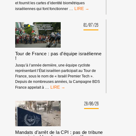
et fournit les cartes d’identité biométriques
BOYCOTT
…
israéliennes qui font fonctionner
HP
:
MATÉRIEL
01/07/26
SYNDICAL
Tour de France : pas d’équipe israélienne
!
Jusqu’à l’année dernière, une équipe cycliste
représentant l’État israélien participait au Tour de
France, sous le nom de « Israël Premier Tech ».
Depuis de nombreuses années, la Campagne BDS
TOUR
…
France appelait à
DE
FRANCE
:
28/06/26
PAS
D’ÉQUIPE
ISRAÉLIENNE
!
Mandats d’arrêt de la CPI : pas de tribune