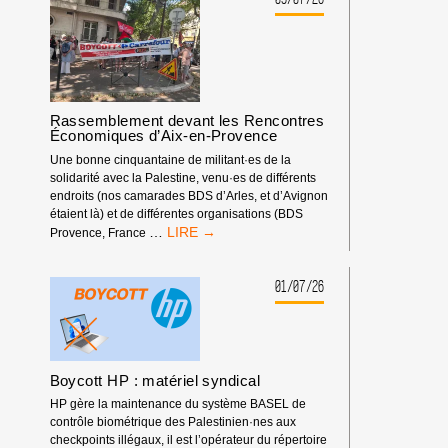
FÉDÉRATION
ISRAÉLIENNE
D’ESCALADE
DOIT
ÊTRE
EXCLUE
Rassemblement devant les Rencontres
DES
Économiques d’Aix-en-Provence
COMPÉTITIONS
INTERNATIONALES
Une bonne cinquantaine de militant·es de la
!
solidarité avec la Palestine, venu·es de différents
endroits (nos camarades BDS d’Arles, et d’Avignon
étaient là) et de différentes organisations (BDS
RASSEMBLEMENT
…
Provence, France
DEVANT
LES
RENCONTRES
01/07/26
ÉCONOMIQUES
D’AIX-
EN-
PROVENCE
Boycott HP : matériel syndical
HP gère la maintenance du système BASEL de
contrôle biométrique des Palestinien·nes aux
checkpoints illégaux, il est l’opérateur du répertoire