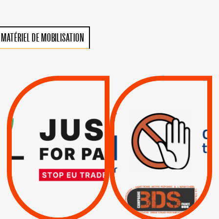
MATÉRIEL DE MOBILISATION
VIOLATIONS DES
TREIZIÈME APPEL.
DROITS DE L’HOMME
RESPECT DU DROIT
PAR ISRAËL :
INTERNATIONAL ?
EXIGEONS LA
TRUMP, MACRON :
SUSPENSION
MÊME COMBAT
TOTALE DE
L’ACCORD
|
|
Actus
D’ASSOCIATION UE-
BOYCOTT DES
ENTREPRISES
ISRAËL
|
|
Boycott militaire
/
APPELS
SANCTIONS
Lettres d'interpellation
|
|
Actus
Pétitions