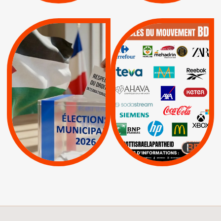
QUE BOYCOTTER ?
MUNICIPALES 2026 :
/
JE VOTE POUR LE
BOYCOTT
DÉSINVESTISSEME
RESPECT DU DROIT
|
|
|
Actus
Ahava
INTERNATIONAL EN
|
|
|
AXA
BNP
CAF
PALESTINE
|
|
Carrefour
HP
|
Keter
|
|
APPELS
Actus
|
Livres et brochures
Espaces Sans
Apartheid
|
|
Mehadrin
PUMA
|
Lettres d'interpellation
|
Sodastream
|
Pétitions
Visuels, tracts,
affiches,...