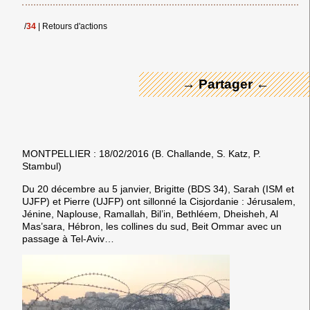
← Merci ! →
/
34
|
Retours d'actions
→ Partager ←
MONTPELLIER : 18/02/2016 (B. Challande, S. Katz, P.
Stambul)
Du 20 décembre au 5 janvier, Brigitte (BDS 34), Sarah (ISM et
UJFP) et Pierre (UJFP) ont sillonné la Cisjordanie : Jérusalem,
Jénine, Naplouse, Ramallah, Bil’in, Bethléem, Dheisheh, Al
Mas’sara, Hébron, les collines du sud, Beit Ommar avec un
passage à Tel-Aviv…