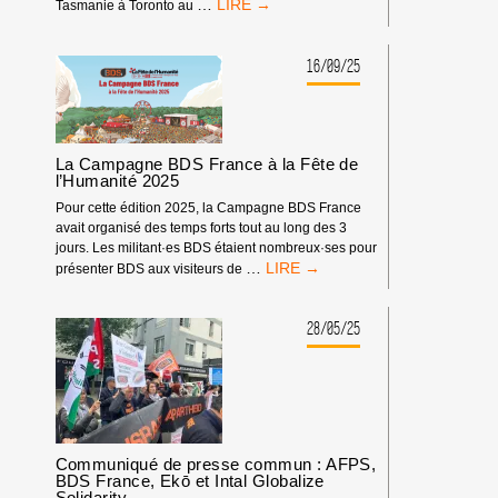
RETOUR
…
Tasmanie à Toronto au
SUR
LA
JOURNÉE
16/09/25
MONDIALE
D’ACTION
#BOYCOTTREEBOK
La Campagne BDS France à la Fête de
l’Humanité 2025
Pour cette édition 2025, la Campagne BDS France
avait organisé des temps forts tout au long des 3
jours. Les militant·es BDS étaient nombreux·ses pour
LA
…
présenter BDS aux visiteurs de
CAMPAGNE
BDS
FRANCE
28/05/25
À
LA
FÊTE
DE
L’HUMANITÉ
2025
Communiqué de presse commun : AFPS,
BDS France, Ekō et Intal Globalize
Solidarity