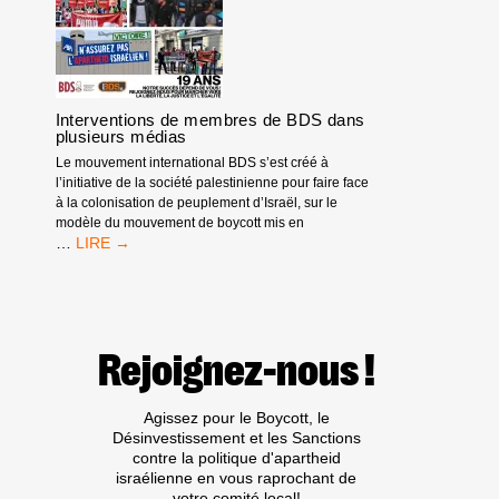
2025
Interventions de membres de BDS dans
plusieurs médias
Le mouvement international BDS s’est créé à
l’initiative de la société palestinienne pour faire face
à la colonisation de peuplement d’Israël, sur le
modèle du mouvement de boycott mis en
INTERVENTIONS
…
DE
MEMBRES
DE
BDS
DANS
Rejoignez-nous !
PLUSIEURS
MÉDIAS
Agissez pour le Boycott, le
Désinvestissement et les Sanctions
contre la politique d'apartheid
israélienne en vous raprochant de
votre comité local!