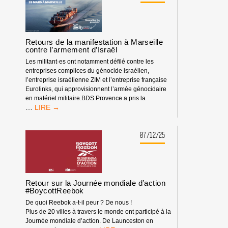
Retours de la manifestation à Marseille
contre l’armement d’Israël
Les militant·es ont notamment défilé contre les
entreprises complices du génocide israélien,
l’entreprise israélienne ZIM et l’entreprise française
Eurolinks, qui approvisionnent l’armée génocidaire
en matériel militaire.BDS Provence a pris la
RETOURS
…
DE
LA
MANIFESTATION
07/12/25
À
MARSEILLE
CONTRE
L’ARMEMENT
D’ISRAËL
Retour sur la Journée mondiale d’action
#BoycottReebok
De quoi Reebok a-t-il peur ? De nous !
Plus de 20 villes à travers le monde ont participé à la
Journée mondiale d’action. De Launceston en