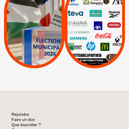
JE VOTE POUR LE
BOYCOTT
DÉSINVESTISSEME
RESPECT DU DROIT
|
|
|
Actus
Ahava
INTERNATIONAL EN
|
|
|
AXA
BNP
CAF
PALESTINE
|
|
Carrefour
HP
|
Keter
|
|
APPELS
Actus
|
Livres et brochures
Espaces Sans
Apartheid
|
|
Mehadrin
PUMA
|
Lettres d'interpellation
|
Sodastream
|
Pétitions
Visuels, tracts,
affiches,...
Rejoindre
Faire un don
Que boycotter ?