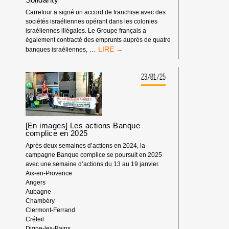
Carrefour a signé un accord de franchise avec des
sociétés israéliennes opérant dans les colonies
israéliennes illégales. Le Groupe français a
également contracté des emprunts auprès de quatre
COMMUNIQUÉ
…
banques israéliennes,
DE
PRESSE
COMMUN
23/01/25
:
AFPS,
BDS
FRANCE,
EKŌ
[En images] Les actions Banque
ET
complice en 2025
INTAL
Après deux semaines d’actions en 2024, la
GLOBALIZE
campagne Banque complice se poursuit en 2025
SOLIDARITY
avec une semaine d’actions du 13 au 19 janvier.
Aix-en-Provence
Angers
Aubagne
Chambéry
Clermont-Ferrand
Créteil
Digne-les-Bains