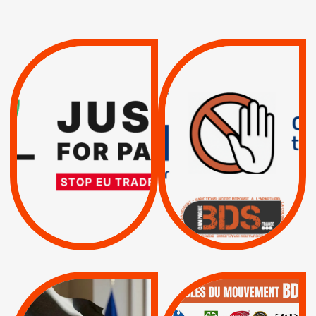
VIOLATIONS DES
TREIZIÈME APPEL.
DROITS DE L’HOMME
RESPECT DU DROIT
PAR ISRAËL :
INTERNATIONAL ?
EXIGEONS LA
TRUMP, MACRON :
SUSPENSION
MÊME COMBAT
TOTALE DE
L’ACCORD
|
|
Actus
D’ASSOCIATION UE-
BOYCOTT DES
ENTREPRISES
ISRAËL
|
|
Boycott militaire
/
APPELS
SANCTIONS
Lettres d'interpellation
|
|
Actus
Pétitions
QUE BOYCOTTER ?
MUNICIPALES 2026 :
/