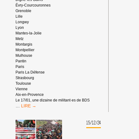
Évry-Courcouronnes
Grenoble
Lille
Longwy
Lyon
Mantes-la-Jolie
Metz
Montargis
Montpellier
Mulhouse
Pantin
Paris
Paris La Défense
Strasbourg
Toulouse
Vienne
Aix-en-Provence
Le 17/01, une dizaine de militant·es de BDS
[EN
…
IMAGES]
LES
ACTIONS
15/12/24
BANQUE
COMPLICE
EN