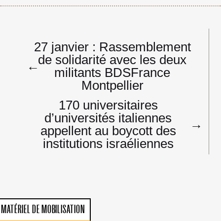
Navigation
27 janvier : Rassemblement
de
de solidarité avec les deux
l’article
←
militants BDSFrance
Montpellier
170 universitaires
d’universités italiennes
→
appellent au boycott des
institutions israéliennes
MATÉRIEL DE MOBILISATION