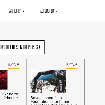
PARTICIPER
RECHERCHER
OYCOTT DES ENTREPRISES
/
16/07/26
15/07/26
DS : notre
e début de
Boycott sportif : la
Fédération israélienne