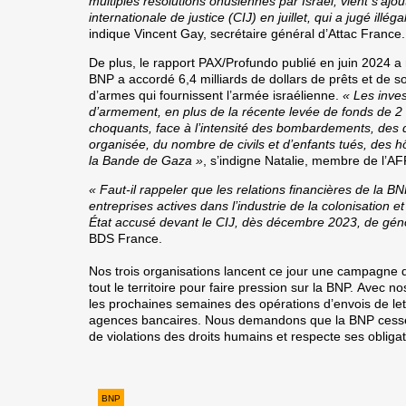
multiples résolutions onusiennes par Israël, vient s’ajo
internationale de justice (CIJ) en juillet, qui a jugé illég
indique
Vincent Gay, secrétaire général d’Attac France.
De plus, le rapport PAX/Profundo publié en juin 2024 a 
BNP a accordé 6,4 milliards de dollars de prêts et de s
d’armes qui fournissent l’armée israélienne.
« Les inve
d’armement, en plus de la récente levée de fonds de 2 
choquants, face à l’intensité des bombardements, des 
organisée, du nombre de civils et d’enfants tués, des h
la Bande de Gaza »
, s’indigne
Natalie, membre de l’A
« Faut-il rappeler que les relations financières de la B
entreprises actives dans l’industrie de la colonisation 
État accusé devant le CIJ, dès décembre
2023, de gén
BDS France.
Nos trois organisations lancent ce jour une campagne de
tout le territoire pour faire pression sur la BNP.
Avec no
les prochaines semaines des opérations d’envois de lett
agences bancaires. Nous demandons que la BNP
cess
de violations des droits humains et respecte ses obliga
BNP