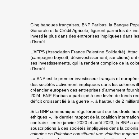
Cinq banques françaises, BNP Paribas, la Banque Popul
Générale et le Crédit Agricole, figurent parmi les dix in
investi le plus dans des entreprises impliquées dans le
d’Israël.
L’AFPS (Association France Palestine Solidarité), Att
(campagne boycott, désinvestissement, sanctions) ont
ses investissements, qui la rendent complice de la colo
d’Israël.
La BNP est le premier investisseur français et européen
des sociétés activement impliquées dans les colonies ill
créancier européen des entreprises d’armement fournis
2024, BNP Paribas a participé à une levée de fonds rec
déficit croissant lié à la guerre », à hauteur de 2 milliar
Si la BNP communique régulièrement sur les droits hum
éthiques », le dernier rapport de la coalition internati
contraire : entre janvier 2020 et août 2023, la BNP a ac
souscriptions à des sociétés impliquées dans la colonis
colonies en Palestine constituent une violation majeure 