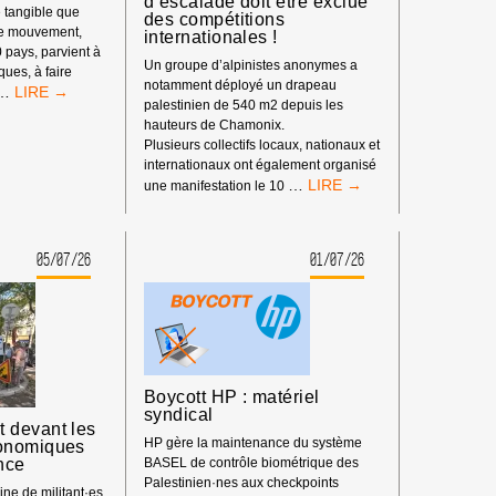
d’escalade doit être exclue
 tangible que
des compétitions
re mouvement,
internationales !
0 pays, parvient à
Un groupe d’alpinistes anonymes a
iques, à faire
notamment déployé un drapeau
LE
…
palestinien de 540 m2 depuis les
POUVOIR
hauteurs de Chamonix.
DE
Plusieurs collectifs locaux, nationaux et
BDS
internationaux ont également organisé
:
BOYCOTT
…
une manifestation le 10
NOTRE
SPORTIF
IMPACT
:
DEPUIS
LA
LE
05/07/26
01/07/26
FÉDÉRATION
DÉBUT
ISRAÉLIENNE
DE
D’ESCALADE
L’ANNÉE
DOIT
2026
ÊTRE
EXCLUE
DES
Boycott HP : matériel
COMPÉTITIONS
syndical
INTERNATIONALES
 devant les
!
HP gère la maintenance du système
onomiques
nce
BASEL de contrôle biométrique des
Palestinien·nes aux checkpoints
ne de militant·es