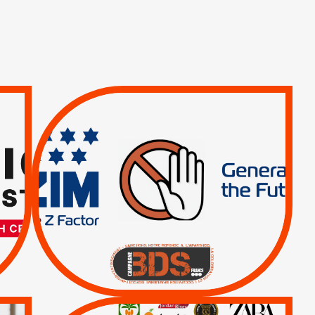
TREIZIÈME APPEL.
RESPECT DU DROIT
INTERNATIONAL ?
TRUMP, MACRON :
MÊME COMBAT
|
|
Actus
BOYCOTT DES
ENTREPRISES
|
|
Boycott militaire
Lettres d'interpellation