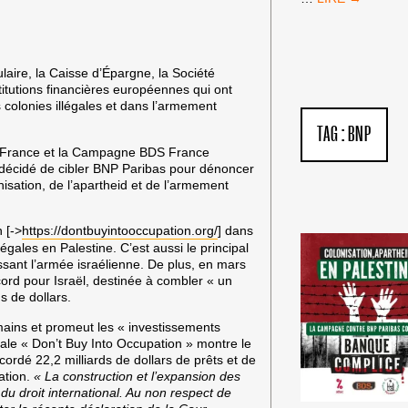
DE
FRANCE
:
PAS
aire, la Caisse d’Épargne, la Société
D’ÉQUIPE
stitutions financières européennes qui ont
ISRAÉLIENNE
s colonies illégales et dans l’armement
!
TAG :
BNP
ac France et la Campagne BDS France
 décidé de cibler BNP Paribas pour dénoncer
nisation, de l’apartheid et de l’armement
 [->
https://dontbuyintooccupation.org/
] dans
égales en Palestine. C’est aussi le principal
sant l’armée israélienne. De plus, en mars
ord pour Israël, destinée à combler « un
ds de dollars.
ains et promeut les « investissements
onale « Don’t Buy Into Occupation » montre le
cordé 22,2 milliards de dollars de prêts et de
ation.
« La construction et l’expansion des
du droit international. Au non respect de