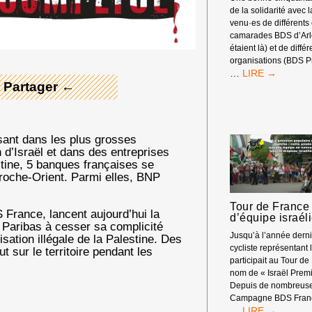
de la solidarité avec 
 Merci ! →
venu·es de différents
camarades BDS d’Arle
étaient là) et de diffé
organisations (BDS P
RASSEMBLEM
…
DEVANT
 Partager ←
LES
RENCONTRES
ÉCONOMIQUE
D’AIX-
ssant dans les plus grosses
EN-
 d’Israël et dans des entreprises
PROVENCE
stine, 5 banques françaises se
Proche-Orient. Parmi elles, BNP
Tour de France 
 France, lancent aujourd’hui la
d’équipe israél
aribas à cesser sa complicité
Jusqu’à l’année dern
sation illégale de la Palestine. Des
cycliste représentant l
t sur le territoire pendant les
participait au Tour de
nom de « Israël Premi
Depuis de nombreuse
Campagne BDS Franc
TOUR
…