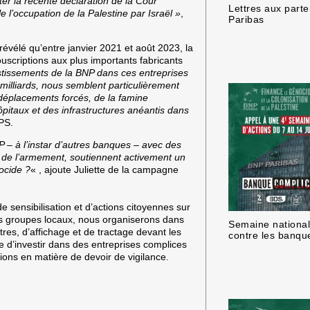
uter la récente déclaration de la Cour
Lettres aux part
ale l’occupation de la Palestine par Israël »
,
Paribas
révélé qu’entre janvier 2021 et août 2023, la
ouscriptions aux plus importants fabricants
stissements de la BNP dans ces entreprises
milliards, nous semblent particulièrement
déplacements forcés, de la famine
ôpitaux et des infrastructures anéantis dans
FPS
.
NP – à l’instar d’autres banques – avec des
et de l’armement, soutiennent activement un
ocide ?
« , ajoute
Juliette de la campagne
 sensibilisation et d’actions citoyennes sur
s groupes locaux, nous organiserons dans
Semaine national
res, d’affichage et de tractage devant les
contre les banqu
e d’investir dans des entreprises complices
tions en matière de devoir de vigilance.