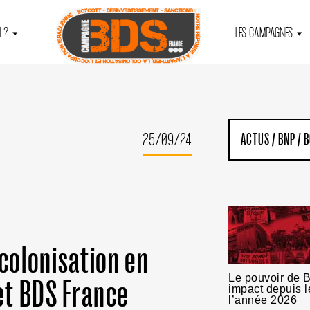
 ?
LES CAMPAGNES
25/09/24
ACTUS
/
BNP
/
B
 colonisation en
Le pouvoir de B
 et BDS France
impact depuis l
l’année 2026