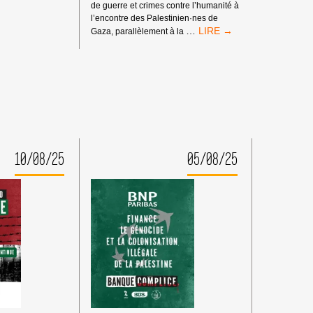
de guerre et crimes contre l’humanité à
l’encontre des Palestinien·nes de
MANDATS
…
Gaza, parallèlement à la
D’ARRÊT
DE
LA
CPI
:
PAS
DE
TRIBUNE
AUX
10/08/25
05/08/25
CRIMINEL·LES
DE
GUERRE
ISRAÉLIEN·NES
PRÉSUMÉ·ES
DANS
LES
MILIEUX
UNIVERSITAIRES
OU
CULTURELS