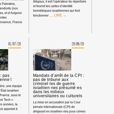
illégaux, il est l’opérateur du répertoire
la Palestine,
et fournit les cartes d’identité
 endroits (nos
biométriques israéliennes qui font
s, et d’Avignon
BOYCOTT
…
fonctionner
rentes
HP
rovence, France
:
ENT
MATÉRIEL
SYNDICAL
01/07/26
28/06/26
S
: pas
Mandats d’arrêt de la CPI :
ienne !
pas de tribune aux
criminel·les de guerre
ière, une équipe
israélien·nes présumé·es
’État israélien
dans les milieux
 France, sous le
universitaires ou culturels
er Tech ».
La mise en accusation par la Cour
s années, la
pénale internationale (CPI) de
e appelait à
dirigeant·es israélien·nes pour crimes