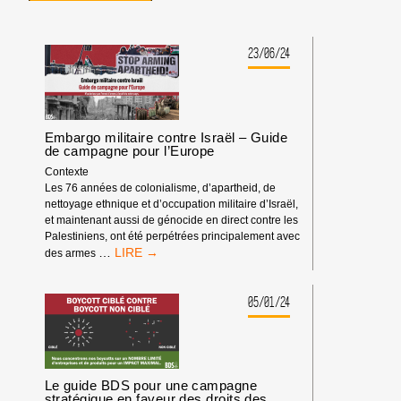
23/06/24
Embargo militaire contre Israël – Guide
de campagne pour l’Europe
Contexte
Les 76 années de colonialisme, d’apartheid, de
nettoyage ethnique et d’occupation militaire d’Israël,
et maintenant aussi de génocide en direct contre les
Palestiniens, ont été perpétrées principalement avec
EMBARGO
…
des armes
MILITAIRE
CONTRE
ISRAËL
05/01/24
–
GUIDE
DE
CAMPAGNE
POUR
Le guide BDS pour une campagne
L’EUROPE
stratégique en faveur des droits des