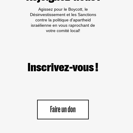
DÉNONCE
Agissez pour le Boycott, le
LE
Désinvestissement et les Sanctions
PROGRAMME
contre la politique d'apartheid
« ICC
israélienne en vous raprochant de
IMMERSION »
votre comité local!
DE
LA
FRANCE
EN
ISRAËL.
Inscrivez-vous !
Faire un don