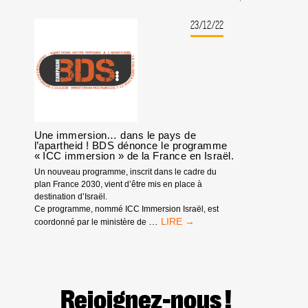
N’APPORTE
PAS
23/12/22
LA
LIBERTÉ.
LES
PERSONNES
LE
FONT.
Une immersion… dans le pays de
l’apartheid ! BDS dénonce le programme
« ICC immersion » de la France en Israël.
Un nouveau programme, inscrit dans le cadre du
plan France 2030, vient d’être mis en place à
destination d’Israël.
Ce programme, nommé ICC Immersion Israël, est
UNE
…
coordonné par le ministère de
IMMERSION…
DANS
LE
PAYS
DE
Rejoignez-nous !
L’APARTHEID !
BDS