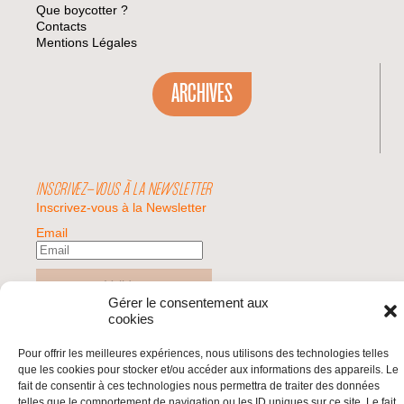
Que boycotter ?
Contacts
Mentions Légales
ARCHIVES
INSCRIVEZ-VOUS À LA NEWSLETTER
Inscrivez-vous à la Newsletter
Email
Valider
Gérer le consentement aux
cookies
© 2026 | BDS France | Boycott Désinvestissement Sanctions, la réponse
Pour offrir les meilleures expériences, nous utilisons des technologies telles
citoyenne et non-violente à l'impunité d'Israël |
que les cookies pour stocker et/ou accéder aux informations des appareils. Le
fait de consentir à ces technologies nous permettra de traiter des données
telles que le comportement de navigation ou les ID uniques sur ce site. Le fait