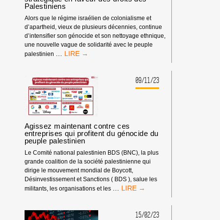
Palestiniens
Alors que le régime israélien de colonialisme et
d’apartheid, vieux de plusieurs décennies, continue
d’intensifier son génocide et son nettoyage ethnique,
une nouvelle vague de solidarité avec le peuple
LE
…
palestinien
GUIDE
BDS
POUR
09/11/23
UNE
CAMPAGNE
STRATÉGIQUE
EN
FAVEUR
Agissez maintenant contre ces
DES
entreprises qui profitent du génocide du
peuple palestinien
DROITS
DES
Le Comité national palestinien BDS (BNC), la plus
PALESTINIENS
grande coalition de la société palestinienne qui
dirige le mouvement mondial de Boycott,
Désinvestissement et Sanctions ( BDS ), salue les
AGISSEZ
…
militants, les organisations et les
MAINTENANT
CONTRE
CES
15/02/23