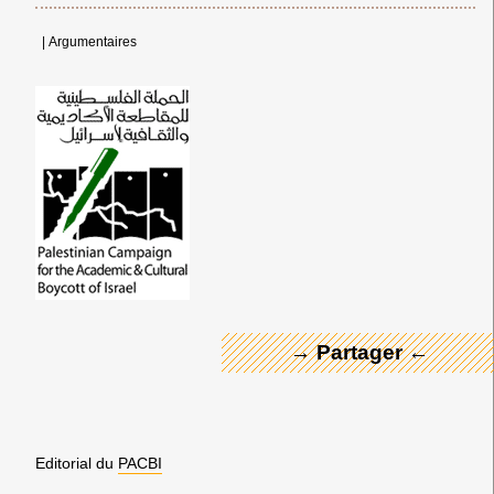
|
Argumentaires
← Merci ! →
→ Partager ←
Editorial du
PACBI