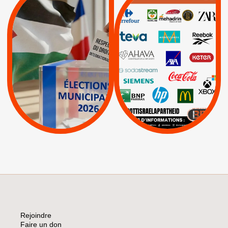
MUNICIPALES 2026 :
/
JE VOTE POUR LE
BOYCOTT
DÉSINVESTISSEME
RESPECT DU DROIT
|
|
|
Actus
Ahava
INTERNATIONAL EN
|
|
|
AXA
BNP
CAF
PALESTINE
|
|
Carrefour
HP
|
Keter
|
|
APPELS
Actus
|
Livres et brochures
Espaces Sans
Apartheid
|
|
Mehadrin
PUMA
|
Lettres d'interpellation
|
Sodastream
|
Pétitions
Visuels, tracts,
affiches,...
Rejoindre
Faire un don