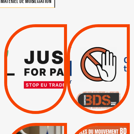
MATÉRIEL DE MOBILISATION
VIOLATIONS DES
TREIZIÈME APPEL.
DROITS DE L’HOMME
RESPECT DU DROIT
PAR ISRAËL :
INTERNATIONAL ?
EXIGEONS LA
TRUMP, MACRON :
SUSPENSION
MÊME COMBAT
TOTALE DE
L’ACCORD
|
|
Actus
D’ASSOCIATION UE-
BOYCOTT DES
ENTREPRISES
ISRAËL
|
|
Boycott militaire
/
APPELS
SANCTIONS
Lettres d'interpellation
|
|
Actus
Pétitions
QUE BOYCOTTER ?