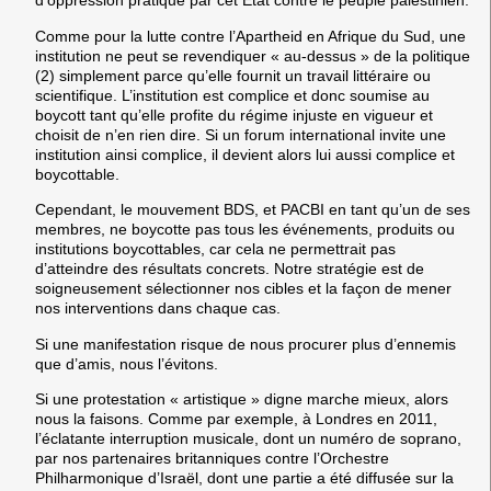
d’oppression pratiqué par cet Etat contre le peuple palestinien.
Comme pour la lutte contre l’Apartheid en Afrique du Sud, une
institution ne peut se revendiquer « au-dessus » de la politique
(2) simplement parce qu’elle fournit un travail littéraire ou
scientifique. L’institution est complice et donc soumise au
boycott tant qu’elle profite du régime injuste en vigueur et
choisit de n’en rien dire. Si un forum international invite une
institution ainsi complice, il devient alors lui aussi complice et
boycottable.
Cependant, le mouvement BDS, et PACBI en tant qu’un de ses
membres, ne boycotte pas tous les événements, produits ou
institutions boycottables, car cela ne permettrait pas
d’atteindre des résultats concrets. Notre stratégie est de
soigneusement sélectionner nos cibles et la façon de mener
nos interventions dans chaque cas.
Si une manifestation risque de nous procurer plus d’ennemis
que d’amis, nous l’évitons.
Si une protestation « artistique » digne marche mieux, alors
nous la faisons. Comme par exemple, à Londres en 2011,
l’éclatante interruption musicale, dont un numéro de soprano,
par nos partenaires britanniques contre l’Orchestre
Philharmonique d’Israël, dont une partie a été diffusée sur la