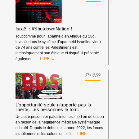
ENTREPRISES
QUI
PROFITENT
DU
GÉNOCIDE
Israël : #ShutdownNation !
DU
PEUPLE
Tout comme pour l’apartheid en Afrique du Sud,
PALESTINIEN
investir dans le système d’apartheid israélien vieux
de 74 ans contre les Palestiniens est
intrinsèquement non éthique et risqué. Il présente
ISRAËL :
…
également
#SHUTDOWNNATION !
27/12/22
L’opportunité seule n’apporte pas la
liberté. Les personnes le font.
Un autre prisonnier palestinien est mort en détention
en raison de la négligence médicale systématique
d’Israël. Depuis le début de l’année 2022, les forces
L’OPPORTUNITÉ
…
israéliennes et les colons ont tué
SEULE