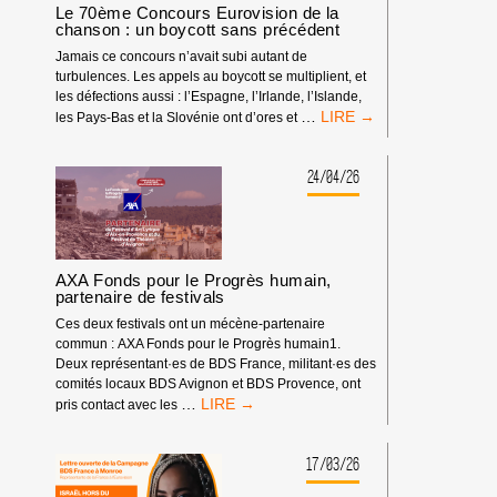
LA
Le 70ème Concours Eurovision de la
TV
chanson : un boycott sans précédent
POUR
Jamais ce concours n’avait subi autant de
LE
turbulences. Les appels au boycott se multiplient, et
CONCOURS
les défections aussi : l’Espagne, l’Irlande, l’Islande,
EUROVISION
LE
…
les Pays-Bas et la Slovénie ont d’ores et
DE
70ÈME
LA
CONCOURS
CHANSON
EUROVISION
24/04/26
2026
DE
!
LA
CHANSON
:
UN
AXA Fonds pour le Progrès humain,
BOYCOTT
partenaire de festivals
SANS
Ces deux festivals ont un mécène-partenaire
PRÉCÉDENT
commun : AXA Fonds pour le Progrès humain1.
Deux représentant·es de BDS France, militant·es des
comités locaux BDS Avignon et BDS Provence, ont
AXA
…
pris contact avec les
FONDS
POUR
LE
17/03/26
PROGRÈS