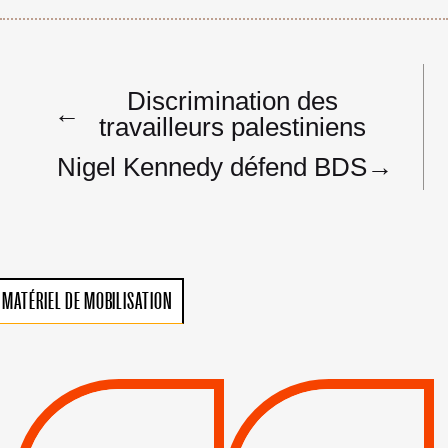
Navigation
Discrimination des
de
←
travailleurs palestiniens
l’article
Nigel Kennedy défend BDS
→
MATÉRIEL DE MOBILISATION
VIOLATIONS DES
TREIZIÈME APPEL.
DROITS DE L’HOMME