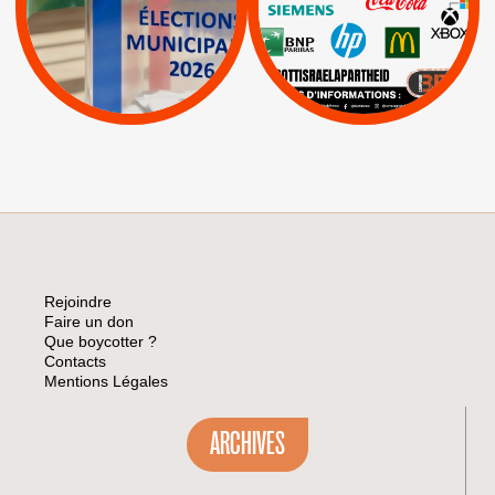
|
Livres et brochures
Espaces Sans
Apartheid
|
|
Mehadrin
PUMA
|
Lettres d'interpellation
|
Sodastream
|
Pétitions
Visuels, tracts,
affiches,...
Rejoindre
Faire un don
Que boycotter ?
Contacts
Mentions Légales
ARCHIVES