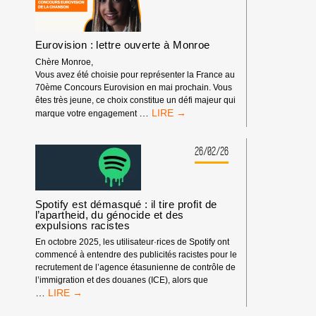
HUMAIN,
PARTENAIRE
DE
FESTIVALS
Eurovision : lettre ouverte à Monroe
Chère Monroe,
Vous avez été choisie pour représenter la France au
70ème Concours Eurovision en mai prochain. Vous
êtes très jeune, ce choix constitue un défi majeur qui
EUROVISION
…
marque votre engagement
:
LETTRE
OUVERTE
26/02/26
À
MONROE
Spotify est démasqué : il tire profit de
l’apartheid, du génocide et des
expulsions racistes
En octobre 2025, les utilisateur·rices de Spotify ont
commencé à entendre des publicités racistes pour le
recrutement de l’agence étasunienne de contrôle de
l’immigration et des douanes (ICE), alors que
SPOTIFY
…
EST