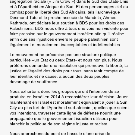
ségrégation raciale (« Jim Crow ») dans le Sud des Etats-Unis
et à l’Apartheid en Afrique du Sud. Et des personnages clef du
combat pour la liberté des Sud Africains, tels l’archevêque
Desmond Tutu et le proche associé de Mandela, Ahmed
Kathrada, ont déclaré leur soutien à BDS pour les droits des
Palestiniens. BDS nous offre à tous une voie non violente pour
faire pression sur le gouvernement israélien afin qu’il réalise
enfin que ses injustices envers le peuple palestinien sont
légalement et moralement inacceptables et indéfendables.
Le mouvement ne préconise pas une structure politique
particulière –un Etat ou deux Etats- et nous non plus. Nous
préférons demander une résolution qui promeuve la liberté, la
justice et l’égalité des droits pour tous, sans tenir compte de
leur identité, et ne cause, à aucun des deux peuples,
davantage de souffrance.
Nous exhortons donc les groupes qui ont l’intention de se
produire en Israël en 2014 à reconsidérer leur décision. Jouer
maintenant en Israël est moralement équivalent à jouer à Sun
City au plus fort de l’Apartheid sud-africain ; quelles que soient
vos intentions, traverser cette ligne de défense nourrit une
propagande que le gouvernement israélien utilisera pour
blanchir la politique de son régime injuste et raciste.
Nous approchons du point de bascule d’une prise de