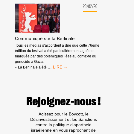
DÉMASQUÉ
:
23/02/26
IL
TIRE
PROFIT
DE
L’APARTHEID,
Communiqué sur la Berlinale
DU
GÉNOCIDE
Tous les medias s’accordent à dire que cette 76ème
ET
édition du festival a été particulièrement agitée et
DES
marquée par des polémiques liées au contexte du
EXPULSIONS
génocide à Gaza.
RACISTES
COMMUNIQUÉ
…
« La Berlinale a été
SUR
LA
BERLINALE
Rejoignez-nous !
Agissez pour le Boycott, le
Désinvestissement et les Sanctions
contre la politique d'apartheid
israélienne en vous raprochant de