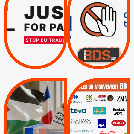
RESPECT DU DROIT
PAR ISRAËL :
INTERNATIONAL ?
EXIGEONS LA
TRUMP, MACRON :
SUSPENSION
MÊME COMBAT
TOTALE DE
L’ACCORD
|
|
Actus
D’ASSOCIATION UE-
BOYCOTT DES
ENTREPRISES
ISRAËL
|
|
Boycott militaire
/
APPELS
SANCTIONS
Lettres d'interpellation
|
|
Actus
Pétitions
QUE BOYCOTTER ?
MUNICIPALES 2026 :
/
JE VOTE POUR LE
BOYCOTT
DÉSINVESTISSEME
RESPECT DU DROIT
|
|
|
Actus
Ahava
INTERNATIONAL EN
|
|
|
AXA
BNP
CAF
PALESTINE
|
|
Carrefour
HP
|
Keter
|
|
APPELS
Actus