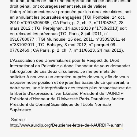
du fond, tenues de faire une interprétation stricte des textes de
droit pénal, ont courageusement refusé de valider
l’interprétation extensive proposée par les deux circulaires, soit
en annulant les poursuites engagées (TGI Pontoise, 14 oct.
2010 n°0915305065 ; CA Paris, p. 2, ch. 7, n°11/05257, 28
mars 2012 ; TGI Perpignan, 14 aout 2013 n°1738/2013) soit
en relaxant les prévenus (TGI Paris, 8 juil. 2011, n°
0918708077 ; TGI Mulhouse, 15 déc. 2011, n°3309/2011 et
n°3310/2011 ; TGI Bobigny, 3 mai 2012, n° parquet 09-
07782469 ; CA Paris, p. 2, ch. 7, n° 11/6623, 24 mai 2012).
L’Association des Universitaires pour le Respect du Droit
International en Palestine a donc l’honneur de vous demander
l’abrogation de ces deux circulaires. Je me permets de
solliciter à nouveau un entretien auprès de vous, afin de vous
exposer notre position et de jeter les bases de ce qui serait, à
notre sens, une interprétation des textes plus respectueuse de
la liberté d’expression. Ivar Ekeland Président de l’AURDIP
Président d’Honneur de l’Université Paris-Dauphine, Ancien
Président du Conseil Scientifique de l’École Normale
Supérieure
Source:
http://www.aurdip.org/Deuxieme-lettre-de-l-AURDIP-a.html