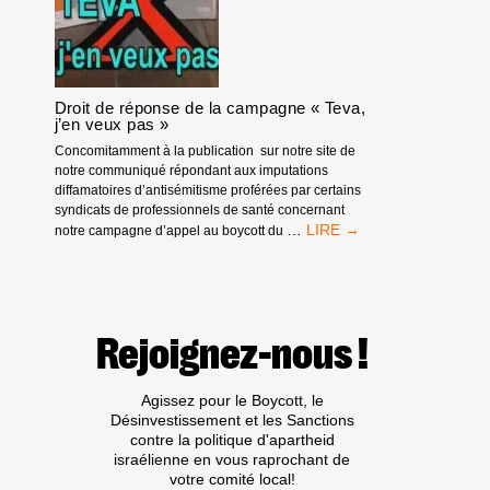
:
UNE
MANIFESTATION
ANTI-
RACISTE
Droit de réponse de la campagne « Teva,
ET
j’en veux pas »
NON-
VIOLENTE
Concomitamment à la publication sur notre site de
notre communiqué répondant aux imputations
diffamatoires d’antisémitisme proférées par certains
syndicats de professionnels de santé concernant
DROIT
…
notre campagne d’appel au boycott du
DE
RÉPONSE
DE
LA
CAMPAGNE
Rejoignez-nous !
« TEVA,
J’EN
VEUX
Agissez pour le Boycott, le
PAS »
Désinvestissement et les Sanctions
contre la politique d'apartheid
israélienne en vous raprochant de
votre comité local!