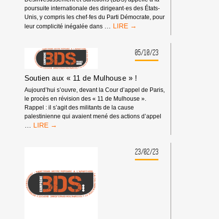
poursuite internationale des dirigeant·es des États-
Unis, y compris les chef·fes du Parti Démocrate, pour
LE
…
leur complicité inégalée dans
BDS
CONDAMNE
LA
05/10/23
COMPLICITÉ
HONTEUSE
Soutien aux « 11 de Mulhouse » !
DU
PARTI
Aujourd’hui s’ouvre, devant la Cour d’appel de Paris,
DÉMOCRATE
le procès en révision des « 11 de Mulhouse ».
AMÉRICAIN
Rappel : il s’agit des militants de la cause
AVEC
palestinienne qui avaient mené des actions d’appel
L’APARTHEID
SOUTIEN
…
ET
AUX
LE
« 11
GÉNOCIDE
DE
23/02/23
ISRAÉLIENS
MULHOUSE »
CONTRE
!
LES
PALESTINIEN·NES.