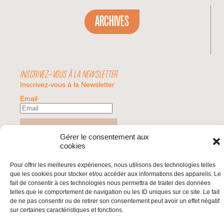
ARCHIVES
INSCRIVEZ-VOUS À LA NEWSLETTER
Inscrivez-vous à la Newsletter
Email
Valider
Gérer le consentement aux
cookies
© 2026 | BDS France | Boycott Désinvestissement Sanctions, la réponse
Pour offrir les meilleures expériences, nous utilisons des technologies telles
citoyenne et non-violente à l'impunité d'Israël |
que les cookies pour stocker et/ou accéder aux informations des appareils. Le
fait de consentir à ces technologies nous permettra de traiter des données
telles que le comportement de navigation ou les ID uniques sur ce site. Le fait
de ne pas consentir ou de retirer son consentement peut avoir un effet négatif
sur certaines caractéristiques et fonctions.