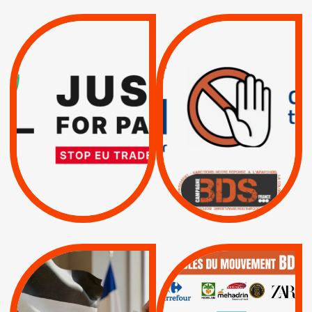
VIOLATIONS DES
TREIZIÈME APPEL.
DROITS DE L’HOMME
RESPECT DU DROIT
PAR ISRAËL :
INTERNATIONAL ?
EXIGEONS LA
TRUMP, MACRON :
SUSPENSION
MÊME COMBAT
TOTALE DE
L’ACCORD
|
|
Actus
D’ASSOCIATION UE-
BOYCOTT DES
ENTREPRISES
ISRAËL
|
|
Boycott militaire
/
APPELS
SANCTIONS
Lettres d'interpellation
|
|
Actus
Pétitions
QUE BOYCOTTER ?
MUNICIPALES 2026 :
/
JE VOTE POUR LE
BOYCOTT
DÉSINVESTISSEME
RESPECT DU DROIT
|
|
|
Actus
Ahava