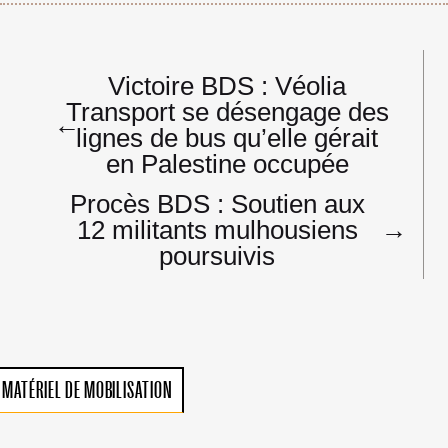
Navigation
Victoire BDS : Véolia
de
Transport se désengage des
l’article
←
lignes de bus qu’elle gérait
en Palestine occupée
Procès BDS : Soutien aux
12 militants mulhousiens
→
poursuivis
MATÉRIEL DE MOBILISATION