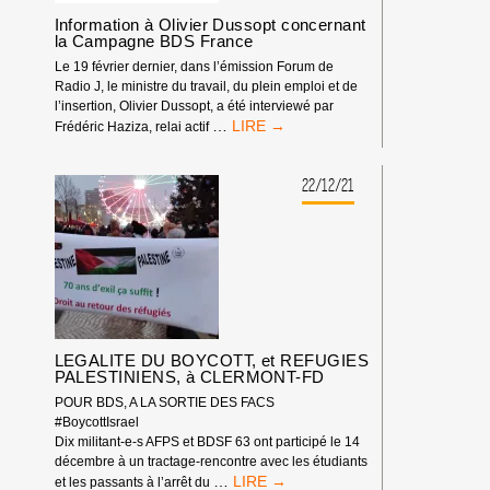
Information à Olivier Dussopt concernant
la Campagne BDS France
Le 19 février dernier, dans l’émission Forum de
Radio J, le ministre du travail, du plein emploi et de
l’insertion, Olivier Dussopt, a été interviewé par
<STRONG>INFORMATION
…
Frédéric Haziza, relai actif
À
OLIVIER
DUSSOPT
22/12/21
CONCERNANT
LA
CAMPAGNE
BDS
FRANCE</STRONG>
LEGALITE DU BOYCOTT, et REFUGIES
PALESTINIENS, à CLERMONT-FD
POUR BDS, A LA SORTIE DES FACS
#BoycottIsrael
Dix militant-e-s AFPS et BDSF 63 ont participé le 14
décembre à un tractage-rencontre avec les étudiants
LEGALITE
…
et les passants à l’arrêt du