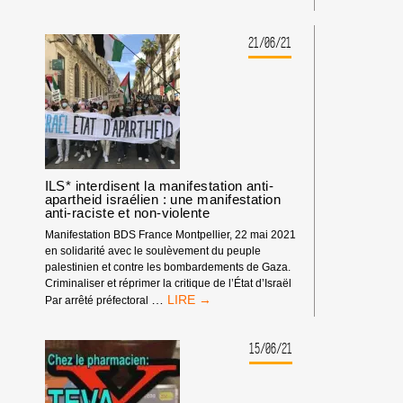
DU
BOYCOTT,
ET
21/06/21
REFUGIES
PALESTINIENS,
À
CLERMONT-
FD
ILS* interdisent la manifestation anti-
apartheid israélien : une manifestation
anti-raciste et non-violente
Manifestation BDS France Montpellier, 22 mai 2021
en solidarité avec le soulèvement du peuple
palestinien et contre les bombardements de Gaza.
Criminaliser et réprimer la critique de l’État d’Israël
ILS*
…
Par arrêté préfectoral
INTERDISENT
LA
MANIFESTATION
15/06/21
ANTI-
APARTHEID
ISRAÉLIEN