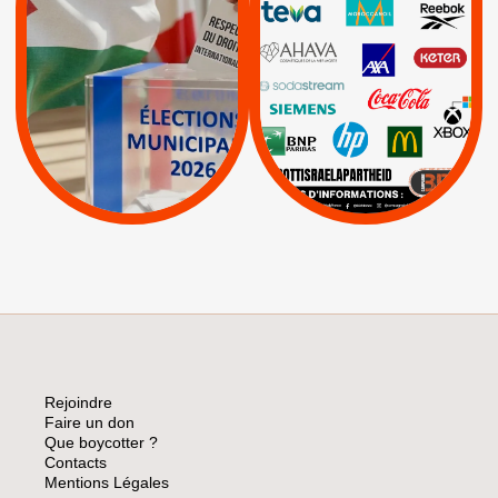
INTERNATIONAL EN
|
|
|
AXA
BNP
CAF
PALESTINE
|
|
Carrefour
HP
|
Keter
|
|
APPELS
Actus
|
Livres et brochures
Espaces Sans
Apartheid
|
|
Mehadrin
PUMA
|
Lettres d'interpellation
|
Sodastream
|
Pétitions
Visuels, tracts,
affiches,...
Rejoindre
Faire un don
Que boycotter ?
Contacts
Mentions Légales