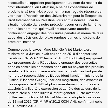
associatifs qui appellent pacifiquement, au nom du respect du
droit international en Palestine, à ne pas consommer de
produits israéliens. Notre courrier n’a pas reçu de réponse de
votre part. L’Association des Universitaires pour le Respect du
Droit International en Palestine vous écrit à nouveau, car la
situation décrite dans notre précédent courrier reste la même
et que les parquets, qui travaillent sous votre autorité,
continuent d’engager des poursuites pénales et même de faire
appel des décisions de relaxe rendues par les juridictions de
première instance.
Comme vous le savez, Mme Michèle Alliot-Marie, alors
ministre de la Justice, avait cru bon en 2010 d’adopter une
circulaire (CRIM-AP, 12 février 2010, n°09-900-A4) enjoignant
aux procureurs de la République d’engager des poursuites
pénales contre les personnes appelant au boycott des produits
israéliens. Cette circulaire a été vivement critiquée tant par de
nombreux responsables politiques (dont l’ancien ministre de la
Justice, Élisabeth Guigou), par des magistrats, des avocats et
des responsable d’ONG et plus généralement par tous ceux
attachés à la liberté d’expression et au rôle des acteurs de la
société civile sur des sujets d’intérêt général. Juste avant de
quitter ses fonctions, M. Michel Mercier a adopté la circulaire
du 15 mai 2012 (CRIM-AP n°2012-0034-A 4), confirmant celle
du 12 février 2010.