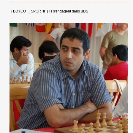
|
BOYCOTT SPORTIF
|
Ils s'engagent dans BDS
← Merci ! →