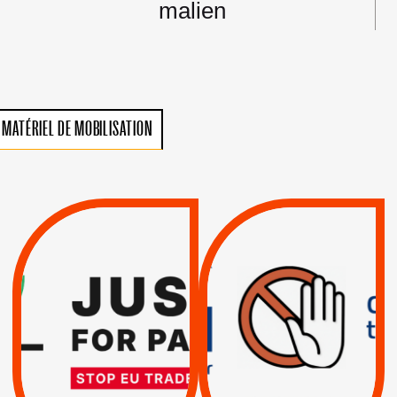
malien
MATÉRIEL DE MOBILISATION
VIOLATIONS DES
TREIZIÈME APPEL.
DROITS DE L’HOMME
RESPECT DU DROIT
PAR ISRAËL :
INTERNATIONAL ?
EXIGEONS LA
TRUMP, MACRON :
SUSPENSION
MÊME COMBAT
TOTALE DE
L’ACCORD
|
|
Actus
D’ASSOCIATION UE-
BOYCOTT DES
ENTREPRISES
ISRAËL