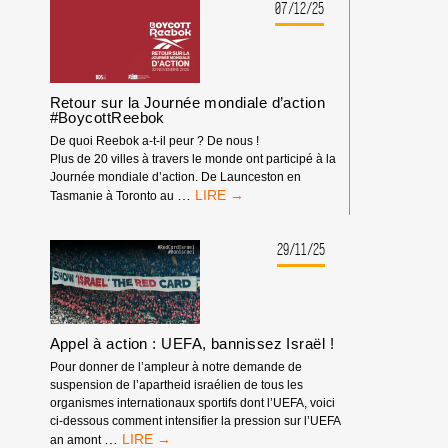
L’ÉQUIPEMENTIER
07/12/25
CYCLISTE
EKOÏ,
SPONSOR
DE
L’ÉQUIPE
Retour sur la Journée mondiale d’action
ISRAÉLIENNE
#BoycottReebok
ISRAËL
De quoi Reebok a-t-il peur ? De nous !
PREMIER
Plus de 20 villes à travers le monde ont participé à la
TECH
Journée mondiale d’action. De Launceston en
?
RETOUR
…
Tasmanie à Toronto au
SUR
LA
JOURNÉE
29/11/25
MONDIALE
D’ACTION
#BOYCOTTREEBOK
Appel à action : UEFA, bannissez Israël !
Pour donner de l’ampleur à notre demande de
suspension de l’apartheid israélien de tous les
organismes internationaux sportifs dont l’UEFA, voici
ci-dessous comment intensifier la pression sur l’UEFA
APPEL
…
an amont