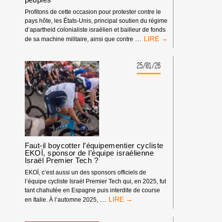
Profitons de cette occasion pour protester contre le
pays hôte, les États-Unis, principal soutien du régime
d’apartheid colonialiste israélien et bailleur de fonds
FAISONS
…
de sa machine militaire, ainsi que contre
DE
LA
COUPE
25/01/26
DU
MONDE
DE
TRUMP
UNE
TRIBUNE
POUR
SOUTENIR
LES
Faut-il boycotter l’équipementier cycliste
EKOÏ, sponsor de l’équipe israélienne
LUTTES
Israël Premier Tech ?
DES
PEUPLES
EKOÏ, c’est aussi un des sponsors officiels de
l’équipe cycliste Israël Premier Tech qui, en 2025, fut
tant chahutée en Espagne puis interdite de course
FAUT-
…
en Italie. À l’automne 2025,
IL
BOYCOTTER