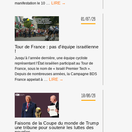
BOYCOTT
…
manifestation le 10
SPORTIF
:
LA
01/07/26
FÉDÉRATION
ISRAÉLIENNE
D’ESCALADE
DOIT
ÊTRE
Tour de France : pas d’équipe israélienne
EXCLUE
!
DES
Jusqu’à l’année dernière, une équipe cycliste
COMPÉTITIONS
représentant l’État israélien participait au Tour de
INTERNATIONALES
France, sous le nom de « Israël Premier Tech ».
!
Depuis de nombreuses années, la Campagne BDS
TOUR
…
France appelait à
DE
FRANCE
:
10/06/26
PAS
D’ÉQUIPE
ISRAÉLIENNE
!
Faisons de la Coupe du monde de Trump
une tribune pour soutenir les luttes des
peuples