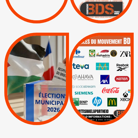
|
|
Boycott militaire
/
APPELS
SANCTIONS
Lettres d'interpellation
|
|
Actus
Pétitions
QUE BOYCOTTER ?
MUNICIPALES 2026 :
/
JE VOTE POUR LE
BOYCOTT
DÉSINVESTISSEME
RESPECT DU DROIT
|
|
|
Actus
Ahava
INTERNATIONAL EN
|
|
|
AXA
BNP
CAF
PALESTINE
|
|
Carrefour
HP
|
Keter
|
|
APPELS
Actus
|
Livres et brochures
Espaces Sans
Apartheid
|
|
Mehadrin
PUMA
|
Lettres d'interpellation
|
Sodastream
|
Pétitions
Visuels, tracts,
affiches,...