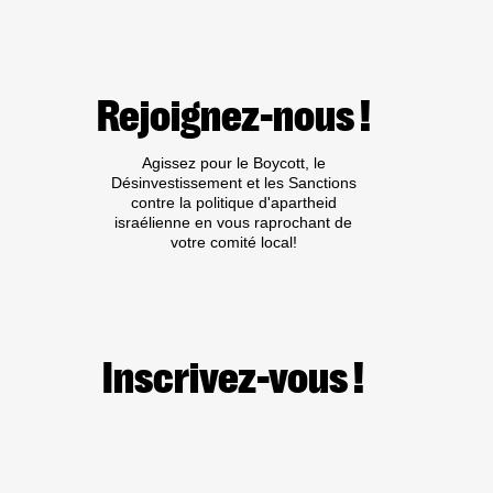
À
ACTION
:
UEFA,
BANNISSEZ
Rejoignez-nous !
ISRAËL
!
Agissez pour le Boycott, le
Désinvestissement et les Sanctions
contre la politique d'apartheid
israélienne en vous raprochant de
votre comité local!
Inscrivez-vous !