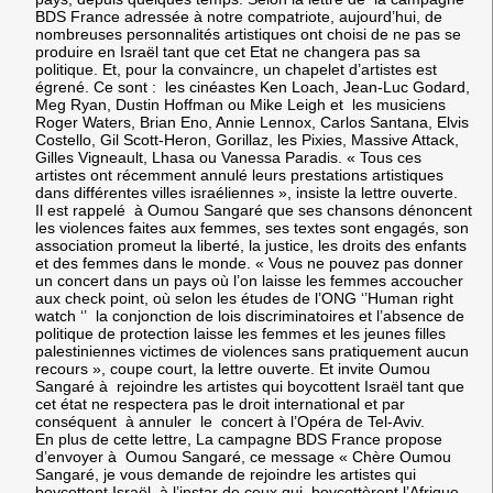
BDS France adressée à notre compatriote, aujourd’hui, de
nombreuses personnalités artistiques ont choisi de ne pas se
produire en Israël tant que cet Etat ne changera pas sa
politique. Et, pour la convaincre, un chapelet d’artistes est
égrené. Ce sont : les cinéastes Ken Loach, Jean-Luc Godard,
Meg Ryan, Dustin Hoffman ou Mike Leigh et les musiciens
Roger Waters, Brian Eno, Annie Lennox, Carlos Santana, Elvis
Costello, Gil Scott-Heron, Gorillaz, les Pixies, Massive Attack,
Gilles Vigneault, Lhasa ou Vanessa Paradis. « Tous ces
artistes ont récemment annulé leurs prestations artistiques
dans différentes villes israéliennes », insiste la lettre ouverte.
Il est rappelé à Oumou Sangaré que ses chansons dénoncent
les violences faites aux femmes, ses textes sont engagés, son
association promeut la liberté, la justice, les droits des enfants
et des femmes dans le monde. « Vous ne pouvez pas donner
un concert dans un pays où l’on laisse les femmes accoucher
aux check point, où selon les études de l’ONG ‘’Human right
watch ‘’ la conjonction de lois discriminatoires et l’absence de
politique de protection laisse les femmes et les jeunes filles
palestiniennes victimes de violences sans pratiquement aucun
recours », coupe court, la lettre ouverte. Et invite Oumou
Sangaré à rejoindre les artistes qui boycottent Israël tant que
cet état ne respectera pas le droit international et par
conséquent à annuler le concert à l’Opéra de Tel-Aviv.
En plus de cette lettre, La campagne BDS France propose
d’envoyer à Oumou Sangaré, ce message « Chère Oumou
Sangaré, je vous demande de rejoindre les artistes qui
boycottent Israël, à l’instar de ceux qui boycottèrent l’Afrique