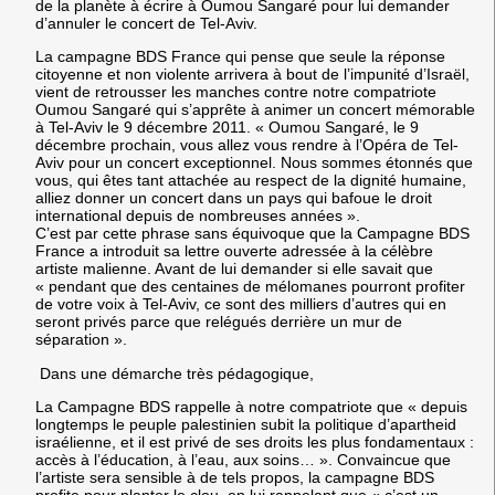
de la planète à écrire à Oumou Sangaré pour lui demander
d’annuler le concert de Tel-Aviv.
La campagne BDS France qui pense que seule la réponse
citoyenne et non violente arrivera à bout de l’impunité d’Israël,
vient de retrousser les manches contre notre compatriote
Oumou Sangaré qui s’apprête à animer un concert mémorable
à Tel-Aviv le 9 décembre 2011. « Oumou Sangaré, le 9
décembre prochain, vous allez vous rendre à l’Opéra de Tel-
Aviv pour un concert exceptionnel. Nous sommes étonnés que
vous, qui êtes tant attachée au respect de la dignité humaine,
alliez donner un concert dans un pays qui bafoue le droit
international depuis de nombreuses années ».
C’est par cette phrase sans équivoque que la Campagne BDS
France a introduit sa lettre ouverte adressée à la célèbre
artiste malienne. Avant de lui demander si elle savait que
« pendant que des centaines de mélomanes pourront profiter
de votre voix à Tel-Aviv, ce sont des milliers d’autres qui en
seront privés parce que relégués derrière un mur de
séparation ».
Dans une démarche très pédagogique,
La Campagne BDS rappelle à notre compatriote que « depuis
longtemps le peuple palestinien subit la politique d’apartheid
israélienne, et il est privé de ses droits les plus fondamentaux :
accès à l’éducation, à l’eau, aux soins… ». Convaincue que
l’artiste sera sensible à de tels propos, la campagne BDS