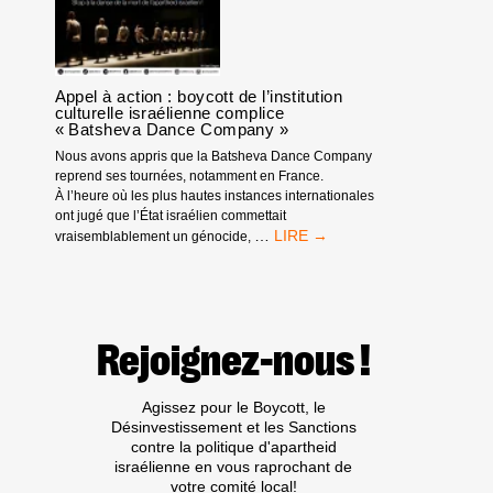
Appel à action : boycott de l’institution
culturelle israélienne complice
« Batsheva Dance Company »
Nous avons appris que la Batsheva Dance Company
reprend ses tournées, notamment en France.
À l’heure où les plus hautes instances internationales
ont jugé que l’État israélien commettait
APPEL
…
vraisemblablement un génocide,
À
ACTION
:
BOYCOTT
DE
Rejoignez-nous !
L’INSTITUTION
CULTURELLE
ISRAÉLIENNE
Agissez pour le Boycott, le
COMPLICE
Désinvestissement et les Sanctions
« BATSHEVA
contre la politique d'apartheid
DANCE
israélienne en vous raprochant de
COMPANY »
votre comité local!