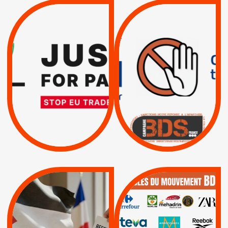
VIOLATIONS DES
TREIZIÈME APPEL.
DROITS DE L’HOMME
RESPECT DU DROIT
PAR ISRAËL :
INTERNATIONAL ?
EXIGEONS LA
TRUMP, MACRON :
SUSPENSION
MÊME COMBAT
TOTALE DE
L’ACCORD
|
|
Actus
D’ASSOCIATION UE-
BOYCOTT DES
ENTREPRISES
ISRAËL
|
|
Boycott militaire
/
APPELS
SANCTIONS
Lettres d'interpellation
|
|
Actus
Pétitions
QUE BOYCOTTER ?
MUNICIPALES 2026 :
/
JE VOTE POUR LE
BOYCOTT
DÉSINVESTISSEME
RESPECT DU DROIT
|
|
|
Actus
Ahava
INTERNATIONAL EN
|
|
|
AXA
BNP
CAF