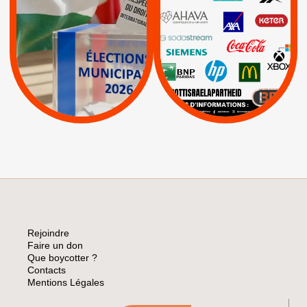
PALESTINE
|
|
Carrefour
HP
|
Keter
|
|
APPELS
Actus
|
Livres et brochures
Espaces Sans
Apartheid
|
|
Mehadrin
PUMA
|
Lettres d'interpellation
|
Sodastream
|
Pétitions
Visuels, tracts,
affiches,...
Rejoindre
Faire un don
Que boycotter ?
Contacts
Mentions Légales