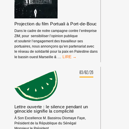
Projection du film Portuali à Port-de-Bouc
Dans le cadre de notre campagne contre l’entreprise
ZIM, pour sensibiliser l’opinion publique
et soutenir l’engagement des travailleur·ses
portuaires, nous annonçons qu’en partenariat avec
le réseau de solidarité pour la paix en Palestine dans
PROJECTION
…
le bassin ouest Marseille &
DU
FILM
PORTUALI
03/02/26
À
PORT-
DE-
BOUC
Lettre ouverte : le silence pendant un
génocide signifie la complicité
À Son Excellence M. Bassirou Diomaye Faye,
Président de la République du Sénégal
Monsieur le Président,