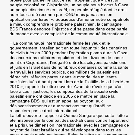
profite pour planter le clou, en lui rappelant que « c’est un
peuple colonisé en Cisjordanie, un peuple sous blocus à Gaza,
un peuple discriminé en Israël, un peuple réfugié dont le droit
au retour a été reconnu par l’ONU mais jamais mis en
application par Israël ». Soucieuse d’amener notre compatriote
à mieux comprendre le problème palestinien, la campagne
BDS France dénonce l’injustice qui se passe dans cette partie
du monde avec la complicité de la communauté internationale.
« La communauté internationale ferme les yeux et le
gouvernement israélien agit en toute impunité : des centaines
de civils tués en 2009 pendant l’opération plomb durci à Gaza,
des incursions militaires régulières et des dizaines de check
point en Cisjordanie, l’inégalité entre les citoyens palestiniens
et juifs en Israël dans de nombreux domaines comme la santé,
le travail, les services publics, des millions de palestiniens,
déracinés, réfugiés partout dans le monde, des militants
pacifistes tués à bout portant lors de la Flottille de la Liberté en
2010 », rappelle la lettre ouverte. Avant de révéler que c’est
face à ces injustices, les composantes de la société civile
palestinienne ont décidé en 2005 de mettre en place la
campagne BDS qui est un appel au boycott, aux
désinvestissements et aux sanctions tant qu’Israël ne
respectera pas le droit international.
La lettre ouverte rappelle à Oumou Sangaré que cette lutte a
été inspirée par le combat des sud-africains contre l’apartheid
et a pris une dimension internationale avec les campagnes de
boycott de l’état israélien qui se développent dans tous les
pays, depuis quelques temps. Selon la lettre de la campagne