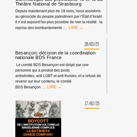
Théâtre National de Strasbourg
Depuis maintenant plus de 19 mois, nous assistons
au génocide du peuple palestinien par l’État d’Israël.
Il n’est aujourd’hui plus possible de nier la réalité : la
COMMUNIQUÉ
…
reprise des bombardements
DES
PROMOTIONS
48
20/03/25
ET
Besançon: décision de la coordination
49
nationale BDS France
DU
Le comité BDS Besançon est dirigé par une
THÉÂTRE
personne qui a produit des posts
NATIONAL
antisémites, anti LGBT et anti Kurdes, et a refusé de
DE
revenir sur leur contenu, le comité
STRASBOURG
BESANÇON:
…
BDS Besançon
DÉCISION
DE
LA
17/02/25
COORDINATION
NATIONALE
BDS
FRANCE