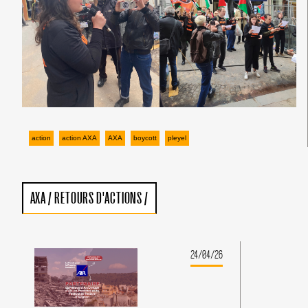
action
action AXA
AXA
boycott
pleyel
AXA
/
RETOURS D'ACTIONS
/
24/04/26