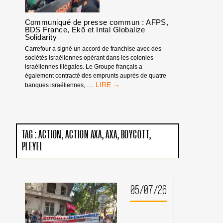
Communiqué de presse commun : AFPS,
BDS France, Ekō et Intal Globalize
Solidarity
Carrefour a signé un accord de franchise avec des
sociétés israéliennes opérant dans les colonies
israéliennes illégales. Le Groupe français a
également contracté des emprunts auprès de quatre
COMMUNIQUÉ
…
banques israéliennes,
DE
PRESSE
COMMUN
:
AFPS,
TAG :
ACTION
ACTION AXA
AXA
BOYCOTT
BDS
PLEYEL
FRANCE,
EKŌ
ET
INTAL
GLOBALIZE
05/07/26
SOLIDARITY