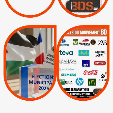
|
|
Boycott militaire
/
APPELS
SANCTIONS
Lettres d'interpellation
|
|
Actus
Pétitions
QUE BOYCOTTER ?
MUNICIPALES 2026 :
/
JE VOTE POUR LE
BOYCOTT
DÉSINVESTISSEME
RESPECT DU DROIT
|
|
|
Actus
Ahava
INTERNATIONAL EN
|
|
|
AXA
BNP
CAF
PALESTINE
|
|
Carrefour
HP
|
Keter
|
|
APPELS
Actus
|
Livres et brochures
Espaces Sans
Apartheid
|
|
Mehadrin
PUMA
|
Lettres d'interpellation
|
Sodastream
|
Pétitions
Visuels, tracts,
affiches,...