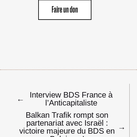
Faire un don
Navigation
Interview BDS France à
de
←
l’Anticapitaliste
l’article
Balkan Trafik rompt son
partenariat avec Israël :
→
victoire majeure du BDS en