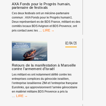
AXA Fonds pour le Progrès humain,
partenaire de festivals
Ces deux festivals ont un mécène-partenaire
commun : AXA Fonds pour le Progrès humain1.
Deux représentant·es de BDS France, militant·es des
comités locaux BDS Avignon et BDS Provence, ont
AXA
…
pris contact avec les
FONDS
POUR
LE
02/04/26
PROGRÈS
HUMAIN,
PARTENAIRE
DE
FESTIVALS
Retours de la manifestation à Marseille
contre l’armement d’Israël
Les militant·es ont notamment défilé contre les
entreprises complices du génocide israélien,
l’entreprise israélienne ZIM et l’entreprise française
Eurolinks, qui approvisionnent l’armée génocidaire
en matériel militaire.BDS Provence a pris la
RETOURS
…
DE
LA