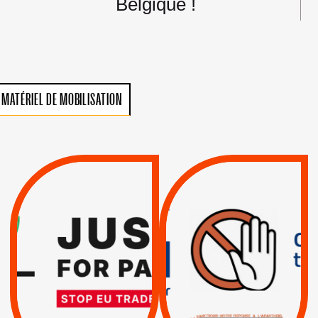
Belgique !
MATÉRIEL DE MOBILISATION
VIOLATIONS DES
TREIZIÈME APPEL.
DROITS DE L’HOMME
RESPECT DU DROIT
PAR ISRAËL :
INTERNATIONAL ?
EXIGEONS LA
TRUMP, MACRON :
SUSPENSION
MÊME COMBAT
TOTALE DE
L’ACCORD
|
|
Actus
D’ASSOCIATION UE-
BOYCOTT DES
ENTREPRISES
ISRAËL