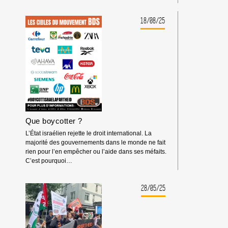
CAMPAGNE
BDS
FRANCE
18/08/25
À
LA
FÊTE
DE
L’HUMANITÉ
2025
Que boycotter ?
L’État israélien rejette le droit international. La
majorité des gouvernements dans le monde ne fait
rien pour l’en empêcher ou l’aide dans ses méfaits.
C’est pourquoi…
28/05/25