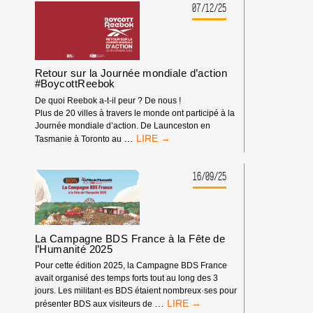
MANIFESTATION
07/12/25
À
MARSEILLE
CONTRE
L’ARMEMENT
D’ISRAËL
Retour sur la Journée mondiale d’action
#BoycottReebok
De quoi Reebok a-t-il peur ? De nous !
Plus de 20 villes à travers le monde ont participé à la
Journée mondiale d’action. De Launceston en
RETOUR
…
Tasmanie à Toronto au
SUR
LA
JOURNÉE
16/09/25
MONDIALE
D’ACTION
#BOYCOTTREEBOK
La Campagne BDS France à la Fête de
l’Humanité 2025
Pour cette édition 2025, la Campagne BDS France
avait organisé des temps forts tout au long des 3
jours. Les militant·es BDS étaient nombreux·ses pour
LA
…
présenter BDS aux visiteurs de