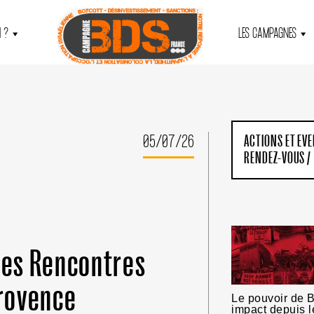
 ?
LES CAMPAGNES
05/07/26
ACTIONS ET EV
RENDEZ-VOUS
/
les Rencontres
rovence
Le pouvoir de B
impact depuis l