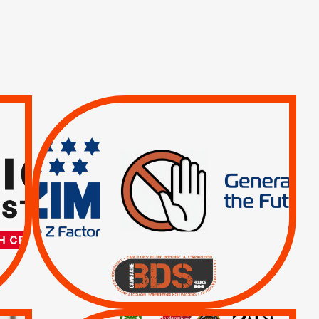
TREIZIÈME APPEL.
RESPECT DU DROIT
INTERNATIONAL ?
TRUMP, MACRON :
MÊME COMBAT
|
|
Actus
BOYCOTT DES
ENTREPRISES
|
|
Boycott militaire
Lettres d'interpellation