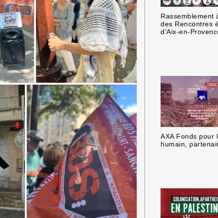
Rassemblement à
des Rencontres 
d’Aix-en-Provenc
AXA Fonds pour 
humain, partenair