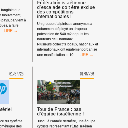
Fédération israélienne
d’escalade doit être exclue
 tangible que
des compétitions
re mouvement,
internationales !
0 pays, parvient à
Un groupe d’alpinistes anonymes a
iques, à faire
notamment déployé un drapeau
LE
…
palestinien de 540 m2 depuis les
POUVOIR
hauteurs de Chamonix.
DE
Plusieurs collectifs locaux, nationaux et
BDS
internationaux ont également organisé
:
BOYCOTT
…
une manifestation le 10
NOTRE
SPORTIF
IMPACT
:
DEPUIS
LA
LE
01/07/26
01/07/26
FÉDÉRATION
DÉBUT
ISRAÉLIENNE
DE
D’ESCALADE
L’ANNÉE
DOIT
2026
ÊTRE
EXCLUE
DES
tériel
Tour de France : pas
COMPÉTITIONS
d’équipe israélienne !
INTERNATIONALES
!
nce du système
Jusqu’à l’année dernière, une équipe
ométrique des
cycliste représentant l’État israélien