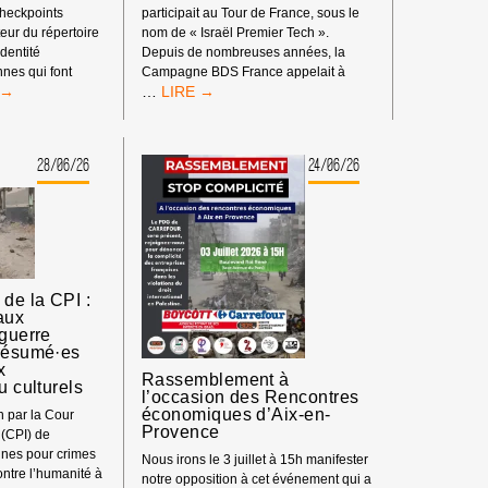
checkpoints
participait au Tour de France, sous le
ateur du répertoire
nom de « Israël Premier Tech ».
identité
Depuis de nombreuses années, la
nnes qui font
Campagne BDS France appelait à
OTT
TOUR
…
DE
FRANCE
RIEL
:
28/06/26
24/06/26
ICAL
PAS
D’ÉQUIPE
ISRAÉLIENNE
!
 de la CPI :
aux
 guerre
présumé·es
x
Rassemblement à
u culturels
l’occasion des Rencontres
économiques d’Aix-en-
n par la Cour
Provence
 (CPI) de
n·nes pour crimes
Nous irons le 3 juillet à 15h manifester
ontre l’humanité à
notre opposition à cet événement qui a