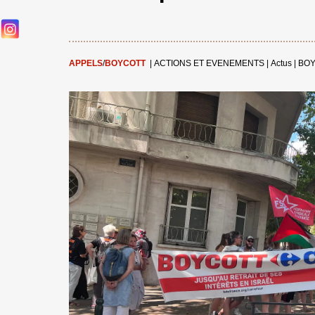
APPELS
/
BOYCOTT
|
ACTIONS ET EVENEMENTS
|
Actus
|
BOY