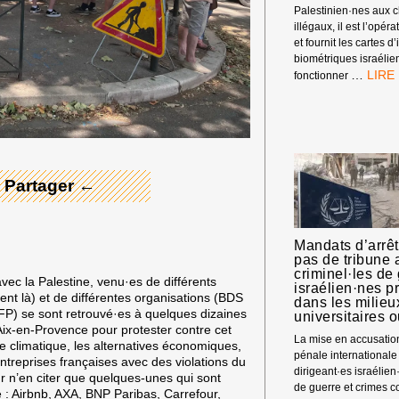
Palestinien·nes aux 
illégaux, il est l’opér
et fournit les cartes d’
biométriques israélie
BOYC
…
fonctionner
HP
 Merci ! →
:
MATÉ
SYND
 Partager ←
Mandats d’arrêt
pas de tribune 
criminel·les de
vec la Palestine, venu·es de différents
israélien·nes 
ent là) et de différentes organisations (BDS
dans les milieu
P) se sont retrouvé·es à quelques dizaines
universitaires o
ix-en-Provence pour protester
contre cet
La mise en accusatio
se climatique, les alternatives économiques,
pénale internationale
ntreprises françaises avec des violations du
dirigeant·es israélie
ur n’en citer que quelques-unes qui sont
de guerre et crimes c
 : Airbnb, AXA, BNP Paribas, Carrefour,