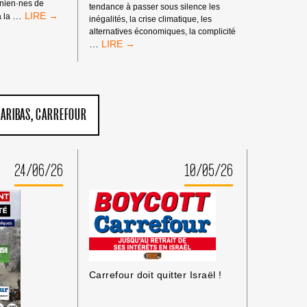
inien·nes de
tendance à passer sous silence les
MANDATS
…
à la
inégalités, la crise climatique, les
D’ARRÊT
alternatives économiques, la complicité
DE
RASSEMBLEMENT
…
LA
À
CPI
L’OCCASION
:
DES
PAS
RENCONTRES
DE
ÉCONOMIQUES
PARIBAS
CARREFOUR
TRIBUNE
D’AIX-
AUX
EN-
CRIMINEL·LES
PROVENCE
DE
GUERRE
24/06/26
10/05/26
ISRAÉLIEN·NES
PRÉSUMÉ·ES
DANS
LES
MILIEUX
UNIVERSITAIRES
OU
CULTURELS
Carrefour doit quitter Israël !