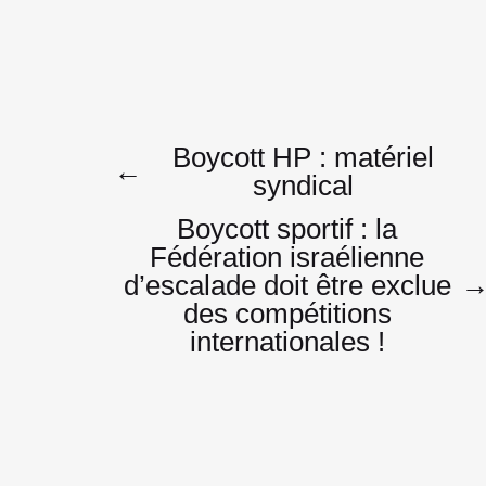
Navigatio
Boycott HP : matériel
←
syndical
Boycott sportif : la
de
Fédération israélienne
d’escalade doit être exclue
des compétitions
l’article
internationales !