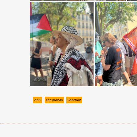
AXA
bnp paribas
Carrefour