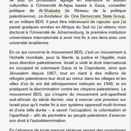
Je suis un professeur agrégé en littérature et études
culturelles à l’Université Al-Aqsa basée à Gaza, conseiller
politique de
Al-Shabaka
(le Réseau de la politique
palestinienne), co-fondateur du
One Democratic State Group
,
et un militant BDS. Il peut être intéressant de rajouter que j’ai
passé quelques années en Afrique du Sud où j’ai obtenu mon
doctorat à l’Université de Johannesburg, la première institution
universitaire internationale à avoir mis fin à ses liens avec une
université israélienne.
En ce qui concerne le mouvement BDS, c’est un mouvement à
l’échelle mondiale, pour la liberté, la justice et l’égalité, mais
sous direction palestinienne. Israël a violé le droit international
en occupant et colonisant Gaza et la Cisjordanie, ainsi que
Jérusalem depuis 1967, tout en niant à des millions de
réfugiés palestiniens leur droit au retour dans les villages et les
villes d’où ils ont été ethniquement nettoyés en 1948, et en
pratiquant la discrimination contre les citoyens palestiniens. Le
mouvement BDS, qui s’inspire du mouvement anti-apartheid
sud-africain du siècle dernier, vise à exercer une pression sur
Israël pour qu’il mette fin à son système oppressif multi-formes
et d’une telle durée – à savoir l’occupation, la colonisation et
l’apartheid – afin de permettre au peuple palestinien d’exercer
son droit à l’autodétermination.
En l’absence de toute mesure sérieuse venant des organismes