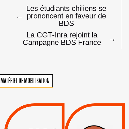
Navigation
Les étudiants chiliens se
de
←
prononcent en faveur de
l’article
BDS
La CGT-Inra rejoint la
→
Campagne BDS France
MATÉRIEL DE MOBILISATION
VIOLATIONS DES
TREIZIÈME APPEL.
DROITS DE L’HOMME
RESPECT DU DROIT
PAR ISRAËL :