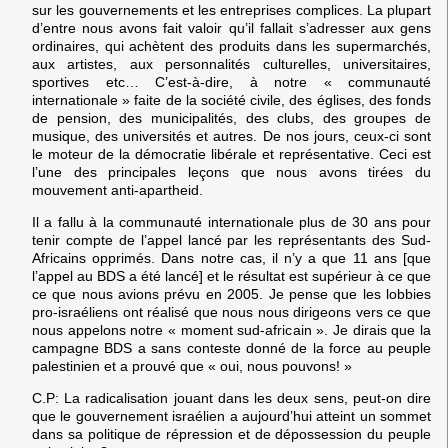
sur les gouvernements et les entreprises complices. La plupart
d’entre nous avons fait valoir qu’il fallait s’adresser aux gens
ordinaires, qui achètent des produits dans les supermarchés,
aux artistes, aux personnalités culturelles, universitaires,
sportives etc… C’est-à-dire, à notre « communauté
internationale » faite de la société civile, des églises, des fonds
de pension, des municipalités, des clubs, des groupes de
musique, des universités et autres. De nos jours, ceux-ci sont
le moteur de la démocratie libérale et représentative. Ceci est
l’une des principales leçons que nous avons tirées du
mouvement anti-apartheid.
Il a fallu à la communauté internationale plus de 30 ans pour
tenir compte de l’appel lancé par les représentants des Sud-
Africains opprimés. Dans notre cas, il n’y a que 11 ans [que
l’appel au BDS a été lancé] et le résultat est supérieur à ce que
ce que nous avions prévu en 2005. Je pense que les lobbies
pro-israéliens ont réalisé que nous nous dirigeons vers ce que
nous appelons notre « moment sud-africain ». Je dirais que la
campagne BDS a sans conteste donné de la force au peuple
palestinien et a prouvé que « oui, nous pouvons! »
C.P:
La radicalisation jouant dans les deux sens, peut-on dire
que le gouvernement israélien a aujourd’hui atteint un sommet
dans sa politique de répression et de dépossession du peuple