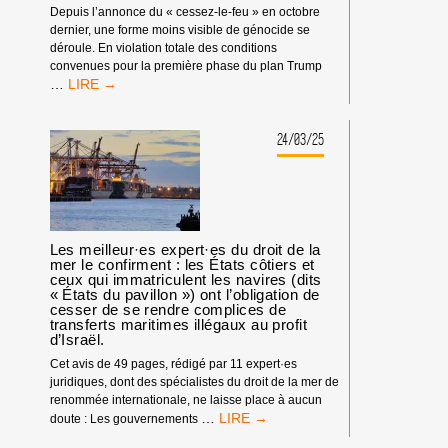
Depuis l’annonce du « cessez-le-feu » en octobre
dernier, une forme moins visible de génocide se
déroule. En violation totale des conditions
convenues pour la première phase du plan Trump
BDS
…
MET
EN
GARDE
24/03/25
CONTRE
UN
GÉNOCIDE
DEVENU
MOINS
VISIBLE
Les meilleur·es expert·es du droit de la
ALORS
mer le confirment : les États côtiers et
ceux qui immatriculent les navires (dits
QUE
« États du pavillon ») ont l’obligation de
TRUMP
cesser de se rendre complices de
ANNONCE
transferts maritimes illégaux au profit
LA
d’Israël.
DEUXIÈME
Cet avis de 49 pages, rédigé par 11 expert·es
PHASE
juridiques, dont des spécialistes du droit de la mer de
DU
renommée internationale, ne laisse place à aucun
«
LES
…
doute : Les gouvernements
CESSEZ-
MEILLEUR·ES
LE-