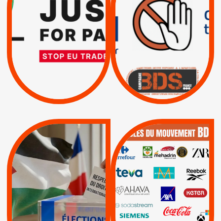
INTERNATIONAL ?
EXIGEONS LA
TRUMP, MACRON :
SUSPENSION
MÊME COMBAT
TOTALE DE
L’ACCORD
|
|
Actus
D’ASSOCIATION UE-
BOYCOTT DES
ENTREPRISES
ISRAËL
|
|
Boycott militaire
/
APPELS
SANCTIONS
Lettres d'interpellation
|
|
Actus
Pétitions
QUE BOYCOTTER ?
MUNICIPALES 2026 :
/
JE VOTE POUR LE
BOYCOTT
DÉSINVESTISSEME
RESPECT DU DROIT
|
|
|
Actus
Ahava
INTERNATIONAL EN
|
|
|
AXA
BNP
CAF
PALESTINE
|
|
Carrefour
HP
|
Keter
|
|
APPELS
Actus
|
Livres et brochures
Espaces Sans