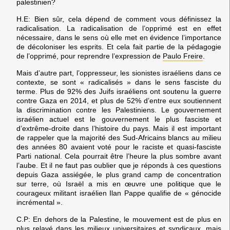
palestinien?
H.E:
Bien sûr, cela dépend de comment vous définissez la
radicalisation. La radicalisation de l’opprimé est en effet
nécessaire, dans le sens où elle met en évidence l’importance
de décoloniser les esprits. Et cela fait partie de la pédagogie
de l’opprimé, pour reprendre l’expression de
Paulo Freire
.
Mais d’autre part, l’oppresseur, les sionistes israéliens dans ce
contexte, se sont « radicalisés » dans le sens fasciste du
terme. Plus de 92% des Juifs israéliens ont soutenu la guerre
contre Gaza en 2014, et plus de 52% d’entre eux soutiennent
la discrimination contre les Palestiniens. Le gouvernement
israélien actuel est le gouvernement le plus fasciste et
d’extrême-droite dans l’histoire du pays. Mais il est important
de rappeler que la majorité des Sud-Africains blancs au milieu
des années 80 avaient voté pour le raciste et quasi-fasciste
Parti national. Cela pourrait être l’heure la plus sombre avant
l’aube. Et il ne faut pas oublier que je réponds à ces questions
depuis Gaza assiégée, le plus grand camp de concentration
sur terre, où Israël a mis en œuvre une politique que le
courageux militant israélien Ilan Pappe qualifie de « génocide
incrémental ».
C.P:
En dehors de la Palestine, le mouvement est de plus en
plus relayé dans les milieux universitaires et syndicaux, mais