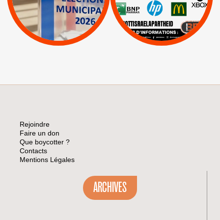
Apartheid
|
|
Mehadrin
PUMA
|
Lettres d'interpellation
|
Sodastream
|
Pétitions
Visuels, tracts,
affiches,...
Rejoindre
Faire un don
Que boycotter ?
Contacts
Mentions Légales
ARCHIVES