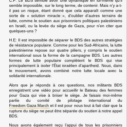
C.P:
Le BDS semble avoir une dynamique en lui-même qu’il
semble impossible, sur le long terme, de contenir. Mais n’y a-t-
il pas un risque, étant donné que cela apparaît comme une
sorte de « solution miracle », d’oublier d’autres terrains de
lutte, comme le soutien aux prisonniers politiques palestiniens
en Israël, ou la levée du siège de Gaza, pour n’en citer que
quelques-uns ?
H.E:
Il est impossible de séparer le BDS des autres stratégies
de résistance populaire. Comme pour les Sud-Africains, la lutte
palestinienne repose sur quatre piliers, y compris le soutien
international sous la forme de la campagne BDS. Les autres
formes de lutte populaire complètent le BDS qui vise
principalement à isoler l’État israélien d’apartheid. Nous, dans
le mouvement, avons combiné notre lutte locale avec la
solidarité internationale.
Alors que je réponds à ces questions, nos militants BDS
enregistrent une vidéo pour accueillir le Bateau des femmes
pour Gaza qui vise à briser le siège. Je faisais moi-même
partie du comité de pilotage international du
Freedom Gaza March
et il est pour nous tout à fait clair que la
rupture du siège ne peut être séparée du soutien à notre appel
BDS.
Nous avons également reçu l’appui de tous les prisonniers