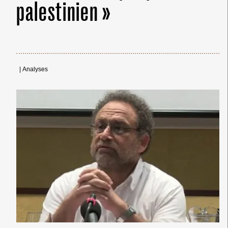
palestinien »
|
Analyses
← Merci ! →