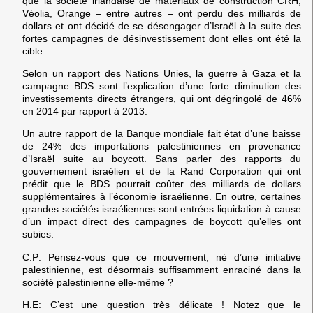
que la société irlandaise de matériaux de construction CRH,
Véolia, Orange – entre autres – ont perdu des milliards de
dollars et ont décidé de se désengager d’Israël à la suite des
fortes campagnes de désinvestissement dont elles ont été la
cible.
Selon un rapport des Nations Unies, la guerre à Gaza et la
campagne BDS sont l’explication d’une forte diminution des
investissements directs étrangers, qui ont dégringolé de 46%
en 2014 par rapport à 2013.
Un autre rapport de la Banque mondiale fait état d’une baisse
de 24% des importations palestiniennes en provenance
d’Israël suite au boycott. Sans parler des rapports du
gouvernement israélien et de la Rand Corporation qui ont
prédit que le BDS pourrait coûter des milliards de dollars
supplémentaires à l’économie israélienne. En outre, certaines
grandes sociétés israéliennes sont entrées liquidation à cause
d’un impact direct des campagnes de boycott qu’elles ont
subies.
C.P:
Pensez-vous que ce mouvement, né d’une initiative
palestinienne, est désormais suffisamment enraciné dans la
société palestinienne elle-même ?
H.E:
C’est une question très délicate ! Notez que le