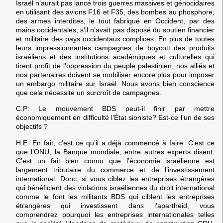
Israël n’aurait pas lancé trois guerres massives et génocidaires
en utilisant des avions F16 et F35, des bombes au phosphore,
des armes interdites, le tout fabriqué en Occident, par des
mains occidentales, s’il n’avait pas disposé du soutien financier
et militaire des pays occidentaux complices. En plus de toutes
leurs impressionnantes campagnes de boycott des produits
israéliens et des institutions académiques et culturelles qui
tirent profit de l’oppression du peuple palestinien, nos alliés et
nos partenaires doivent se mobiliser encore plus pour imposer
un embargo militaire sur Israël. Nous avons bien conscience
que cela nécessite un surcroît de campagnes.
C.P:
Le mouvement BDS peut-il finir par mettre
économiquement en difficulté l’État sioniste? Est-ce l’un de ses
objectifs ?
H.E:
En fait, c’est ce qu’il a déjà commencé à faire. C’est ce
que l’ONU, la Banque mondiale, entre autres experts disent.
C’est un fait bien connu que l’économie israélienne est
largement tributaire du commerce et de l’investissement
international. Donc, si vous ciblez les entreprises étrangères
qui bénéficient des violations israéliennes du droit international
comme le font les militants BDS qui ciblent les entreprises
étrangères qui investissent dans l’apartheid, vous
comprendrez pourquoi les entreprises internationales telles