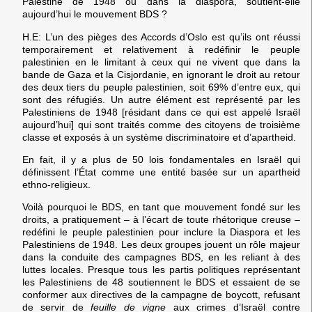
Palestine de 1948 ou dans la diaspora, soutient-elle
aujourd’hui le mouvement BDS ?
H.E:
L’un des pièges des Accords d’Oslo est qu’ils ont réussi
temporairement et relativement à redéfinir le peuple
palestinien en le limitant à ceux qui ne vivent que dans la
bande de Gaza et la Cisjordanie, en ignorant le droit au retour
des deux tiers du peuple palestinien, soit 69% d’entre eux, qui
sont des réfugiés. Un autre élément est représenté par les
Palestiniens de 1948 [résidant dans ce qui est appelé Israël
aujourd’hui] qui sont traités comme des citoyens de troisième
classe et exposés à un système discriminatoire et d’apartheid.
En fait, il y a plus de 50 lois fondamentales en Israël qui
définissent l’État comme une entité basée sur un apartheid
ethno-religieux.
Voilà pourquoi le BDS, en tant que mouvement fondé sur les
droits, a pratiquement – à l’écart de toute rhétorique creuse –
redéfini le peuple palestinien pour inclure la Diaspora et les
Palestiniens de 1948. Les deux groupes jouent un rôle majeur
dans la conduite des campagnes BDS, en les reliant à des
luttes locales. Presque tous les partis politiques représentant
les Palestiniens de 48 soutiennent le BDS et essaient de se
conformer aux directives de la campagne de boycott, refusant
de servir de
feuille de vigne
aux crimes d’Israël contre