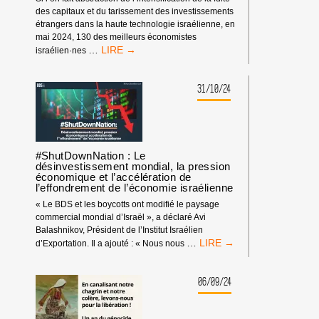
CESSER
des capitaux et du tarissement des investissements
DE
étrangers dans la haute technologie israélienne, en
SE
mai 2024, 130 des meilleurs économistes
RENDRE
UNE
…
israélien·nes
COMPLICES
ÉCONOMIE
DE
QUI
TRANSFERTS
S’EFFONDRE
31/10/24
MARITIMES
:
ILLÉGAUX
130
AU
DES
PROFIT
MEILLEURS
D’ISRAËL.
ÉCONOMISTES
#ShutDownNation : Le
ISRAÉLIEN·NES
désinvestissement mondial, la pression
économique et l’accélération de
:
l’effondrement de l’économie israélienne
LA
«
« Le BDS et les boycotts ont modifié le paysage
SPIRALE
commercial mondial d’Israël », a déclaré Avi
DE
Balashnikov, Président de l’Institut Israélien
L’EFFONDREMENT
#SHUTDOWNNATION
…
d’Exportation. Il a ajouté : « Nous nous
»
:
D’ISRAËL
LE
DÉSINVESTISSEMENT
06/09/24
MONDIAL,
LA