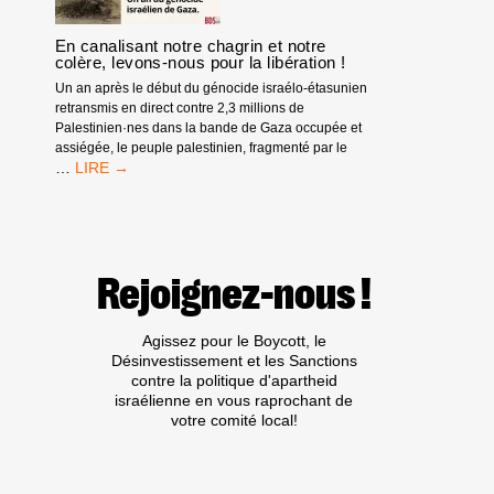
PRESSION
ÉCONOMIQUE
ET
En canalisant notre chagrin et notre
L’ACCÉLÉRATION
colère, levons-nous pour la libération !
DE
Un an après le début du génocide israélo-étasunien
L’EFFONDREMENT
retransmis en direct contre 2,3 millions de
DE
Palestinien·nes dans la bande de Gaza occupée et
L’ÉCONOMIE
assiégée, le peuple palestinien, fragmenté par le
ISRAÉLIENNE
EN
…
CANALISANT
NOTRE
CHAGRIN
ET
NOTRE
Rejoignez-nous !
COLÈRE,
LEVONS-
NOUS
Agissez pour le Boycott, le
POUR
Désinvestissement et les Sanctions
LA
contre la politique d'apartheid
LIBÉRATION
israélienne en vous raprochant de
!
votre comité local!