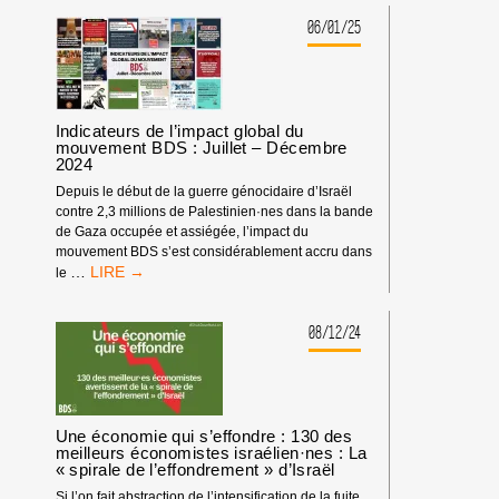
EXPERT·ES
FEU
DU
06/01/25
»
DROIT
DE
LA
MER
LE
Indicateurs de l’impact global du
CONFIRMENT
mouvement BDS : Juillet – Décembre
2024
:
LES
Depuis le début de la guerre génocidaire d’Israël
ÉTATS
contre 2,3 millions de Palestinien·nes dans la bande
CÔTIERS
de Gaza occupée et assiégée, l’impact du
ET
mouvement BDS s’est considérablement accru dans
CEUX
INDICATEURS
…
le
QUI
DE
IMMATRICULENT
L’IMPACT
LES
GLOBAL
08/12/24
NAVIRES
DU
(DITS
MOUVEMENT
« ÉTATS
BDS
DU
:
PAVILLON »)
JUILLET
Une économie qui s’effondre : 130 des
ONT
–
meilleurs économistes israélien·nes : La
L’OBLIGATION
« spirale de l’effondrement » d’Israël
DÉCEMBRE
DE
2024
Si l’on fait abstraction de l’intensification de la fuite