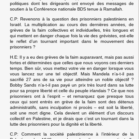
politiques dont les dirigeants ont envoyé des messages de
soutien à la Conférence nationale BDS tenue à Ramallah.
C.P:
Revenons à la question des prisonniers palestiniens en
Israël. La multiplication au cours des dernières années, de
grèves de la faim collectives et individuelles, très longues et
qui mettent en danger chaque fois la vie des grévistes, est-elle
le reflet d’un tournant important dans le mouvement des
prisonniers ?
H.E:
Il y a eu des grèves de la faim auparavant, mais pas aussi
fortes et déterminées que celles que nous voyons ces derniers
temps. Bien sûr, vous mettez votre vie en danger lorsque vous
vous lancez sur une tel objectif. Mais Mandela n’a-t-il pas
sacrifié 27 ans de sa vie pour atteindre un noble objectif ?
Bobby Sands n’a-t-il pas payé un prix très lourd dans sa lutte
pour sa propre liberté et celle du peuple irlandais ? Ce que nos
prisonniers ont à l’esprit – et remarquez que presque tous
ceux qui sont entrés en grève de la faim sont des détenus
administratifs, sans inculpation ni procès – est soit la liberté,
soit une mort digne. Cela devient un élément d’un discours
collectif en Palestine, et je dirais que c’est un tournant dans la
lutte des prisonniers pour la dignité et la liberté.
C.P:
Comment la société palestinienne à l’intérieur de la