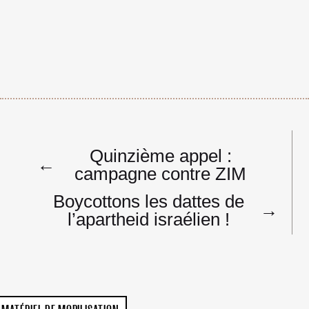
Navigation
Quinzième appel :
de
←
campagne contre ZIM
l’article
Boycottons les dattes de
→
l’apartheid israélien !