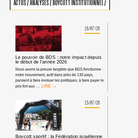
ACTUS
/
ANALYSES
/
BOYCOTT INSTITUTIONNEL
/
16/07/26
Le pouvoir de BDS : notre impact depuis
le début de l’année 2026
Nous avons la preuve tangible que BDS fonctionne :
notre mouvement, actif dans près de 130 pays,
parvient à faire évoluer les politiques, à faire payer le
LE
…
prix fort aux
POUVOIR
DE
BDS
15/07/26
:
NOTRE
IMPACT
DEPUIS
LE
DÉBUT
Boycott sportif : la Fédération israélienne