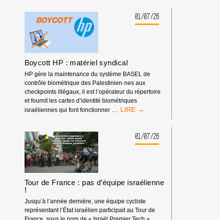
LES
RENCONTRES
01/07/26
ÉCONOMIQUES
D’AIX-
EN-
PROVENCE
Boycott HP : matériel syndical
HP gère la maintenance du système BASEL de
contrôle biométrique des Palestinien·nes aux
checkpoints illégaux, il est l’opérateur du répertoire
et fournit les cartes d’identité biométriques
BOYCOTT
…
israéliennes qui font fonctionner
HP
:
MATÉRIEL
01/07/26
SYNDICAL
Tour de France : pas d’équipe israélienne
!
Jusqu’à l’année dernière, une équipe cycliste
représentant l’État israélien participait au Tour de
France, sous le nom de « Israël Premier Tech ».