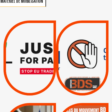
MATÉRIEL DE MOBILISATION
VIOLATIONS DES
TREIZIÈME APPEL.
DROITS DE L’HOMME
RESPECT DU DROIT
PAR ISRAËL :
INTERNATIONAL ?
EXIGEONS LA
TRUMP, MACRON :
SUSPENSION
MÊME COMBAT
TOTALE DE
L’ACCORD
|
|
Actus
D’ASSOCIATION UE-
BOYCOTT DES
ENTREPRISES
ISRAËL
|
|
Boycott militaire
/
APPELS
SANCTIONS
Lettres d'interpellation
|
|
Actus
Pétitions
QUE BOYCOTTER ?