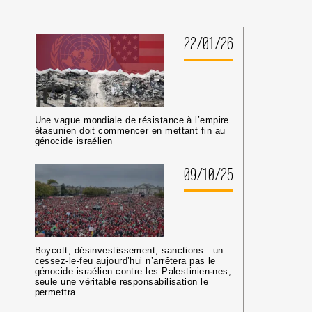
DE
TRIBUNE
AUX
CRIMINEL·LES
22/01/26
DE
GUERRE
ISRAÉLIEN·NES
PRÉSUMÉ·ES
DANS
LES
Une vague mondiale de résistance à l’empire
MILIEUX
étasunien doit commencer en mettant fin au
UNIVERSITAIRES
génocide israélien
OU
CULTURELS
09/10/25
Boycott, désinvestissement, sanctions : un
cessez-le-feu aujourd’hui n’arrêtera pas le
génocide israélien contre les Palestinien·nes,
seule une véritable responsabilisation le
permettra.