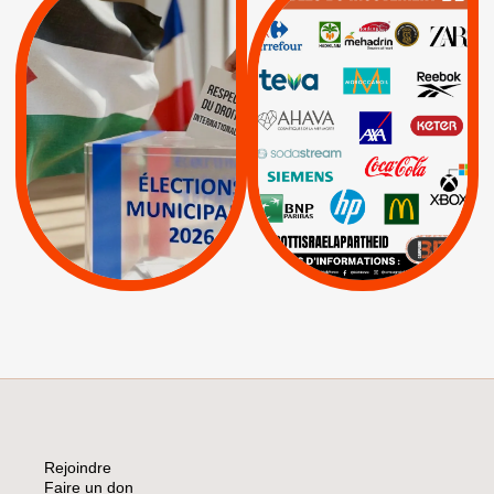
MUNICIPALES 2026 :
/
JE VOTE POUR LE
BOYCOTT
DÉSINVESTISSEME
RESPECT DU DROIT
|
|
|
Actus
Ahava
INTERNATIONAL EN
|
|
|
AXA
BNP
CAF
PALESTINE
|
|
Carrefour
HP
|
Keter
|
|
APPELS
Actus
|
Livres et brochures
Espaces Sans
Apartheid
|
|
Mehadrin
PUMA
|
Lettres d'interpellation
|
Sodastream
|
Pétitions
Visuels, tracts,
affiches,...
Rejoindre
Faire un don