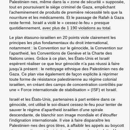
Palestinien·nes, même dans la « zone de sécurité » supposée,
tout en poursuivant le siège criminel de Gaza, empêchant
l’acheminement de produits de première nécessité tels que la
nourriture et les médicaments. Et le passage de Rafah à Gaza
reste fermé. Israël a violé le « cessez-le-feu » presque
quotidiennement,
avec plus de 1 190 violations au total
.
Le plan étasuno-israélien en 20 points viole clairement les
principes les plus fondamentaux du droit international,
notamment : la Convention sur le génocide, la Convention sur
l’apartheid, les Conventions de Genève et la Charte des
Nations unies. Grâce à ce plan, les États-Unis et Israël
espèrent réaliser ce que leur génocide n’a pas réussi à faire
jusqu’à présent : le nettoyage ethnique des Palestinien·nes de
Gaza. Ce plan vise également de façon explicite
à réprimer
toute forme de résistance palestinienne au régime colonial
israélien
, en créant des camps de concentration contrôlés par
une « Force internationale de stabilisation » (ISF) et Israël.
Israël et les États-Unis, partenaires à part entière dans ce
génocide, ont utilisé le soi-disant cessez-le-feu pour tenter de
sauver le régime d’apartheid israélien d’une spirale
descendante, de blanchir son image mondiale et d’étouffer
l’indignation internationale. Il vise à faire disparaître les
Palestinien·nes des gros titres, à affaiblir les appels au boycott