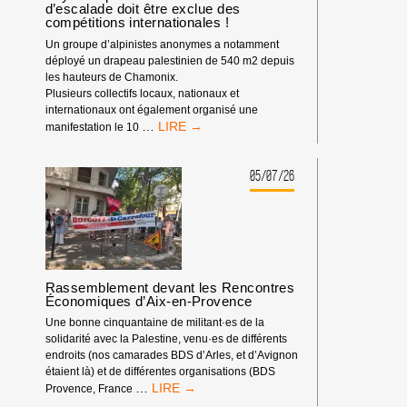
d’escalade doit être exclue des
DE
compétitions internationales !
L’ANNÉE
2026
Un groupe d’alpinistes anonymes a notamment
déployé un drapeau palestinien de 540 m2 depuis
les hauteurs de Chamonix.
Plusieurs collectifs locaux, nationaux et
internationaux ont également organisé une
BOYCOTT
…
manifestation le 10
SPORTIF
:
LA
05/07/26
FÉDÉRATION
ISRAÉLIENNE
D’ESCALADE
DOIT
ÊTRE
EXCLUE
Rassemblement devant les Rencontres
DES
Économiques d’Aix-en-Provence
COMPÉTITIONS
INTERNATIONALES
Une bonne cinquantaine de militant·es de la
!
solidarité avec la Palestine, venu·es de différents
endroits (nos camarades BDS d’Arles, et d’Avignon
étaient là) et de différentes organisations (BDS
RASSEMBLEMENT
…
Provence, France
DEVANT