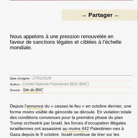
→ Partager ←
Nous appelons à une pression renouvelée en
faveur de sanctions légales et ciblées à l’échelle
mondiale.
27/01/2026
Date d'origine :
Comité National Palestinien BDS (BNC)
Auteur :
Site du BNC
Source :
Depuis l’
annonce
du « cessez-le-feu » en octobre dernier, une
forme
moins visible
de génocide se déroule. En violation totale
des conditions convenues pour la première phase du plan
Trump orchestré par Israël, les forces d’occupation illégales
israéliennes
ont assassiné
au moins 442
Palestinien·nes à
Gaza
depuis le 9 octobre. Israël continue de tirer sur les