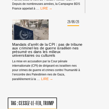
Depuis de nombreuses années, la Campagne BDS
TOUR
…
France appelait à
DE
FRANCE
:
28/06/26
PAS
D’ÉQUIPE
ISRAÉLIENNE
!
Mandats d’arrêt de la CPI : pas de tribune
aux criminel·les de guerre israélien·nes
présumé·es dans les milieux
universitaires ou culturels
La mise en accusation par la Cour pénale
internationale (CPI) de dirigeant·es israélien·nes
pour crimes de guerre et crimes contre l’humanité à
l’encontre des Palestinien·nes de Gaza,
MANDATS
…
parallèlement à la
D’ARRÊT
DE
LA
CPI
:
TAG :
CESSEZ-LE-FEU
TRUMP
PAS