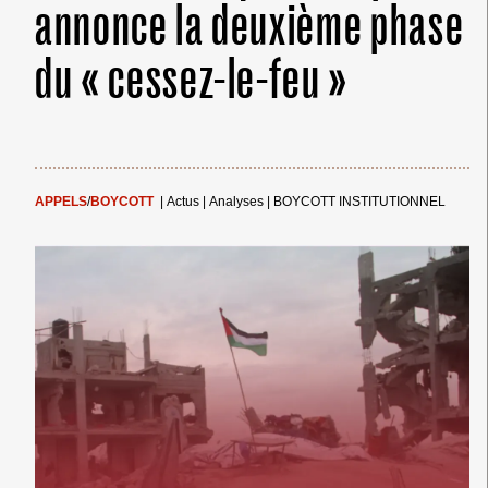
annonce la deuxième phase
du « cessez-le-feu »
APPELS
/
BOYCOTT
|
Actus
|
Analyses
|
BOYCOTT INSTITUTIONNEL
← Merci ! →