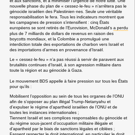
et aux sanctions, et à minimiser l’urgence de notre lutte. Une
nouvelle phase du plan de « cessez-le-feu » n’arrêtera pas le
génocide israélien des Palestinien·nes. Seule une véritable
responsabilisation le fera. Tous les indicateurs montrent que
les campagnes de pression s’intensifient : cinq États
européens se sont retirés de l’Eurovision, McDonald’s
a perdu
plus de 7 milliards de dollars de revenus en raison des
boycotts mondiaux, et la Colombie a promulgué une
interdiction totale des exportations de charbon vers Israël et
des importations d’armes en provenance d’Israël.
Le « cessez-le-feu » n’a pas réussi à servir de paravent aux
brutalités continues d’Israël, à son agression militaire dans
toute la région et au génocide à Gaza.
Le mouvement BDS appelle à faire pression sur tous les États
pour qu’ils :
Mobilisent l’opposition au sein de tous les organes de l’ONU
afin de s’opposer au plan illégal Trump-Netanyahu et
d’expulser le régime d’apartheid israélien de l’ONU et de
toutes les instances internationales ;
Tiennent Israël et ses complices responsables du génocide et
du régime sous-jacent d’occupation militaire illégale et
d’apartheid par le biais de sanctions légales et ciblées ;
Fassent respecter le droit international, en particulier le droit