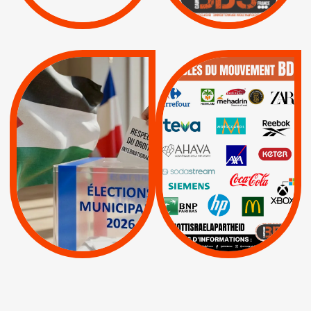
|
|
Actus
Pétitions
QUE BOYCOTTER ?
MUNICIPALES 2026 :
/
JE VOTE POUR LE
BOYCOTT
DÉSINVESTISSEME
RESPECT DU DROIT
|
|
|
Actus
Ahava
INTERNATIONAL EN
|
|
|
AXA
BNP
CAF
PALESTINE
|
|
Carrefour
HP
|
Keter
|
|
APPELS
Actus
|
Livres et brochures
Espaces Sans
Apartheid
|
|
Mehadrin
PUMA
|
Lettres d'interpellation
|
Sodastream
|
Pétitions
Visuels, tracts,
affiches,...