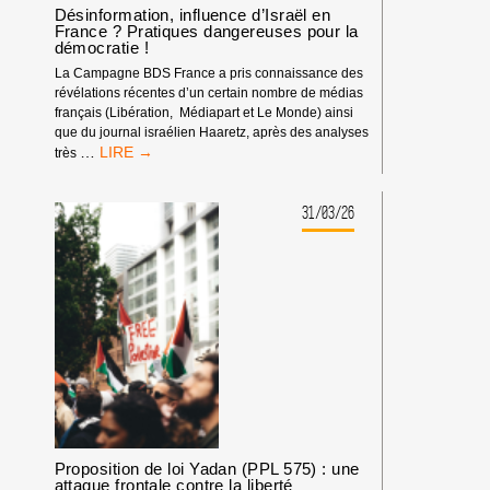
Désinformation, influence d’Israël en
France ? Pratiques dangereuses pour la
démocratie !
La Campagne BDS France a pris connaissance des
révélations récentes d’un certain nombre de médias
français (Libération, Médiapart et Le Monde) ainsi
que du journal israélien Haaretz, après des analyses
DÉSINFORMATION,
…
très
INFLUENCE
D’ISRAËL
EN
31/03/26
FRANCE
?
PRATIQUES
DANGEREUSES
POUR
LA
DÉMOCRATIE
!
Proposition de loi Yadan (PPL 575) : une
attaque frontale contre la liberté