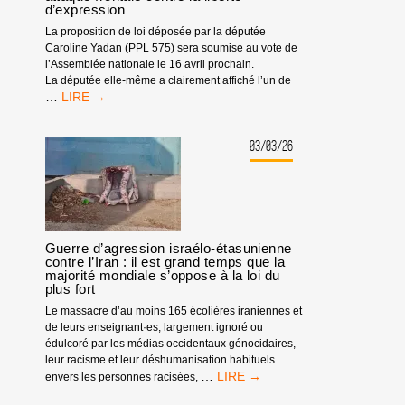
d’expression
La proposition de loi déposée par la députée
Caroline Yadan (PPL 575) sera soumise au vote de
l’Assemblée nationale le 16 avril prochain.
La députée elle-même a clairement affiché l’un de
PROPOSITION
…
DE
LOI
YADAN
03/03/26
(PPL
575)
:
UNE
ATTAQUE
FRONTALE
Guerre d’agression israélo-étasunienne
CONTRE
contre l’Iran : il est grand temps que la
LA
majorité mondiale s’oppose à la loi du
plus fort
LIBERTÉ
D’EXPRESSION
Le massacre d’au moins 165 écolières iraniennes et
de leurs enseignant·es, largement ignoré ou
édulcoré par les médias occidentaux génocidaires,
leur racisme et leur déshumanisation habituels
GUERRE
…
envers les personnes racisées,
D’AGRESSION