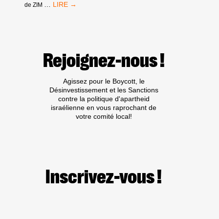
DOUZIÈME
…
de ZIM
APPEL :
LE
GOUVERNEMENT
FRANÇAIS
S’ENFONCE
Rejoignez-nous !
DANS
UNE
COMPLICITÉ
Agissez pour le Boycott, le
AVEUGLANTE
Désinvestissement et les Sanctions
EN
contre la politique d'apartheid
CONTINUANT
israélienne en vous raprochant de
À
votre comité local!
PIÉTINER
SES
OBLIGATIONS
MORALES
ET
LÉGALES.
Inscrivez-vous !