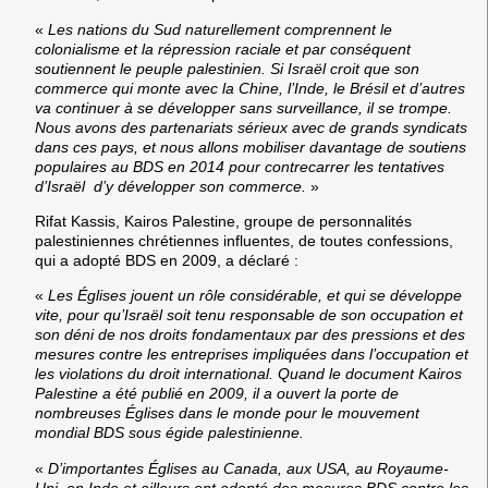
«
Les nations du Sud naturellement comprennent le
colonialisme et la répression raciale et par conséquent
soutiennent le peuple palestinien. Si Israël croit que son
commerce qui monte avec la Chine, l’Inde, le Brésil et d’autres
va continuer à se développer sans surveillance, il se trompe.
Nous avons des partenariats sérieux avec de grands syndicats
dans ces pays, et nous allons mobiliser davantage de soutiens
populaires au BDS en 2014 pour contrecarrer les tentatives
d’Israël d’y développer son commerce.
»
Rifat Kassis
, Kairos Palestine, groupe de personnalités
palestiniennes chrétiennes influentes, de toutes confessions,
qui a adopté BDS en 2009, a déclaré :
«
Les Églises jouent un rôle considérable, et qui se développe
vite, pour qu’Israël soit tenu responsable de son occupation et
son déni de nos droits fondamentaux par des pressions et des
mesures contre les entreprises impliquées dans l’occupation et
les violations du droit international. Quand le document Kairos
Palestine a été publié en 2009, il a ouvert la porte de
nombreuses Églises dans le monde pour le mouvement
mondial BDS sous égide palestinienne.
«
D’importantes Églises au Canada, aux USA, au Royaume-
Uni, en Inde et ailleurs ont adopté des mesures BDS contre les