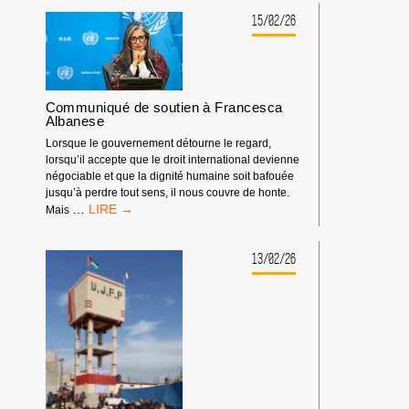
ISRAÉLO-
ÉTASUNIENNE
15/02/26
CONTRE
L’IRAN
:
IL
EST
Communiqué de soutien à Francesca
GRAND
Albanese
TEMPS
Lorsque le gouvernement détourne le regard,
QUE
lorsqu’il accepte que le droit international devienne
LA
négociable et que la dignité humaine soit bafouée
MAJORITÉ
jusqu’à perdre tout sens, il nous couvre de honte.
MONDIALE
COMMUNIQUÉ
…
Mais
S’OPPOSE
DE
À
SOUTIEN
LA
À
13/02/26
LOI
FRANCESCA
DU
ALBANESE
PLUS
FORT