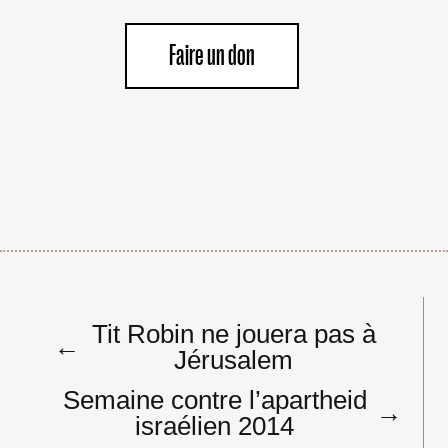
Faire un don
Navigation
Tit Robin ne jouera pas à
de
←
Jérusalem
l’article
Semaine contre l’apartheid
→
israélien 2014