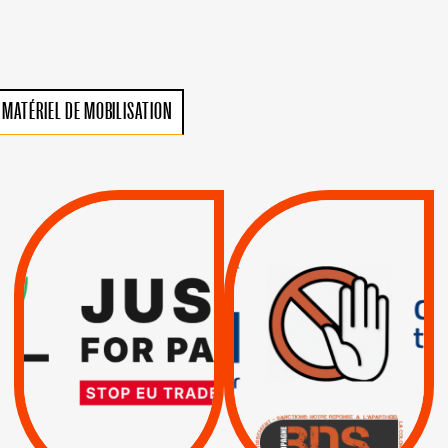
MATÉRIEL DE MOBILISATION
VIOLATIONS DES
TREIZIÈME APPEL.
DROITS DE L’HOMME
RESPECT DU DROIT
PAR ISRAËL :
INTERNATIONAL ?
EXIGEONS LA
TRUMP, MACRON :
SUSPENSION
MÊME COMBAT
TOTALE DE
L’ACCORD
|
|
Actus
D’ASSOCIATION UE-
BOYCOTT DES
ENTREPRISES
ISRAËL
|
|
Boycott militaire
/
APPELS
SANCTIONS
Lettres d'interpellation