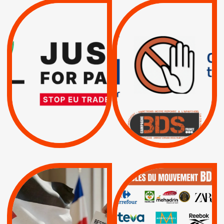
VIOLATIONS DES
TREIZIÈME APPEL.
DROITS DE L’HOMME
RESPECT DU DROIT
PAR ISRAËL :
INTERNATIONAL ?
EXIGEONS LA
TRUMP, MACRON :
SUSPENSION
MÊME COMBAT
TOTALE DE
L’ACCORD
|
|
Actus
D’ASSOCIATION UE-
BOYCOTT DES
ENTREPRISES
ISRAËL
|
|
Boycott militaire
/
APPELS
SANCTIONS
Lettres d'interpellation
|
|
Actus
Pétitions
QUE BOYCOTTER ?
MUNICIPALES 2026 :
/
JE VOTE POUR LE
BOYCOTT
DÉSINVESTISSEME
RESPECT DU DROIT
|
|
|
Actus
Ahava
INTERNATIONAL EN
|
|
|
AXA
BNP
CAF