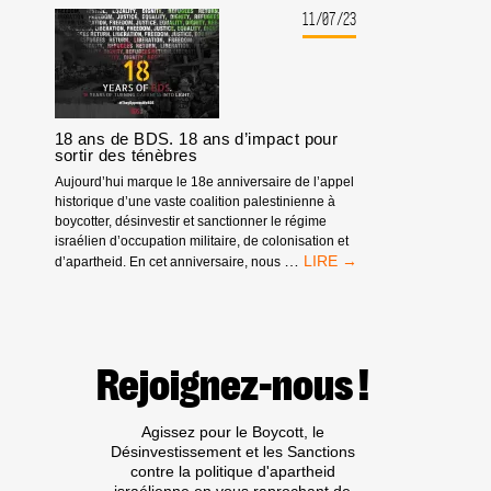
RETIRENT
11/07/23
DU
FESTIVAL
DU
FILM
DE
JÉRUSALEM
18 ans de BDS. 18 ans d’impact pour
sortir des ténèbres
ORGANISÉ
PAR
Aujourd’hui marque le 18e anniversaire de l’appel
L’ÉTAT
historique d’une vaste coalition palestinienne à
D’APARTHEID
boycotter, désinvestir et sanctionner le régime
ISRAÉLIEN
israélien d’occupation militaire, de colonisation et
18
…
d’apartheid. En cet anniversaire, nous
ANS
DE
BDS.
18
ANS
Rejoignez-nous !
D’IMPACT
POUR
SORTIR
Agissez pour le Boycott, le
DES
Désinvestissement et les Sanctions
TÉNÈBRES
contre la politique d'apartheid