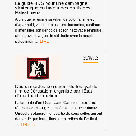
Le guide BDS pour une campagne
stratégique en faveur des droits des
Palestiniens
Alors que le régime israélien de colonialisme et
d’apartheid, vieux de plusieurs décennies, continue
d’intensifier son génocide et son nettoyage ethnique,
une nouvelle vague de solidarité avec le peuple
LE
…
palestinien
GUIDE
BDS
POUR
25/07/23
UNE
CAMPAGNE
STRATÉGIQUE
EN
FAVEUR
Des cinéastes se retirent du festival du
DES
film de Jérusalem organisé par l’État
d’apartheid israélien
DROITS
DES
La lauréate d’un Oscar, Jane Campion (meilleure
PALESTINIENS
réalisatrice, 2021), et la cinéaste basque Estíbaliz
Urresola Solaguren font partie de ceux-celles qui ont
demandé que leurs films soient retirés du Festival
DES
…
CINÉASTES
SE