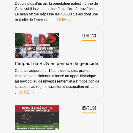
COMPLICITÉ
Depuis plus d’un an, la population palestinienne de
AVEC
Gaza subit la violence inouïe de l’armée israélienne.
L’APARTHEID
Le bilan officiel dépasse les 40 000 tué·es dont une
26/11
…
majorité de femmes et
:
COMMENT
ANIMER
11/07/24
LA
CAMPAGNE
BDS
DANS
NOS
L’impact du BDS en période de génocide
SYNDICATS
Cela fait aujourd’hui 19 ans que la plus grande
ET
coalition palestinienne a lancé un appel historique
SUR
au boycott, au désinvestissement et à l’imposition de
NOS
sanctions au régime israélien d’occupation militaire,
LIEUX
L’IMPACT
…
DE
DU
TRAVAIL
BDS
?
EN
05/01/24
PÉRIODE
DE
GÉNOCIDE