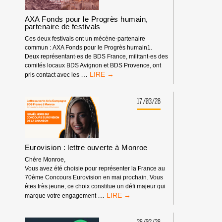
:
UN
AXA Fonds pour le Progrès humain,
BOYCOTT
partenaire de festivals
SANS
Ces deux festivals ont un mécène-partenaire
PRÉCÉDENT
commun : AXA Fonds pour le Progrès humain1.
Deux représentant·es de BDS France, militant·es des
comités locaux BDS Avignon et BDS Provence, ont
AXA
…
pris contact avec les
FONDS
POUR
LE
17/03/26
PROGRÈS
HUMAIN,
PARTENAIRE
DE
FESTIVALS
Eurovision : lettre ouverte à Monroe
Chère Monroe,
Vous avez été choisie pour représenter la France au
70ème Concours Eurovision en mai prochain. Vous
êtes très jeune, ce choix constitue un défi majeur qui
EUROVISION
…
marque votre engagement
:
LETTRE
OUVERTE