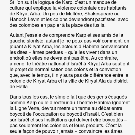
Si l’on suit la logique de Karp, c’est un manque de
culture qui explique la violence coloniale des habitants
de Kiryat Arba. Un peu de Molière, Shakespeare ou
Hanoch Levin et les colons deviendront pacifistes, avec
des colombes en papier à la place des fusils.
Autant j’essaie de comprendre Karp et ses amis de la
gauche sioniste, autant je ne peux pas voir comment, en
jouant à Kiryat Arba, les acteurs d’Habima convaincront
les dites « âmes perdues » qu’elles vivent dans un
endroit où elles ne devraient pas être. Au contraire,
amener le théâtre national d’Israël à Kiryat Arba soutient
le projet de normalisation des colons et la conviction
que, avec le temps, il n’y aura pas de différence entre la
colonie de Kiryat Arba et la ville de Kiryat Ata du district
de Haïfa.
Dans tous les cas, le simple fait que des gens éduqués
comme Karp ou le directeur du Théâtre Habima ignorent
la Ligne Verte, devrait mettre un terme au débat entre
boycott de l’occupation ou boycott d’Israël. C’est bien
sûr Israël et ses institutions qui doivent être boycottés –
pas seulement les colonies et leurs produits. C’est la
seule façon de pouvoir jamais « convaincre les âmes