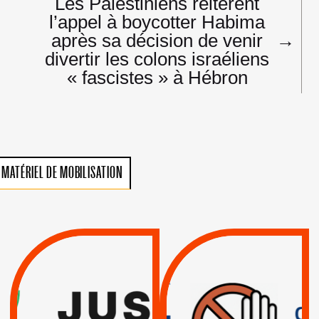
Les Palestiniens réitèrent
l’appel à boycotter Habima
après sa décision de venir
→
divertir les colons israéliens
« fascistes » à Hébron
MATÉRIEL DE MOBILISATION
VIOLATIONS DES
TREIZIÈME APPEL.
DROITS DE L’HOMME
RESPECT DU DROIT
PAR ISRAËL :
INTERNATIONAL ?
EXIGEONS LA
TRUMP, MACRON :
SUSPENSION