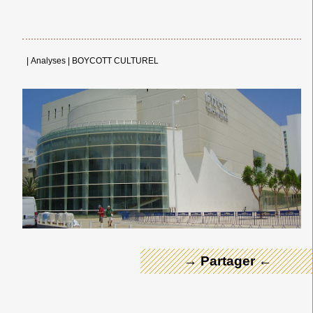
|
Analyses
|
BOYCOTT CULTUREL
← Merci ! →
→ Partager ←