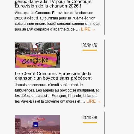
génocidaire à la TV pour le Concours
Eurovision de la chanson 2026 !
Alors que le Concours Eurovision de la chanson
2026 a débuté aujourd’hui pour sa 70ème édition,
cette année encore Israël concourt comme s’il n’était
PAS
…
pas un État coupable d’apartheid, de
DE
NORMALISATION
DE
26/04/26
L’ÉTAT
D’APARTHEID
GÉNOCIDAIRE
À
LA
Le 70ème Concours Eurovision de la
TV
chanson : un boycott sans précédent
POUR
Jamais ce concours n’avait subi autant de
LE
turbulences. Les appels au boycott se multiplient, et
CONCOURS
les défections aussi : l’Espagne, l’Irlande, l’Islande,
EUROVISION
LE
…
les Pays-Bas et la Slovénie ont d’ores et
DE
70ÈME
LA
CONCOURS
CHANSON
EUROVISION
24/04/26
2026
DE
!
LA
CHANSON