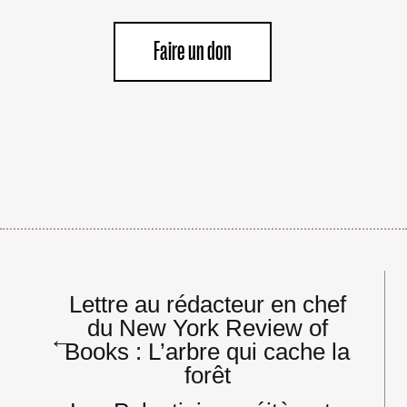
Faire un don
Navigation
Lettre au rédacteur en chef
de
du New York Review of
l’article
←
Books : L’arbre qui cache la
forêt