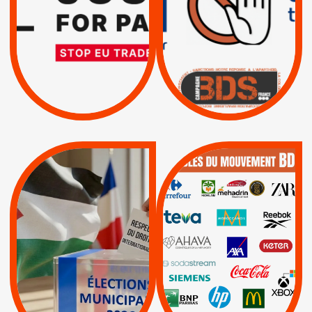
MÊME COMBAT
TOTALE DE
L’ACCORD
|
|
Actus
D’ASSOCIATION UE-
BOYCOTT DES
ENTREPRISES
ISRAËL
|
|
Boycott militaire
/
APPELS
SANCTIONS
Lettres d'interpellation
|
|
Actus
Pétitions
QUE BOYCOTTER ?
MUNICIPALES 2026 :
/
JE VOTE POUR LE
BOYCOTT
DÉSINVESTISSEME
RESPECT DU DROIT
|
|
|
Actus
Ahava
INTERNATIONAL EN
|
|
|
AXA
BNP
CAF
PALESTINE
|
|
Carrefour
HP
|
Keter
|
|
APPELS
Actus
|
Livres et brochures
Espaces Sans
Apartheid
|
|
Mehadrin
PUMA
|
Lettres d'interpellation
|
Sodastream