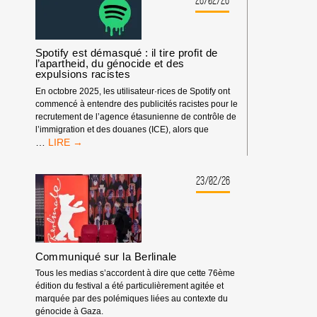
26/02/26
À
MONROE
Spotify est démasqué : il tire profit de
l’apartheid, du génocide et des
expulsions racistes
En octobre 2025, les utilisateur·rices de Spotify ont
commencé à entendre des publicités racistes pour le
recrutement de l’agence étasunienne de contrôle de
l’immigration et des douanes (ICE), alors que
SPOTIFY
…
EST
DÉMASQUÉ
:
23/02/26
IL
TIRE
PROFIT
DE
L’APARTHEID,
Communiqué sur la Berlinale
DU
GÉNOCIDE
Tous les medias s’accordent à dire que cette 76ème
ET
édition du festival a été particulièrement agitée et
DES
marquée par des polémiques liées au contexte du
EXPULSIONS
génocide à Gaza.