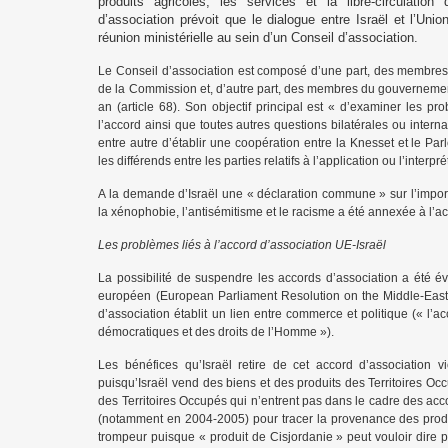
produits agricoles, les services et la libre-circulation
d’association prévoit que le dialogue entre Israël et l’Un
réunion ministérielle au sein d’un Conseil d’association.
Le Conseil d’association est composé d’une part, des membre
de la Commission et, d’autre part, des membres du gouvernement d
an (article 68). Son objectif principal est « d’examiner les p
l’accord ainsi que toutes autres questions bilatérales ou internati
entre autre d’établir une coopération entre la Knesset et le Par
les différends entre les parties relatifs à l’application ou l’interpré
A la demande d’Israël une « déclaration commune » sur l’importa
la xénophobie, l’antisémitisme et le racisme a été annexée à l’a
Les problèmes liés à l’accord d’association UE-Israël
La possibilité de suspendre les accords d’association a été
européen (European Parliament Resolution on the Middle-Eas
d’association établit un lien entre commerce et politique (« l’a
démocratiques et des droits de l’Homme »).
Les bénéfices qu’Israël retire de cet accord d’association 
puisqu’Israël vend des biens et des produits des Territoires Oc
des Territoires Occupés qui n’entrent pas dans le cadre des acc
(notamment en 2004-2005) pour tracer la provenance des produ
trompeur puisque « produit de Cisjordanie » peut vouloir dire p