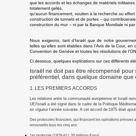
que les accords et les échanges de matériels militaires
totalement gelés,
qu’aucun financement, soutien à la recherche ou effort 
construction de tunnels et de portes – qui contribueraie
construction du mur – ni par la Banque Mondiale ni pa
Nous exigeons, tant d’Israël que de notre gouvernemen
telles qu’elles sont établies dans l’Avis de la Cour, e
Convention de Genève et toutes les résolutions de l’ON
Ci dessous, quelques explications sur ces différents él
Israël ne doit pas être récompensé pour 
préférentiel, dans quelque domaine que c
1. LES PREMIERS ACCORDS
Les relations entre la communauté européenne et Israël remo
UE/Israël a été signé dans le cadre de la Politique Méditerr
en vigueur l’année suivante. A cet accord de 1975 était ajout
Des protocoles financiers, qui financent les opérations prévues au
renouvelés tous les cinq ans:
1er protocole (1978-81): 30 millions Euros