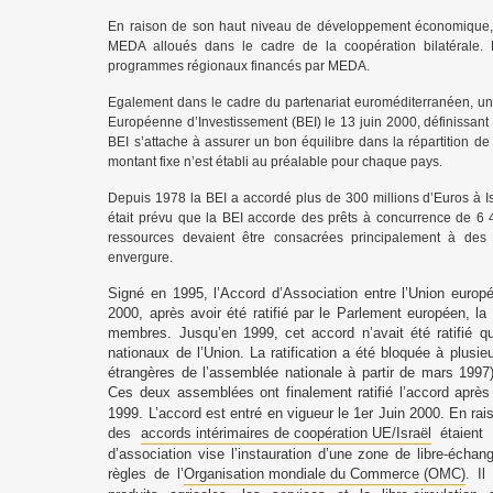
En raison de son haut niveau de développement économique, Is
MEDA alloués dans le cadre de la coopération bilatérale. E
programmes régionaux financés par MEDA.
Egalement dans le cadre du partenariat euroméditerranéen, un 
Européenne d’Investissement (BEI) le 13 juin 2000, définissant
BEI s’attache à assurer un bon équilibre dans la répartition d
montant fixe n’est établi au préalable pour chaque pays.
Depuis 1978 la BEI a accordé plus de 300 millions d’Euros à Is
était prévu que la BEI accorde des prêts à concurrence de 6
ressources devaient être consacrées principalement à des pr
envergure.
Signé en 1995, l’Accord d’Association entre l’Union europé
2000, après avoir été ratifié par le Parlement européen, l
membres. Jusqu’en 1999, cet accord n’avait été ratifié 
nationaux de l’Union. La ratification a été bloquée à plusi
étrangères de l’assemblée nationale à partir de mars 1997)
Ces deux assemblées ont finalement ratifié l’accord après l
1999. L’accord est entré en vigueur le 1er Juin 2000. En rai
des
accords intérimaires de coopération UE/Israël
étaient 
d’association vise l’instauration d’une zone de libre-écha
règles de l’
Organisation mondiale du Commerce (OMC)
. Il