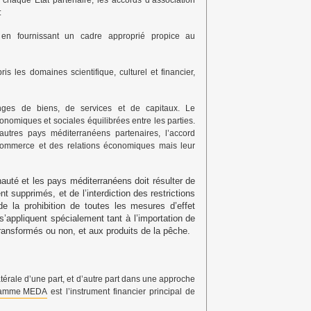
à chaque État partenaire, les accords d’association
:
é en fournissant un cadre approprié propice au
s les domaines scientifique, culturel et financier,
anges de biens, de services et de capitaux. Le
nomiques et sociales équilibrées entre les parties.
autres pays méditerranéens partenaires, l’accord
commerce et des relations économiques mais leur
auté et les pays méditerranéens doit résulter de
t supprimés, et de l’interdiction des restrictions
 de la prohibition de toutes les mesures d’effet
 s’appliquent spécialement tant à l’importation de
transformés ou non, et aux produits de la pêche.
érale d’une part, et d’autre part dans une approche
ramme MEDA
est l’instrument financier principal de