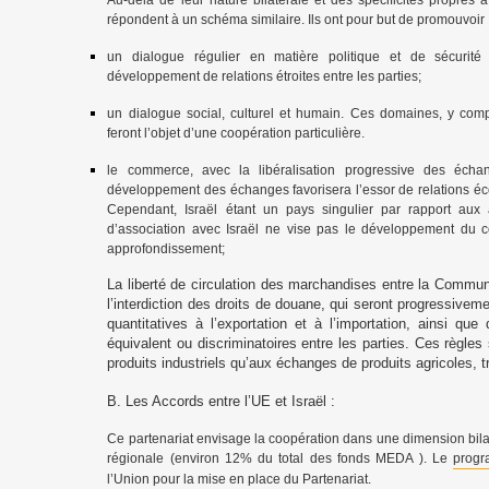
Au-delà de leur nature bilatérale et des spécificités propres 
répondent à un schéma similaire. Ils ont pour but de promouvoir 
un dialogue régulier en matière politique et de sécurit
développement de relations étroites entre les parties;
un dialogue social, culturel et humain. Ces domaines, y compri
feront l’objet d’une coopération particulière.
le commerce, avec la libéralisation progressive des éch
développement des échanges favorisera l’essor de relations éco
Cependant, Israël étant un pays singulier par rapport aux 
d’association avec Israël ne vise pas le développement du 
approfondissement;
La liberté de circulation des marchandises entre la Commun
l’interdiction des droits de douane, qui seront progressivemen
quantitatives à l’exportation et à l’importation, ainsi que
équivalent ou discriminatoires entre les parties. Ces règles
produits industriels qu’aux échanges de produits agricoles, 
B. Les Accords entre l’UE et Israël :
Ce partenariat envisage la coopération dans une dimension bilat
régionale (environ 12% du total des fonds MEDA ). Le
prog
l’Union pour la mise en place du Partenariat.