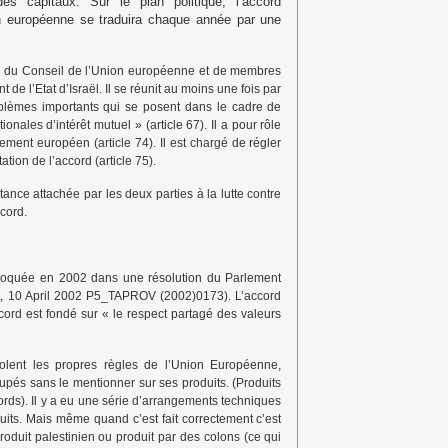
 des capitaux
. Sur le plan politique, l’accord
ion européenne se traduira chaque année par une
s du Conseil de l’Union européenne et de membres
e l’Etat d’Israël. Il se réunit au moins une fois par
roblèmes importants qui se posent dans le cadre de
onales d’intérêt mutuel » (article 67). Il a pour rôle
lement européen (article 74). Il est chargé de régler
tation de l’accord (article 75).
nce attachée par les deux parties à la lutte contre
ccord.
 évoquée en 2002 dans une résolution du Parlement
t, 10 April 2002 P5_TAPROV (2002)0173). L’accord
ccord est fondé sur « le respect partagé des valeurs
violent les propres règles de l’Union Européenne,
cupés sans le mentionner sur ses produits. (Produits
ords). Il y a eu une série d’arrangements techniques
its. Mais même quand c’est fait correctement c’est
roduit palestinien ou produit par des colons (ce qui