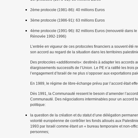
2ème protocole (1981-86): 40 millions Euros
3ème protocole (1986-91): 63 millions Euros
4ème protocole (1991-96): 82 millions Euros (renouvelé dans l
Rénovée 1992-1996)
L’entrée en vigueur de ces protocoles financiers a souvent été 
son accord au regard de la situation dans les territoires palesti
Des protocoles «additionnels»: destinés à adapter les accords a
élargissements successifs de l’Union. Le PE n’a ratifié les trois
l’engagement d’Israël de ne plus s’opposer aux exportations pa
En 1989, le régime de libre-échange prévu par l’accord était effect
Dès 1991, la Communauté ressent le besoin d’amender l’accord d
Communauté. Des négociations interminables pour un accord bu
politique:
la question de la création et du statut d’une délégation perman
volonté européenne de contrôler les fonds alloués aux Palestini
1993 par Israël comme étant un « bureau temporaire et non-offici
personnes;