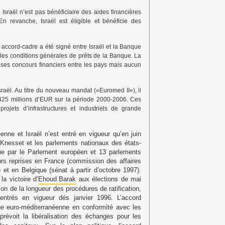
raël n’est pas bénéficiaire des aides financières
n revanche, Israël est éligible et bénéficie des
accord-cadre a été signé entre Israël et la Banque
 les conditions générales de prêts de la Banque. La
e ses concours financiers entre les pays mais aucun
raël. Au titre du nouveau mandat («Euromed II»), il
 425 millions d’EUR sur la période 2000-2006. Ces
ojets d’infrastructures et industriels de grande
enne et Israël n’est entré en vigueur qu’en juin
a Knesset et les parlements nationaux des états-
que par le Parlement européen et 13 parlements
eurs reprises en France (commission des affaires
 et en Belgique (sénat à partir d’octobre 1997).
a victoire d’
Ehoud Barak
aux élections de mai
son de la longueur des procédures de ratification,
entrés en vigueur dés janvier 1996. L’accord
nge euro-méditerranéenne en conformité avec les
 prévoit la libéralisation des échanges pour les