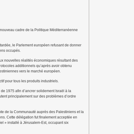
e nouveau cadre de la Politique Méditerranéenne
retardée, le Parlement européen refusant de donner
niens occupés.
ux nouvelles réalités économiques résultant des
 protocoles additionnels qu’après avoir obtenu
lestiniennes vers le marché européen.
if pour tous les produits industriels.
e 1975 afin d’ancrer solidement Israël à la
tent principalement sur des problèmes d’ordre
ente de la Communauté auprès des Palestiniens et la
ens. Cette délégation fut finalement acceptée en
el » installé à Jérusalem-Est, occupant six