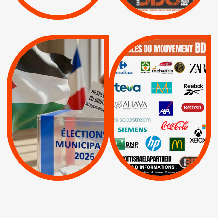
|
|
Actus
Pétitions
QUE BOYCOTTER ?
MUNICIPALES 2026 :
/
JE VOTE POUR LE
BOYCOTT
DÉSINVESTISSEME
RESPECT DU DROIT
|
|
|
Actus
Ahava
INTERNATIONAL EN
|
|
|
AXA
BNP
CAF
PALESTINE
|
|
Carrefour
HP
|
Keter
|
|
APPELS
Actus
|
Livres et brochures
Espaces Sans
Apartheid
|
|
Mehadrin
PUMA
|
Lettres d'interpellation
|
Sodastream
|
Pétitions
Visuels, tracts,
affiches,...