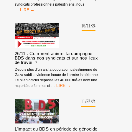
syndicats professionnels palestiniens, nous
PAS
…
DE
FORCE
DE
16/11/24
TRAVAIL
POUR
LE
GÉNOCIDE
–
26/11 : Comment animer la campagne
PAS
BDS dans nos syndicats et sur nos lieux
de travail ?
DE
COMPLICITÉ
Depuis plus d’un an, la population palestinienne de
AVEC
Gaza subit la violence inouïe de l’armée israélienne.
L’APARTHEID
Le bilan officiel dépasse les 40 000 tué·es dont une
26/11
…
majorité de femmes et
:
COMMENT
ANIMER
11/07/24
LA
CAMPAGNE
BDS
DANS
NOS
L’impact du BDS en période de génocide