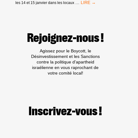
8ÈME
…
les 14 et 15 janvier dans les locaux
RENCONTRES
NATIONALES
DE
LA
CAMPAGNE
Rejoignez-nous !
BDS
FRANCE :
UNE
Agissez pour le Boycott, le
CAMPAGNE
Désinvestissement et les Sanctions
DE
contre la politique d'apartheid
CITOYEN.NE.S
israélienne en vous raprochant de
ICI,
votre comité local!
POUR
LA
JUSTICE
EN
PALESTINE
Inscrivez-vous !