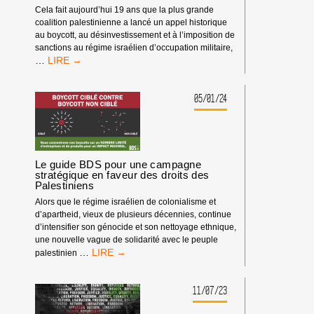
SYNDICATS
Cela fait aujourd’hui 19 ans que la plus grande
ET
coalition palestinienne a lancé un appel historique
SUR
au boycott, au désinvestissement et à l’imposition de
NOS
sanctions au régime israélien d’occupation militaire,
LIEUX
L’IMPACT
…
DE
DU
TRAVAIL
BDS
?
EN
05/01/24
PÉRIODE
DE
GÉNOCIDE
Le guide BDS pour une campagne
stratégique en faveur des droits des
Palestiniens
Alors que le régime israélien de colonialisme et
d’apartheid, vieux de plusieurs décennies, continue
d’intensifier son génocide et son nettoyage ethnique,
une nouvelle vague de solidarité avec le peuple
LE
…
palestinien
GUIDE
BDS
POUR
11/07/23
UNE