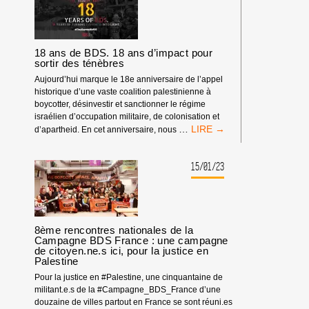
CAMPAGNE
STRATÉGIQUE
EN
FAVEUR
DES
18 ans de BDS. 18 ans d’impact pour
sortir des ténèbres
DROITS
DES
Aujourd’hui marque le 18e anniversaire de l’appel
PALESTINIENS
historique d’une vaste coalition palestinienne à
boycotter, désinvestir et sanctionner le régime
israélien d’occupation militaire, de colonisation et
18
…
d’apartheid. En cet anniversaire, nous
ANS
DE
BDS.
15/01/23
18
ANS
D’IMPACT
POUR
SORTIR
8ème rencontres nationales de la
Campagne BDS France : une campagne
DES
de citoyen.ne.s ici, pour la justice en
TÉNÈBRES
Palestine
Pour la justice en #Palestine, une cinquantaine de
militant.e.s de la #Campagne_BDS_France d’une
douzaine de villes partout en France se sont réuni.es