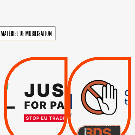
MATÉRIEL DE MOBILISATION
VIOLATIONS DES
TREIZIÈME APPEL.
DROITS DE L’HOMME
RESPECT DU DROIT
PAR ISRAËL :
INTERNATIONAL ?
EXIGEONS LA
TRUMP, MACRON :
SUSPENSION
MÊME COMBAT
TOTALE DE
L’ACCORD
|
|
Actus
D’ASSOCIATION UE-
BOYCOTT DES
ENTREPRISES
ISRAËL
|
|
Boycott militaire
/
APPELS
SANCTIONS
Lettres d'interpellation