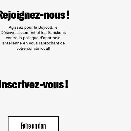
IL
TIRE
PROFIT
Rejoignez-nous !
DE
L’APARTHEID,
DU
Agissez pour le Boycott, le
GÉNOCIDE
Désinvestissement et les Sanctions
ET
contre la politique d'apartheid
DES
israélienne en vous raprochant de
EXPULSIONS
votre comité local!
RACISTES
Inscrivez-vous !
Faire un don