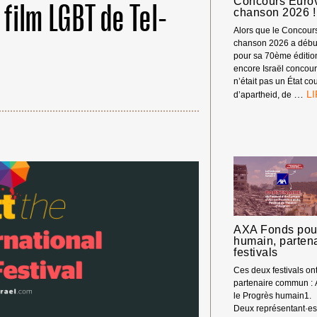
Concours Eurov
 film LGBT de Tel-
chanson 2026 !
Alors que le Concours
chanson 2026 a début
pour sa 70ème éditio
encore Israël concour
n’était pas un État c
PA
…
d’apartheid, de
DE
NO
DE
L’
D’
GÉ
À
LA
TV
P
AXA Fonds pour
LE
humain, parten
C
festivals
EU
Ces deux festivals o
DE
partenaire commun :
LA
 Merci ! →
le Progrès humain1.
C
Deux représentant·e
20