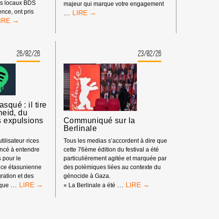
tés locaux BDS
majeur qui marque votre engagement
EUROVISION
nce, ont pris
…
XA
:
ONDS
LETTRE
OUR
OUVERTE
E
À
26/02/26
23/02/26
ROGRÈS
MONROE
UMAIN,
ARTENAIRE
E
ESTIVALS
squé : il tire
theid, du
s expulsions
Communiqué sur la
Berlinale
tilisateur·rices
Tous les medias s’accordent à dire que
ncé à entendre
cette 76ème édition du festival a été
s pour le
particulièrement agitée et marquée par
nce étasunienne
des polémiques liées au contexte du
ration et des
génocide à Gaza.
SPOTIFY
COMMUNIQUÉ
…
…
 que
« La Berlinale a été
EST
SUR
DÉMASQUÉ
LA
:
BERLINALE