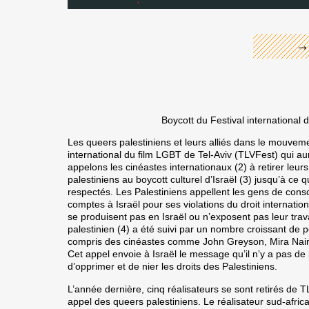
→
Boycott du Festival international 
Les queers palestiniens et leurs alliés dans le mouvem
international du film LGBT de Tel-Aviv (TLVFest) qui au
appelons les cinéastes internationaux (2) à retirer leurs 
palestiniens au boycott culturel d’Israël (3) jusqu’à ce 
respectés. Les Palestiniens appellent les gens de co
comptes à Israël pour ses violations du droit internationa
se produisent pas en Israël ou n’exposent pas leur travai
palestinien (4) a été suivi par un nombre croissant de p
compris des cinéastes comme John Greyson, Mira Nair
Cet appel envoie à Israël le message qu’il n’y a pas de 
d’opprimer et de nier les droits des Palestiniens.
L’année dernière, cinq réalisateurs se sont retirés de T
appel des queers palestiniens. Le réalisateur sud-afric