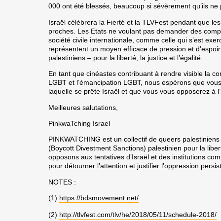
000 ont été blessés, beaucoup si sévèrement qu’ils ne p
Israël célébrera la Fierté et la TLVFest pendant que les
proches. Les Etats ne voulant pas demander des comptes 
société civile internationale, comme celle qui s’est exe
représentent un moyen efficace de pression et d’espoir
palestiniens – pour la liberté, la justice et l’égalité.
En tant que cinéastes contribuant à rendre visible la c
LGBT et l’émancipation LGBT, nous espérons que vous 
laquelle se prête Israël et que vous vous opposerez à l’i
Meilleures salutations,
PinkwaTching Israel
PINKWATCHING est un collectif de queers palestiniens
(Boycott Divestment Sanctions) palestinien pour la libert
opposons aux tentatives d’Israël et des institutions com
pour détourner l’attention et justifier l’oppression persi
NOTES :
(1)
https://bdsmovement.net/
(2)
http://tlvfest.com/tlv/he/2018/05/11/schedule-2018/