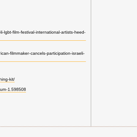
lgbt-film-festival-international-artists-heed-
an-filmmaker-cancels-participation-israeli-
ing-kit/
mium-1.598508