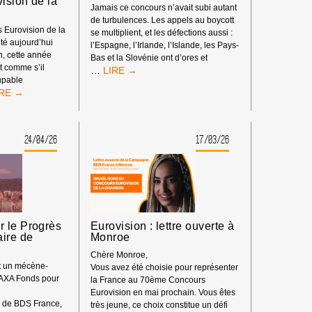
ision de la
Jamais ce concours n’avait subi autant
de turbulences. Les appels au boycott
 Eurovision de la
se multiplient, et les défections aussi :
é aujourd’hui
l’Espagne, l’Irlande, l’Islande, les Pays-
n, cette année
Bas et la Slovénie ont d’ores et
t comme s’il
LE
…
oupable
70ÈME
S
CONCOURS
EUROVISION
RMALISATION
DE
LA
24/04/26
17/03/26
ÉTAT
CHANSON
APARTHEID
:
NOCIDAIRE
UN
BOYCOTT
SANS
PRÉCÉDENT
OUR
 le Progrès
Eurovision : lettre ouverte à
aire de
Monroe
ONCOURS
ROVISION
Chère Monroe,
nt un mécène-
Vous avez été choisie pour représenter
 AXA Fonds pour
la France au 70ème Concours
HANSON
Eurovision en mai prochain. Vous êtes
s de BDS France,
26
très jeune, ce choix constitue un défi