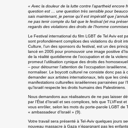
« Avec la douleur de la lutte contre l’apartheid encore 
question est … une question très sensible pour beauco
sais maintenant, je pense qu’il est impératif que j’annul
ne pas tenir compte du fait que le festival (et ma présen
regards des violations des droits de l’homme commises pa
Le Festival international du film LGBT de Tel Aviv est pa
sont profondément complices des violations du droit inte
Culture, l’un des sponsors du festival, est un des princ
lancé en 2005 pour promouvoir une image positive d’Isra
de la réalité quotidienne de l’occupation et de la violen
promeut l’utilisation cynique des droits des homosexu
– pour détourner l’attention de l’occupation israélienne,
normaliser. Le boycott culturel ne consiste donc pas à c
demander aux artistes internationaux, tels que les ciné
manifestations culturelles israéliennes parrainées par 
qu’Israël respecte les droits humains des Palestiniens.
Nous demandons aux réalisateurs de ne pas laisser détou
par l’État d’Israël et ses complices, tels que TLVFest
vous enrôler, selon les mots du porte-parole LGBT de
« ambassadeur d’Israël » (9).
Votre travail sera présenté à Tel-Aviv quelques jours s
nouveau massacre à Gaza n’épargnant pas les enfants. 