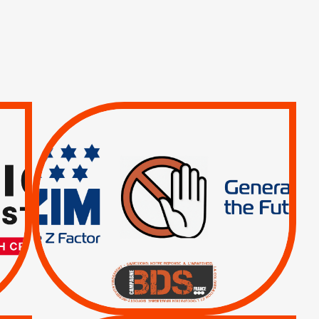
TREIZIÈME APPEL.
RESPECT DU DROIT
INTERNATIONAL ?
TRUMP, MACRON :
MÊME COMBAT
|
|
Actus
BOYCOTT DES
ENTREPRISES
|
|
Boycott militaire
Lettres d'interpellation