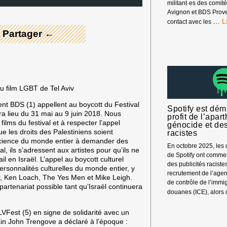
militant·es des comi
!
Avignon et BDS Prove
A
…
contact avec les
F
 Partager ←
P
L
P
H
P
D
du film LGBT de Tel Aviv
F
ent BDS (1) appellent au boycott du Festival
Spotify est déma
ra lieu du 31 mai au 9 juin 2018. Nous
profit de l’apar
films du festival et à respecter l’appel
génocide et de
que les droits des Palestiniens soient
racistes
nscience du monde entier à demander des
En octobre 2025, les u
l, ils s’adressent aux artistes pour qu’ils ne
de Spotify ont comme
l en Israël. L’appel au boycott culturel
des publicités raciste
ersonnalités culturelles du monde entier, y
recrutement de l’age
, Ken Loach, The Yes Men et Mike Leigh.
de contrôle de l’immig
partenariat possible tant qu’Israël continuera
douanes (ICE), alors
LVFest (5) en signe de solidarité avec un
ain John Trengove a déclaré à l’époque :