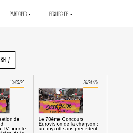
PARTICIPER
RECHERCHER
UREL
/
13/05/26
26/04/26
sation de
Le 70ème Concours
id
Eurovision de la chanson :
a TV pour le
un boycott sans précédent