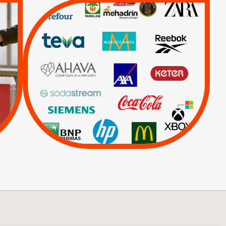
QUE BOYCOTTER ?
/
BOYCOTT
DÉSINVESTISSEMENT
|
|
|
Actus
Ahava
|
|
|
AXA
BNP
CAF
|
|
Carrefour
HP
|
Keter
|
Livres et brochures
|
|
Mehadrin
PUMA
|
Sodastream
Visuels, tracts,
affiches,...