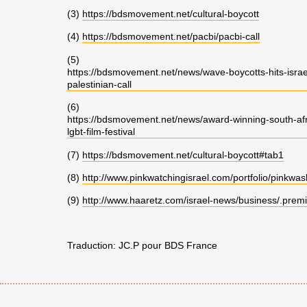
(3)
https://bdsmovement.net/cultural-boycott
(4)
https://bdsmovement.net/pacbi/pacbi-call
(5)
https://bdsmovement.net/news/wave-boycotts-hits-israeli-
palestinian-call
(6)
https://bdsmovement.net/news/award-winning-south-afric
lgbt-film-festival
(7)
https://bdsmovement.net/cultural-boycott#tab1
(8)
http://www.pinkwatchingisrael.com/portfolio/pinkwash
(9)
http://www.haaretz.com/israel-news/business/.pre
Traduction: JC.P pour BDS France