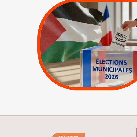
MUNICIPALES 2026 :
JE VOTE POUR LE
RESPECT DU DROIT
INTERNATIONAL EN
PALESTINE
|
|
APPELS
Actus
Espaces Sans
Apartheid
|
Lettres d'interpellation
|
Pétitions