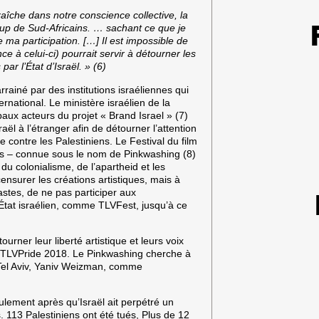
fraîche dans notre conscience collective, la
up de Sud-Africains. … sachant ce que je
e ma participation. […] Il est impossible de
ce à celui-ci) pourrait servir à détourner les
r l’État d’Israël. » (6)
rrainé par des institutions israéliennes qui
rnational. Le ministère israélien de la
ipaux acteurs du projet « Brand Israel » (7)
ël à l’étranger afin de détourner l’attention
ce contre les Palestiniens. Le Festival du film
els – connue sous le nom de Pinkwashing (8)
 du colonialisme, de l’apartheid et les
ensurer les créations artistiques, mais à
astes, de ne pas participer aux
l’État israélien, comme TLVFest, jusqu’à ce
rner leur liberté artistique et leurs voix
 et TLVPride 2018. Le Pinkwashing cherche à
 Tel Aviv, Yaniv Weizman, comme
eulement après qu’Israël ait perpétré un
113 Palestiniens ont été tués, Plus de 12